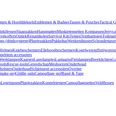
men & Hoofddeksels
Emblemen & Badges
Tassen & Pouches
Tactical 
inkflessen
Slaapzakken
Hangmatten
Muskietennetten
Kompassen
Jerryca
rgkoffers
Optiek
Reisartikelen
Survival Kits
Tenten
Tentharingen
Toiletar
gs (drinksysteem)
Plunjezakken
Pukkeltas
Weekendtassen
Schoudertasse
Helmen
Kniebeschermers
Elleboogbeschermers
Kogelwerend
Snijweren
pelriem accessoires
Werklampen
Kaarsen
Laserlampjes
Lantaarns
Fietslampen
Breeklichten
Ga
tools
Rescue-tools
Gereedschap
Meshoezen
Onderhoud
olsters
Onderhoud
Schietsport accessoires
Overige
(make-up)
Ghillie suits
Camouflage stof
Band & Tape
n
Legertassen
Plunjezakken
Koppelriemen
Camouflagenetten
Veldflessen