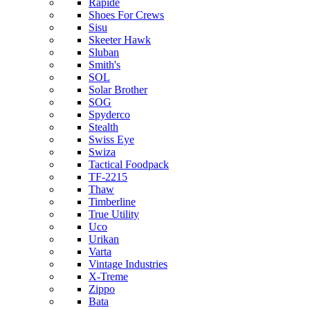
Rapide
Shoes For Crews
Sisu
Skeeter Hawk
Sluban
Smith's
SOL
Solar Brother
SOG
Spyderco
Stealth
Swiss Eye
Swiza
Tactical Foodpack
TF-2215
Thaw
Timberline
True Utility
Uco
Urikan
Varta
Vintage Industries
X-Treme
Zippo
Bata