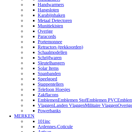
Handwarmers
Hangsloten
Karabijnhaken
Metaal Detectoren
Munitiekisten
Overige
Paracords
Portemonnee
Retractors (trekkoorden)
Schaalmodellen
Schrijfwaren
Sleutelhangers
Solar Items
Spanbanden
Speelgoed
Stappentellers
Telefoon Hoesjes
Zakflacons
Emblemen
Emblemen Stof
Emblemen PVC
Emblem
Vlaggen
Landen Vlaggen
Militaire Vlaggen
Overig
Powerbanks
MERKEN
101inc
Ardennes-Coticule
Artisan