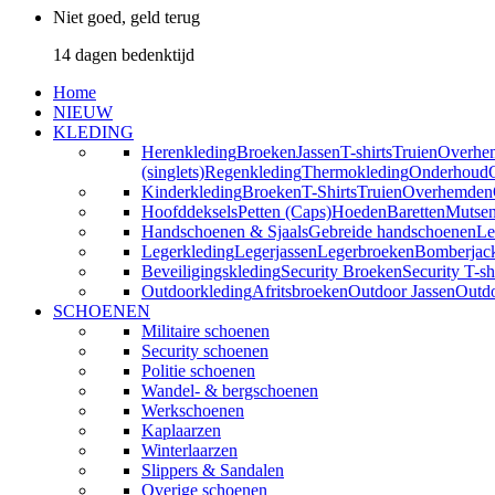
Niet goed, geld terug
14 dagen bedenktijd
Home
NIEUW
KLEDING
Herenkleding
Broeken
Jassen
T-shirts
Truien
Overhe
(singlets)
Regenkleding
Thermokleding
Onderhoud
Kinderkleding
Broeken
T-Shirts
Truien
Overhemden
Hoofddeksels
Petten (Caps)
Hoeden
Baretten
Mutse
Handschoenen & Sjaals
Gebreide handschoenen
Le
Legerkleding
Legerjassen
Legerbroeken
Bomberjac
Beveiligingskleding
Security Broeken
Security T-sh
Outdoorkleding
Afritsbroeken
Outdoor Jassen
Outd
SCHOENEN
Militaire schoenen
Security schoenen
Politie schoenen
Wandel- & bergschoenen
Werkschoenen
Kaplaarzen
Winterlaarzen
Slippers & Sandalen
Overige schoenen