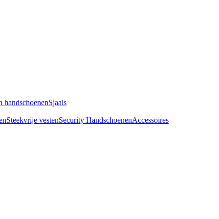
n handschoenen
Sjaals
en
Steekvrije vesten
Security Handschoenen
Accessoires