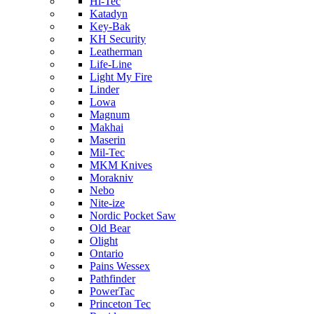
Hi-Tec
Katadyn
Key-Bak
KH Security
Leatherman
Life-Line
Light My Fire
Linder
Lowa
Magnum
Makhai
Maserin
Mil-Tec
MKM Knives
Morakniv
Nebo
Nite-ize
Nordic Pocket Saw
Old Bear
Olight
Ontario
Pains Wessex
Pathfinder
PowerTac
Princeton Tec