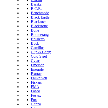
Barska
B.C.B.
Benchmade
Black Eagle
Blackrock
Blackstone
Bollé
Boomerang
Brusletto
Buck
Camillus
Clip & Carry
Cold Steel
Cytac
Emerson
Engarde
Exotac
Fallkniven
Fiskars
FMA
Fosco
Fostex
Fox
Ganzo