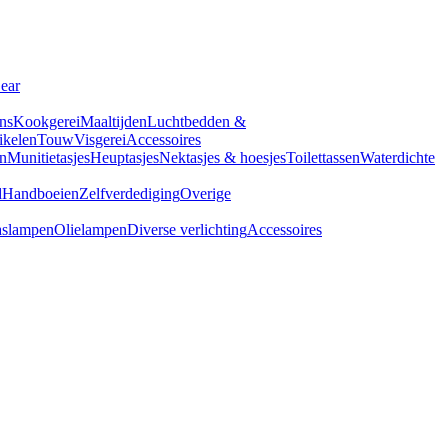
Gear
ns
Kookgerei
Maaltijden
Luchtbedden &
tikelen
Touw
Visgerei
Accessoires
n
Munitietasjes
Heuptasjes
Nektasjes & hoesjes
Toilettassen
Waterdichte
d
Handboeien
Zelfverdediging
Overige
slampen
Olielampen
Diverse verlichting
Accessoires