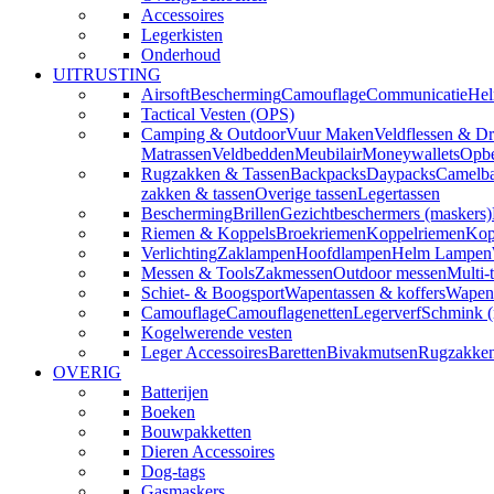
Accessoires
Legerkisten
Onderhoud
UITRUSTING
Airsoft
Bescherming
Camouflage
Communicatie
Hel
Tactical Vesten (OPS)
Camping & Outdoor
Vuur Maken
Veldflessen & Dr
Matrassen
Veldbedden
Meubilair
Moneywallets
Opbe
Rugzakken & Tassen
Backpacks
Daypacks
Camelba
zakken & tassen
Overige tassen
Legertassen
Bescherming
Brillen
Gezichtbeschermers (maskers)
Riemen & Koppels
Broekriemen
Koppelriemen
Kop
Verlichting
Zaklampen
Hoofdlampen
Helm Lampen
Messen & Tools
Zakmessen
Outdoor messen
Multi-
Schiet- & Boogsport
Wapentassen & koffers
Wapenh
Camouflage
Camouflagenetten
Legerverf
Schmink 
Kogelwerende vesten
Leger Accessoires
Baretten
Bivakmutsen
Rugzakke
OVERIG
Batterijen
Boeken
Bouwpakketten
Dieren Accessoires
Dog-tags
Gasmaskers