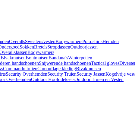
mden
Overalls
Sweaters/vesten
Bodywarmers
Polo-shirts
Hemden
Ondergoed
Sokken
Bretels
Stropdassen
Outdoorjassen
Overalls
Jassen
Bodywarmers
n
Bivakmutsen
Bontmutsen
Bandana's
Winterpetten
deren handschoenen
Snijwerende handschoenen
Tactical gloves
Diverse
ks
Commando truien
Camouflage kleding
Bivakmutsen
irts
Security Overhemden
Security Truien
Security Jassen
Kogelvrije vest
oor Overhemden
Outdoor Hoofddeksels
Outdoor Truien en Vesten