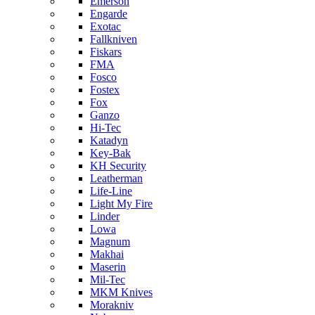
Emerson
Engarde
Exotac
Fallkniven
Fiskars
FMA
Fosco
Fostex
Fox
Ganzo
Hi-Tec
Katadyn
Key-Bak
KH Security
Leatherman
Life-Line
Light My Fire
Linder
Lowa
Magnum
Makhai
Maserin
Mil-Tec
MKM Knives
Morakniv