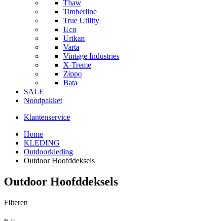
Thaw
Timberline
True Utility
Uco
Urikan
Varta
Vintage Industries
X-Treme
Zippo
Bata
SALE
Noodpakket
Klantenservice
Home
KLEDING
Outdoorkleding
Outdoor Hoofddeksels
Outdoor Hoofddeksels
Filteren