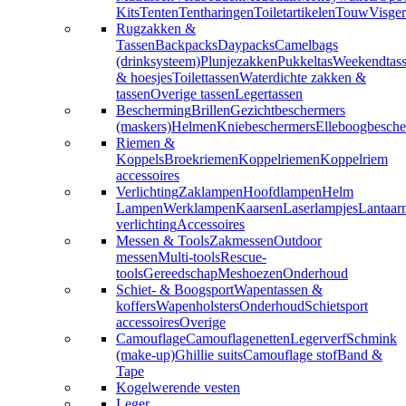
Kits
Tenten
Tentharingen
Toiletartikelen
Touw
Visger
Rugzakken &
Tassen
Backpacks
Daypacks
Camelbags
(drinksysteem)
Plunjezakken
Pukkeltas
Weekendtas
& hoesjes
Toilettassen
Waterdichte zakken &
tassen
Overige tassen
Legertassen
Bescherming
Brillen
Gezichtbeschermers
(maskers)
Helmen
Kniebeschermers
Elleboogbesche
Riemen &
Koppels
Broekriemen
Koppelriemen
Koppelriem
accessoires
Verlichting
Zaklampen
Hoofdlampen
Helm
Lampen
Werklampen
Kaarsen
Laserlampjes
Lantaar
verlichting
Accessoires
Messen & Tools
Zakmessen
Outdoor
messen
Multi-tools
Rescue-
tools
Gereedschap
Meshoezen
Onderhoud
Schiet- & Boogsport
Wapentassen &
koffers
Wapenholsters
Onderhoud
Schietsport
accessoires
Overige
Camouflage
Camouflagenetten
Legerverf
Schmink
(make-up)
Ghillie suits
Camouflage stof
Band &
Tape
Kogelwerende vesten
Leger