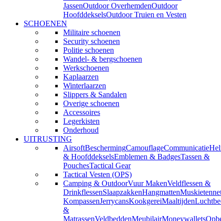
Jassen
Outdoor Overhemden
Outdoor
Hoofddeksels
Outdoor Truien en Vesten
SCHOENEN
Militaire schoenen
Security schoenen
Politie schoenen
Wandel- & bergschoenen
Werkschoenen
Kaplaarzen
Winterlaarzen
Slippers & Sandalen
Overige schoenen
Accessoires
Legerkisten
Onderhoud
UITRUSTING
Airsoft
Bescherming
Camouflage
Communicatie
He
& Hoofddeksels
Emblemen & Badges
Tassen &
Pouches
Tactical Gear
Tactical Vesten (OPS)
Camping & Outdoor
Vuur Maken
Veldflessen &
Drinkflessen
Slaapzakken
Hangmatten
Muskietenne
Kompassen
Jerrycans
Kookgerei
Maaltijden
Luchtbe
&
Matrassen
Veldbedden
Meubilair
Moneywallets
Opbe