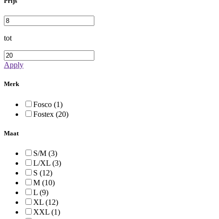
Prijs
tot
Apply
Merk
Fosco (1)
Fostex (20)
Maat
S/M (3)
L/XL (3)
S (12)
M (10)
L (9)
XL (12)
XXL (1)