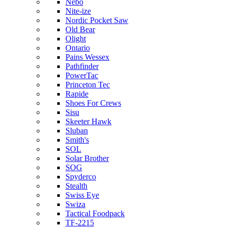
Nebo
Nite-ize
Nordic Pocket Saw
Old Bear
Olight
Ontario
Pains Wessex
Pathfinder
PowerTac
Princeton Tec
Rapide
Shoes For Crews
Sisu
Skeeter Hawk
Sluban
Smith's
SOL
Solar Brother
SOG
Spyderco
Stealth
Swiss Eye
Swiza
Tactical Foodpack
TF-2215