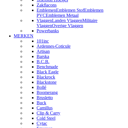
Zakflacons
Emblemen
Emblemen Stof
Emblemen
PVC
Emblemen Metaal
Vlaggen
Landen Vlaggen
Militaire
Vlaggen
Overige Vlaggen
Powerbanks
MERKEN
101inc
Ardennes-Coticule
Artisan
Barska
B.C.B.
Benchmade
Black Eagle
Blackrock
Blackstone
Bollé
Boomerang
Brusletto
Buck
Camillus
Clip & Carry
Cold Steel
Cytac