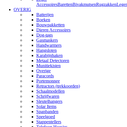
Accessoires
Baretten
Bivakmutsen
Rugzakken
Leger
OVERIG
Batterijen
Boeken
Bouwpakketten
Dieren Accessoires
Dog-tags
Gasmaskers
Handwarmers
Hangsloten
Karabijnhaken
Metaal Detectoren
Munitiekisten
Overige
Paracords
Portemonnee
Retractors (trekkoorden)
Schaalmodellen
Schrijfwaren
Sleutelhangers
Solar Items
Spanbanden
Speelgoed
Stappentellers
Telefoon Hoesjes