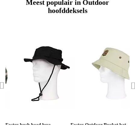
Meest populair in Outdoor
hoofddeksels
Fostex bush hoed luxe
Fostex Outdoor Bucket hat
Ripstop zwart
Vissershoed beige