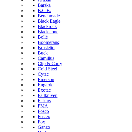
Barska
B.C.B.
Benchmade
Black Eagle
Blackrock
Blackstone
Bollé
Boomerang
Brusletto
Buck
Camillus
Clip & Carry
Cold Steel
Cytac
Emerson
Engarde
Exotac
Fallkniven
Fiskars
FMA
Fosco
Fostex
Fox
Ganzo