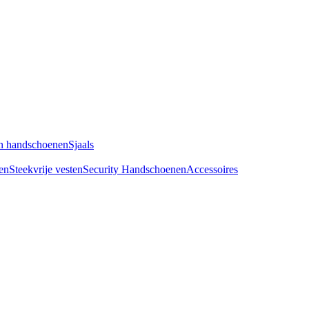
n handschoenen
Sjaals
en
Steekvrije vesten
Security Handschoenen
Accessoires