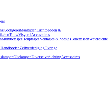
Gear
ns
Kookgerei
Maaltijden
Luchtbedden &
tikelen
Touw
Visgerei
Accessoires
n
Munitietasjes
Heuptasjes
Nektasjes & hoesjes
Toilettassen
Waterdichte
d
Handboeien
Zelfverdediging
Overige
slampen
Olielampen
Diverse verlichting
Accessoires