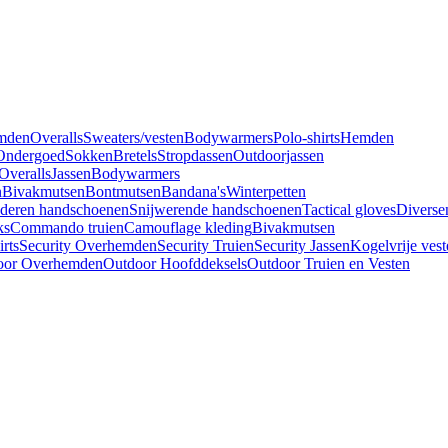
mden
Overalls
Sweaters/vesten
Bodywarmers
Polo-shirts
Hemden
Ondergoed
Sokken
Bretels
Stropdassen
Outdoorjassen
Overalls
Jassen
Bodywarmers
n
Bivakmutsen
Bontmutsen
Bandana's
Winterpetten
deren handschoenen
Snijwerende handschoenen
Tactical gloves
Diverse
ks
Commando truien
Camouflage kleding
Bivakmutsen
irts
Security Overhemden
Security Truien
Security Jassen
Kogelvrije vest
oor Overhemden
Outdoor Hoofddeksels
Outdoor Truien en Vesten