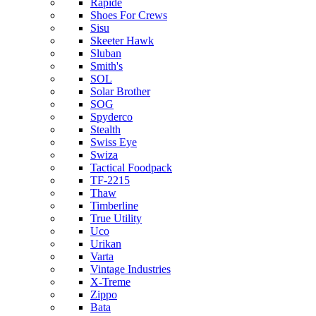
Rapide
Shoes For Crews
Sisu
Skeeter Hawk
Sluban
Smith's
SOL
Solar Brother
SOG
Spyderco
Stealth
Swiss Eye
Swiza
Tactical Foodpack
TF-2215
Thaw
Timberline
True Utility
Uco
Urikan
Varta
Vintage Industries
X-Treme
Zippo
Bata