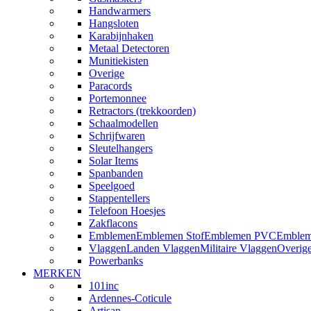
Handwarmers
Hangsloten
Karabijnhaken
Metaal Detectoren
Munitiekisten
Overige
Paracords
Portemonnee
Retractors (trekkoorden)
Schaalmodellen
Schrijfwaren
Sleutelhangers
Solar Items
Spanbanden
Speelgoed
Stappentellers
Telefoon Hoesjes
Zakflacons
Emblemen
Emblemen Stof
Emblemen PVC
Emblem
Vlaggen
Landen Vlaggen
Militaire Vlaggen
Overig
Powerbanks
MERKEN
101inc
Ardennes-Coticule
Artisan