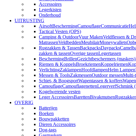
Accessoires
Legerkisten
Onderhoud
UITRUSTING
Airsoft
Bescherming
Camouflage
Communicatie
Hel
Tactical Vesten (OPS)
Camping & Outdoor
Vuur Maken
Veldflessen & Dr
Matrassen
Veldbedden
Meubilair
Moneywallets
Opbe
Rugzakken & Tassen
Backpacks
Daypacks
Camelba
zakken & tassen
Overige tassen
Legertassen
Bescherming
Brillen
Gezichtbeschermers (maskers)
Riemen & Koppels
Broekriemen
Koppelriemen
Kop
Verlichting
Zaklampen
Hoofdlampen
Helm Lampen
Messen & Tools
Zakmessen
Outdoor messen
Multi-
Schiet- & Boogsport
Wapentassen & koffers
Wapenh
Camouflage
Camouflagenetten
Legerverf
Schmink 
Kogelwerende vesten
Leger Accessoires
Baretten
Bivakmutsen
Rugzakke
OVERIG
Batterijen
Boeken
Bouwpakketten
Dieren Accessoires
Dog-tags
Gasmaskers