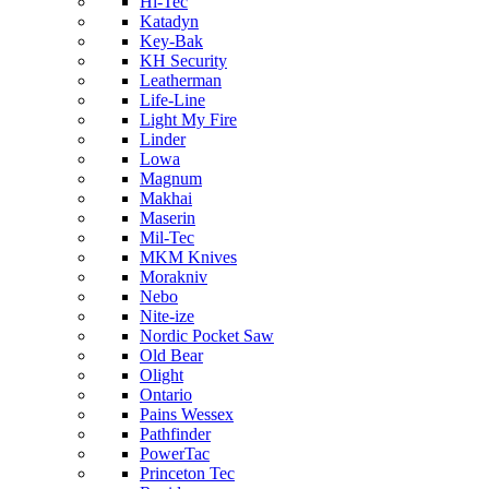
Hi-Tec
Katadyn
Key-Bak
KH Security
Leatherman
Life-Line
Light My Fire
Linder
Lowa
Magnum
Makhai
Maserin
Mil-Tec
MKM Knives
Morakniv
Nebo
Nite-ize
Nordic Pocket Saw
Old Bear
Olight
Ontario
Pains Wessex
Pathfinder
PowerTac
Princeton Tec