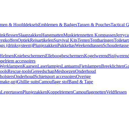
men & Hoofddeksels
Emblemen & Badges
Tassen & Pouches
Tactical 
inkflessen
Slaapzakken
Hangmatten
Muskietennetten
Kompassen
Jerryca
rgkoffers
Optiek
Reisartikelen
Survival Kits
Tenten
Tentharingen
Toiletar
gs (drinksysteem)
Plunjezakken
Pukkeltas
Weekendtassen
Schoudertasse
Helmen
Kniebeschermers
Elleboogbeschermers
Kogelwerend
Snijweren
pelriem accessoires
Werklampen
Kaarsen
Laserlampjes
Lantaarns
Fietslampen
Breeklichten
Ga
tools
Rescue-tools
Gereedschap
Meshoezen
Onderhoud
olsters
Onderhoud
Schietsport accessoires
Overige
(make-up)
Ghillie suits
Camouflage stof
Band & Tape
n
Legertassen
Plunjezakken
Koppelriemen
Camouflagenetten
Veldflessen