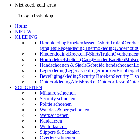
Niet goed, geld terug
14 dagen bedenktijd
Home
NIEUW
KLEDING
Herenkleding
Broeken
Jassen
T-shirts
Truien
Overhe
(singlets)
Regenkleding
Thermokleding
Onderhoud
Kinderkleding
Broeken
T-Shirts
Truien
Overhemden
Hoofddeksels
Petten (Caps)
Hoeden
Baretten
Mutse
Handschoenen & Sjaals
Gebreide handschoenen
Le
Legerkleding
Legerjassen
Legerbroeken
Bomberjac
Beveiligingskleding
Security Broeken
Security T-sh
Outdoorkleding
Afritsbroeken
Outdoor Jassen
Outd
SCHOENEN
Militaire schoenen
Security schoenen
Politie schoenen
Wandel- & bergschoenen
Werkschoenen
Kaplaarzen
Winterlaarzen
Slippers & Sandalen
Overige schoenen