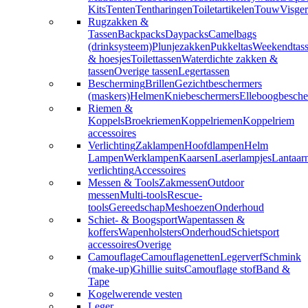
Kits
Tenten
Tentharingen
Toiletartikelen
Touw
Visger
Rugzakken &
Tassen
Backpacks
Daypacks
Camelbags
(drinksysteem)
Plunjezakken
Pukkeltas
Weekendtas
& hoesjes
Toilettassen
Waterdichte zakken &
tassen
Overige tassen
Legertassen
Bescherming
Brillen
Gezichtbeschermers
(maskers)
Helmen
Kniebeschermers
Elleboogbesche
Riemen &
Koppels
Broekriemen
Koppelriemen
Koppelriem
accessoires
Verlichting
Zaklampen
Hoofdlampen
Helm
Lampen
Werklampen
Kaarsen
Laserlampjes
Lantaar
verlichting
Accessoires
Messen & Tools
Zakmessen
Outdoor
messen
Multi-tools
Rescue-
tools
Gereedschap
Meshoezen
Onderhoud
Schiet- & Boogsport
Wapentassen &
koffers
Wapenholsters
Onderhoud
Schietsport
accessoires
Overige
Camouflage
Camouflagenetten
Legerverf
Schmink
(make-up)
Ghillie suits
Camouflage stof
Band &
Tape
Kogelwerende vesten
Leger