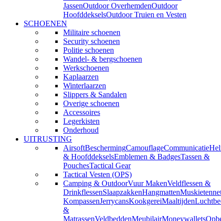
Jassen
Outdoor Overhemden
Outdoor
Hoofddeksels
Outdoor Truien en Vesten
SCHOENEN
Militaire schoenen
Security schoenen
Politie schoenen
Wandel- & bergschoenen
Werkschoenen
Kaplaarzen
Winterlaarzen
Slippers & Sandalen
Overige schoenen
Accessoires
Legerkisten
Onderhoud
UITRUSTING
Airsoft
Bescherming
Camouflage
Communicatie
He
& Hoofddeksels
Emblemen & Badges
Tassen &
Pouches
Tactical Gear
Tactical Vesten (OPS)
Camping & Outdoor
Vuur Maken
Veldflessen &
Drinkflessen
Slaapzakken
Hangmatten
Muskietenne
Kompassen
Jerrycans
Kookgerei
Maaltijden
Luchtbe
&
Matrassen
Veldbedden
Meubilair
Moneywallets
Opbe