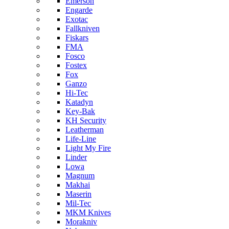
Emerson
Engarde
Exotac
Fallkniven
Fiskars
FMA
Fosco
Fostex
Fox
Ganzo
Hi-Tec
Katadyn
Key-Bak
KH Security
Leatherman
Life-Line
Light My Fire
Linder
Lowa
Magnum
Makhai
Maserin
Mil-Tec
MKM Knives
Morakniv