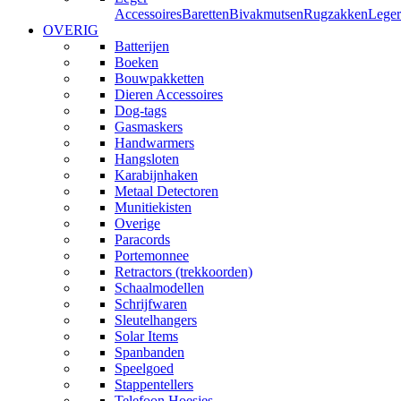
Accessoires
Baretten
Bivakmutsen
Rugzakken
Leger
OVERIG
Batterijen
Boeken
Bouwpakketten
Dieren Accessoires
Dog-tags
Gasmaskers
Handwarmers
Hangsloten
Karabijnhaken
Metaal Detectoren
Munitiekisten
Overige
Paracords
Portemonnee
Retractors (trekkoorden)
Schaalmodellen
Schrijfwaren
Sleutelhangers
Solar Items
Spanbanden
Speelgoed
Stappentellers
Telefoon Hoesjes