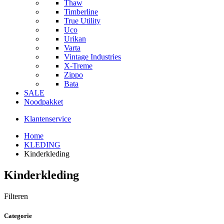
Thaw
Timberline
True Utility
Uco
Urikan
Varta
Vintage Industries
X-Treme
Zippo
Bata
SALE
Noodpakket
Klantenservice
Home
KLEDING
Kinderkleding
Kinderkleding
Filteren
Categorie