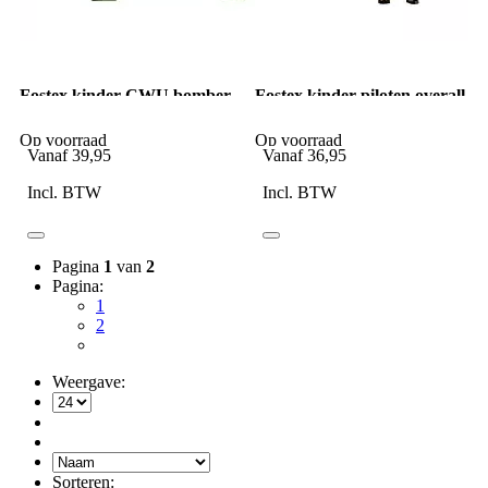
Fostex kinder CWU bomber
Fostex kinder piloten overall
jack groen
woodland camo
Op voorraad
Op voorraad
Vanaf
39,95
Vanaf
36,95
Incl. BTW
Incl. BTW
Pagina
1
van
2
Pagina:
1
2
Weergave:
Sorteren: