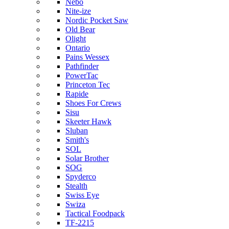
Nebo
Nite-ize
Nordic Pocket Saw
Old Bear
Olight
Ontario
Pains Wessex
Pathfinder
PowerTac
Princeton Tec
Rapide
Shoes For Crews
Sisu
Skeeter Hawk
Sluban
Smith's
SOL
Solar Brother
SOG
Spyderco
Stealth
Swiss Eye
Swiza
Tactical Foodpack
TF-2215