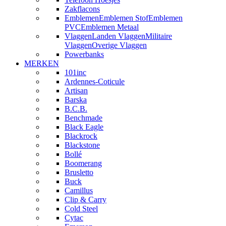
Zakflacons
Emblemen
Emblemen Stof
Emblemen
PVC
Emblemen Metaal
Vlaggen
Landen Vlaggen
Militaire
Vlaggen
Overige Vlaggen
Powerbanks
MERKEN
101inc
Ardennes-Coticule
Artisan
Barska
B.C.B.
Benchmade
Black Eagle
Blackrock
Blackstone
Bollé
Boomerang
Brusletto
Buck
Camillus
Clip & Carry
Cold Steel
Cytac