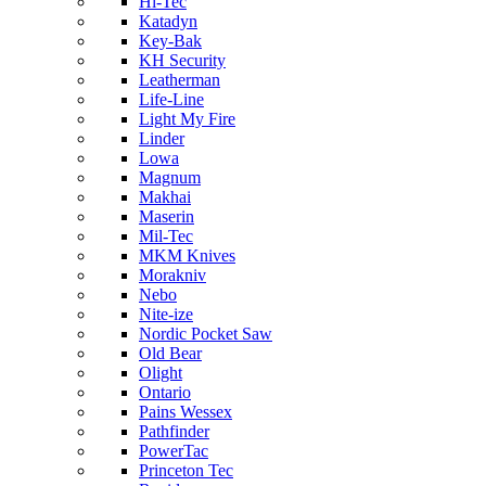
Hi-Tec
Katadyn
Key-Bak
KH Security
Leatherman
Life-Line
Light My Fire
Linder
Lowa
Magnum
Makhai
Maserin
Mil-Tec
MKM Knives
Morakniv
Nebo
Nite-ize
Nordic Pocket Saw
Old Bear
Olight
Ontario
Pains Wessex
Pathfinder
PowerTac
Princeton Tec