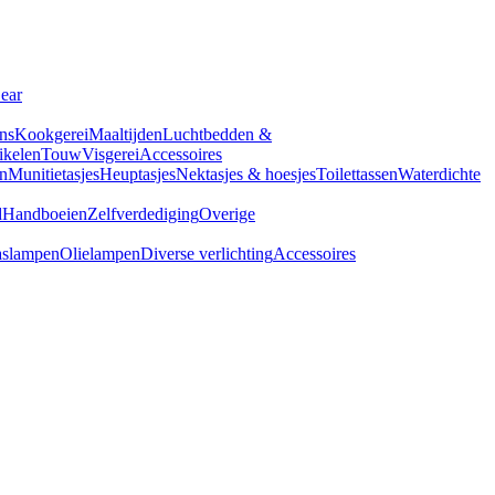
Gear
ns
Kookgerei
Maaltijden
Luchtbedden &
tikelen
Touw
Visgerei
Accessoires
n
Munitietasjes
Heuptasjes
Nektasjes & hoesjes
Toilettassen
Waterdichte
d
Handboeien
Zelfverdediging
Overige
slampen
Olielampen
Diverse verlichting
Accessoires