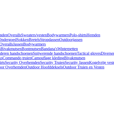
mden
Overalls
Sweaters/vesten
Bodywarmers
Polo-shirts
Hemden
Ondergoed
Sokken
Bretels
Stropdassen
Outdoorjassen
Overalls
Jassen
Bodywarmers
n
Bivakmutsen
Bontmutsen
Bandana's
Winterpetten
deren handschoenen
Snijwerende handschoenen
Tactical gloves
Diverse
ks
Commando truien
Camouflage kleding
Bivakmutsen
irts
Security Overhemden
Security Truien
Security Jassen
Kogelvrije vest
oor Overhemden
Outdoor Hoofddeksels
Outdoor Truien en Vesten