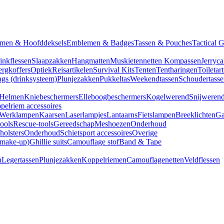
men & Hoofddeksels
Emblemen & Badges
Tassen & Pouches
Tactical 
inkflessen
Slaapzakken
Hangmatten
Muskietennetten
Kompassen
Jerryca
rgkoffers
Optiek
Reisartikelen
Survival Kits
Tenten
Tentharingen
Toiletar
gs (drinksysteem)
Plunjezakken
Pukkeltas
Weekendtassen
Schoudertasse
Helmen
Kniebeschermers
Elleboogbeschermers
Kogelwerend
Snijweren
pelriem accessoires
Werklampen
Kaarsen
Laserlampjes
Lantaarns
Fietslampen
Breeklichten
Ga
tools
Rescue-tools
Gereedschap
Meshoezen
Onderhoud
olsters
Onderhoud
Schietsport accessoires
Overige
(make-up)
Ghillie suits
Camouflage stof
Band & Tape
n
Legertassen
Plunjezakken
Koppelriemen
Camouflagenetten
Veldflessen