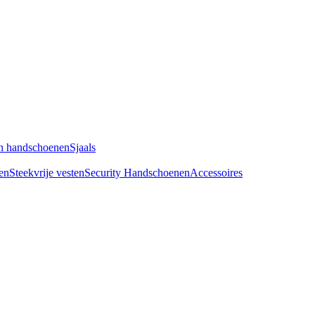
n handschoenen
Sjaals
en
Steekvrije vesten
Security Handschoenen
Accessoires