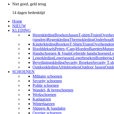
Niet goed, geld terug
14 dagen bedenktijd
Home
NIEUW
KLEDING
Herenkleding
Broeken
Jassen
T-shirts
Truien
Overhe
(singlets)
Regenkleding
Thermokleding
Onderhoud
Kinderkleding
Broeken
T-Shirts
Truien
Overhemden
Hoofddeksels
Petten (Caps)
Hoeden
Baretten
Mutse
Handschoenen & Sjaals
Gebreide handschoenen
Le
Legerkleding
Legerjassen
Legerbroeken
Bomberjac
Beveiligingskleding
Security Broeken
Security T-sh
Outdoorkleding
Afritsbroeken
Outdoor Jassen
Outd
SCHOENEN
Militaire schoenen
Security schoenen
Politie schoenen
Wandel- & bergschoenen
Werkschoenen
Kaplaarzen
Winterlaarzen
Slippers & Sandalen
Overige schoenen