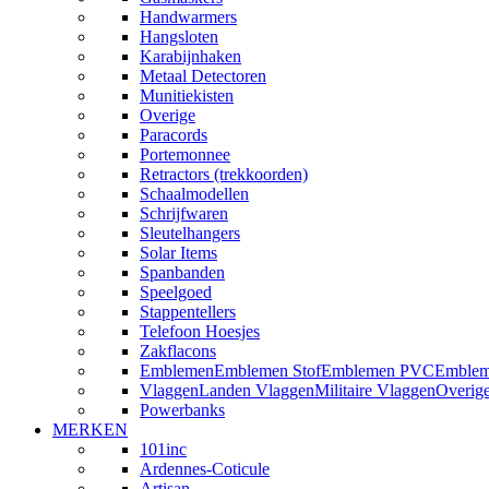
Handwarmers
Hangsloten
Karabijnhaken
Metaal Detectoren
Munitiekisten
Overige
Paracords
Portemonnee
Retractors (trekkoorden)
Schaalmodellen
Schrijfwaren
Sleutelhangers
Solar Items
Spanbanden
Speelgoed
Stappentellers
Telefoon Hoesjes
Zakflacons
Emblemen
Emblemen Stof
Emblemen PVC
Emblem
Vlaggen
Landen Vlaggen
Militaire Vlaggen
Overig
Powerbanks
MERKEN
101inc
Ardennes-Coticule
Artisan