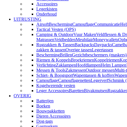
Accessoires
Legerkisten
Onderhoud
UITRUSTING
Airsoft
Bescherming
Camouflage
Communicatie
Hel
Tactical Vesten (OPS)
Camping & Outdoor
Vuur Maken
Veldflessen & Dr
Matrassen
Veldbedden
Meubilair
Moneywallets
Opbe
Rugzakken & Tassen
Backpacks
Daypacks
Camelba
zakken & tassen
Overige tassen
Legertassen
Bescherming
Brillen
Gezichtbeschermers (maskers)
Riemen & Koppels
Broekriemen
Koppelriemen
Kop
Verlichting
Zaklampen
Hoofdlampen
Helm Lampen
Messen & Tools
Zakmessen
Outdoor messen
Multi-
Schiet- & Boogsport
Wapentassen & koffers
Wapenh
Camouflage
Camouflagenetten
Legerverf
Schmink 
Kogelwerende vesten
Leger Accessoires
Baretten
Bivakmutsen
Rugzakke
OVERIG
Batterijen
Boeken
Bouwpakketten
Dieren Accessoires
Dog-tags
Gasmaskers