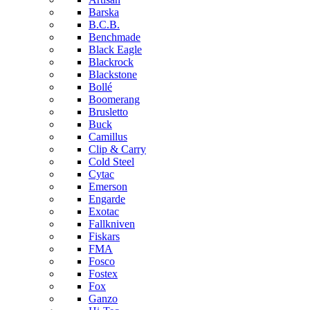
Barska
B.C.B.
Benchmade
Black Eagle
Blackrock
Blackstone
Bollé
Boomerang
Brusletto
Buck
Camillus
Clip & Carry
Cold Steel
Cytac
Emerson
Engarde
Exotac
Fallkniven
Fiskars
FMA
Fosco
Fostex
Fox
Ganzo