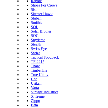
Rapide
Shoes For Crews
Sisu
Skeeter Hawk
Sluban
Smith's
SOL
Solar Brother
SOG
Spyderco
Stealth
Swiss Eye
Swiza
Tactical Foodpack
TF-2215
Thaw
Timberline
True Utility
Uco
Urikan
Varta
Vintage Industries
X-Treme
Zippo
Bata