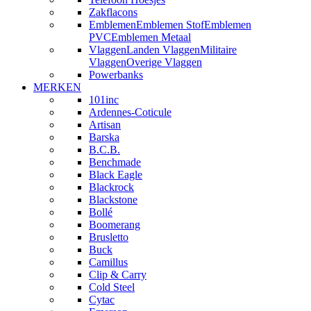
Zakflacons
Emblemen
Emblemen Stof
Emblemen
PVC
Emblemen Metaal
Vlaggen
Landen Vlaggen
Militaire
Vlaggen
Overige Vlaggen
Powerbanks
MERKEN
101inc
Ardennes-Coticule
Artisan
Barska
B.C.B.
Benchmade
Black Eagle
Blackrock
Blackstone
Bollé
Boomerang
Brusletto
Buck
Camillus
Clip & Carry
Cold Steel
Cytac