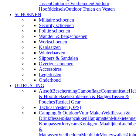
Jassen
Outdoor Overhemden
Outdoor
Hoofddeksels
Outdoor Truien en Vesten
SCHOENEN
Militaire schoenen
Security schoenen
Politie schoenen
Wandel- & bergschoenen
Werkschoenen
Kaplaarzen
Winterlaarzen
Slippers & Sandalen
Overige schoenen
Accessoires
Legerkisten
Onderhoud
UITRUSTING
Airsoft
Bescherming
Camouflage
Communicatie
He
& Hoofddeksels
Emblemen & Badges
Tassen &
Pouches
Tactical Gear
Tactical Vesten (OPS)
Camping & Outdoor
Vuur Maken
Veldflessen &
Drinkflessen
Slaapzakken
Hangmatten
Muskietenne
Kompassen
Jerrycans
Kookgerei
Maaltijden
Luchtbe
&
Matrassen
Veldbedden
Meubilair
Moneywallets
Opbe