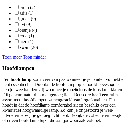
bruin (2)
grijs (1)
groen (9)
nvt (9)
oranje (4)
rood (1)
roze (1)
zwart (20)
Toon meer
Toon minder
Hoofdlampen
Een
hoofdlamp
komt zeer van pas wanneer je je handen vol hebt en
licht essentieel is. Doordat de hoofdlamp op je hoofd bevestigd is
heb je twee handen vrij waarmee je moeiteloos de klus kunt klaren.
Dit gebeurt natuurlijk met genoeg licht. Benscore heeft een ruim
assortiment hoofdlampen samengesteld van hoge kwaliteit. Dit
houdt in dat de hoofdlamp comfortabel zit en beschikt over een
kwalitatief hoogwaardige lamp. Zo kun je ongestoord je werk
uitvoeren terwijl je genoeg licht hebt. Bekijk de collectie en bekijk
of er een hoofdlamp bijzit die aan jouw smaak voldoet.