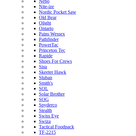
Nebo
Nite-ize
Nordic Pocket Saw
Old Bear
Olight
Ontario
Pains Wessex
Pathfinder
PowerTac
Princeton Tec
Rapide
Shoes For Crews
Sisu
Skeeter Hawk
Sluban
Smith's
SOL
Solar Brother
SOG
Spyderco
Stealth
Swiss Eye
Swiza
Tactical Foodpack
TF-2215