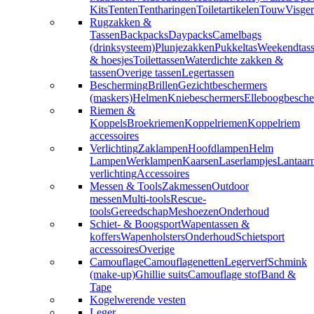
Kits
Tenten
Tentharingen
Toiletartikelen
Touw
Visger
Rugzakken &
Tassen
Backpacks
Daypacks
Camelbags
(drinksysteem)
Plunjezakken
Pukkeltas
Weekendtas
& hoesjes
Toilettassen
Waterdichte zakken &
tassen
Overige tassen
Legertassen
Bescherming
Brillen
Gezichtbeschermers
(maskers)
Helmen
Kniebeschermers
Elleboogbesche
Riemen &
Koppels
Broekriemen
Koppelriemen
Koppelriem
accessoires
Verlichting
Zaklampen
Hoofdlampen
Helm
Lampen
Werklampen
Kaarsen
Laserlampjes
Lantaar
verlichting
Accessoires
Messen & Tools
Zakmessen
Outdoor
messen
Multi-tools
Rescue-
tools
Gereedschap
Meshoezen
Onderhoud
Schiet- & Boogsport
Wapentassen &
koffers
Wapenholsters
Onderhoud
Schietsport
accessoires
Overige
Camouflage
Camouflagenetten
Legerverf
Schmink
(make-up)
Ghillie suits
Camouflage stof
Band &
Tape
Kogelwerende vesten
Leger