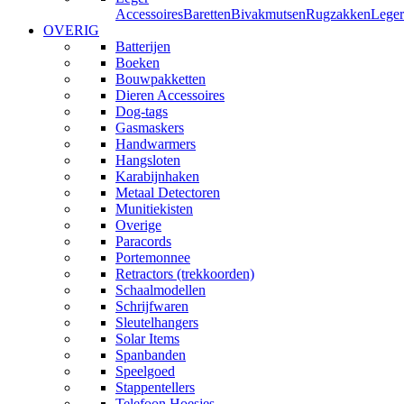
Accessoires
Baretten
Bivakmutsen
Rugzakken
Leger
OVERIG
Batterijen
Boeken
Bouwpakketten
Dieren Accessoires
Dog-tags
Gasmaskers
Handwarmers
Hangsloten
Karabijnhaken
Metaal Detectoren
Munitiekisten
Overige
Paracords
Portemonnee
Retractors (trekkoorden)
Schaalmodellen
Schrijfwaren
Sleutelhangers
Solar Items
Spanbanden
Speelgoed
Stappentellers
Telefoon Hoesjes