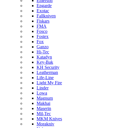
Emerson
Engarde
Exotac
Fallkniven
Fiskars
FMA
Fosco
Fostex
Fox
Ganzo
Hi-Tec
Katadyn
Key-Bak
KH Security
Leatherman
Life-Line
Light My Fire
Linder
Lowa
Magnum
Makhai
Maserin
Mil-Tec
MKM Knives
Morakniv