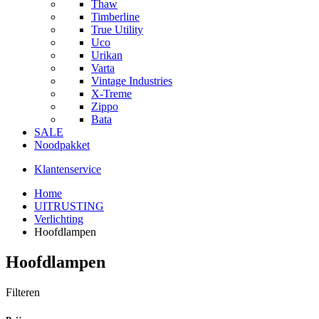
Thaw
Timberline
True Utility
Uco
Urikan
Varta
Vintage Industries
X-Treme
Zippo
Bata
SALE
Noodpakket
Klantenservice
Home
UITRUSTING
Verlichting
Hoofdlampen
Hoofdlampen
Filteren