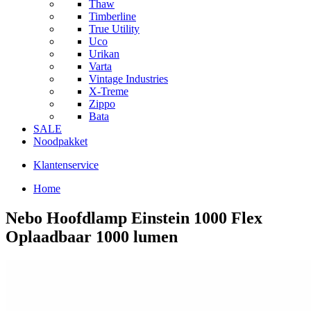
Thaw
Timberline
True Utility
Uco
Urikan
Varta
Vintage Industries
X-Treme
Zippo
Bata
SALE
Noodpakket
Klantenservice
Home
Nebo Hoofdlamp Einstein 1000 Flex
Oplaadbaar 1000 lumen