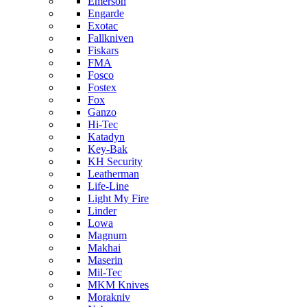
Emerson
Engarde
Exotac
Fallkniven
Fiskars
FMA
Fosco
Fostex
Fox
Ganzo
Hi-Tec
Katadyn
Key-Bak
KH Security
Leatherman
Life-Line
Light My Fire
Linder
Lowa
Magnum
Makhai
Maserin
Mil-Tec
MKM Knives
Morakniv