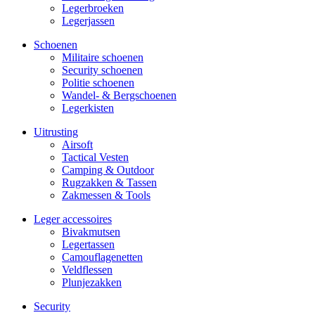
Legerbroeken
Legerjassen
Schoenen
Militaire schoe­nen
Security schoenen
Politie schoenen
Wandel- & Berg­­schoenen
Legerkisten
Uitrusting
Airsoft
Tactical Ves­ten
Camping & Outdoor
Rugzakken & Tassen
Zakmessen & Tools
Leger accessoires
Bivakmutsen
Legertassen
Camouflage­­netten
Veldflessen
Plunjezakken
Security