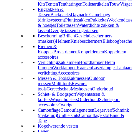
Kits
Tenten
Tentharingen
Toiletartikelen
Touw
Visger
Rugzakken &
Tassen
Backpacks
Daypacks
Camelbags
(drinksysteem)
Plunjezakken
Pukkeltas
Weekendtas
& hoesjes
Toilettassen
Waterdichte zakken &
tassen
Overige tassen
Legertassen
Bescherming
Brillen
Gezichtbeschermers
(maskers)
Helmen
Kniebeschermers
Elleboogbesche
Riemen &
Koppels
Broekriemen
Koppelriemen
Koppelriem
accessoires
Verlichting
Zaklampen
Hoofdlampen
Helm
Lampen
Werklampen
Kaarsen
Laserlampjes
Lantaar
verlichting
Accessoires
Messen & Tools
Zakmessen
Outdoor
messen
Multi-tools
Rescue-
tools
Gereedschap
Meshoezen
Onderhoud
Schiet- & Boogsport
Wapentassen &
koffers
Wapenholsters
Onderhoud
Schietsport
accessoires
Overige
Camouflage
Camouflagenetten
Legerverf
Schmink
(make-up)
Ghillie suits
Camouflage stof
Band &
Tape
Kogelwerende vesten
Leger