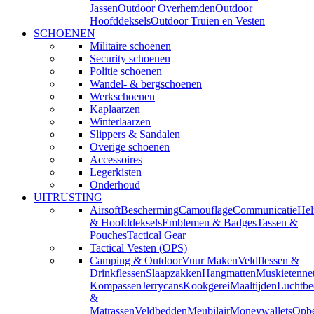
Jassen
Outdoor Overhemden
Outdoor
Hoofddeksels
Outdoor Truien en Vesten
SCHOENEN
Militaire schoenen
Security schoenen
Politie schoenen
Wandel- & bergschoenen
Werkschoenen
Kaplaarzen
Winterlaarzen
Slippers & Sandalen
Overige schoenen
Accessoires
Legerkisten
Onderhoud
UITRUSTING
Airsoft
Bescherming
Camouflage
Communicatie
He
& Hoofddeksels
Emblemen & Badges
Tassen &
Pouches
Tactical Gear
Tactical Vesten (OPS)
Camping & Outdoor
Vuur Maken
Veldflessen &
Drinkflessen
Slaapzakken
Hangmatten
Muskietenne
Kompassen
Jerrycans
Kookgerei
Maaltijden
Luchtbe
&
Matrassen
Veldbedden
Meubilair
Moneywallets
Opbe