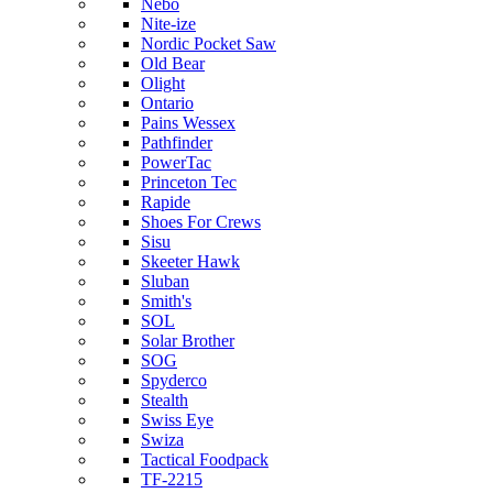
Nebo
Nite-ize
Nordic Pocket Saw
Old Bear
Olight
Ontario
Pains Wessex
Pathfinder
PowerTac
Princeton Tec
Rapide
Shoes For Crews
Sisu
Skeeter Hawk
Sluban
Smith's
SOL
Solar Brother
SOG
Spyderco
Stealth
Swiss Eye
Swiza
Tactical Foodpack
TF-2215