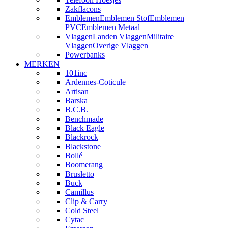
Zakflacons
Emblemen
Emblemen Stof
Emblemen
PVC
Emblemen Metaal
Vlaggen
Landen Vlaggen
Militaire
Vlaggen
Overige Vlaggen
Powerbanks
MERKEN
101inc
Ardennes-Coticule
Artisan
Barska
B.C.B.
Benchmade
Black Eagle
Blackrock
Blackstone
Bollé
Boomerang
Brusletto
Buck
Camillus
Clip & Carry
Cold Steel
Cytac