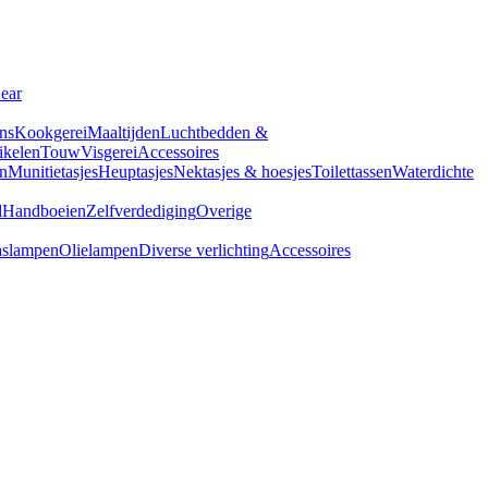
Gear
ns
Kookgerei
Maaltijden
Luchtbedden &
tikelen
Touw
Visgerei
Accessoires
n
Munitietasjes
Heuptasjes
Nektasjes & hoesjes
Toilettassen
Waterdichte
d
Handboeien
Zelfverdediging
Overige
slampen
Olielampen
Diverse verlichting
Accessoires