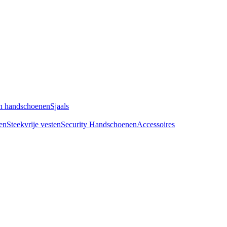
n handschoenen
Sjaals
en
Steekvrije vesten
Security Handschoenen
Accessoires