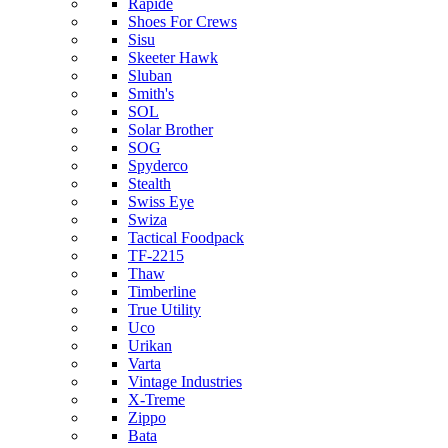
Rapide
Shoes For Crews
Sisu
Skeeter Hawk
Sluban
Smith's
SOL
Solar Brother
SOG
Spyderco
Stealth
Swiss Eye
Swiza
Tactical Foodpack
TF-2215
Thaw
Timberline
True Utility
Uco
Urikan
Varta
Vintage Industries
X-Treme
Zippo
Bata