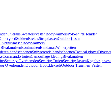
mden
Overalls
Sweaters/vesten
Bodywarmers
Polo-shirts
Hemden
Ondergoed
Sokken
Bretels
Stropdassen
Outdoorjassen
Overalls
Jassen
Bodywarmers
n
Bivakmutsen
Bontmutsen
Bandana's
Winterpetten
deren handschoenen
Snijwerende handschoenen
Tactical gloves
Diverse
ks
Commando truien
Camouflage kleding
Bivakmutsen
irts
Security Overhemden
Security Truien
Security Jassen
Kogelvrije vest
oor Overhemden
Outdoor Hoofddeksels
Outdoor Truien en Vesten