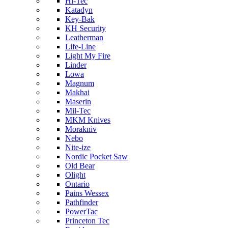
Hi-Tec
Katadyn
Key-Bak
KH Security
Leatherman
Life-Line
Light My Fire
Linder
Lowa
Magnum
Makhai
Maserin
Mil-Tec
MKM Knives
Morakniv
Nebo
Nite-ize
Nordic Pocket Saw
Old Bear
Olight
Ontario
Pains Wessex
Pathfinder
PowerTac
Princeton Tec