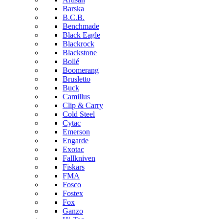
Barska
B.C.B.
Benchmade
Black Eagle
Blackrock
Blackstone
Bollé
Boomerang
Brusletto
Buck
Camillus
Clip & Carry
Cold Steel
Cytac
Emerson
Engarde
Exotac
Fallkniven
Fiskars
FMA
Fosco
Fostex
Fox
Ganzo