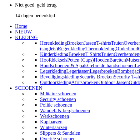
Niet goed, geld terug
14 dagen bedenktijd
Home
NIEUW
KLEDING
Herenkleding
Broeken
Jassen
T-shirts
Truien
Overhe
(singlets)
Regenkleding
Thermokleding
Onderhoud
Kinderkleding
Broeken
T-Shirts
Truien
Overhemden
Hoofddeksels
Petten (Caps)
Hoeden
Baretten
Mutse
Handschoenen & Sjaals
Gebreide handschoenen
Le
Legerkleding
Legerjassen
Legerbroeken
Bomberjac
Beveiligingskleding
Security Broeken
Security T-sh
Outdoorkleding
Afritsbroeken
Outdoor Jassen
Outd
SCHOENEN
Militaire schoenen
Security schoenen
Politie schoenen
Wandel- & bergschoenen
Werkschoenen
Kaplaarzen
Winterlaarzen
Slippers & Sandalen
Overige schoenen