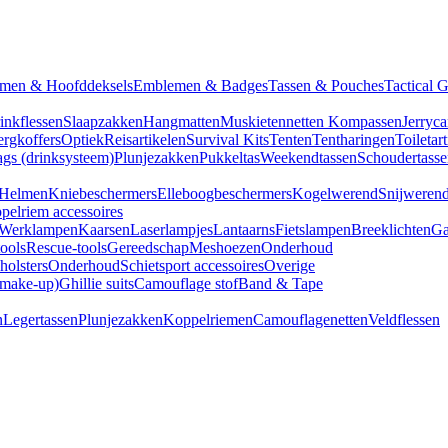
men & Hoofddeksels
Emblemen & Badges
Tassen & Pouches
Tactical 
inkflessen
Slaapzakken
Hangmatten
Muskietennetten
Kompassen
Jerryca
rgkoffers
Optiek
Reisartikelen
Survival Kits
Tenten
Tentharingen
Toiletar
gs (drinksysteem)
Plunjezakken
Pukkeltas
Weekendtassen
Schoudertasse
Helmen
Kniebeschermers
Elleboogbeschermers
Kogelwerend
Snijweren
pelriem accessoires
Werklampen
Kaarsen
Laserlampjes
Lantaarns
Fietslampen
Breeklichten
Ga
tools
Rescue-tools
Gereedschap
Meshoezen
Onderhoud
olsters
Onderhoud
Schietsport accessoires
Overige
(make-up)
Ghillie suits
Camouflage stof
Band & Tape
n
Legertassen
Plunjezakken
Koppelriemen
Camouflagenetten
Veldflessen