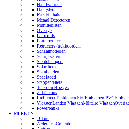
Handwarmers
Hangsloten
Karabijnhaken
Metaal Detectoren
Munitiekisten
Overige
Paracords
Portemonnee
Retractors (trekkoorden)
Schaalmodellen
Schrijfwaren
Sleutelhangers
Solar Items
Spanbanden
Speelgoed
Stappentellers
Telefoon Hoesjes
Zakflacons
Emblemen
Emblemen Stof
Emblemen PVC
Emblem
Vlaggen
Landen Vlaggen
Militaire Vlaggen
Overig
Powerbanks
MERKEN
101inc
Ardennes-Coticule
Artisan