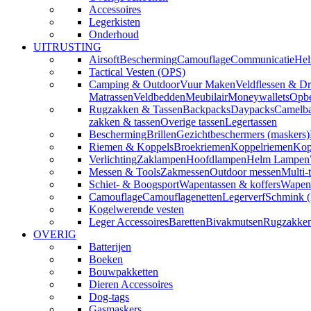
Accessoires
Legerkisten
Onderhoud
UITRUSTING
Airsoft
Bescherming
Camouflage
Communicatie
Hel
Tactical Vesten (OPS)
Camping & Outdoor
Vuur Maken
Veldflessen & Dr
Matrassen
Veldbedden
Meubilair
Moneywallets
Opbe
Rugzakken & Tassen
Backpacks
Daypacks
Camelba
zakken & tassen
Overige tassen
Legertassen
Bescherming
Brillen
Gezichtbeschermers (maskers)
Riemen & Koppels
Broekriemen
Koppelriemen
Kop
Verlichting
Zaklampen
Hoofdlampen
Helm Lampen
Messen & Tools
Zakmessen
Outdoor messen
Multi-
Schiet- & Boogsport
Wapentassen & koffers
Wapenh
Camouflage
Camouflagenetten
Legerverf
Schmink 
Kogelwerende vesten
Leger Accessoires
Baretten
Bivakmutsen
Rugzakke
OVERIG
Batterijen
Boeken
Bouwpakketten
Dieren Accessoires
Dog-tags
Gasmaskers