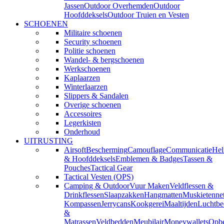
Jassen
Outdoor Overhemden
Outdoor
Hoofddeksels
Outdoor Truien en Vesten
SCHOENEN
Militaire schoenen
Security schoenen
Politie schoenen
Wandel- & bergschoenen
Werkschoenen
Kaplaarzen
Winterlaarzen
Slippers & Sandalen
Overige schoenen
Accessoires
Legerkisten
Onderhoud
UITRUSTING
Airsoft
Bescherming
Camouflage
Communicatie
He
& Hoofddeksels
Emblemen & Badges
Tassen &
Pouches
Tactical Gear
Tactical Vesten (OPS)
Camping & Outdoor
Vuur Maken
Veldflessen &
Drinkflessen
Slaapzakken
Hangmatten
Muskietenne
Kompassen
Jerrycans
Kookgerei
Maaltijden
Luchtbe
&
Matrassen
Veldbedden
Meubilair
Moneywallets
Opbe