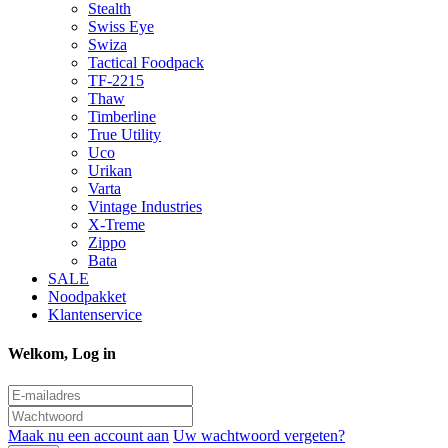
Stealth
Swiss Eye
Swiza
Tactical Foodpack
TF-2215
Thaw
Timberline
True Utility
Uco
Urikan
Varta
Vintage Industries
X-Treme
Zippo
Bata
SALE
Noodpakket
Klantenservice
Welkom, Log in
Maak nu een account aan
Uw wachtwoord vergeten?