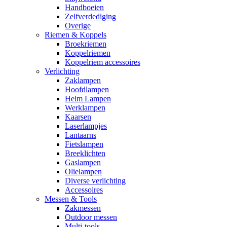
Handboeien
Zelfverdediging
Overige
Riemen & Koppels
Broekriemen
Koppelriemen
Koppelriem accessoires
Verlichting
Zaklampen
Hoofdlampen
Helm Lampen
Werklampen
Kaarsen
Laserlampjes
Lantaarns
Fietslampen
Breeklichten
Gaslampen
Olielampen
Diverse verlichting
Accessoires
Messen & Tools
Zakmessen
Outdoor messen
Multi-tools