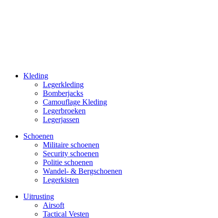
Kleding
Legerkleding
Bomberjacks
Camouflage Kleding
Legerbroeken
Legerjassen
Schoenen
Militaire schoe­nen
Security schoenen
Politie schoenen
Wandel- & Berg­­schoenen
Legerkisten
Uitrusting
Airsoft
Tactical Ves­ten