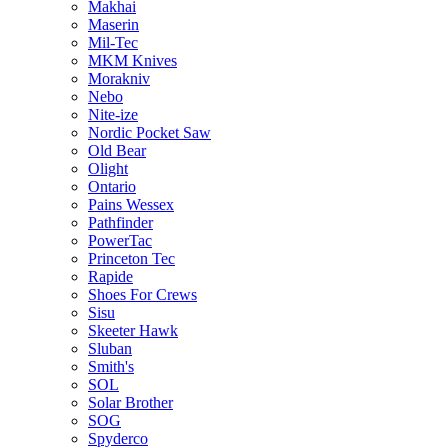
Makhai
Maserin
Mil-Tec
MKM Knives
Morakniv
Nebo
Nite-ize
Nordic Pocket Saw
Old Bear
Olight
Ontario
Pains Wessex
Pathfinder
PowerTac
Princeton Tec
Rapide
Shoes For Crews
Sisu
Skeeter Hawk
Sluban
Smith's
SOL
Solar Brother
SOG
Spyderco