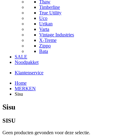
Thaw
Timberline
True Utility
Uco
Urikan
Varta
Vintage Industries
X-Treme
Zippo
Bata
SALE
Noodpakket
Klantenservice
Home
MERKEN
Sisu
Sisu
SISU
Geen producten gevonden voor deze selectie.