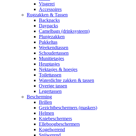
Visgerei
Accessoires
Rugzakken & Tassen
Backpacks
Daypacks
Camelbags (drinksysteem)
Plunjezakken
Pukkeltas
Weekendtassen
Schoudertassen
Munitietasjes
Heuptasjes
Nektasjes & hoesjes
Toilettassen
Waterdichte zakken & tassen
Overige tassen
Legertassen
Bescherming
Brillen
Gezichtbeschermers (maskers)
Helmen
Kniebeschermers
Elleboogbeschermers
Kogelwerend
Snijwerend