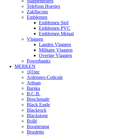
Stappentellers
Telefoon Hoesjes
Zakflacons
Emblemen
Emblemen Stof
Emblemen PVC
Emblemen Metaal
Vlaggen
Landen Vlaggen
Militaire Vlaggen
Overige Vlaggen
Powerbanks
MERKEN
101inc
Ardennes-Coticule
Artisan
Barska
B.C.B.
Benchmade
Black Eagle
Blackrock
Blackstone
Bollé
Boomerang
Brusletto