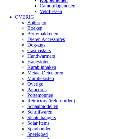
Koppelriemen
Camouflagenetten
Veldflessen
OVERIG
Batterijen
Boeken
Bouwpakketten
Dieren Accessoires
Dog-tags
Gasmaskers
Handwarmers
Hangsloten
Karabijnhaken
Metaal Detectoren
Munitiekisten
Overige
Paracords
Portemonnee
Retractors (trekkoorden)
Schaalmodellen
Schrijfwaren
Sleutelhangers
Solar Items
Spanbanden
Speelgoed