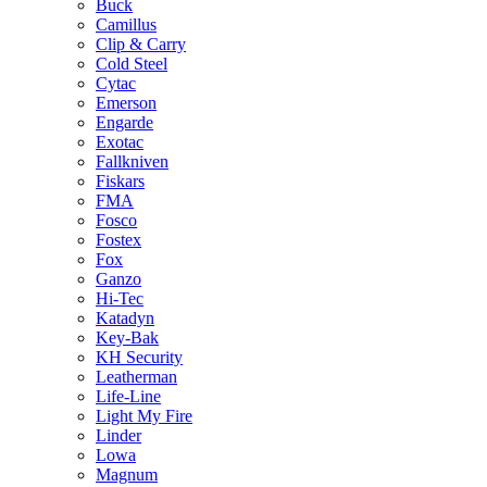
Buck
Camillus
Clip & Carry
Cold Steel
Cytac
Emerson
Engarde
Exotac
Fallkniven
Fiskars
FMA
Fosco
Fostex
Fox
Ganzo
Hi-Tec
Katadyn
Key-Bak
KH Security
Leatherman
Life-Line
Light My Fire
Linder
Lowa
Magnum