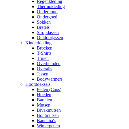
Regenkleding
Thermokleding
Onderhoud
Ondergoed
Sokken
Bretels
Stropdassen
Outdoorjassen
Kinderkleding
Broeken
T-Shirts
Truien
Overhemden
Overalls
Jassen
Bodywarmers
Hoofddeksels
Petten (Caps)
Hoeden
Baretten
Mutsen
Bivakmutsen
Bontmutsen
Bandana's
Winterpetten