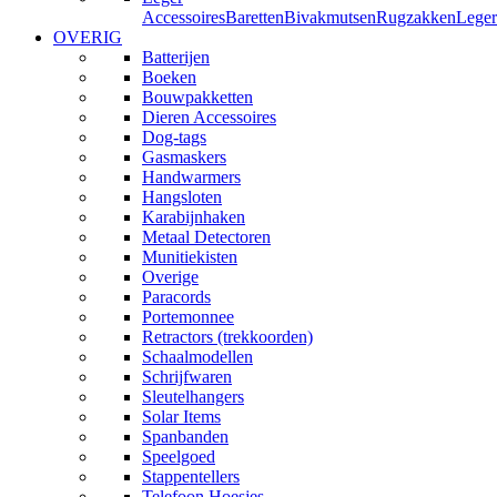
Accessoires
Baretten
Bivakmutsen
Rugzakken
Leger
OVERIG
Batterijen
Boeken
Bouwpakketten
Dieren Accessoires
Dog-tags
Gasmaskers
Handwarmers
Hangsloten
Karabijnhaken
Metaal Detectoren
Munitiekisten
Overige
Paracords
Portemonnee
Retractors (trekkoorden)
Schaalmodellen
Schrijfwaren
Sleutelhangers
Solar Items
Spanbanden
Speelgoed
Stappentellers
Telefoon Hoesjes