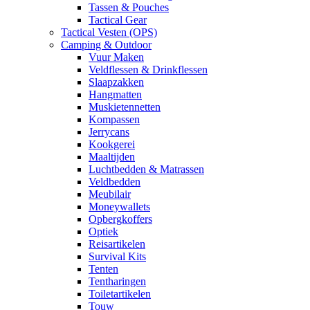
Tassen & Pouches
Tactical Gear
Tactical Vesten (OPS)
Camping & Outdoor
Vuur Maken
Veldflessen & Drinkflessen
Slaapzakken
Hangmatten
Muskietennetten
Kompassen
Jerrycans
Kookgerei
Maaltijden
Luchtbedden & Matrassen
Veldbedden
Meubilair
Moneywallets
Opbergkoffers
Optiek
Reisartikelen
Survival Kits
Tenten
Tentharingen
Toiletartikelen
Touw