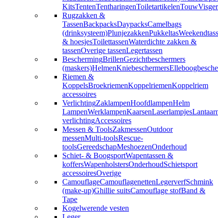
Kits
Tenten
Tentharingen
Toiletartikelen
Touw
Visger
Rugzakken &
Tassen
Backpacks
Daypacks
Camelbags
(drinksysteem)
Plunjezakken
Pukkeltas
Weekendtas
& hoesjes
Toilettassen
Waterdichte zakken &
tassen
Overige tassen
Legertassen
Bescherming
Brillen
Gezichtbeschermers
(maskers)
Helmen
Kniebeschermers
Elleboogbesche
Riemen &
Koppels
Broekriemen
Koppelriemen
Koppelriem
accessoires
Verlichting
Zaklampen
Hoofdlampen
Helm
Lampen
Werklampen
Kaarsen
Laserlampjes
Lantaar
verlichting
Accessoires
Messen & Tools
Zakmessen
Outdoor
messen
Multi-tools
Rescue-
tools
Gereedschap
Meshoezen
Onderhoud
Schiet- & Boogsport
Wapentassen &
koffers
Wapenholsters
Onderhoud
Schietsport
accessoires
Overige
Camouflage
Camouflagenetten
Legerverf
Schmink
(make-up)
Ghillie suits
Camouflage stof
Band &
Tape
Kogelwerende vesten
Leger