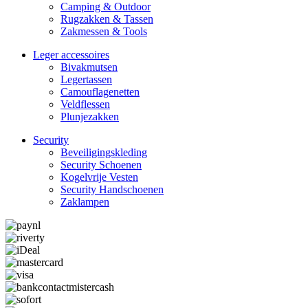
Camping & Outdoor
Rugzakken & Tassen
Zakmessen & Tools
Leger accessoires
Bivakmutsen
Legertassen
Camouflage­­netten
Veldflessen
Plunjezakken
Security
Beveiligings­­kleding
Security Schoenen
Kogelvrije Vesten
Security Hand­­schoenen
Zaklampen