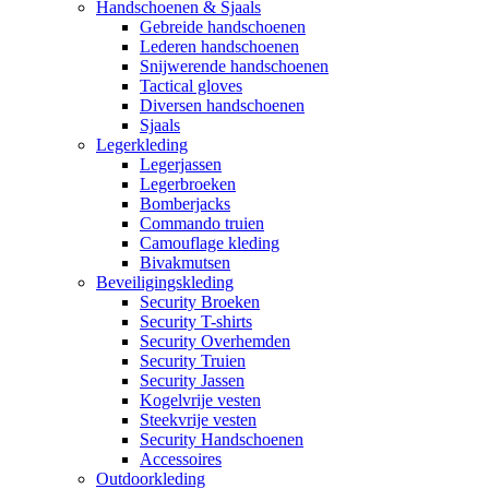
Handschoenen & Sjaals
Gebreide handschoenen
Lederen handschoenen
Snijwerende handschoenen
Tactical gloves
Diversen handschoenen
Sjaals
Legerkleding
Legerjassen
Legerbroeken
Bomberjacks
Commando truien
Camouflage kleding
Bivakmutsen
Beveiligingskleding
Security Broeken
Security T-shirts
Security Overhemden
Security Truien
Security Jassen
Kogelvrije vesten
Steekvrije vesten
Security Handschoenen
Accessoires
Outdoorkleding