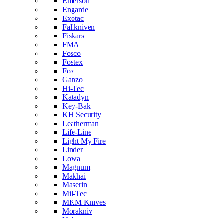
Emerson
Engarde
Exotac
Fallkniven
Fiskars
FMA
Fosco
Fostex
Fox
Ganzo
Hi-Tec
Katadyn
Key-Bak
KH Security
Leatherman
Life-Line
Light My Fire
Linder
Lowa
Magnum
Makhai
Maserin
Mil-Tec
MKM Knives
Morakniv