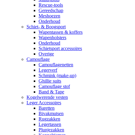
Rescue-tools
Gereedschap
Meshoezen
Onderhoud
Schiet- & Boogsport
Wapentassen & koffers
Wapenholsters
Onderhoud
Schietsport accessoires
Overige
Camouflage
Camouflagenetten
Legerverf
Schmink (make-up)
Ghillie suits
Camouflage stof
Band & Tape
Kogelwerende vesten
Leger Accessoires
Baretten
Bivakmutsen
Rugzakken
Legertassen
Plunjezakken