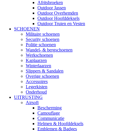
Afritsbroeken
Outdoor Jassen
Outdoor Overhemden
Outdoor Hoofddeksels
Outdoor Truien en Vesten
SCHOENEN
Militaire schoenen
Security schoenen
Politie schoenen
Wandel- & bergschoenen
Werkschoenen
Kaplaarzen
Winterlaarzen
Slippers & Sandalen
Overige schoenen
Accessoires
Legerkisten
Onderhoud
UITRUSTING
Airsoft
Bescherming
Camouflage
Communicatie
Helmen & Hoofddeksels
Emblemen & Badges