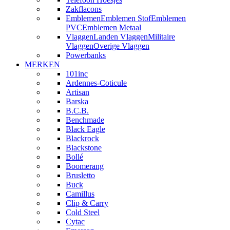
Zakflacons
Emblemen
Emblemen Stof
Emblemen
PVC
Emblemen Metaal
Vlaggen
Landen Vlaggen
Militaire
Vlaggen
Overige Vlaggen
Powerbanks
MERKEN
101inc
Ardennes-Coticule
Artisan
Barska
B.C.B.
Benchmade
Black Eagle
Blackrock
Blackstone
Bollé
Boomerang
Brusletto
Buck
Camillus
Clip & Carry
Cold Steel
Cytac