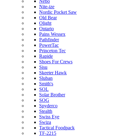
Nebo
Nite-ize
Nordic Pocket Saw
Old Bear
Olight
Ontario
Pains Wessex
Pathfinder
PowerTac
Princeton Tec
Rapide
Shoes For Crews
Sisu
Skeeter Hawk
Sluban
Smith's
SOL
Solar Brother
SOG
Spyderco
Stealth
Swiss Eye
Swiza
Tactical Foodpack
TF-2215