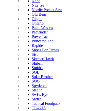
Nebo
Nite-ize
Nordic Pocket Saw
Old Bear
Olight
Ontario
Pains Wessex
Pathfinder
PowerTac
Princeton Tec
Rapide
Shoes For Crews
Sisu
Skeeter Hawk
Sluban
Smith's
SOL
Solar Brother
SOG
Spyderco
Stealth
Swiss Eye
Swiza
Tactical Foodpack
TF-2215