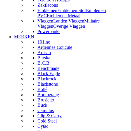
Zakflacons
Emblemen
Emblemen Stof
Emblemen
PVC
Emblemen Metaal
Vlaggen
Landen Vlaggen
Militaire
Vlaggen
Overige Vlaggen
Powerbanks
MERKEN
101inc
Ardennes-Coticule
Artisan
Barska
B.C.B.
Benchmade
Black Eagle
Blackrock
Blackstone
Bollé
Boomerang
Brusletto
Buck
Camillus
Clip & Carry
Cold Steel
Cytac