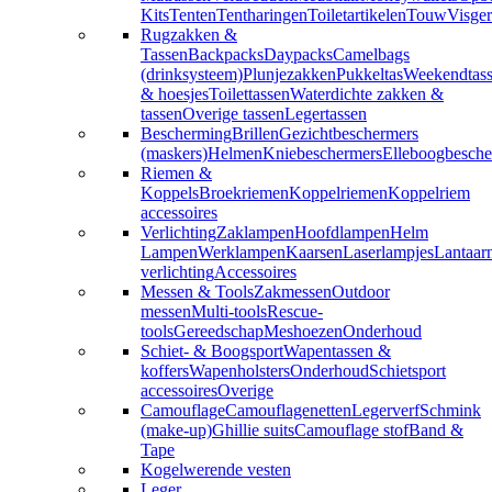
Kits
Tenten
Tentharingen
Toiletartikelen
Touw
Visger
Rugzakken &
Tassen
Backpacks
Daypacks
Camelbags
(drinksysteem)
Plunjezakken
Pukkeltas
Weekendtas
& hoesjes
Toilettassen
Waterdichte zakken &
tassen
Overige tassen
Legertassen
Bescherming
Brillen
Gezichtbeschermers
(maskers)
Helmen
Kniebeschermers
Elleboogbesche
Riemen &
Koppels
Broekriemen
Koppelriemen
Koppelriem
accessoires
Verlichting
Zaklampen
Hoofdlampen
Helm
Lampen
Werklampen
Kaarsen
Laserlampjes
Lantaar
verlichting
Accessoires
Messen & Tools
Zakmessen
Outdoor
messen
Multi-tools
Rescue-
tools
Gereedschap
Meshoezen
Onderhoud
Schiet- & Boogsport
Wapentassen &
koffers
Wapenholsters
Onderhoud
Schietsport
accessoires
Overige
Camouflage
Camouflagenetten
Legerverf
Schmink
(make-up)
Ghillie suits
Camouflage stof
Band &
Tape
Kogelwerende vesten
Leger