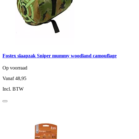
Fostex slaapzak Sniper mummy woodland camouflage
Op voorraad
Vanaf
48,95
Incl. BTW