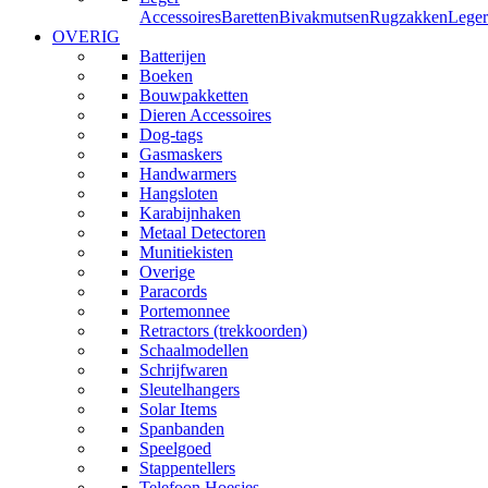
Accessoires
Baretten
Bivakmutsen
Rugzakken
Leger
OVERIG
Batterijen
Boeken
Bouwpakketten
Dieren Accessoires
Dog-tags
Gasmaskers
Handwarmers
Hangsloten
Karabijnhaken
Metaal Detectoren
Munitiekisten
Overige
Paracords
Portemonnee
Retractors (trekkoorden)
Schaalmodellen
Schrijfwaren
Sleutelhangers
Solar Items
Spanbanden
Speelgoed
Stappentellers
Telefoon Hoesjes