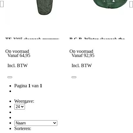
TF-2215 slaapzak mummy
B.C.B. Winter slaapzak the
model groen
olif 35
Op voorraad
Op voorraad
Vanaf
64,95
Vanaf
92,95
Incl. BTW
Incl. BTW
Pagina
1
van
1
Weergave:
Sorteren: