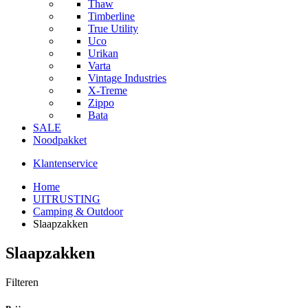
Thaw
Timberline
True Utility
Uco
Urikan
Varta
Vintage Industries
X-Treme
Zippo
Bata
SALE
Noodpakket
Klantenservice
Home
UITRUSTING
Camping & Outdoor
Slaapzakken
Slaapzakken
Filteren