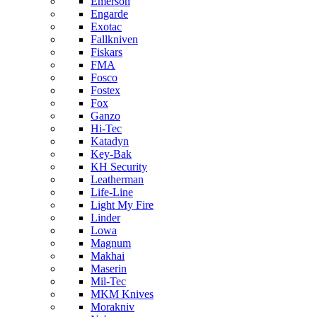
Emerson
Engarde
Exotac
Fallkniven
Fiskars
FMA
Fosco
Fostex
Fox
Ganzo
Hi-Tec
Katadyn
Key-Bak
KH Security
Leatherman
Life-Line
Light My Fire
Linder
Lowa
Magnum
Makhai
Maserin
Mil-Tec
MKM Knives
Morakniv