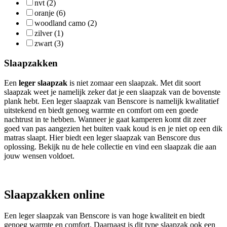
nvt (2)
oranje (6)
woodland camo (2)
zilver (1)
zwart (3)
Slaapzakken
Een
leger slaapzak
is niet zomaar een slaapzak. Met dit soort
slaapzak weet je namelijk zeker dat je een slaapzak van de bovenste
plank hebt. Een leger slaapzak van Benscore is namelijk kwalitatief
uitstekend en biedt genoeg warmte en comfort om een goede
nachtrust in te hebben. Wanneer je gaat kamperen komt dit zeer
goed van pas aangezien het buiten vaak koud is en je niet op een dik
matras slaapt. Hier biedt een leger slaapzak van Benscore dus
oplossing. Bekijk nu de hele collectie en vind een slaapzak die aan
jouw wensen voldoet.
Slaapzakken online
Een leger slaapzak van Benscore is van hoge kwaliteit en biedt
genoeg warmte en comfort. Daarnaast is dit type slaapzak ook een