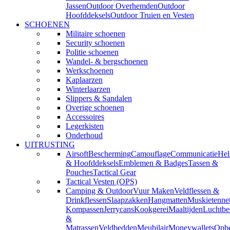
Jassen
Outdoor Overhemden
Outdoor
Hoofddeksels
Outdoor Truien en Vesten
SCHOENEN
Militaire schoenen
Security schoenen
Politie schoenen
Wandel- & bergschoenen
Werkschoenen
Kaplaarzen
Winterlaarzen
Slippers & Sandalen
Overige schoenen
Accessoires
Legerkisten
Onderhoud
UITRUSTING
Airsoft
Bescherming
Camouflage
Communicatie
He
& Hoofddeksels
Emblemen & Badges
Tassen &
Pouches
Tactical Gear
Tactical Vesten (OPS)
Camping & Outdoor
Vuur Maken
Veldflessen &
Drinkflessen
Slaapzakken
Hangmatten
Muskietenne
Kompassen
Jerrycans
Kookgerei
Maaltijden
Luchtbe
&
Matrassen
Veldbedden
Meubilair
Moneywallets
Opbe