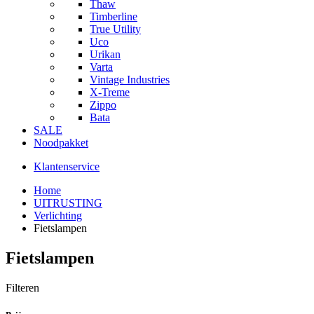
Thaw
Timberline
True Utility
Uco
Urikan
Varta
Vintage Industries
X-Treme
Zippo
Bata
SALE
Noodpakket
Klantenservice
Home
UITRUSTING
Verlichting
Fietslampen
Fietslampen
Filteren