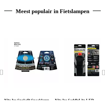
Meest populair in Fietslampen
Nite Ize Spokelit Spaaklamp
Nite Ize SaddleLite LED
Blauw
Zadeltas