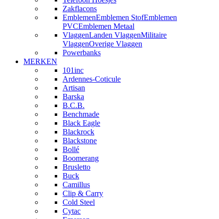
Zakflacons
Emblemen
Emblemen Stof
Emblemen
PVC
Emblemen Metaal
Vlaggen
Landen Vlaggen
Militaire
Vlaggen
Overige Vlaggen
Powerbanks
MERKEN
101inc
Ardennes-Coticule
Artisan
Barska
B.C.B.
Benchmade
Black Eagle
Blackrock
Blackstone
Bollé
Boomerang
Brusletto
Buck
Camillus
Clip & Carry
Cold Steel
Cytac