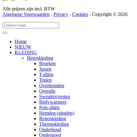
Alle prijzen zijn incl. BTW
Algemene Voorwaarden
-
Privacy
-
Cookies
- Copyright © 2026
Home
NIEUW
KLEDING
Herenkleding
Broeken
Jassen
T-shirts
Truien
Overhemden
Overalls
Sweaters/vesten
Bodywarmers
Polo-shirts
Hemden (singlets)
Regenkleding
Thermokleding
Onderhoud
Ondergoed