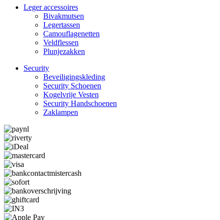
Leger accessoires
Bivakmutsen
Legertassen
Camouflage­­netten
Veldflessen
Plunjezakken
Security
Beveiligings­­kleding
Security Schoenen
Kogelvrije Vesten
Security Hand­­schoenen
Zaklampen