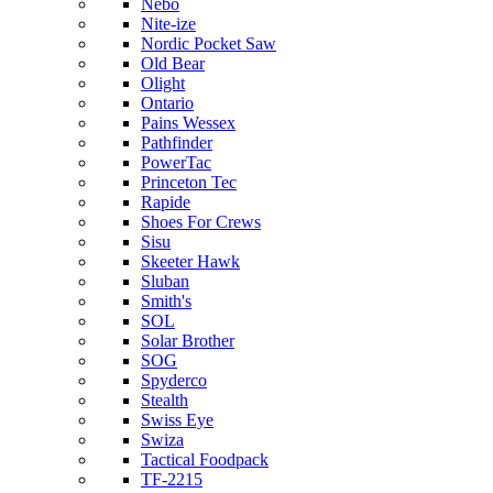
Nebo
Nite-ize
Nordic Pocket Saw
Old Bear
Olight
Ontario
Pains Wessex
Pathfinder
PowerTac
Princeton Tec
Rapide
Shoes For Crews
Sisu
Skeeter Hawk
Sluban
Smith's
SOL
Solar Brother
SOG
Spyderco
Stealth
Swiss Eye
Swiza
Tactical Foodpack
TF-2215