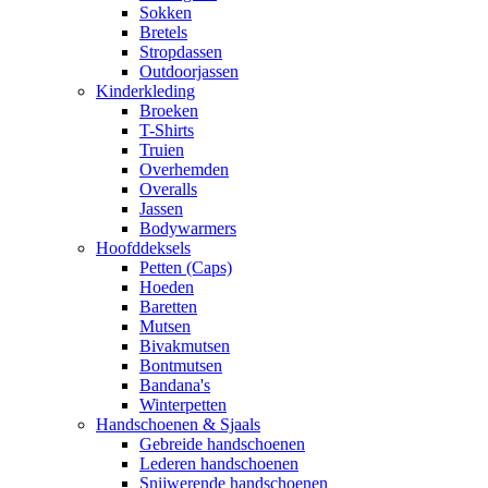
Sokken
Bretels
Stropdassen
Outdoorjassen
Kinderkleding
Broeken
T-Shirts
Truien
Overhemden
Overalls
Jassen
Bodywarmers
Hoofddeksels
Petten (Caps)
Hoeden
Baretten
Mutsen
Bivakmutsen
Bontmutsen
Bandana's
Winterpetten
Handschoenen & Sjaals
Gebreide handschoenen
Lederen handschoenen
Snijwerende handschoenen