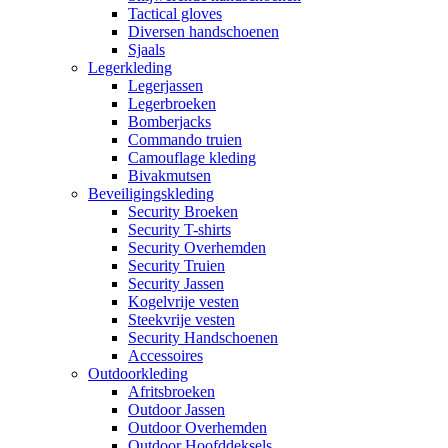
Tactical gloves
Diversen handschoenen
Sjaals
Legerkleding
Legerjassen
Legerbroeken
Bomberjacks
Commando truien
Camouflage kleding
Bivakmutsen
Beveiligingskleding
Security Broeken
Security T-shirts
Security Overhemden
Security Truien
Security Jassen
Kogelvrije vesten
Steekvrije vesten
Security Handschoenen
Accessoires
Outdoorkleding
Afritsbroeken
Outdoor Jassen
Outdoor Overhemden
Outdoor Hoofddeksels