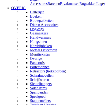
Accessoires
Baretten
Bivakmutsen
Rugzakken
Leger
OVERIG
Batterijen
Boeken
Bouwpakketten
Dieren Accessoires
Dog-tags
Gasmaskers
Handwarmers
Hangsloten
Karabijnhaken
Metaal Detectoren
Munitiekisten
Overige
Paracords
Portemonnee
Retractors (trekkoorden)
Schaalmodellen
Schrijfwaren
Sleutelhangers
Solar Items
Spanbanden
Speelgoed
Stappentellers
Telefoon Hoesjes