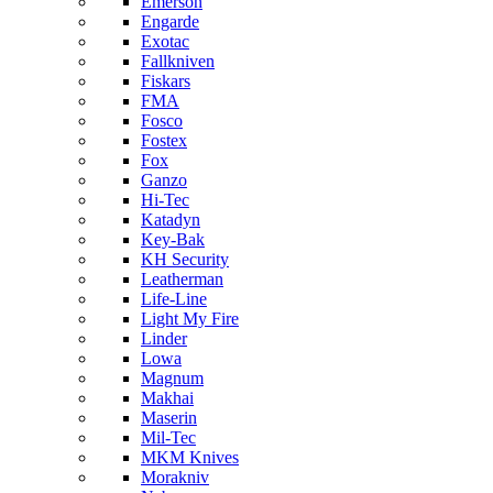
Emerson
Engarde
Exotac
Fallkniven
Fiskars
FMA
Fosco
Fostex
Fox
Ganzo
Hi-Tec
Katadyn
Key-Bak
KH Security
Leatherman
Life-Line
Light My Fire
Linder
Lowa
Magnum
Makhai
Maserin
Mil-Tec
MKM Knives
Morakniv