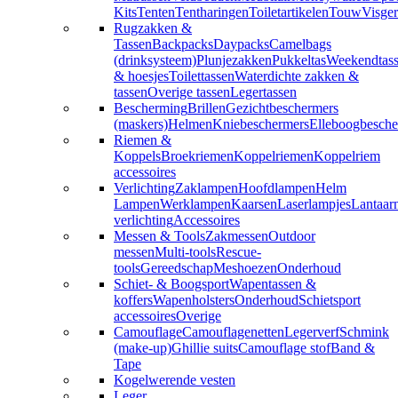
Kits
Tenten
Tentharingen
Toiletartikelen
Touw
Visger
Rugzakken &
Tassen
Backpacks
Daypacks
Camelbags
(drinksysteem)
Plunjezakken
Pukkeltas
Weekendtas
& hoesjes
Toilettassen
Waterdichte zakken &
tassen
Overige tassen
Legertassen
Bescherming
Brillen
Gezichtbeschermers
(maskers)
Helmen
Kniebeschermers
Elleboogbesche
Riemen &
Koppels
Broekriemen
Koppelriemen
Koppelriem
accessoires
Verlichting
Zaklampen
Hoofdlampen
Helm
Lampen
Werklampen
Kaarsen
Laserlampjes
Lantaar
verlichting
Accessoires
Messen & Tools
Zakmessen
Outdoor
messen
Multi-tools
Rescue-
tools
Gereedschap
Meshoezen
Onderhoud
Schiet- & Boogsport
Wapentassen &
koffers
Wapenholsters
Onderhoud
Schietsport
accessoires
Overige
Camouflage
Camouflagenetten
Legerverf
Schmink
(make-up)
Ghillie suits
Camouflage stof
Band &
Tape
Kogelwerende vesten
Leger