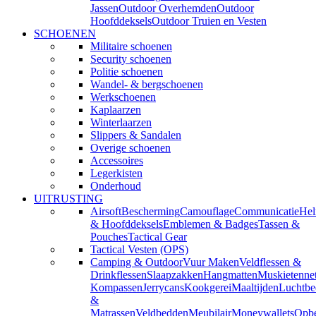
Jassen
Outdoor Overhemden
Outdoor
Hoofddeksels
Outdoor Truien en Vesten
SCHOENEN
Militaire schoenen
Security schoenen
Politie schoenen
Wandel- & bergschoenen
Werkschoenen
Kaplaarzen
Winterlaarzen
Slippers & Sandalen
Overige schoenen
Accessoires
Legerkisten
Onderhoud
UITRUSTING
Airsoft
Bescherming
Camouflage
Communicatie
He
& Hoofddeksels
Emblemen & Badges
Tassen &
Pouches
Tactical Gear
Tactical Vesten (OPS)
Camping & Outdoor
Vuur Maken
Veldflessen &
Drinkflessen
Slaapzakken
Hangmatten
Muskietenne
Kompassen
Jerrycans
Kookgerei
Maaltijden
Luchtbe
&
Matrassen
Veldbedden
Meubilair
Moneywallets
Opbe