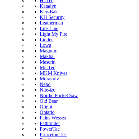
Hi-Tec
Katadyn
Key-Bak
KH Security
Leatherman
Life-Line
Light My Fire
Linder
Lowa
Magnum
Makhai
Maserin
Mil-Tec
MKM Knives
Morakniv
Nebo
Nite-ize
Nordic Pocket Saw
Old Bear
Olight
Ontario
Pains Wessex
Pathfinder
PowerTac
Princeton Tec