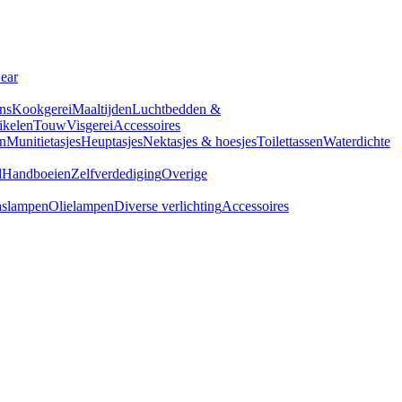
Gear
ns
Kookgerei
Maaltijden
Luchtbedden &
tikelen
Touw
Visgerei
Accessoires
n
Munitietasjes
Heuptasjes
Nektasjes & hoesjes
Toilettassen
Waterdichte
d
Handboeien
Zelfverdediging
Overige
slampen
Olielampen
Diverse verlichting
Accessoires