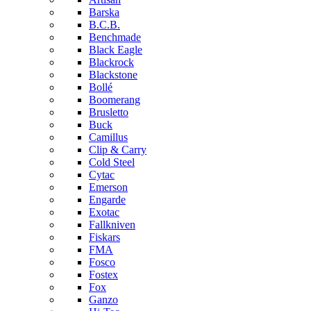
Barska
B.C.B.
Benchmade
Black Eagle
Blackrock
Blackstone
Bollé
Boomerang
Brusletto
Buck
Camillus
Clip & Carry
Cold Steel
Cytac
Emerson
Engarde
Exotac
Fallkniven
Fiskars
FMA
Fosco
Fostex
Fox
Ganzo