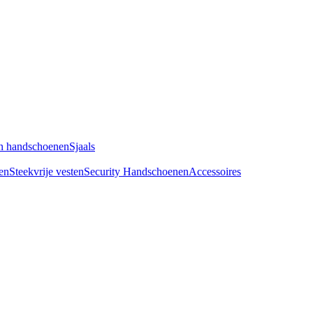
n handschoenen
Sjaals
en
Steekvrije vesten
Security Handschoenen
Accessoires