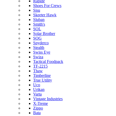
Rapide
Shoes For Crews
Sisu
Skeeter Hawk
Sluban
Smith's
SOL
Solar Brother
SOG
Spyderco
Stealth
Swiss Eye
Swiza
Tactical Foodpack
TF-2215
Thaw
Timberline
True Utility
Uco
Urikan
Varta
Vintage Industries
X-Treme
Zippo
Bata