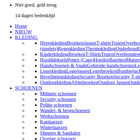
Niet goed, geld terug
14 dagen bedenktijd
Home
NIEUW
KLEDING
Herenkleding
Broeken
Jassen
T-shirts
Truien
Overhe
(singlets)
Regenkleding
Thermokleding
Onderhoud
Kinderkleding
Broeken
T-Shirts
Truien
Overhemden
Hoofddeksels
Petten (Caps)
Hoeden
Baretten
Mutse
Handschoenen & Sjaals
Gebreide handschoenen
Le
Legerkleding
Legerjassen
Legerbroeken
Bomberjac
Beveiligingskleding
Security Broeken
Security T-sh
Outdoorkleding
Afritsbroeken
Outdoor Jassen
Outd
SCHOENEN
Militaire schoenen
Security schoenen
Politie schoenen
Wandel- & bergschoenen
Werkschoenen
Kaplaarzen
Winterlaarzen
Slippers & Sandalen
Overige schoenen