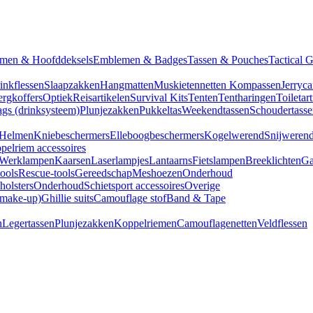
men & Hoofddeksels
Emblemen & Badges
Tassen & Pouches
Tactical 
inkflessen
Slaapzakken
Hangmatten
Muskietennetten
Kompassen
Jerryca
rgkoffers
Optiek
Reisartikelen
Survival Kits
Tenten
Tentharingen
Toiletar
gs (drinksysteem)
Plunjezakken
Pukkeltas
Weekendtassen
Schoudertasse
Helmen
Kniebeschermers
Elleboogbeschermers
Kogelwerend
Snijweren
pelriem accessoires
Werklampen
Kaarsen
Laserlampjes
Lantaarns
Fietslampen
Breeklichten
Ga
tools
Rescue-tools
Gereedschap
Meshoezen
Onderhoud
olsters
Onderhoud
Schietsport accessoires
Overige
(make-up)
Ghillie suits
Camouflage stof
Band & Tape
n
Legertassen
Plunjezakken
Koppelriemen
Camouflagenetten
Veldflessen