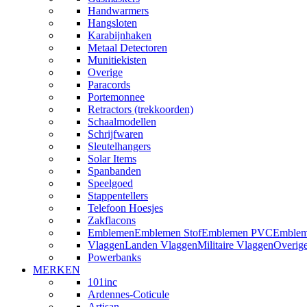
Handwarmers
Hangsloten
Karabijnhaken
Metaal Detectoren
Munitiekisten
Overige
Paracords
Portemonnee
Retractors (trekkoorden)
Schaalmodellen
Schrijfwaren
Sleutelhangers
Solar Items
Spanbanden
Speelgoed
Stappentellers
Telefoon Hoesjes
Zakflacons
Emblemen
Emblemen Stof
Emblemen PVC
Emblem
Vlaggen
Landen Vlaggen
Militaire Vlaggen
Overig
Powerbanks
MERKEN
101inc
Ardennes-Coticule
Artisan