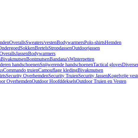
mden
Overalls
Sweaters/vesten
Bodywarmers
Polo-shirts
Hemden
Ondergoed
Sokken
Bretels
Stropdassen
Outdoorjassen
Overalls
Jassen
Bodywarmers
n
Bivakmutsen
Bontmutsen
Bandana's
Winterpetten
deren handschoenen
Snijwerende handschoenen
Tactical gloves
Diverse
ks
Commando truien
Camouflage kleding
Bivakmutsen
irts
Security Overhemden
Security Truien
Security Jassen
Kogelvrije vest
oor Overhemden
Outdoor Hoofddeksels
Outdoor Truien en Vesten