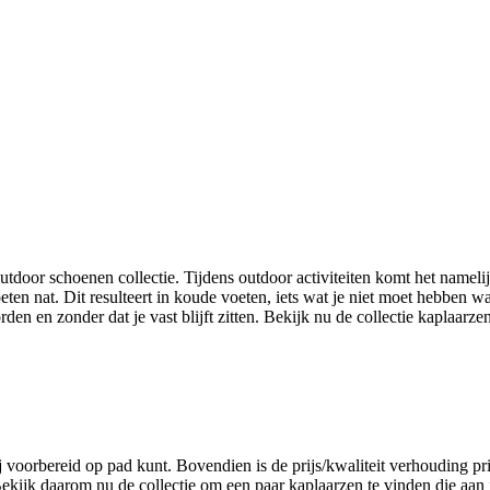
tdoor schoenen collectie. Tijdens outdoor activiteiten komt het namelij
eten nat. Dit resulteert in koude voeten, iets wat je niet moet hebben 
den en zonder dat je vast blijft zitten. Bekijk nu de collectie kaplaar
j voorbereid op pad kunt. Bovendien is de prijs/kwaliteit verhouding pr
 Bekijk daarom nu de collectie om een paar kaplaarzen te vinden die aa