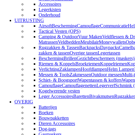
Accessoires
Legerkisten
Onderhoud
UITRUSTING
Airsoft
Bescherming
Camouflage
Communicatie
Hel
Tactical Vesten (OPS)
Camping & Outdoor
Vuur Maken
Veldflessen & Dr
Matrassen
Veldbedden
Meubilair
Moneywallets
Opbe
Rugzakken & Tassen
Backpacks
Daypacks
Camelba
zakken & tassen
Overige tassen
Legertassen
Bescherming
Brillen
Gezichtbeschermers (maskers)
Riemen & Koppels
Broekriemen
Koppelriemen
Kop
Verlichting
Zaklampen
Hoofdlampen
Helm Lampen
Messen & Tools
Zakmessen
Outdoor messen
Multi-
Schiet- & Boogsport
Wapentassen & koffers
Wapenh
Camouflage
Camouflagenetten
Legerverf
Schmink 
Kogelwerende vesten
Leger Accessoires
Baretten
Bivakmutsen
Rugzakke
OVERIG
Batterijen
Boeken
Bouwpakketten
Dieren Accessoires
Dog-tags
Gasmaskers