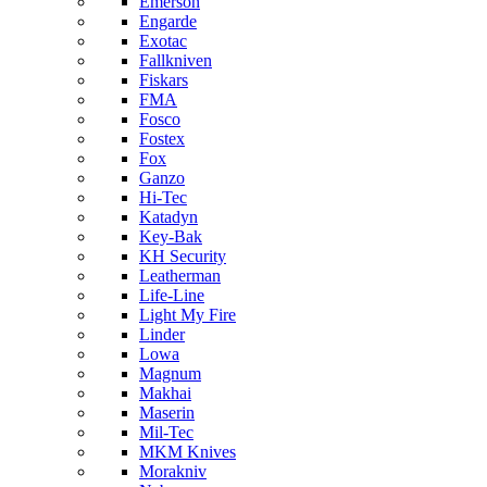
Emerson
Engarde
Exotac
Fallkniven
Fiskars
FMA
Fosco
Fostex
Fox
Ganzo
Hi-Tec
Katadyn
Key-Bak
KH Security
Leatherman
Life-Line
Light My Fire
Linder
Lowa
Magnum
Makhai
Maserin
Mil-Tec
MKM Knives
Morakniv