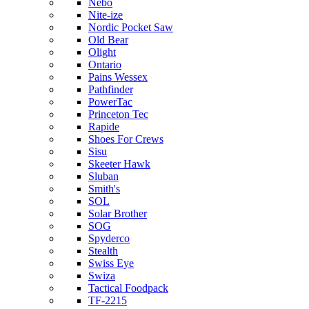
Nebo
Nite-ize
Nordic Pocket Saw
Old Bear
Olight
Ontario
Pains Wessex
Pathfinder
PowerTac
Princeton Tec
Rapide
Shoes For Crews
Sisu
Skeeter Hawk
Sluban
Smith's
SOL
Solar Brother
SOG
Spyderco
Stealth
Swiss Eye
Swiza
Tactical Foodpack
TF-2215