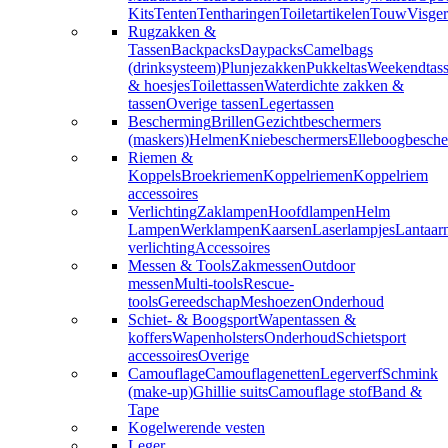
Kits
Tenten
Tentharingen
Toiletartikelen
Touw
Visger
Rugzakken &
Tassen
Backpacks
Daypacks
Camelbags
(drinksysteem)
Plunjezakken
Pukkeltas
Weekendtas
& hoesjes
Toilettassen
Waterdichte zakken &
tassen
Overige tassen
Legertassen
Bescherming
Brillen
Gezichtbeschermers
(maskers)
Helmen
Kniebeschermers
Elleboogbesche
Riemen &
Koppels
Broekriemen
Koppelriemen
Koppelriem
accessoires
Verlichting
Zaklampen
Hoofdlampen
Helm
Lampen
Werklampen
Kaarsen
Laserlampjes
Lantaar
verlichting
Accessoires
Messen & Tools
Zakmessen
Outdoor
messen
Multi-tools
Rescue-
tools
Gereedschap
Meshoezen
Onderhoud
Schiet- & Boogsport
Wapentassen &
koffers
Wapenholsters
Onderhoud
Schietsport
accessoires
Overige
Camouflage
Camouflagenetten
Legerverf
Schmink
(make-up)
Ghillie suits
Camouflage stof
Band &
Tape
Kogelwerende vesten
Leger