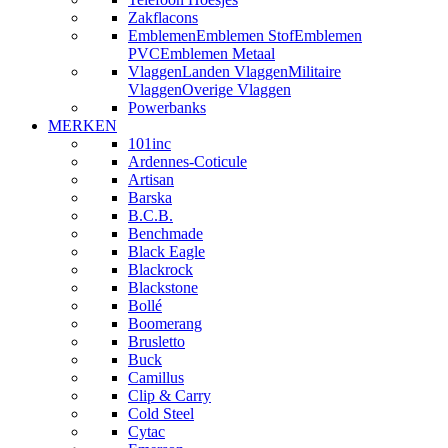
Zakflacons
Emblemen
Emblemen Stof
Emblemen
PVC
Emblemen Metaal
Vlaggen
Landen Vlaggen
Militaire
Vlaggen
Overige Vlaggen
Powerbanks
MERKEN
101inc
Ardennes-Coticule
Artisan
Barska
B.C.B.
Benchmade
Black Eagle
Blackrock
Blackstone
Bollé
Boomerang
Brusletto
Buck
Camillus
Clip & Carry
Cold Steel
Cytac