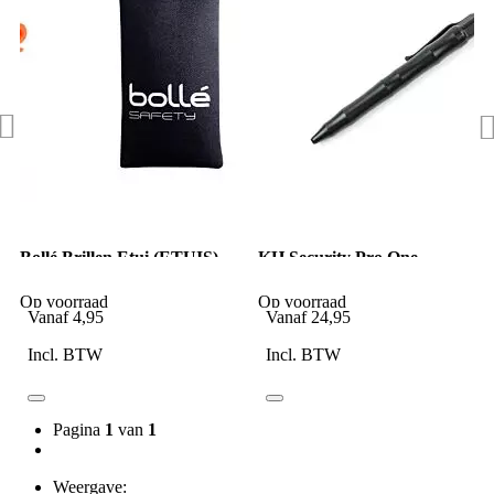
Bollé Brillen Etui (ETUIS)
KH Security Pro One
36 Zwart
Tactische Pen Zwart
Op voorraad
Op voorraad
Vanaf
4,95
Vanaf
24,95
Incl. BTW
Incl. BTW
Pagina
1
van
1
Weergave: