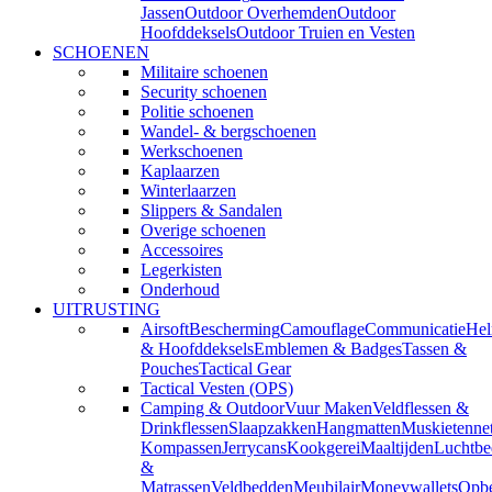
Jassen
Outdoor Overhemden
Outdoor
Hoofddeksels
Outdoor Truien en Vesten
SCHOENEN
Militaire schoenen
Security schoenen
Politie schoenen
Wandel- & bergschoenen
Werkschoenen
Kaplaarzen
Winterlaarzen
Slippers & Sandalen
Overige schoenen
Accessoires
Legerkisten
Onderhoud
UITRUSTING
Airsoft
Bescherming
Camouflage
Communicatie
He
& Hoofddeksels
Emblemen & Badges
Tassen &
Pouches
Tactical Gear
Tactical Vesten (OPS)
Camping & Outdoor
Vuur Maken
Veldflessen &
Drinkflessen
Slaapzakken
Hangmatten
Muskietenne
Kompassen
Jerrycans
Kookgerei
Maaltijden
Luchtbe
&
Matrassen
Veldbedden
Meubilair
Moneywallets
Opbe