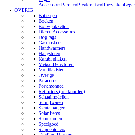
Accessoires
Baretten
Bivakmutsen
Rugzakken
Leger
OVERIG
Batterijen
Boeken
Bouwpakketten
Dieren Accessoires
Dog-tags
Gasmaskers
Handwarmers
Hangsloten
Karabijnhaken
Metaal Detectoren
Munitiekisten
Overige
Paracords
Portemonnee
Retractors (trekkoorden)
Schaalmodellen
Schrijfwaren
Sleutelhangers
Solar Items
Spanbanden
Speelgoed
Stappentellers
Telefoon Hoesjes