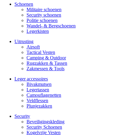
Schoenen
Militaire schoe­nen
Security schoenen
Politie schoenen
Wandel- & Berg­­schoenen
Legerkisten
Uitrusting
Airsoft
Tactical Ves­ten
Camping & Outdoor
Rugzakken & Tassen
Zakmessen & Tools
Leger accessoires
Bivakmutsen
Legertassen
Camouflage­­netten
Veldflessen
Plunjezakken
Security
Beveiligings­­kleding
Security Schoenen
Kogelvrije Vesten