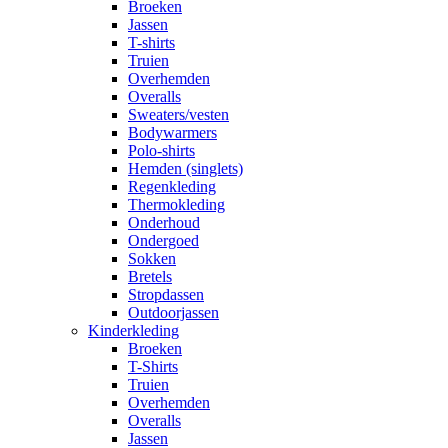
Broeken
Jassen
T-shirts
Truien
Overhemden
Overalls
Sweaters/vesten
Bodywarmers
Polo-shirts
Hemden (singlets)
Regenkleding
Thermokleding
Onderhoud
Ondergoed
Sokken
Bretels
Stropdassen
Outdoorjassen
Kinderkleding
Broeken
T-Shirts
Truien
Overhemden
Overalls
Jassen