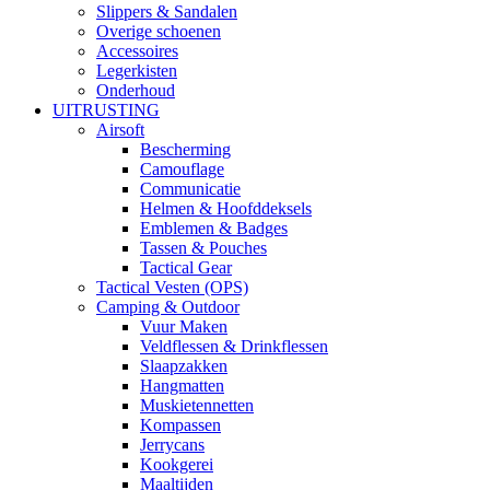
Slippers & Sandalen
Overige schoenen
Accessoires
Legerkisten
Onderhoud
UITRUSTING
Airsoft
Bescherming
Camouflage
Communicatie
Helmen & Hoofddeksels
Emblemen & Badges
Tassen & Pouches
Tactical Gear
Tactical Vesten (OPS)
Camping & Outdoor
Vuur Maken
Veldflessen & Drinkflessen
Slaapzakken
Hangmatten
Muskietennetten
Kompassen
Jerrycans
Kookgerei
Maaltijden