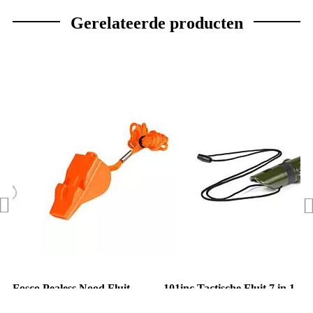
Gerelateerde producten
Fosco Pealess Nood Fluit
101inc Tactische Fluit 7 in 1
oranje
groen