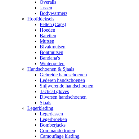
Overalls
Jassen
Bodywarmers
Hoofddeksels
Petten (Caps)
Hoeden
Baretten
Mutsen
Bivakmutsen
Bontmutsen
Bandana's
Winterpetten
Handschoenen & Sjaals
Gebreide handschoenen
Lederen handschoenen
Snijwerende handschoenen
Tactical gloves
Diversen handschoenen
Sjaals
Legerkleding
Legerjassen
Legerbroeken
Bomberjacks
Commando truien
Camouflage kleding