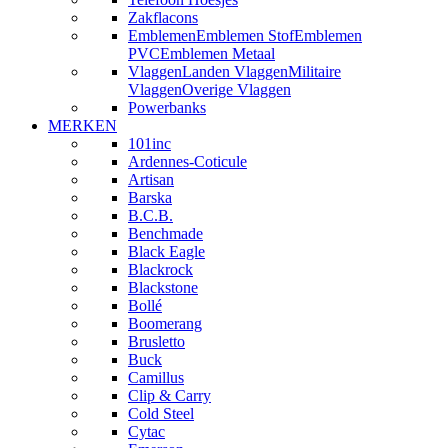
Zakflacons
Emblemen
Emblemen Stof
Emblemen
PVC
Emblemen Metaal
Vlaggen
Landen Vlaggen
Militaire
Vlaggen
Overige Vlaggen
Powerbanks
MERKEN
101inc
Ardennes-Coticule
Artisan
Barska
B.C.B.
Benchmade
Black Eagle
Blackrock
Blackstone
Bollé
Boomerang
Brusletto
Buck
Camillus
Clip & Carry
Cold Steel
Cytac