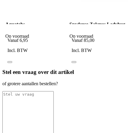
Aquatabs
Spyderco Zakmes Ladybug
Waterzuiveringstabletten
3 Lightweight Salt Yellow H-
1X50
1 SE
Op voorraad
Op voorraad
Vanaf
6,95
Vanaf
85,00
Incl. BTW
Incl. BTW
Stel een vraag over dit artikel
of grotere aantallen bestellen?