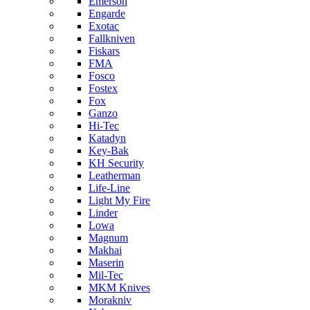
Emerson
Engarde
Exotac
Fallkniven
Fiskars
FMA
Fosco
Fostex
Fox
Ganzo
Hi-Tec
Katadyn
Key-Bak
KH Security
Leatherman
Life-Line
Light My Fire
Linder
Lowa
Magnum
Makhai
Maserin
Mil-Tec
MKM Knives
Morakniv