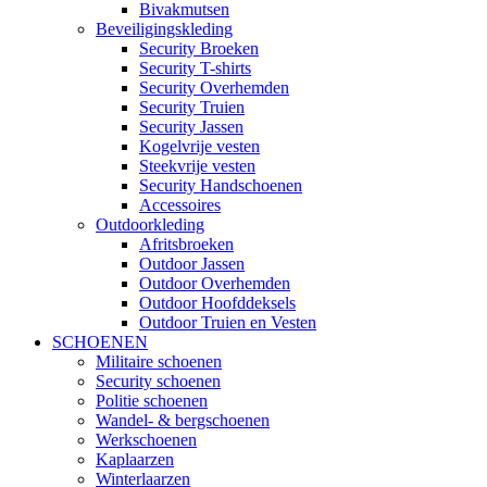
Bivakmutsen
Beveiligingskleding
Security Broeken
Security T-shirts
Security Overhemden
Security Truien
Security Jassen
Kogelvrije vesten
Steekvrije vesten
Security Handschoenen
Accessoires
Outdoorkleding
Afritsbroeken
Outdoor Jassen
Outdoor Overhemden
Outdoor Hoofddeksels
Outdoor Truien en Vesten
SCHOENEN
Militaire schoenen
Security schoenen
Politie schoenen
Wandel- & bergschoenen
Werkschoenen
Kaplaarzen
Winterlaarzen