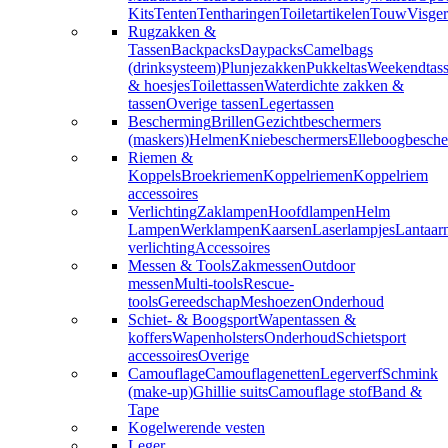
Kits
Tenten
Tentharingen
Toiletartikelen
Touw
Visger
Rugzakken &
Tassen
Backpacks
Daypacks
Camelbags
(drinksysteem)
Plunjezakken
Pukkeltas
Weekendtas
& hoesjes
Toilettassen
Waterdichte zakken &
tassen
Overige tassen
Legertassen
Bescherming
Brillen
Gezichtbeschermers
(maskers)
Helmen
Kniebeschermers
Elleboogbesche
Riemen &
Koppels
Broekriemen
Koppelriemen
Koppelriem
accessoires
Verlichting
Zaklampen
Hoofdlampen
Helm
Lampen
Werklampen
Kaarsen
Laserlampjes
Lantaar
verlichting
Accessoires
Messen & Tools
Zakmessen
Outdoor
messen
Multi-tools
Rescue-
tools
Gereedschap
Meshoezen
Onderhoud
Schiet- & Boogsport
Wapentassen &
koffers
Wapenholsters
Onderhoud
Schietsport
accessoires
Overige
Camouflage
Camouflagenetten
Legerverf
Schmink
(make-up)
Ghillie suits
Camouflage stof
Band &
Tape
Kogelwerende vesten
Leger