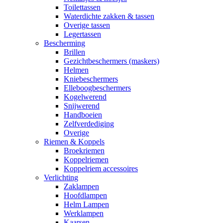
Toilettassen
Waterdichte zakken & tassen
Overige tassen
Legertassen
Bescherming
Brillen
Gezichtbeschermers (maskers)
Helmen
Kniebeschermers
Elleboogbeschermers
Kogelwerend
Snijwerend
Handboeien
Zelfverdediging
Overige
Riemen & Koppels
Broekriemen
Koppelriemen
Koppelriem accessoires
Verlichting
Zaklampen
Hoofdlampen
Helm Lampen
Werklampen
Kaarsen