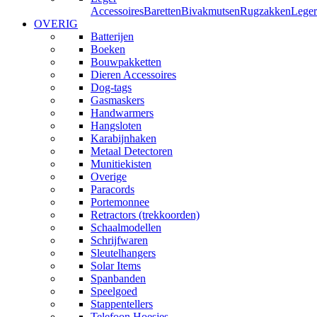
Accessoires
Baretten
Bivakmutsen
Rugzakken
Leger
OVERIG
Batterijen
Boeken
Bouwpakketten
Dieren Accessoires
Dog-tags
Gasmaskers
Handwarmers
Hangsloten
Karabijnhaken
Metaal Detectoren
Munitiekisten
Overige
Paracords
Portemonnee
Retractors (trekkoorden)
Schaalmodellen
Schrijfwaren
Sleutelhangers
Solar Items
Spanbanden
Speelgoed
Stappentellers
Telefoon Hoesjes