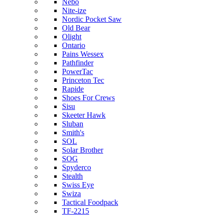
Nebo
Nite-ize
Nordic Pocket Saw
Old Bear
Olight
Ontario
Pains Wessex
Pathfinder
PowerTac
Princeton Tec
Rapide
Shoes For Crews
Sisu
Skeeter Hawk
Sluban
Smith's
SOL
Solar Brother
SOG
Spyderco
Stealth
Swiss Eye
Swiza
Tactical Foodpack
TF-2215