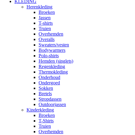
KLEDING
Herenkleding
Broeken
Jassen
T-shirts
Truien
Overhemden
Overalls
Sweaters/vesten
Bodywarmers
Polo-shirts
Hemden (singlets)
Regenkleding
Thermokleding
Onderhoud
Ondergoed
Sokken
Bretels
Stropdassen
Outdoorjassen
Kinderkleding
Broeken
T-Shirts
Truien
Overhemden