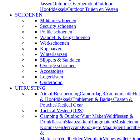
Jassen
Outdoor Overhemden
Outdoor
Hoofddeksels
Outdoor Truien en Vesten
SCHOENEN
Militaire schoenen
Security schoenen
Politie schoenen
Wandel- & bergschoenen
Werkschoenen
Kaplaarzen
Winterlaarzen
Slippers & Sandalen
Overige schoenen
Accessoires
Legerkisten
Onderhoud
UITRUSTING
Airsoft
Bescherming
Camouflage
Communicatie
He
& Hoofddeksels
Emblemen & Badges
Tassen &
Pouches
Tactical Gear
Tactical Vesten (OPS)
Camping & Outdoor
Vuur Maken
Veldflessen &
Drinkflessen
Slaapzakken
Hangmatten
Muskietenne
Kompassen
Jerrycans
Kookgerei
Maaltijden
Luchtbe
&
Matrassen
Veldbedden
Meubilair
Moneywallets
Opbe