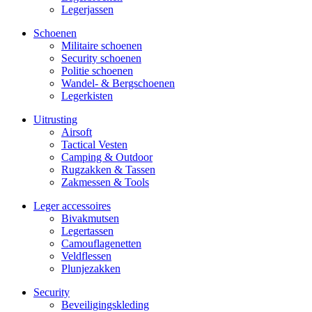
Legerjassen
Schoenen
Militaire schoe­nen
Security schoenen
Politie schoenen
Wandel- & Berg­­schoenen
Legerkisten
Uitrusting
Airsoft
Tactical Ves­ten
Camping & Outdoor
Rugzakken & Tassen
Zakmessen & Tools
Leger accessoires
Bivakmutsen
Legertassen
Camouflage­­netten
Veldflessen
Plunjezakken
Security
Beveiligings­­kleding