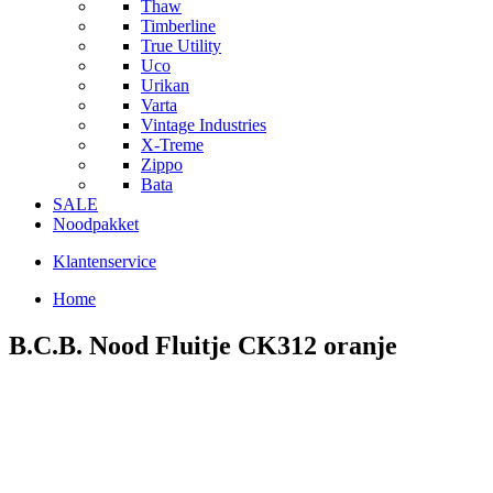
Thaw
Timberline
True Utility
Uco
Urikan
Varta
Vintage Industries
X-Treme
Zippo
Bata
SALE
Noodpakket
Klantenservice
Home
B.C.B. Nood Fluitje CK312 oranje