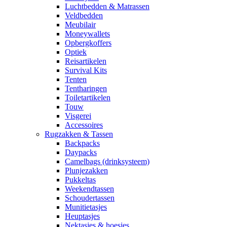
Luchtbedden & Matrassen
Veldbedden
Meubilair
Moneywallets
Opbergkoffers
Optiek
Reisartikelen
Survival Kits
Tenten
Tentharingen
Toiletartikelen
Touw
Visgerei
Accessoires
Rugzakken & Tassen
Backpacks
Daypacks
Camelbags (drinksysteem)
Plunjezakken
Pukkeltas
Weekendtassen
Schoudertassen
Munitietasjes
Heuptasjes
Nektasjes & hoesjes