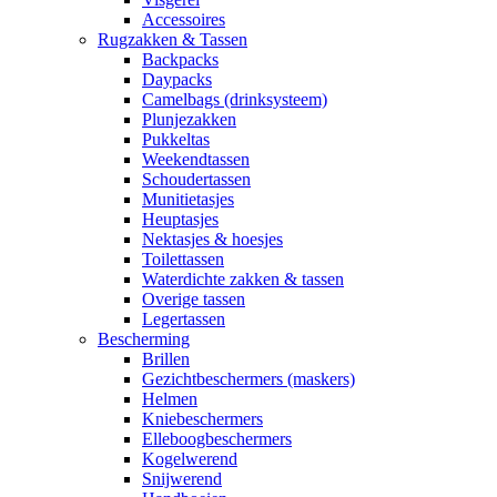
Accessoires
Rugzakken & Tassen
Backpacks
Daypacks
Camelbags (drinksysteem)
Plunjezakken
Pukkeltas
Weekendtassen
Schoudertassen
Munitietasjes
Heuptasjes
Nektasjes & hoesjes
Toilettassen
Waterdichte zakken & tassen
Overige tassen
Legertassen
Bescherming
Brillen
Gezichtbeschermers (maskers)
Helmen
Kniebeschermers
Elleboogbeschermers
Kogelwerend
Snijwerend