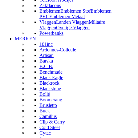
Zakflacons
Emblemen
Emblemen Stof
Emblemen
PVC
Emblemen Metaal
Vlaggen
Landen Vlaggen
Militaire
Vlaggen
Overige Vlaggen
Powerbanks
MERKEN
101inc
Ardennes-Coticule
Artisan
Barska
B.C.B.
Benchmade
Black Eagle
Blackrock
Blackstone
Bollé
Boomerang
Brusletto
Buck
Camillus
Clip & Carry
Cold Steel
Cytac