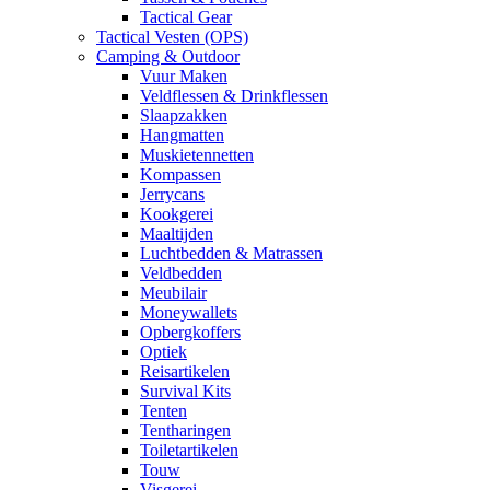
Tactical Gear
Tactical Vesten (OPS)
Camping & Outdoor
Vuur Maken
Veldflessen & Drinkflessen
Slaapzakken
Hangmatten
Muskietennetten
Kompassen
Jerrycans
Kookgerei
Maaltijden
Luchtbedden & Matrassen
Veldbedden
Meubilair
Moneywallets
Opbergkoffers
Optiek
Reisartikelen
Survival Kits
Tenten
Tentharingen
Toiletartikelen
Touw
Visgerei