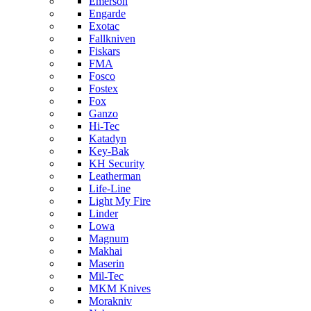
Emerson
Engarde
Exotac
Fallkniven
Fiskars
FMA
Fosco
Fostex
Fox
Ganzo
Hi-Tec
Katadyn
Key-Bak
KH Security
Leatherman
Life-Line
Light My Fire
Linder
Lowa
Magnum
Makhai
Maserin
Mil-Tec
MKM Knives
Morakniv