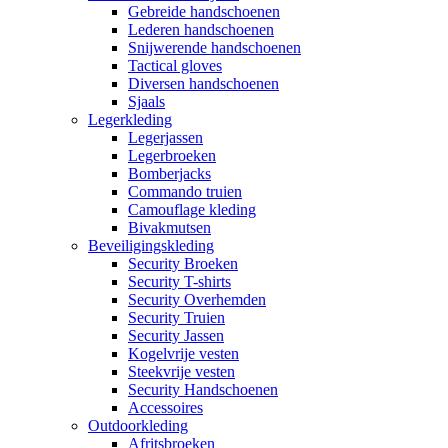
Gebreide handschoenen
Lederen handschoenen
Snijwerende handschoenen
Tactical gloves
Diversen handschoenen
Sjaals
Legerkleding
Legerjassen
Legerbroeken
Bomberjacks
Commando truien
Camouflage kleding
Bivakmutsen
Beveiligingskleding
Security Broeken
Security T-shirts
Security Overhemden
Security Truien
Security Jassen
Kogelvrije vesten
Steekvrije vesten
Security Handschoenen
Accessoires
Outdoorkleding
Afritsbroeken