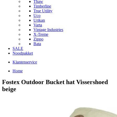
Thaw
Timberline
True Utility
Uco
Urikan
Varta
Vintage Industries
X-Treme
Zippo
Bata
SALE
Noodpakket
Klantenservice
Home
Fostex Outdoor Bucket hat Vissershoed
beige