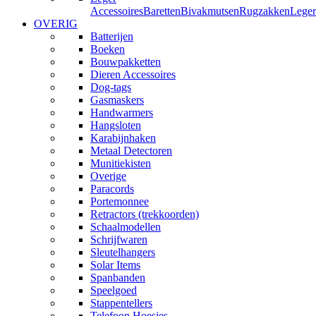
Accessoires
Baretten
Bivakmutsen
Rugzakken
Leger
OVERIG
Batterijen
Boeken
Bouwpakketten
Dieren Accessoires
Dog-tags
Gasmaskers
Handwarmers
Hangsloten
Karabijnhaken
Metaal Detectoren
Munitiekisten
Overige
Paracords
Portemonnee
Retractors (trekkoorden)
Schaalmodellen
Schrijfwaren
Sleutelhangers
Solar Items
Spanbanden
Speelgoed
Stappentellers
Telefoon Hoesjes