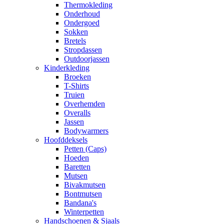
Thermokleding
Onderhoud
Ondergoed
Sokken
Bretels
Stropdassen
Outdoorjassen
Kinderkleding
Broeken
T-Shirts
Truien
Overhemden
Overalls
Jassen
Bodywarmers
Hoofddeksels
Petten (Caps)
Hoeden
Baretten
Mutsen
Bivakmutsen
Bontmutsen
Bandana's
Winterpetten
Handschoenen & Sjaals