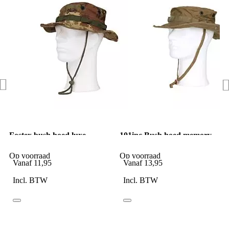
Fostex bush hoed luxe
101inc Bush hoed memory
Ripstop Italiaanse Camo
wire Wolf Brown
Op voorraad
Op voorraad
Vanaf
11,95
Vanaf
13,95
Incl. BTW
Incl. BTW