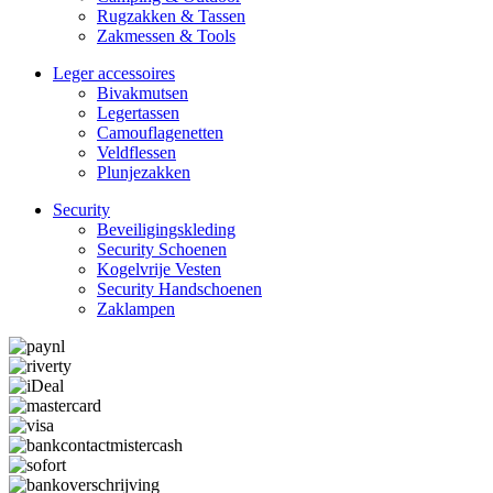
Rugzakken & Tassen
Zakmessen & Tools
Leger accessoires
Bivakmutsen
Legertassen
Camouflage­­netten
Veldflessen
Plunjezakken
Security
Beveiligings­­kleding
Security Schoenen
Kogelvrije Vesten
Security Hand­­schoenen
Zaklampen