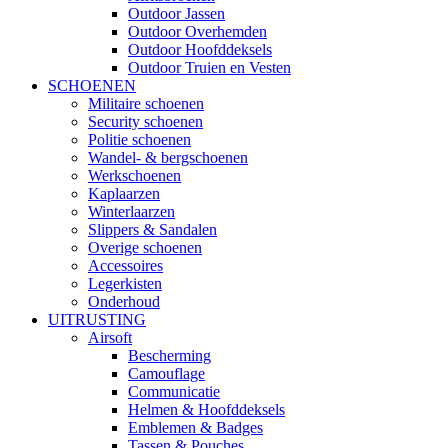
Outdoor Jassen
Outdoor Overhemden
Outdoor Hoofddeksels
Outdoor Truien en Vesten
SCHOENEN
Militaire schoenen
Security schoenen
Politie schoenen
Wandel- & bergschoenen
Werkschoenen
Kaplaarzen
Winterlaarzen
Slippers & Sandalen
Overige schoenen
Accessoires
Legerkisten
Onderhoud
UITRUSTING
Airsoft
Bescherming
Camouflage
Communicatie
Helmen & Hoofddeksels
Emblemen & Badges
Tassen & Pouches