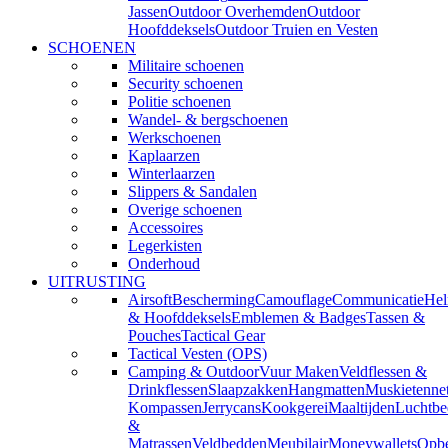
Jassen
Outdoor Overhemden
Outdoor
Hoofddeksels
Outdoor Truien en Vesten
SCHOENEN
Militaire schoenen
Security schoenen
Politie schoenen
Wandel- & bergschoenen
Werkschoenen
Kaplaarzen
Winterlaarzen
Slippers & Sandalen
Overige schoenen
Accessoires
Legerkisten
Onderhoud
UITRUSTING
Airsoft
Bescherming
Camouflage
Communicatie
He
& Hoofddeksels
Emblemen & Badges
Tassen &
Pouches
Tactical Gear
Tactical Vesten (OPS)
Camping & Outdoor
Vuur Maken
Veldflessen &
Drinkflessen
Slaapzakken
Hangmatten
Muskietenne
Kompassen
Jerrycans
Kookgerei
Maaltijden
Luchtbe
&
Matrassen
Veldbedden
Meubilair
Moneywallets
Opbe