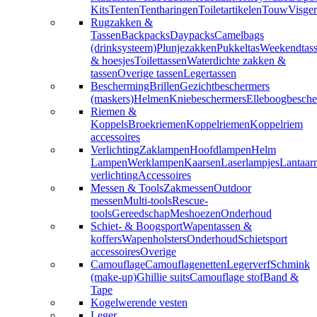
Kits
Tenten
Tentharingen
Toiletartikelen
Touw
Visger
Rugzakken &
Tassen
Backpacks
Daypacks
Camelbags
(drinksysteem)
Plunjezakken
Pukkeltas
Weekendtas
& hoesjes
Toilettassen
Waterdichte zakken &
tassen
Overige tassen
Legertassen
Bescherming
Brillen
Gezichtbeschermers
(maskers)
Helmen
Kniebeschermers
Elleboogbesche
Riemen &
Koppels
Broekriemen
Koppelriemen
Koppelriem
accessoires
Verlichting
Zaklampen
Hoofdlampen
Helm
Lampen
Werklampen
Kaarsen
Laserlampjes
Lantaar
verlichting
Accessoires
Messen & Tools
Zakmessen
Outdoor
messen
Multi-tools
Rescue-
tools
Gereedschap
Meshoezen
Onderhoud
Schiet- & Boogsport
Wapentassen &
koffers
Wapenholsters
Onderhoud
Schietsport
accessoires
Overige
Camouflage
Camouflagenetten
Legerverf
Schmink
(make-up)
Ghillie suits
Camouflage stof
Band &
Tape
Kogelwerende vesten
Leger