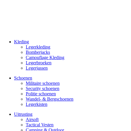
Kleding
Legerkleding
Bomberjacks
Camouflage Kleding
Legerbroeken
Legerjassen
Schoenen
Militaire schoe­nen
Security schoenen
Politie schoenen
Wandel- & Berg­­schoenen
Legerkisten
Uitrusting
Airsoft
Tactical Ves­ten
Camping & Outdoor