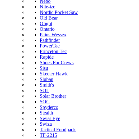
Nebo
Nite-ize
Nordic Pocket Saw
Old Bear
Olight
Ontario
Pains Wessex
Pathfinder
PowerTac
Princeton Tec
Rapide
Shoes For Crews
Sisu
Skeeter Hawk
Sluban
Smith's
SOL
Solar Brother
SOG
Spyderco
Stealth
Swiss Eye
Swiza
Tactical Foodpack
TF-2215