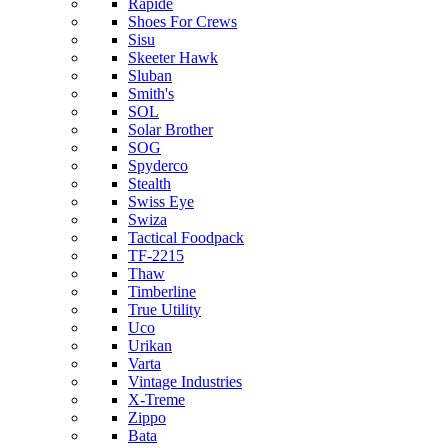
Rapide
Shoes For Crews
Sisu
Skeeter Hawk
Sluban
Smith's
SOL
Solar Brother
SOG
Spyderco
Stealth
Swiss Eye
Swiza
Tactical Foodpack
TF-2215
Thaw
Timberline
True Utility
Uco
Urikan
Varta
Vintage Industries
X-Treme
Zippo
Bata