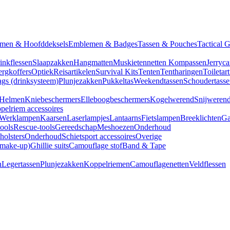
men & Hoofddeksels
Emblemen & Badges
Tassen & Pouches
Tactical 
inkflessen
Slaapzakken
Hangmatten
Muskietennetten
Kompassen
Jerryca
rgkoffers
Optiek
Reisartikelen
Survival Kits
Tenten
Tentharingen
Toiletar
gs (drinksysteem)
Plunjezakken
Pukkeltas
Weekendtassen
Schoudertasse
Helmen
Kniebeschermers
Elleboogbeschermers
Kogelwerend
Snijweren
pelriem accessoires
Werklampen
Kaarsen
Laserlampjes
Lantaarns
Fietslampen
Breeklichten
Ga
tools
Rescue-tools
Gereedschap
Meshoezen
Onderhoud
olsters
Onderhoud
Schietsport accessoires
Overige
(make-up)
Ghillie suits
Camouflage stof
Band & Tape
n
Legertassen
Plunjezakken
Koppelriemen
Camouflagenetten
Veldflessen