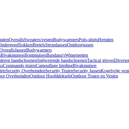
mden
Overalls
Sweaters/vesten
Bodywarmers
Polo-shirts
Hemden
Ondergoed
Sokken
Bretels
Stropdassen
Outdoorjassen
Overalls
Jassen
Bodywarmers
n
Bivakmutsen
Bontmutsen
Bandana's
Winterpetten
deren handschoenen
Snijwerende handschoenen
Tactical gloves
Diverse
ks
Commando truien
Camouflage kleding
Bivakmutsen
irts
Security Overhemden
Security Truien
Security Jassen
Kogelvrije vest
oor Overhemden
Outdoor Hoofddeksels
Outdoor Truien en Vesten