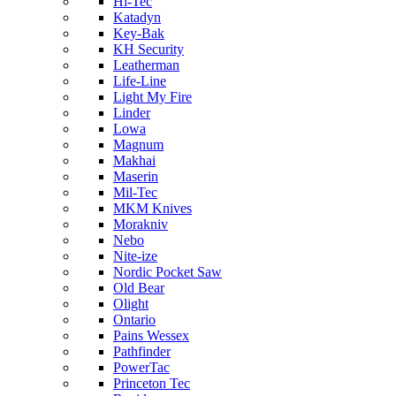
Hi-Tec
Katadyn
Key-Bak
KH Security
Leatherman
Life-Line
Light My Fire
Linder
Lowa
Magnum
Makhai
Maserin
Mil-Tec
MKM Knives
Morakniv
Nebo
Nite-ize
Nordic Pocket Saw
Old Bear
Olight
Ontario
Pains Wessex
Pathfinder
PowerTac
Princeton Tec