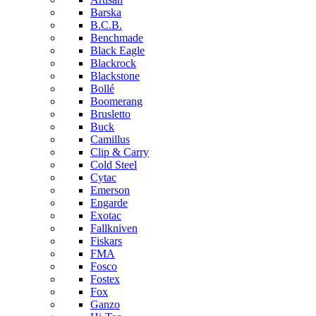
Barska
B.C.B.
Benchmade
Black Eagle
Blackrock
Blackstone
Bollé
Boomerang
Brusletto
Buck
Camillus
Clip & Carry
Cold Steel
Cytac
Emerson
Engarde
Exotac
Fallkniven
Fiskars
FMA
Fosco
Fostex
Fox
Ganzo