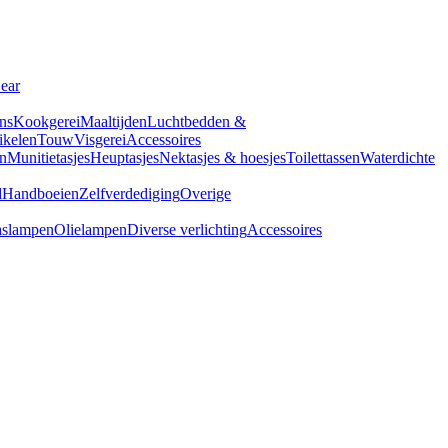
Gear
ns
Kookgerei
Maaltijden
Luchtbedden &
tikelen
Touw
Visgerei
Accessoires
n
Munitietasjes
Heuptasjes
Nektasjes & hoesjes
Toilettassen
Waterdichte
d
Handboeien
Zelfverdediging
Overige
slampen
Olielampen
Diverse verlichting
Accessoires