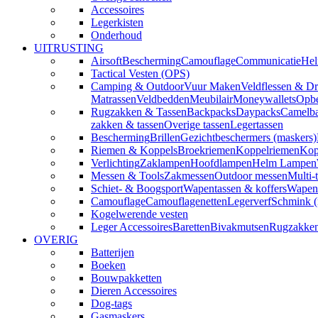
Accessoires
Legerkisten
Onderhoud
UITRUSTING
Airsoft
Bescherming
Camouflage
Communicatie
Hel
Tactical Vesten (OPS)
Camping & Outdoor
Vuur Maken
Veldflessen & Dr
Matrassen
Veldbedden
Meubilair
Moneywallets
Opbe
Rugzakken & Tassen
Backpacks
Daypacks
Camelba
zakken & tassen
Overige tassen
Legertassen
Bescherming
Brillen
Gezichtbeschermers (maskers)
Riemen & Koppels
Broekriemen
Koppelriemen
Kop
Verlichting
Zaklampen
Hoofdlampen
Helm Lampen
Messen & Tools
Zakmessen
Outdoor messen
Multi-
Schiet- & Boogsport
Wapentassen & koffers
Wapenh
Camouflage
Camouflagenetten
Legerverf
Schmink 
Kogelwerende vesten
Leger Accessoires
Baretten
Bivakmutsen
Rugzakke
OVERIG
Batterijen
Boeken
Bouwpakketten
Dieren Accessoires
Dog-tags
Gasmaskers