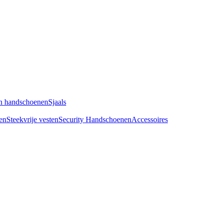
n handschoenen
Sjaals
en
Steekvrije vesten
Security Handschoenen
Accessoires