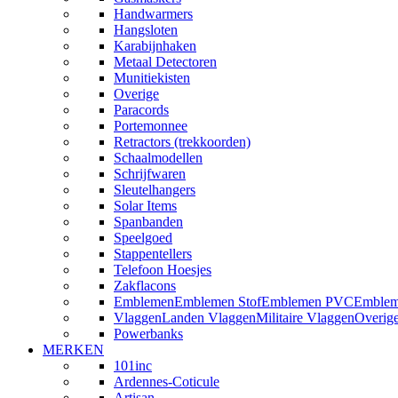
Handwarmers
Hangsloten
Karabijnhaken
Metaal Detectoren
Munitiekisten
Overige
Paracords
Portemonnee
Retractors (trekkoorden)
Schaalmodellen
Schrijfwaren
Sleutelhangers
Solar Items
Spanbanden
Speelgoed
Stappentellers
Telefoon Hoesjes
Zakflacons
Emblemen
Emblemen Stof
Emblemen PVC
Emblem
Vlaggen
Landen Vlaggen
Militaire Vlaggen
Overig
Powerbanks
MERKEN
101inc
Ardennes-Coticule
Artisan