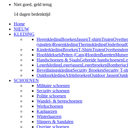
Niet goed, geld terug
14 dagen bedenktijd
Home
NIEUW
KLEDING
Herenkleding
Broeken
Jassen
T-shirts
Truien
Overhe
(singlets)
Regenkleding
Thermokleding
Onderhoud
Kinderkleding
Broeken
T-Shirts
Truien
Overhemden
Hoofddeksels
Petten (Caps)
Hoeden
Baretten
Mutse
Handschoenen & Sjaals
Gebreide handschoenen
Le
Legerkleding
Legerjassen
Legerbroeken
Bomberjac
Beveiligingskleding
Security Broeken
Security T-sh
Outdoorkleding
Afritsbroeken
Outdoor Jassen
Outd
SCHOENEN
Militaire schoenen
Security schoenen
Politie schoenen
Wandel- & bergschoenen
Werkschoenen
Kaplaarzen
Winterlaarzen
Slippers & Sandalen
Overige schoenen