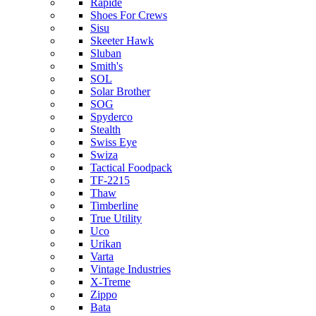
Rapide
Shoes For Crews
Sisu
Skeeter Hawk
Sluban
Smith's
SOL
Solar Brother
SOG
Spyderco
Stealth
Swiss Eye
Swiza
Tactical Foodpack
TF-2215
Thaw
Timberline
True Utility
Uco
Urikan
Varta
Vintage Industries
X-Treme
Zippo
Bata