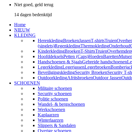
Niet goed, geld terug
14 dagen bedenktijd
Home
NIEUW
KLEDING
Herenkleding
Broeken
Jassen
T-shirts
Truien
Overhe
(singlets)
Regenkleding
Thermokleding
Onderhoud
Kinderkleding
Broeken
T-Shirts
Truien
Overhemden
Hoofddeksels
Petten (Caps)
Hoeden
Baretten
Mutse
Handschoenen & Sjaals
Gebreide handschoenen
Le
Legerkleding
Legerjassen
Legerbroeken
Bomberjac
Beveiligingskleding
Security Broeken
Security T-sh
Outdoorkleding
Afritsbroeken
Outdoor Jassen
Outd
SCHOENEN
Militaire schoenen
Security schoenen
Politie schoenen
Wandel- & bergschoenen
Werkschoenen
Kaplaarzen
Winterlaarzen
Slippers & Sandalen
Overige schoenen