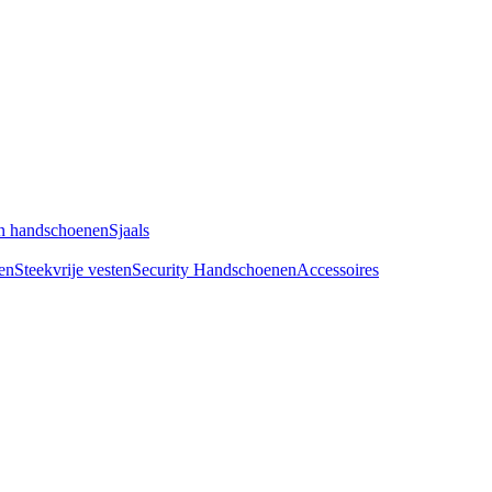
n handschoenen
Sjaals
en
Steekvrije vesten
Security Handschoenen
Accessoires