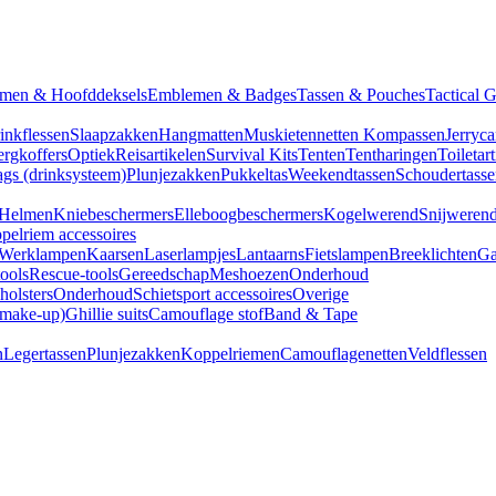
men & Hoofddeksels
Emblemen & Badges
Tassen & Pouches
Tactical 
inkflessen
Slaapzakken
Hangmatten
Muskietennetten
Kompassen
Jerryca
rgkoffers
Optiek
Reisartikelen
Survival Kits
Tenten
Tentharingen
Toiletar
gs (drinksysteem)
Plunjezakken
Pukkeltas
Weekendtassen
Schoudertasse
Helmen
Kniebeschermers
Elleboogbeschermers
Kogelwerend
Snijweren
pelriem accessoires
Werklampen
Kaarsen
Laserlampjes
Lantaarns
Fietslampen
Breeklichten
Ga
tools
Rescue-tools
Gereedschap
Meshoezen
Onderhoud
olsters
Onderhoud
Schietsport accessoires
Overige
(make-up)
Ghillie suits
Camouflage stof
Band & Tape
n
Legertassen
Plunjezakken
Koppelriemen
Camouflagenetten
Veldflessen