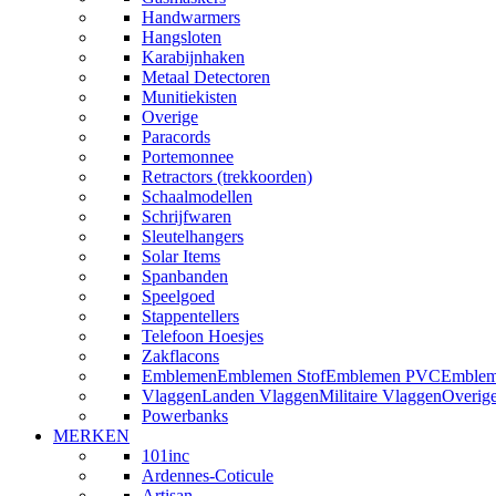
Handwarmers
Hangsloten
Karabijnhaken
Metaal Detectoren
Munitiekisten
Overige
Paracords
Portemonnee
Retractors (trekkoorden)
Schaalmodellen
Schrijfwaren
Sleutelhangers
Solar Items
Spanbanden
Speelgoed
Stappentellers
Telefoon Hoesjes
Zakflacons
Emblemen
Emblemen Stof
Emblemen PVC
Emblem
Vlaggen
Landen Vlaggen
Militaire Vlaggen
Overig
Powerbanks
MERKEN
101inc
Ardennes-Coticule
Artisan