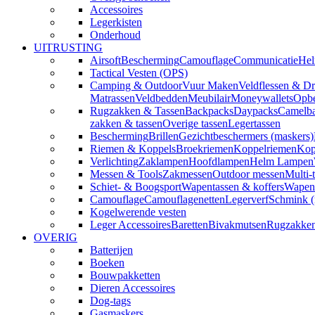
Accessoires
Legerkisten
Onderhoud
UITRUSTING
Airsoft
Bescherming
Camouflage
Communicatie
Hel
Tactical Vesten (OPS)
Camping & Outdoor
Vuur Maken
Veldflessen & Dr
Matrassen
Veldbedden
Meubilair
Moneywallets
Opbe
Rugzakken & Tassen
Backpacks
Daypacks
Camelba
zakken & tassen
Overige tassen
Legertassen
Bescherming
Brillen
Gezichtbeschermers (maskers)
Riemen & Koppels
Broekriemen
Koppelriemen
Kop
Verlichting
Zaklampen
Hoofdlampen
Helm Lampen
Messen & Tools
Zakmessen
Outdoor messen
Multi-
Schiet- & Boogsport
Wapentassen & koffers
Wapenh
Camouflage
Camouflagenetten
Legerverf
Schmink 
Kogelwerende vesten
Leger Accessoires
Baretten
Bivakmutsen
Rugzakke
OVERIG
Batterijen
Boeken
Bouwpakketten
Dieren Accessoires
Dog-tags
Gasmaskers