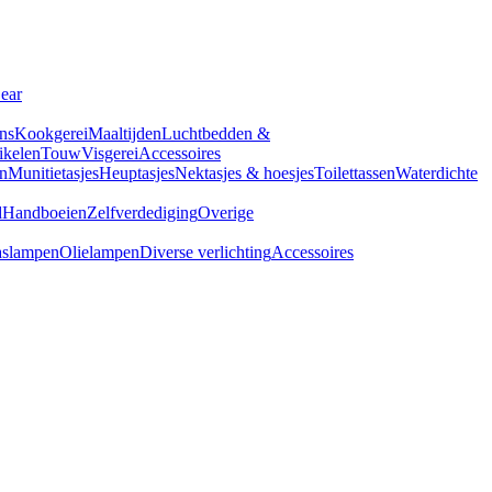
Gear
ns
Kookgerei
Maaltijden
Luchtbedden &
tikelen
Touw
Visgerei
Accessoires
n
Munitietasjes
Heuptasjes
Nektasjes & hoesjes
Toilettassen
Waterdichte
d
Handboeien
Zelfverdediging
Overige
slampen
Olielampen
Diverse verlichting
Accessoires