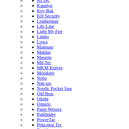
Hi-Tec
Katadyn
Key-Bak
KH Security
Leatherman
Life-Line
Light My Fire
Linder
Lowa
Magnum
Makhai
Maserin
Mil-Tec
MKM Knives
Morakniv
Nebo
Nite-ize
Nordic Pocket Saw
Old Bear
Olight
Ontario
Pains Wessex
Pathfinder
PowerTac
Princeton Tec