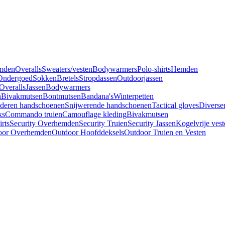
mden
Overalls
Sweaters/vesten
Bodywarmers
Polo-shirts
Hemden
Ondergoed
Sokken
Bretels
Stropdassen
Outdoorjassen
Overalls
Jassen
Bodywarmers
n
Bivakmutsen
Bontmutsen
Bandana's
Winterpetten
deren handschoenen
Snijwerende handschoenen
Tactical gloves
Diverse
ks
Commando truien
Camouflage kleding
Bivakmutsen
irts
Security Overhemden
Security Truien
Security Jassen
Kogelvrije vest
oor Overhemden
Outdoor Hoofddeksels
Outdoor Truien en Vesten