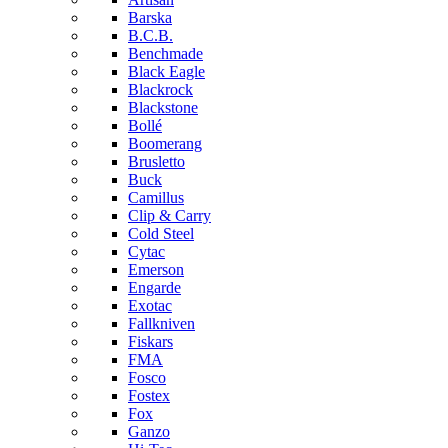
Barska
B.C.B.
Benchmade
Black Eagle
Blackrock
Blackstone
Bollé
Boomerang
Brusletto
Buck
Camillus
Clip & Carry
Cold Steel
Cytac
Emerson
Engarde
Exotac
Fallkniven
Fiskars
FMA
Fosco
Fostex
Fox
Ganzo