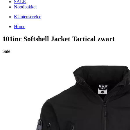
SALE
Noodpakket
Klantenservice
Home
101inc Softshell Jacket Tactical zwart
Sale