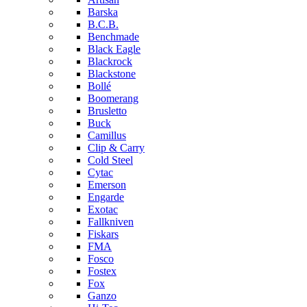
Barska
B.C.B.
Benchmade
Black Eagle
Blackrock
Blackstone
Bollé
Boomerang
Brusletto
Buck
Camillus
Clip & Carry
Cold Steel
Cytac
Emerson
Engarde
Exotac
Fallkniven
Fiskars
FMA
Fosco
Fostex
Fox
Ganzo