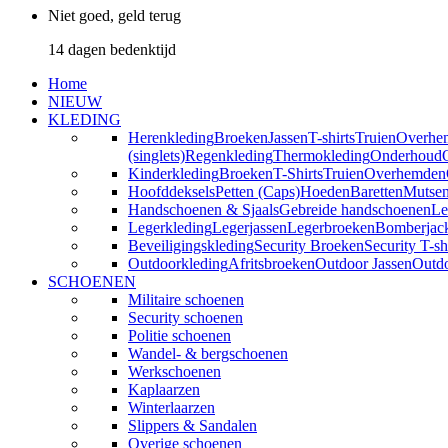
Niet goed, geld terug
14 dagen bedenktijd
Home
NIEUW
KLEDING
Herenkleding
Broeken
Jassen
T-shirts
Truien
Overhe
(singlets)
Regenkleding
Thermokleding
Onderhoud
Kinderkleding
Broeken
T-Shirts
Truien
Overhemden
Hoofddeksels
Petten (Caps)
Hoeden
Baretten
Mutse
Handschoenen & Sjaals
Gebreide handschoenen
Le
Legerkleding
Legerjassen
Legerbroeken
Bomberjac
Beveiligingskleding
Security Broeken
Security T-sh
Outdoorkleding
Afritsbroeken
Outdoor Jassen
Outd
SCHOENEN
Militaire schoenen
Security schoenen
Politie schoenen
Wandel- & bergschoenen
Werkschoenen
Kaplaarzen
Winterlaarzen
Slippers & Sandalen
Overige schoenen