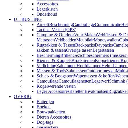
Accessoires
Legerkisten
Onderhoud
UITRUSTING
Airsoft
Bescherming
Camouflage
Communicatie
Hel
Tactical Vesten (OPS)
Camping & Outdoor
Vuur Maken
Veldflessen & Dr
Matrassen
Veldbedden
Meubilair
Moneywallets
Opbe
Rugzakken & Tassen
Backpacks
Daypacks
Camelba
zakken & tassen
Overige tassen
Legertassen
Bescherming
Brillen
Gezichtbeschermers (maskers)
Riemen & Koppels
Broekriemen
Koppelriemen
Kop
Verlichting
Zaklampen
Hoofdlampen
Helm Lampen
Messen & Tools
Zakmessen
Outdoor messen
Multi-
Schiet- & Boogsport
Wapentassen & koffers
Wapenh
Camouflage
Camouflagenetten
Legerverf
Schmink 
Kogelwerende vesten
Leger Accessoires
Baretten
Bivakmutsen
Rugzakke
OVERIG
Batterijen
Boeken
Bouwpakketten
Dieren Accessoires
Dog-tags
Gasmaskers