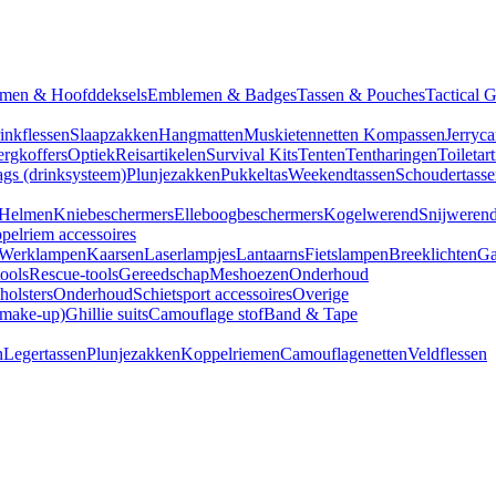
men & Hoofddeksels
Emblemen & Badges
Tassen & Pouches
Tactical 
inkflessen
Slaapzakken
Hangmatten
Muskietennetten
Kompassen
Jerryca
rgkoffers
Optiek
Reisartikelen
Survival Kits
Tenten
Tentharingen
Toiletar
gs (drinksysteem)
Plunjezakken
Pukkeltas
Weekendtassen
Schoudertasse
Helmen
Kniebeschermers
Elleboogbeschermers
Kogelwerend
Snijweren
pelriem accessoires
Werklampen
Kaarsen
Laserlampjes
Lantaarns
Fietslampen
Breeklichten
Ga
tools
Rescue-tools
Gereedschap
Meshoezen
Onderhoud
olsters
Onderhoud
Schietsport accessoires
Overige
(make-up)
Ghillie suits
Camouflage stof
Band & Tape
n
Legertassen
Plunjezakken
Koppelriemen
Camouflagenetten
Veldflessen