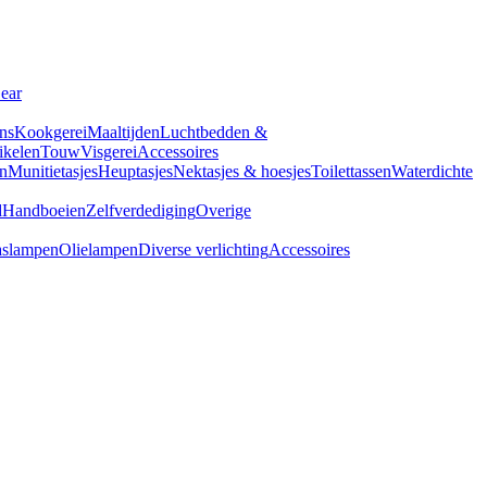
Gear
ns
Kookgerei
Maaltijden
Luchtbedden &
tikelen
Touw
Visgerei
Accessoires
n
Munitietasjes
Heuptasjes
Nektasjes & hoesjes
Toilettassen
Waterdichte
d
Handboeien
Zelfverdediging
Overige
slampen
Olielampen
Diverse verlichting
Accessoires