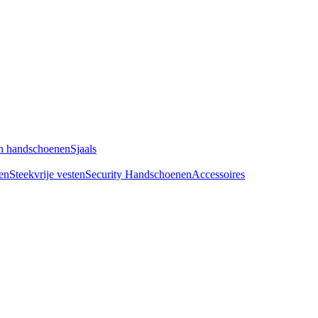
n handschoenen
Sjaals
en
Steekvrije vesten
Security Handschoenen
Accessoires