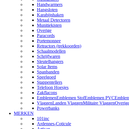
Handwarmers
Hangsloten
Karabijnhaken
Metaal Detectoren
Munitiekisten
Overige
Paracords
Portemonnee
Retractors (trekkoorden)
Schaalmodellen
Schrijfwaren
Sleutelhangers
Solar Items
Spanbanden
Speelgoed
Stappentellers
Telefoon Hoesjes
Zakflacons
Emblemen
Emblemen Stof
Emblemen PVC
Emblem
Vlaggen
Landen Vlaggen
Militaire Vlaggen
Overig
Powerbanks
MERKEN
101inc
Ardennes-Coticule
Artisan