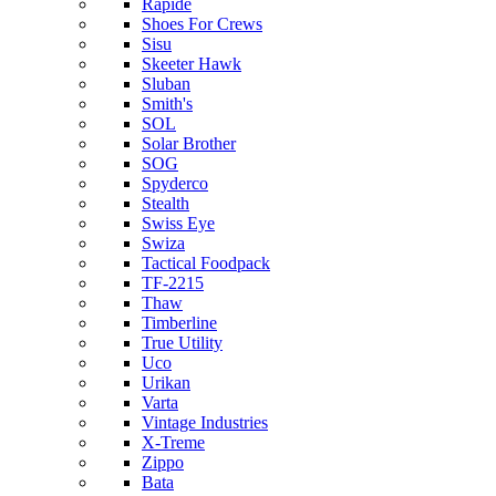
Rapide
Shoes For Crews
Sisu
Skeeter Hawk
Sluban
Smith's
SOL
Solar Brother
SOG
Spyderco
Stealth
Swiss Eye
Swiza
Tactical Foodpack
TF-2215
Thaw
Timberline
True Utility
Uco
Urikan
Varta
Vintage Industries
X-Treme
Zippo
Bata