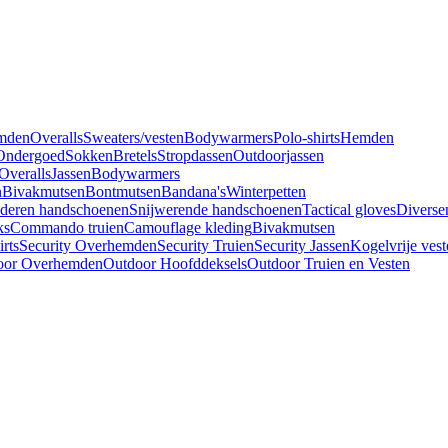
mden
Overalls
Sweaters/vesten
Bodywarmers
Polo-shirts
Hemden
Ondergoed
Sokken
Bretels
Stropdassen
Outdoorjassen
Overalls
Jassen
Bodywarmers
n
Bivakmutsen
Bontmutsen
Bandana's
Winterpetten
deren handschoenen
Snijwerende handschoenen
Tactical gloves
Diverse
ks
Commando truien
Camouflage kleding
Bivakmutsen
irts
Security Overhemden
Security Truien
Security Jassen
Kogelvrije vest
oor Overhemden
Outdoor Hoofddeksels
Outdoor Truien en Vesten