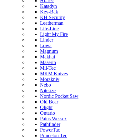
Hi-Tec
Katadyn
Key-Bak
KH Security
Leatherman
Life-Line
Light My Fire
Linder
Lowa
Magnum
Makhai
Maserin
Mil-Tec
MKM Knives
Morakniv
Nebo
Nite-ize
Nordic Pocket Saw
Old Bear
Olight
Ontario
Pains Wessex
Pathfinder
PowerTac
Princeton Tec