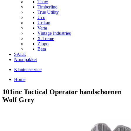
Thaw
Timberline
True Utility
Uco
Urikan
Varta
Vintage Industries
X-Treme
Zippo
Bata
SALE
Noodpakket
Klantenservice
Home
101inc Tactical Operator handschoenen
Wolf Grey