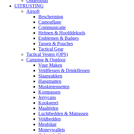
Onderhoud
UITRUSTING
Airsoft
Bescherming
Camouflage
Communicatie
Helmen & Hoofddeksels
Emblemen & Badges
Tassen & Pouches
Tactical Gear
Tactical Vesten (OPS)
Camping & Outdoor
Vuur Maken
Veldflessen & Drinkflessen
Slaapzakken
Hangmatten
Muskietennetten
Kompassen
Jerrycans
Kookgerei
Maaltijden
Luchtbedden & Matrassen
Veldbedden
Meubilair
Moneywallets