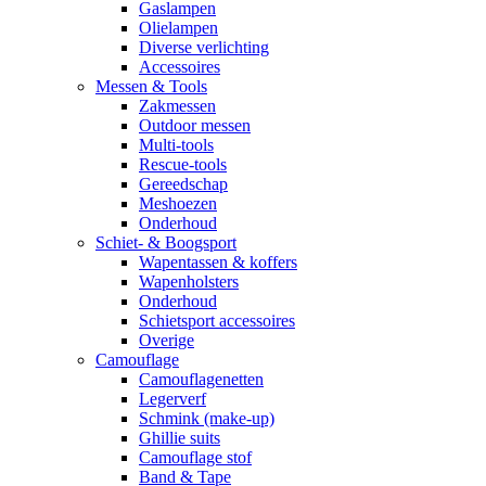
Gaslampen
Olielampen
Diverse verlichting
Accessoires
Messen & Tools
Zakmessen
Outdoor messen
Multi-tools
Rescue-tools
Gereedschap
Meshoezen
Onderhoud
Schiet- & Boogsport
Wapentassen & koffers
Wapenholsters
Onderhoud
Schietsport accessoires
Overige
Camouflage
Camouflagenetten
Legerverf
Schmink (make-up)
Ghillie suits
Camouflage stof
Band & Tape