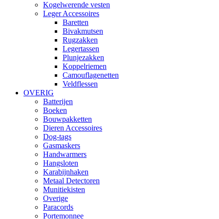
Kogelwerende vesten
Leger Accessoires
Baretten
Bivakmutsen
Rugzakken
Legertassen
Plunjezakken
Koppelriemen
Camouflagenetten
Veldflessen
OVERIG
Batterijen
Boeken
Bouwpakketten
Dieren Accessoires
Dog-tags
Gasmaskers
Handwarmers
Hangsloten
Karabijnhaken
Metaal Detectoren
Munitiekisten
Overige
Paracords
Portemonnee