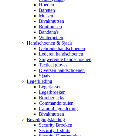
Hoeden
Baretten
Mutsen
Bivakmutsen
Bontmutsen
Bandana's
Winterpetten
Handschoenen & Sjaals
Gebreide handschoenen
Lederen handschoenen
Snijwerende handschoenen
Tactical gloves
Diversen handschoenen
Sjaals
Legerkleding
Legerjassen
Legerbroeken
Bomberjacks
Commando truien
Camouflage kleding
Bivakmutsen
Beveiligingskleding
Security Broeken
Security T-shirts
Security Overhemden