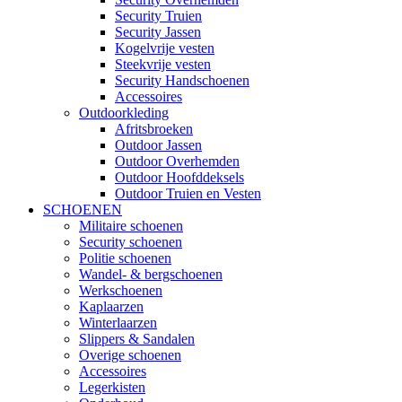
Security Truien
Security Jassen
Kogelvrije vesten
Steekvrije vesten
Security Handschoenen
Accessoires
Outdoorkleding
Afritsbroeken
Outdoor Jassen
Outdoor Overhemden
Outdoor Hoofddeksels
Outdoor Truien en Vesten
SCHOENEN
Militaire schoenen
Security schoenen
Politie schoenen
Wandel- & bergschoenen
Werkschoenen
Kaplaarzen
Winterlaarzen
Slippers & Sandalen
Overige schoenen
Accessoires
Legerkisten