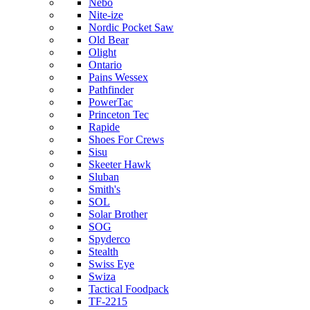
Nebo
Nite-ize
Nordic Pocket Saw
Old Bear
Olight
Ontario
Pains Wessex
Pathfinder
PowerTac
Princeton Tec
Rapide
Shoes For Crews
Sisu
Skeeter Hawk
Sluban
Smith's
SOL
Solar Brother
SOG
Spyderco
Stealth
Swiss Eye
Swiza
Tactical Foodpack
TF-2215