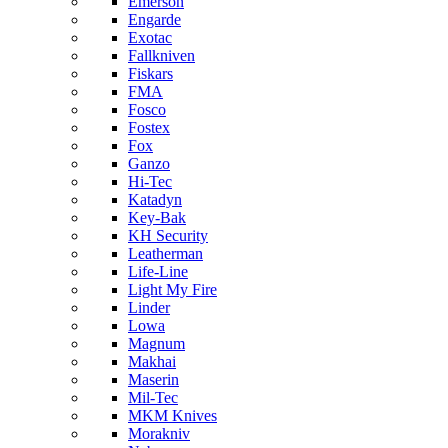
Emerson
Engarde
Exotac
Fallkniven
Fiskars
FMA
Fosco
Fostex
Fox
Ganzo
Hi-Tec
Katadyn
Key-Bak
KH Security
Leatherman
Life-Line
Light My Fire
Linder
Lowa
Magnum
Makhai
Maserin
Mil-Tec
MKM Knives
Morakniv