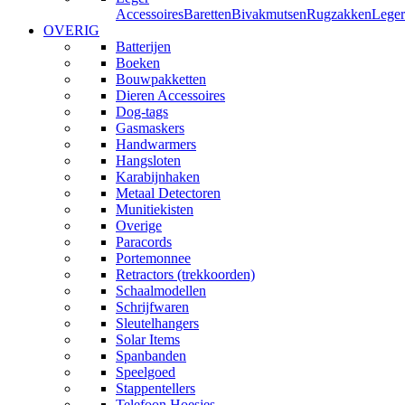
Accessoires
Baretten
Bivakmutsen
Rugzakken
Leger
OVERIG
Batterijen
Boeken
Bouwpakketten
Dieren Accessoires
Dog-tags
Gasmaskers
Handwarmers
Hangsloten
Karabijnhaken
Metaal Detectoren
Munitiekisten
Overige
Paracords
Portemonnee
Retractors (trekkoorden)
Schaalmodellen
Schrijfwaren
Sleutelhangers
Solar Items
Spanbanden
Speelgoed
Stappentellers
Telefoon Hoesjes