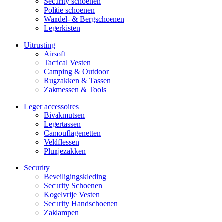
Security schoenen
Politie schoenen
Wandel- & Berg­­schoenen
Legerkisten
Uitrusting
Airsoft
Tactical Ves­ten
Camping & Outdoor
Rugzakken & Tassen
Zakmessen & Tools
Leger accessoires
Bivakmutsen
Legertassen
Camouflage­­netten
Veldflessen
Plunjezakken
Security
Beveiligings­­kleding
Security Schoenen
Kogelvrije Vesten
Security Hand­­schoenen
Zaklampen