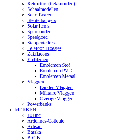
Retractors (trekkoorden)
Schaalmodellen
Schrijfwaren
Sleutelhangers
Solar Items
Spanbanden
Speelgoed
Stappentellers
Telefoon Hoesjes
Zakflacons
Emblemen
Emblemen Stof
Emblemen PVC
Emblemen Metaal
Vlaggen
Landen Vlaggen
Militaire Vlaggen
Overige Vlaggen
Powerbanks
MERKEN
101inc
Ardennes-Coticule
Artisan
Barska
B.C.B.