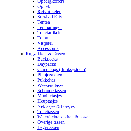
Opbergkoffers
Optiek
Reisartikelen
Survival Kits
Tenten
Tentharingen
Toiletartikelen
Touw
Visgerei
Accessoires
Rugzakken & Tassen
Backpacks
Daypacks
Camelbags (drinksysteem)
Plunjezakken
Pukkeltas
Weekendtassen
Schoudertassen
Munitietasjes
Heuptasjes
Nektasjes & hoesjes
Toilettassen
Waterdichte zakken & tassen
Overige tassen
Legertassen