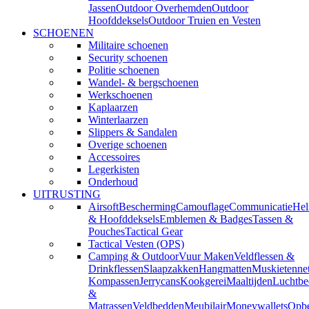
Jassen
Outdoor Overhemden
Outdoor
Hoofddeksels
Outdoor Truien en Vesten
SCHOENEN
Militaire schoenen
Security schoenen
Politie schoenen
Wandel- & bergschoenen
Werkschoenen
Kaplaarzen
Winterlaarzen
Slippers & Sandalen
Overige schoenen
Accessoires
Legerkisten
Onderhoud
UITRUSTING
Airsoft
Bescherming
Camouflage
Communicatie
He
& Hoofddeksels
Emblemen & Badges
Tassen &
Pouches
Tactical Gear
Tactical Vesten (OPS)
Camping & Outdoor
Vuur Maken
Veldflessen &
Drinkflessen
Slaapzakken
Hangmatten
Muskietenne
Kompassen
Jerrycans
Kookgerei
Maaltijden
Luchtbe
&
Matrassen
Veldbedden
Meubilair
Moneywallets
Opbe