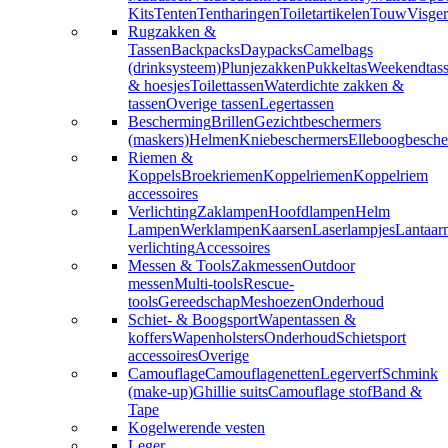
Kits
Tenten
Tentharingen
Toiletartikelen
Touw
Visger
Rugzakken &
Tassen
Backpacks
Daypacks
Camelbags
(drinksysteem)
Plunjezakken
Pukkeltas
Weekendtas
& hoesjes
Toilettassen
Waterdichte zakken &
tassen
Overige tassen
Legertassen
Bescherming
Brillen
Gezichtbeschermers
(maskers)
Helmen
Kniebeschermers
Elleboogbesche
Riemen &
Koppels
Broekriemen
Koppelriemen
Koppelriem
accessoires
Verlichting
Zaklampen
Hoofdlampen
Helm
Lampen
Werklampen
Kaarsen
Laserlampjes
Lantaar
verlichting
Accessoires
Messen & Tools
Zakmessen
Outdoor
messen
Multi-tools
Rescue-
tools
Gereedschap
Meshoezen
Onderhoud
Schiet- & Boogsport
Wapentassen &
koffers
Wapenholsters
Onderhoud
Schietsport
accessoires
Overige
Camouflage
Camouflagenetten
Legerverf
Schmink
(make-up)
Ghillie suits
Camouflage stof
Band &
Tape
Kogelwerende vesten
Leger