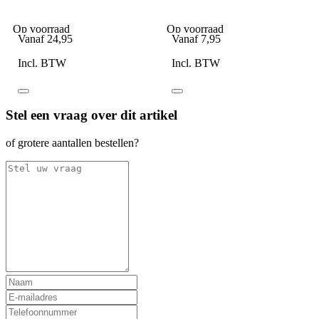
Fostex BDU legerbroek
101inc Face Wrap groen
blauw
Op voorraad
Op voorraad
Vanaf
24,95
Vanaf
7,95
Incl. BTW
Incl. BTW
Stel een vraag over dit artikel
of grotere aantallen bestellen?