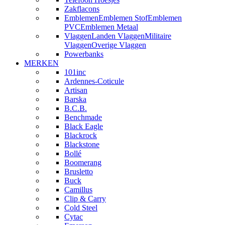
Zakflacons
Emblemen
Emblemen Stof
Emblemen
PVC
Emblemen Metaal
Vlaggen
Landen Vlaggen
Militaire
Vlaggen
Overige Vlaggen
Powerbanks
MERKEN
101inc
Ardennes-Coticule
Artisan
Barska
B.C.B.
Benchmade
Black Eagle
Blackrock
Blackstone
Bollé
Boomerang
Brusletto
Buck
Camillus
Clip & Carry
Cold Steel
Cytac