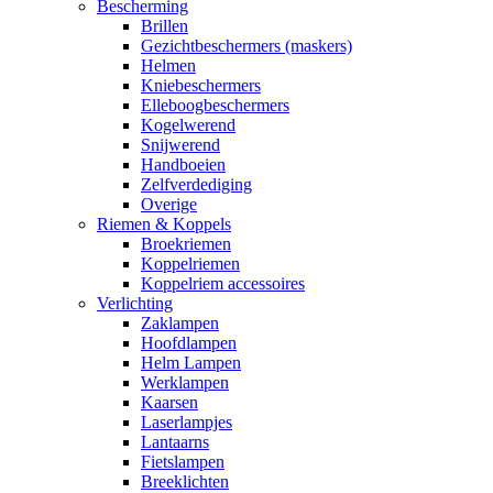
Bescherming
Brillen
Gezichtbeschermers (maskers)
Helmen
Kniebeschermers
Elleboogbeschermers
Kogelwerend
Snijwerend
Handboeien
Zelfverdediging
Overige
Riemen & Koppels
Broekriemen
Koppelriemen
Koppelriem accessoires
Verlichting
Zaklampen
Hoofdlampen
Helm Lampen
Werklampen
Kaarsen
Laserlampjes
Lantaarns
Fietslampen
Breeklichten