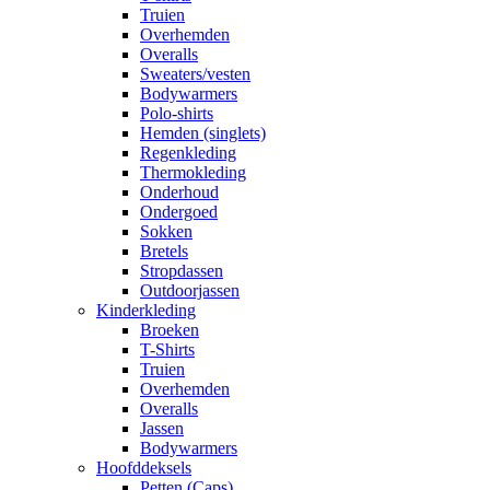
Truien
Overhemden
Overalls
Sweaters/vesten
Bodywarmers
Polo-shirts
Hemden (singlets)
Regenkleding
Thermokleding
Onderhoud
Ondergoed
Sokken
Bretels
Stropdassen
Outdoorjassen
Kinderkleding
Broeken
T-Shirts
Truien
Overhemden
Overalls
Jassen
Bodywarmers
Hoofddeksels
Petten (Caps)