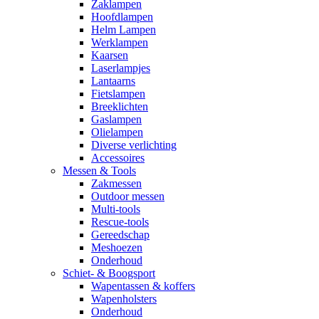
Zaklampen
Hoofdlampen
Helm Lampen
Werklampen
Kaarsen
Laserlampjes
Lantaarns
Fietslampen
Breeklichten
Gaslampen
Olielampen
Diverse verlichting
Accessoires
Messen & Tools
Zakmessen
Outdoor messen
Multi-tools
Rescue-tools
Gereedschap
Meshoezen
Onderhoud
Schiet- & Boogsport
Wapentassen & koffers
Wapenholsters
Onderhoud