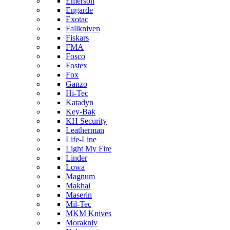
Emerson
Engarde
Exotac
Fallkniven
Fiskars
FMA
Fosco
Fostex
Fox
Ganzo
Hi-Tec
Katadyn
Key-Bak
KH Security
Leatherman
Life-Line
Light My Fire
Linder
Lowa
Magnum
Makhai
Maserin
Mil-Tec
MKM Knives
Morakniv