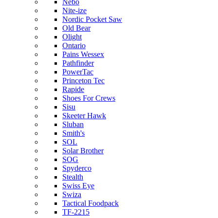
Nebo
Nite-ize
Nordic Pocket Saw
Old Bear
Olight
Ontario
Pains Wessex
Pathfinder
PowerTac
Princeton Tec
Rapide
Shoes For Crews
Sisu
Skeeter Hawk
Sluban
Smith's
SOL
Solar Brother
SOG
Spyderco
Stealth
Swiss Eye
Swiza
Tactical Foodpack
TF-2215