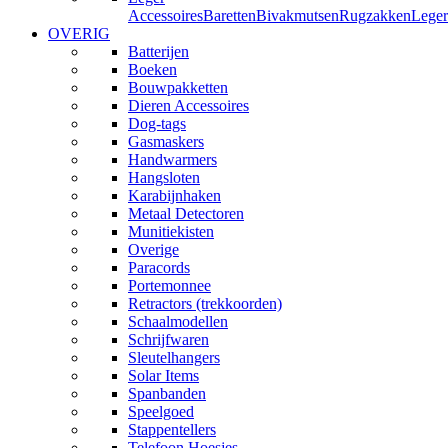
Accessoires
Baretten
Bivakmutsen
Rugzakken
Leger
OVERIG
Batterijen
Boeken
Bouwpakketten
Dieren Accessoires
Dog-tags
Gasmaskers
Handwarmers
Hangsloten
Karabijnhaken
Metaal Detectoren
Munitiekisten
Overige
Paracords
Portemonnee
Retractors (trekkoorden)
Schaalmodellen
Schrijfwaren
Sleutelhangers
Solar Items
Spanbanden
Speelgoed
Stappentellers
Telefoon Hoesjes