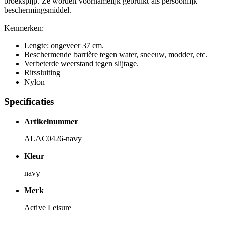
broekspijp. Ze worden voornamelijk gebruikt als
persoonlijk
beschermingsmiddel.
Kenmerken:
Lengte: ongeveer 37 cm.
Beschermende barrière tegen water, sneeuw, modder, etc.
Verbeterde weerstand tegen slijtage.
Ritssluiting
Nylon
Specificaties
Artikelnummer
ALAC0426-navy
Kleur
navy
Merk
Active Leisure