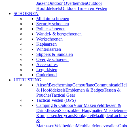
Jassen
Outdoor Overhemden
Outdoor
Hoofddeksels
Outdoor Truien en Vesten
SCHOENEN
Militaire schoenen
Security schoenen
Politie schoenen
Wandel- & bergschoenen
Werkschoenen
Kaplaarzen
Winterlaarzen
Slippers & Sandalen
Overige schoenen
Accessoires
Legerkisten
Onderhoud
UITRUSTING
Airsoft
Bescherming
Camouflage
Communicatie
He
& Hoofddeksels
Emblemen & Badges
Tassen &
Pouches
Tactical Gear
Tactical Vesten (OPS)
Camping & Outdoor
Vuur Maken
Veldflessen &
Drinkflessen
Slaapzakken
Hangmatten
Muskietenne
Kompassen
Jerrycans
Kookgerei
Maaltijden
Luchtbe
&
Matrassen
Veldbedden
Meubilair
Moneywallets
Opbe