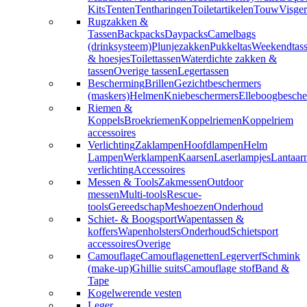
Kits
Tenten
Tentharingen
Toiletartikelen
Touw
Visger
Rugzakken &
Tassen
Backpacks
Daypacks
Camelbags
(drinksysteem)
Plunjezakken
Pukkeltas
Weekendtas
& hoesjes
Toilettassen
Waterdichte zakken &
tassen
Overige tassen
Legertassen
Bescherming
Brillen
Gezichtbeschermers
(maskers)
Helmen
Kniebeschermers
Elleboogbesche
Riemen &
Koppels
Broekriemen
Koppelriemen
Koppelriem
accessoires
Verlichting
Zaklampen
Hoofdlampen
Helm
Lampen
Werklampen
Kaarsen
Laserlampjes
Lantaar
verlichting
Accessoires
Messen & Tools
Zakmessen
Outdoor
messen
Multi-tools
Rescue-
tools
Gereedschap
Meshoezen
Onderhoud
Schiet- & Boogsport
Wapentassen &
koffers
Wapenholsters
Onderhoud
Schietsport
accessoires
Overige
Camouflage
Camouflagenetten
Legerverf
Schmink
(make-up)
Ghillie suits
Camouflage stof
Band &
Tape
Kogelwerende vesten
Leger