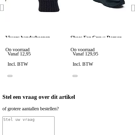
Vissers handschoenen
Shoes For Crews Darver
polsmof 3M thinsulate zwart
Defense Tactical boots
Op voorraad
Op voorraad
Vanaf
12,95
Vanaf
129,95
Incl. BTW
Incl. BTW
Stel een vraag over dit artikel
of grotere aantallen bestellen?