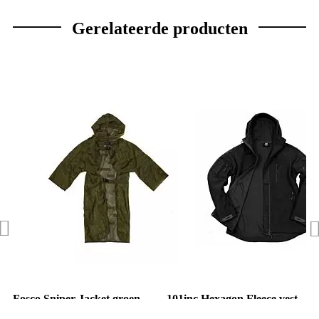
Gerelateerde producten
Fosco Sniper Jacket groen
101inc Hexagon Fleece vest
zwart