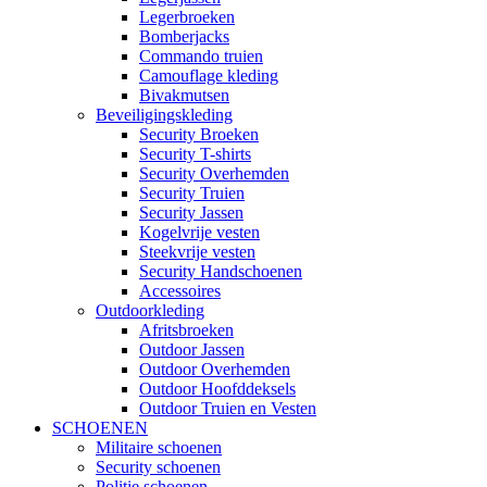
Legerbroeken
Bomberjacks
Commando truien
Camouflage kleding
Bivakmutsen
Beveiligingskleding
Security Broeken
Security T-shirts
Security Overhemden
Security Truien
Security Jassen
Kogelvrije vesten
Steekvrije vesten
Security Handschoenen
Accessoires
Outdoorkleding
Afritsbroeken
Outdoor Jassen
Outdoor Overhemden
Outdoor Hoofddeksels
Outdoor Truien en Vesten
SCHOENEN
Militaire schoenen
Security schoenen
Politie schoenen