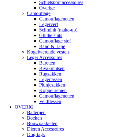
Schietsport accessoires
Overige
Camouflage
Camouflagenetten
Legerverf
Schmink (make-up)
Ghillie suits
Camouflage stof
Band & Tape
Kogelwerende vesten
Leger Accessoires
Baretten
Bivakmutsen
Rugzakken
Legertassen
Plunjezakken
Koppelriemen
Camouflagenetten
Veldflessen
OVERIG
Batterijen
Boeken
Bouwpakketten
Dieren Accessoires
Dog-tags