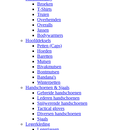
Broeken
T-Shirts
Truien
Overhemden
Overalls
Jassen
Bodywarmers
Hoofddeksels
Petten (Caps)
Hoeden
Baretten
Mutsen
Bivakmutsen
Bontmutsen
Bandana's
Winterpetten
Handschoenen & Sjaals
Gebreide handschoenen
Lederen handschoenen
Snijwerende handschoenen
Tactical gloves
Diversen handschoenen
Sjaals
Legerkleding
Legerjassen