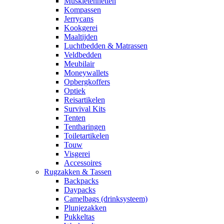
Muskietennetten
Kompassen
Jerrycans
Kookgerei
Maaltijden
Luchtbedden & Matrassen
Veldbedden
Meubilair
Moneywallets
Opbergkoffers
Optiek
Reisartikelen
Survival Kits
Tenten
Tentharingen
Toiletartikelen
Touw
Visgerei
Accessoires
Rugzakken & Tassen
Backpacks
Daypacks
Camelbags (drinksysteem)
Plunjezakken
Pukkeltas