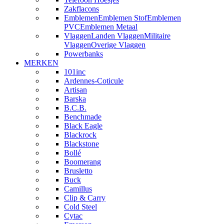
Zakflacons
Emblemen
Emblemen Stof
Emblemen
PVC
Emblemen Metaal
Vlaggen
Landen Vlaggen
Militaire
Vlaggen
Overige Vlaggen
Powerbanks
MERKEN
101inc
Ardennes-Coticule
Artisan
Barska
B.C.B.
Benchmade
Black Eagle
Blackrock
Blackstone
Bollé
Boomerang
Brusletto
Buck
Camillus
Clip & Carry
Cold Steel
Cytac