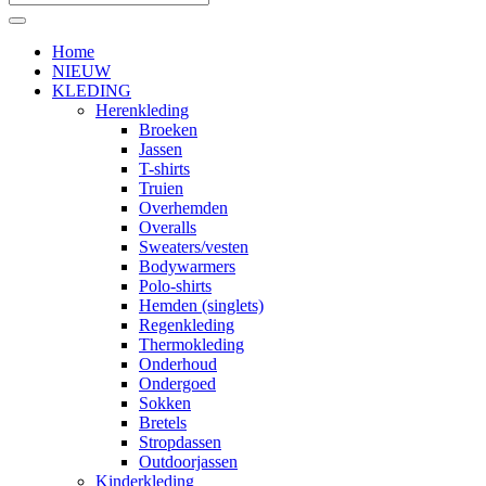
Home
NIEUW
KLEDING
Herenkleding
Broeken
Jassen
T-shirts
Truien
Overhemden
Overalls
Sweaters/vesten
Bodywarmers
Polo-shirts
Hemden (singlets)
Regenkleding
Thermokleding
Onderhoud
Ondergoed
Sokken
Bretels
Stropdassen
Outdoorjassen
Kinderkleding