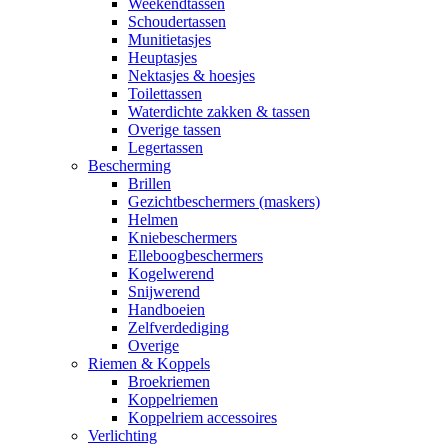
Weekendtassen
Schoudertassen
Munitietasjes
Heuptasjes
Nektasjes & hoesjes
Toilettassen
Waterdichte zakken & tassen
Overige tassen
Legertassen
Bescherming
Brillen
Gezichtbeschermers (maskers)
Helmen
Kniebeschermers
Elleboogbeschermers
Kogelwerend
Snijwerend
Handboeien
Zelfverdediging
Overige
Riemen & Koppels
Broekriemen
Koppelriemen
Koppelriem accessoires
Verlichting