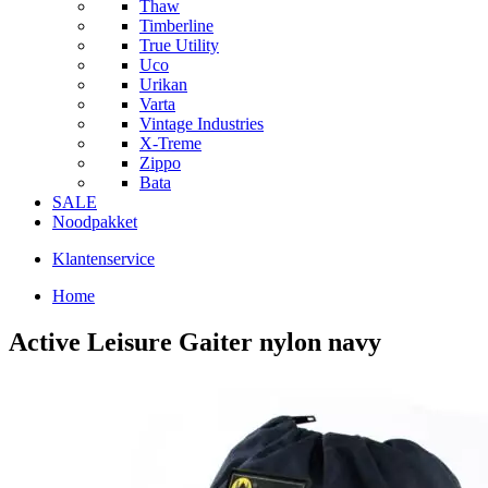
Thaw
Timberline
True Utility
Uco
Urikan
Varta
Vintage Industries
X-Treme
Zippo
Bata
SALE
Noodpakket
Klantenservice
Home
Active Leisure Gaiter nylon navy