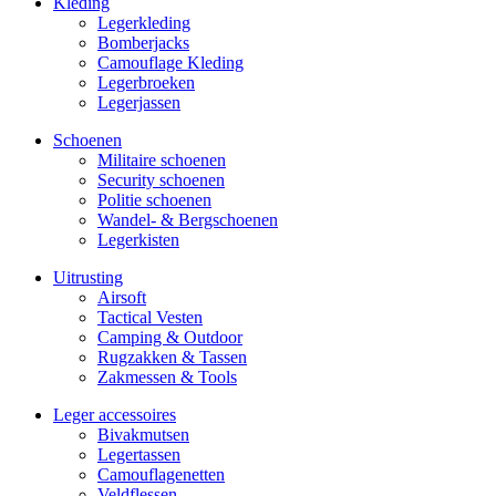
Kleding
Legerkleding
Bomberjacks
Camouflage Kleding
Legerbroeken
Legerjassen
Schoenen
Militaire schoe­nen
Security schoenen
Politie schoenen
Wandel- & Berg­­schoenen
Legerkisten
Uitrusting
Airsoft
Tactical Ves­ten
Camping & Outdoor
Rugzakken & Tassen
Zakmessen & Tools
Leger accessoires
Bivakmutsen
Legertassen
Camouflage­­netten
Veldflessen