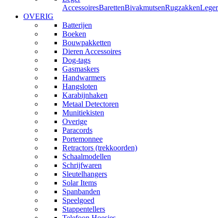
Accessoires
Baretten
Bivakmutsen
Rugzakken
Leger
OVERIG
Batterijen
Boeken
Bouwpakketten
Dieren Accessoires
Dog-tags
Gasmaskers
Handwarmers
Hangsloten
Karabijnhaken
Metaal Detectoren
Munitiekisten
Overige
Paracords
Portemonnee
Retractors (trekkoorden)
Schaalmodellen
Schrijfwaren
Sleutelhangers
Solar Items
Spanbanden
Speelgoed
Stappentellers
Telefoon Hoesjes