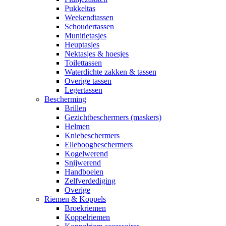
Pukkeltas
Weekendtassen
Schoudertassen
Munitietasjes
Heuptasjes
Nektasjes & hoesjes
Toilettassen
Waterdichte zakken & tassen
Overige tassen
Legertassen
Bescherming
Brillen
Gezichtbeschermers (maskers)
Helmen
Kniebeschermers
Elleboogbeschermers
Kogelwerend
Snijwerend
Handboeien
Zelfverdediging
Overige
Riemen & Koppels
Broekriemen
Koppelriemen