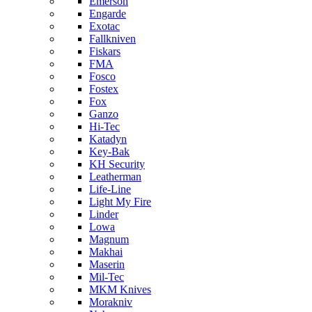
Emerson
Engarde
Exotac
Fallkniven
Fiskars
FMA
Fosco
Fostex
Fox
Ganzo
Hi-Tec
Katadyn
Key-Bak
KH Security
Leatherman
Life-Line
Light My Fire
Linder
Lowa
Magnum
Makhai
Maserin
Mil-Tec
MKM Knives
Morakniv