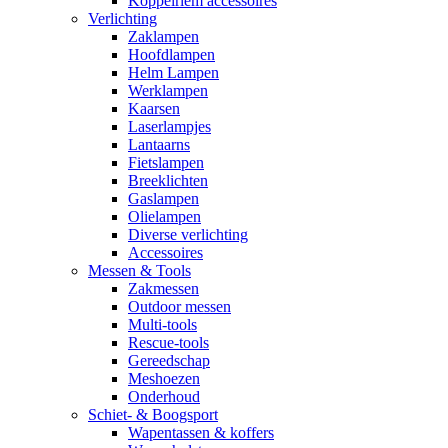
Koppelriem accessoires
Verlichting
Zaklampen
Hoofdlampen
Helm Lampen
Werklampen
Kaarsen
Laserlampjes
Lantaarns
Fietslampen
Breeklichten
Gaslampen
Olielampen
Diverse verlichting
Accessoires
Messen & Tools
Zakmessen
Outdoor messen
Multi-tools
Rescue-tools
Gereedschap
Meshoezen
Onderhoud
Schiet- & Boogsport
Wapentassen & koffers