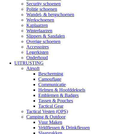
Security schoenen
Politie schoenen
Wandel- & bergschoenen
Werkschoenen
Kaplaarzen
Winterlaarzen
Slippers & Sandalen
Overige schoenen
Accessoires
Legerkisten
Onderhoud
UITRUSTING
Airsoft
Bescherming
Camouflage
Communicatie
Helmen & Hoofddeksels
Emblemen & Badges
Tassen & Pouches
Tactical Gear
Tactical Vesten (OPS)
Camping & Outdoor
Vuur Maken
Veldflessen & Drinkflessen
Slaapzakken