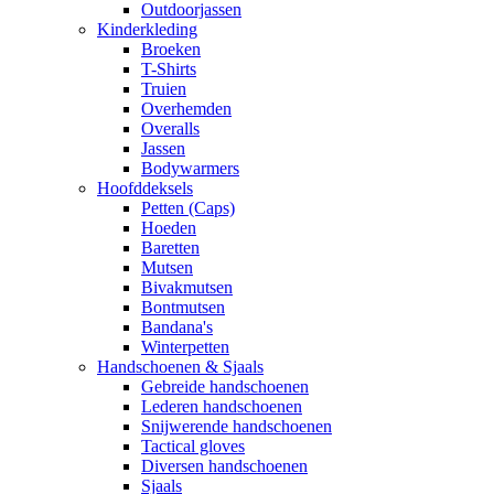
Outdoorjassen
Kinderkleding
Broeken
T-Shirts
Truien
Overhemden
Overalls
Jassen
Bodywarmers
Hoofddeksels
Petten (Caps)
Hoeden
Baretten
Mutsen
Bivakmutsen
Bontmutsen
Bandana's
Winterpetten
Handschoenen & Sjaals
Gebreide handschoenen
Lederen handschoenen
Snijwerende handschoenen
Tactical gloves
Diversen handschoenen
Sjaals