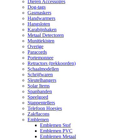
Dieren Accessoires
Dog-tags
Gasmaskers
Handwarmers
Hangsloten
Karabijnhaken
Metaal Detectoren
Munitiekisten
Overige
Paracords
Portemonnee
Retractors (trekkoorden)
Schaalmodellen
Schrijfwaren
Sleutelhangers
Solar Items
Spanbanden
Speelgoed
Stappentellers
Telefoon Hoesjes
Zakflacons
Emblemen
Emblemen Stof
Emblemen PVC
Emblemen Metaal