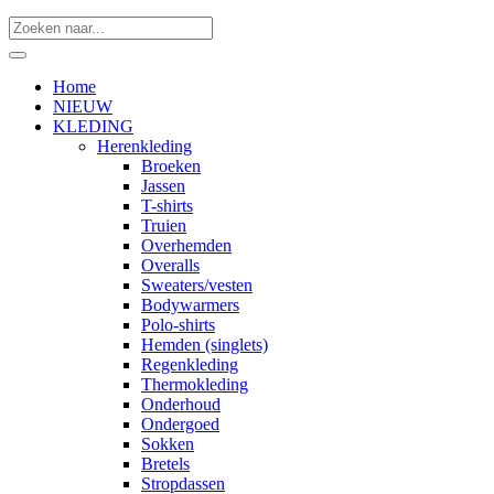
Home
NIEUW
KLEDING
Herenkleding
Broeken
Jassen
T-shirts
Truien
Overhemden
Overalls
Sweaters/vesten
Bodywarmers
Polo-shirts
Hemden (singlets)
Regenkleding
Thermokleding
Onderhoud
Ondergoed
Sokken
Bretels
Stropdassen