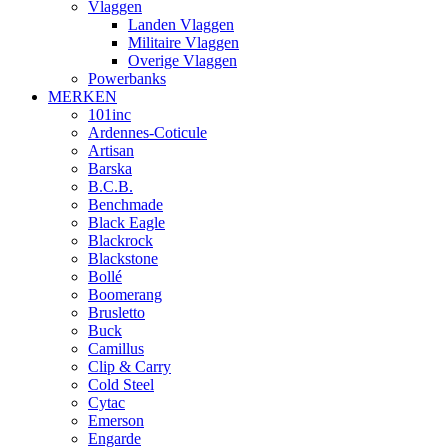
Vlaggen
Landen Vlaggen
Militaire Vlaggen
Overige Vlaggen
Powerbanks
MERKEN
101inc
Ardennes-Coticule
Artisan
Barska
B.C.B.
Benchmade
Black Eagle
Blackrock
Blackstone
Bollé
Boomerang
Brusletto
Buck
Camillus
Clip & Carry
Cold Steel
Cytac
Emerson
Engarde