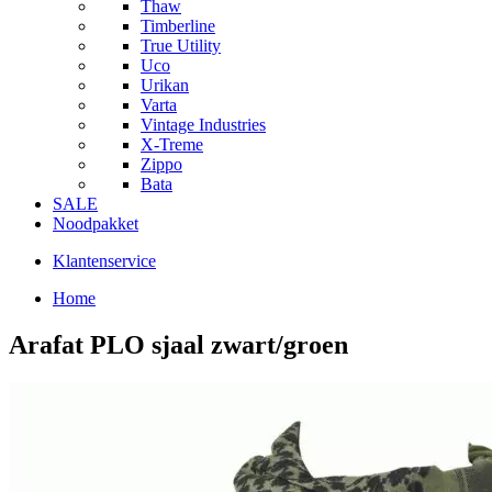
Thaw
Timberline
True Utility
Uco
Urikan
Varta
Vintage Industries
X-Treme
Zippo
Bata
SALE
Noodpakket
Klantenservice
Home
Arafat PLO sjaal zwart/groen