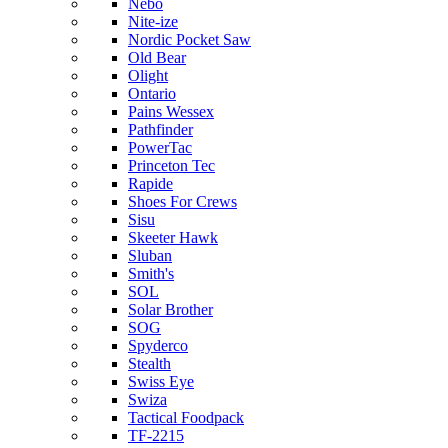
Nebo
Nite-ize
Nordic Pocket Saw
Old Bear
Olight
Ontario
Pains Wessex
Pathfinder
PowerTac
Princeton Tec
Rapide
Shoes For Crews
Sisu
Skeeter Hawk
Sluban
Smith's
SOL
Solar Brother
SOG
Spyderco
Stealth
Swiss Eye
Swiza
Tactical Foodpack
TF-2215