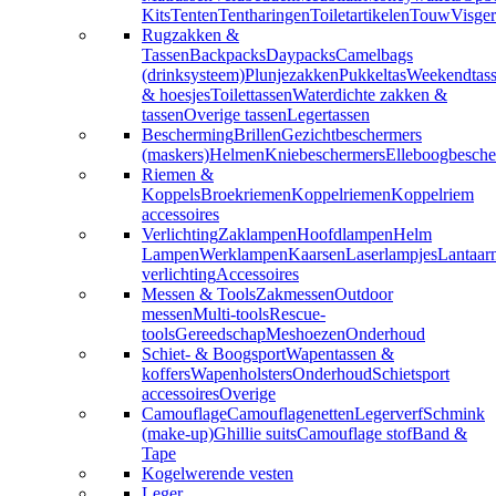
Kits
Tenten
Tentharingen
Toiletartikelen
Touw
Visger
Rugzakken &
Tassen
Backpacks
Daypacks
Camelbags
(drinksysteem)
Plunjezakken
Pukkeltas
Weekendtas
& hoesjes
Toilettassen
Waterdichte zakken &
tassen
Overige tassen
Legertassen
Bescherming
Brillen
Gezichtbeschermers
(maskers)
Helmen
Kniebeschermers
Elleboogbesche
Riemen &
Koppels
Broekriemen
Koppelriemen
Koppelriem
accessoires
Verlichting
Zaklampen
Hoofdlampen
Helm
Lampen
Werklampen
Kaarsen
Laserlampjes
Lantaar
verlichting
Accessoires
Messen & Tools
Zakmessen
Outdoor
messen
Multi-tools
Rescue-
tools
Gereedschap
Meshoezen
Onderhoud
Schiet- & Boogsport
Wapentassen &
koffers
Wapenholsters
Onderhoud
Schietsport
accessoires
Overige
Camouflage
Camouflagenetten
Legerverf
Schmink
(make-up)
Ghillie suits
Camouflage stof
Band &
Tape
Kogelwerende vesten
Leger