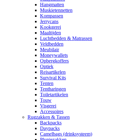
Hangmatten
Muskietennetten
Kompassen
Jerrycans
Kookgerei
Maaltijden
Luchtbedden & Matrassen
Veldbedden
Meubilair
Moneywallets
Opbergkoffers
Optiek
Reisartikelen
Survival Kits
Tenten
Tentharingen
Toiletartikelen
Touw
Visgerei
Accessoires
Rugzakken & Tassen
Backpacks
Daypacks
Camelbags (drinksysteem)
Plunjezakken