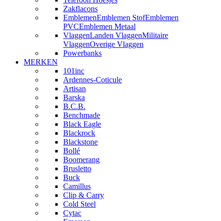
Zakflacons
Emblemen
Emblemen Stof
Emblemen
PVC
Emblemen Metaal
Vlaggen
Landen Vlaggen
Militaire
Vlaggen
Overige Vlaggen
Powerbanks
MERKEN
101inc
Ardennes-Coticule
Artisan
Barska
B.C.B.
Benchmade
Black Eagle
Blackrock
Blackstone
Bollé
Boomerang
Brusletto
Buck
Camillus
Clip & Carry
Cold Steel
Cytac