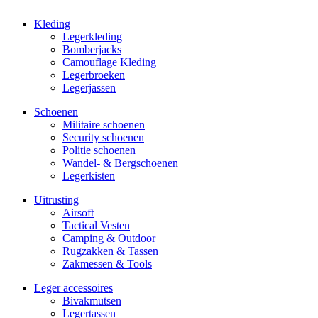
Kleding
Legerkleding
Bomberjacks
Camouflage Kleding
Legerbroeken
Legerjassen
Schoenen
Militaire schoe­nen
Security schoenen
Politie schoenen
Wandel- & Berg­­schoenen
Legerkisten
Uitrusting
Airsoft
Tactical Ves­ten
Camping & Outdoor
Rugzakken & Tassen
Zakmessen & Tools
Leger accessoires
Bivakmutsen
Legertassen