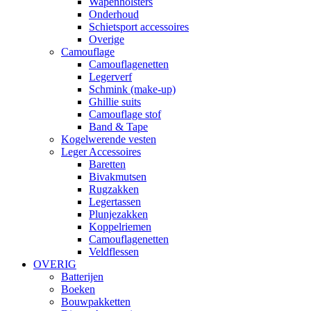
Wapenholsters
Onderhoud
Schietsport accessoires
Overige
Camouflage
Camouflagenetten
Legerverf
Schmink (make-up)
Ghillie suits
Camouflage stof
Band & Tape
Kogelwerende vesten
Leger Accessoires
Baretten
Bivakmutsen
Rugzakken
Legertassen
Plunjezakken
Koppelriemen
Camouflagenetten
Veldflessen
OVERIG
Batterijen
Boeken
Bouwpakketten