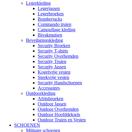
Legerkleding
Legerjassen
Legerbroeken
Bomberjacks
Commando truien
Camouflage kleding
Bivakmutsen
Beveiligingskleding
Security Broeken
Security T-shirts
Security Overhemden
Security Truien
Security Jassen
Kogelvrije vesten
Steekvrije vesten
Security Handschoenen
Accessoires
Outdoorkleding
Afritsbroeken
Outdoor Jassen
Outdoor Overhemden
Outdoor Hoofddeksels
Outdoor Truien en Vesten
SCHOENEN
Militaire schoenen