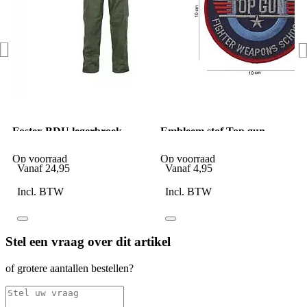
Fostex BDU legerbroek
Embleem stof Top gun
groen
fighter weapons
Op voorraad
Op voorraad
Vanaf
24,95
Vanaf
4,95
Incl. BTW
Incl. BTW
Stel een vraag over dit artikel
of grotere aantallen bestellen?