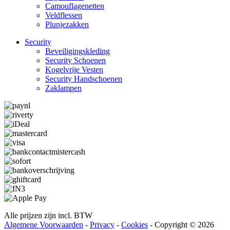
Camouflage­­netten
Veldflessen
Plunjezakken
Security
Beveiligings­­kleding
Security Schoenen
Kogelvrije Vesten
Security Hand­­schoenen
Zaklampen
Alle prijzen zijn incl. BTW
Algemene Voorwaarden
-
Privacy
-
Cookies
- Copyright © 2026