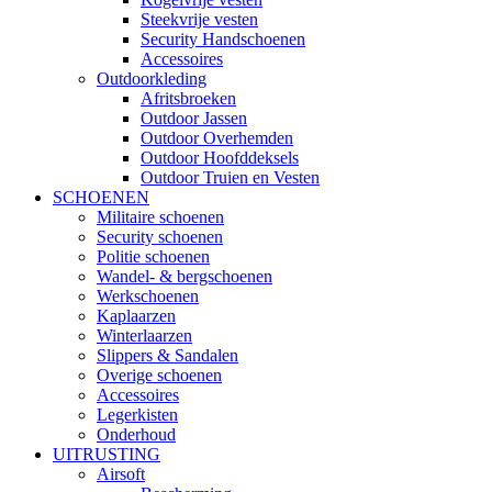
Steekvrije vesten
Security Handschoenen
Accessoires
Outdoorkleding
Afritsbroeken
Outdoor Jassen
Outdoor Overhemden
Outdoor Hoofddeksels
Outdoor Truien en Vesten
SCHOENEN
Militaire schoenen
Security schoenen
Politie schoenen
Wandel- & bergschoenen
Werkschoenen
Kaplaarzen
Winterlaarzen
Slippers & Sandalen
Overige schoenen
Accessoires
Legerkisten
Onderhoud
UITRUSTING
Airsoft