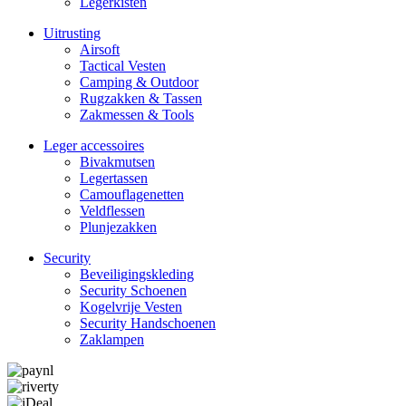
Legerkisten
Uitrusting
Airsoft
Tactical Ves­ten
Camping & Outdoor
Rugzakken & Tassen
Zakmessen & Tools
Leger accessoires
Bivakmutsen
Legertassen
Camouflage­­netten
Veldflessen
Plunjezakken
Security
Beveiligings­­kleding
Security Schoenen
Kogelvrije Vesten
Security Hand­­schoenen
Zaklampen