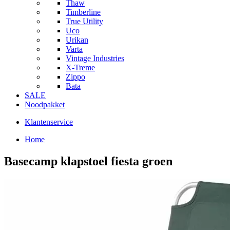
Thaw
Timberline
True Utility
Uco
Urikan
Varta
Vintage Industries
X-Treme
Zippo
Bata
SALE
Noodpakket
Klantenservice
Home
Basecamp klapstoel fiesta groen