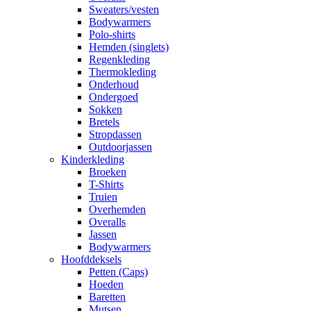
Sweaters/vesten
Bodywarmers
Polo-shirts
Hemden (singlets)
Regenkleding
Thermokleding
Onderhoud
Ondergoed
Sokken
Bretels
Stropdassen
Outdoorjassen
Kinderkleding
Broeken
T-Shirts
Truien
Overhemden
Overalls
Jassen
Bodywarmers
Hoofddeksels
Petten (Caps)
Hoeden
Baretten
Mutsen