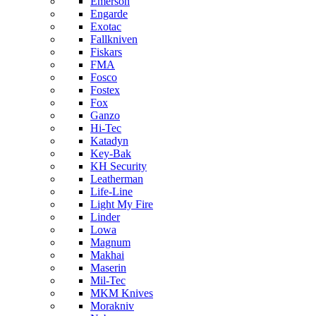
Emerson
Engarde
Exotac
Fallkniven
Fiskars
FMA
Fosco
Fostex
Fox
Ganzo
Hi-Tec
Katadyn
Key-Bak
KH Security
Leatherman
Life-Line
Light My Fire
Linder
Lowa
Magnum
Makhai
Maserin
Mil-Tec
MKM Knives
Morakniv