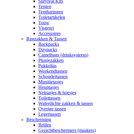
Survival Kits
Tenten
Tentharingen
Toiletartikelen
Touw
Visgerei
Accessoires
Rugzakken & Tassen
Backpacks
Daypacks
Camelbags (drinksysteem)
Plunjezakken
Pukkeltas
Weekendtassen
Schoudertassen
Munitietasjes
Heuptasjes
Nektasjes & hoesjes
Toilettassen
Waterdichte zakken & tassen
Overige tassen
Legertassen
Bescherming
Brillen
Gezichtbeschermers (maskers)