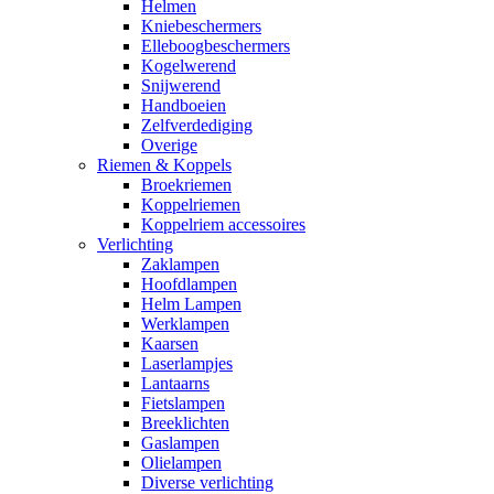
Helmen
Kniebeschermers
Elleboogbeschermers
Kogelwerend
Snijwerend
Handboeien
Zelfverdediging
Overige
Riemen & Koppels
Broekriemen
Koppelriemen
Koppelriem accessoires
Verlichting
Zaklampen
Hoofdlampen
Helm Lampen
Werklampen
Kaarsen
Laserlampjes
Lantaarns
Fietslampen
Breeklichten
Gaslampen
Olielampen
Diverse verlichting