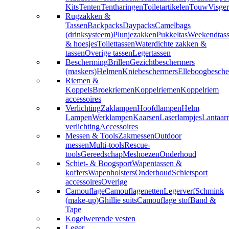
Kits
Tenten
Tentharingen
Toiletartikelen
Touw
Visger
Rugzakken &
Tassen
Backpacks
Daypacks
Camelbags
(drinksysteem)
Plunjezakken
Pukkeltas
Weekendtas
& hoesjes
Toilettassen
Waterdichte zakken &
tassen
Overige tassen
Legertassen
Bescherming
Brillen
Gezichtbeschermers
(maskers)
Helmen
Kniebeschermers
Elleboogbesche
Riemen &
Koppels
Broekriemen
Koppelriemen
Koppelriem
accessoires
Verlichting
Zaklampen
Hoofdlampen
Helm
Lampen
Werklampen
Kaarsen
Laserlampjes
Lantaar
verlichting
Accessoires
Messen & Tools
Zakmessen
Outdoor
messen
Multi-tools
Rescue-
tools
Gereedschap
Meshoezen
Onderhoud
Schiet- & Boogsport
Wapentassen &
koffers
Wapenholsters
Onderhoud
Schietsport
accessoires
Overige
Camouflage
Camouflagenetten
Legerverf
Schmink
(make-up)
Ghillie suits
Camouflage stof
Band &
Tape
Kogelwerende vesten
Leger