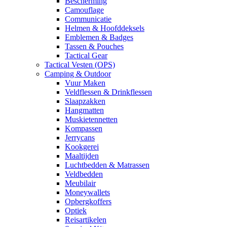
Bescherming
Camouflage
Communicatie
Helmen & Hoofddeksels
Emblemen & Badges
Tassen & Pouches
Tactical Gear
Tactical Vesten (OPS)
Camping & Outdoor
Vuur Maken
Veldflessen & Drinkflessen
Slaapzakken
Hangmatten
Muskietennetten
Kompassen
Jerrycans
Kookgerei
Maaltijden
Luchtbedden & Matrassen
Veldbedden
Meubilair
Moneywallets
Opbergkoffers
Optiek
Reisartikelen