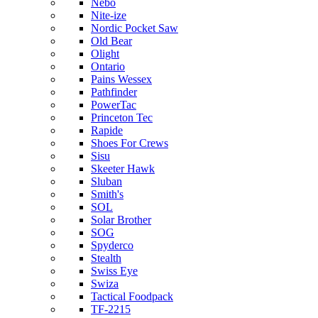
Nebo
Nite-ize
Nordic Pocket Saw
Old Bear
Olight
Ontario
Pains Wessex
Pathfinder
PowerTac
Princeton Tec
Rapide
Shoes For Crews
Sisu
Skeeter Hawk
Sluban
Smith's
SOL
Solar Brother
SOG
Spyderco
Stealth
Swiss Eye
Swiza
Tactical Foodpack
TF-2215