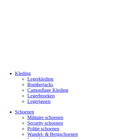
Kleding
Legerkleding
Bomberjacks
Camouflage Kleding
Legerbroeken
Legerjassen
Schoenen
Militaire schoe­nen
Security schoenen
Politie schoenen
Wandel- & Berg­­schoenen