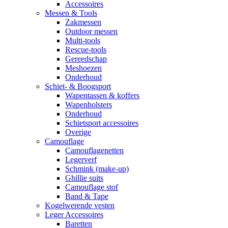
Accessoires
Messen & Tools
Zakmessen
Outdoor messen
Multi-tools
Rescue-tools
Gereedschap
Meshoezen
Onderhoud
Schiet- & Boogsport
Wapentassen & koffers
Wapenholsters
Onderhoud
Schietsport accessoires
Overige
Camouflage
Camouflagenetten
Legerverf
Schmink (make-up)
Ghillie suits
Camouflage stof
Band & Tape
Kogelwerende vesten
Leger Accessoires
Baretten