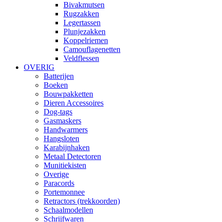
Bivakmutsen
Rugzakken
Legertassen
Plunjezakken
Koppelriemen
Camouflagenetten
Veldflessen
OVERIG
Batterijen
Boeken
Bouwpakketten
Dieren Accessoires
Dog-tags
Gasmaskers
Handwarmers
Hangsloten
Karabijnhaken
Metaal Detectoren
Munitiekisten
Overige
Paracords
Portemonnee
Retractors (trekkoorden)
Schaalmodellen
Schrijfwaren