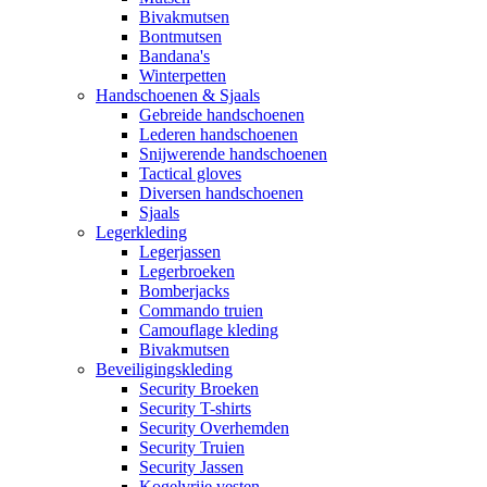
Bivakmutsen
Bontmutsen
Bandana's
Winterpetten
Handschoenen & Sjaals
Gebreide handschoenen
Lederen handschoenen
Snijwerende handschoenen
Tactical gloves
Diversen handschoenen
Sjaals
Legerkleding
Legerjassen
Legerbroeken
Bomberjacks
Commando truien
Camouflage kleding
Bivakmutsen
Beveiligingskleding
Security Broeken
Security T-shirts
Security Overhemden
Security Truien
Security Jassen
Kogelvrije vesten