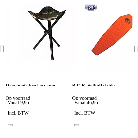
Drie-poots krukje camo
B.C.B. Selfinflatable
slaapmat met opberghoes
Op voorraad
Op voorraad
Vanaf
9,95
Vanaf
46,95
Incl. BTW
Incl. BTW