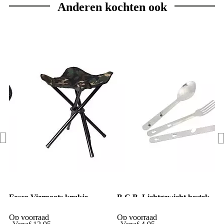
Anderen kochten ook
Fosco Vierpoots krukje
B.C.B. Lichtgewicht bestek
woodland camo
set
Op voorraad
Op voorraad