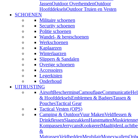
Jassen
Outdoor Overhemden
Outdoor
Hoofddeksels
Outdoor Truien en Vesten
SCHOENEN
Militaire schoenen
Security schoenen
Politie schoenen
Wandel- & bergschoenen
Werkschoenen
Kaplaarzen
Winterlaarzen
Slippers & Sandalen
Overige schoenen
Accessoires
Legerkisten
Onderhoud
UITRUSTING
Airsoft
Bescherming
Camouflage
Communicatie
He
& Hoofddeksels
Emblemen & Badges
Tassen &
Pouches
Tactical Gear
Tactical Vesten (OPS)
Camping & Outdoor
Vuur Maken
Veldflessen &
Drinkflessen
Slaapzakken
Hangmatten
Muskietenne
Kompassen
Jerrycans
Kookgerei
Maaltijden
Luchtbe
&
Matrassen
Veldbedden
Meubilair
Moneywallets
Opbe