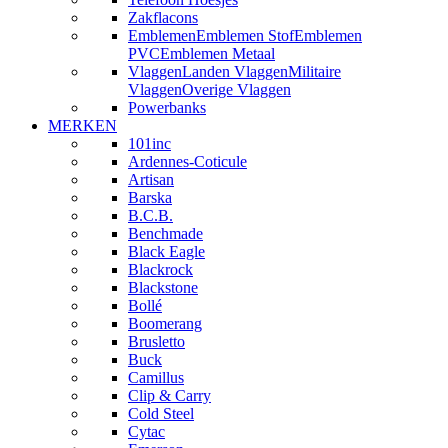
Zakflacons
Emblemen
Emblemen Stof
Emblemen
PVC
Emblemen Metaal
Vlaggen
Landen Vlaggen
Militaire
Vlaggen
Overige Vlaggen
Powerbanks
MERKEN
101inc
Ardennes-Coticule
Artisan
Barska
B.C.B.
Benchmade
Black Eagle
Blackrock
Blackstone
Bollé
Boomerang
Brusletto
Buck
Camillus
Clip & Carry
Cold Steel
Cytac