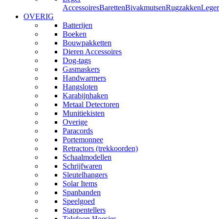
Accessoires
Baretten
Bivakmutsen
Rugzakken
Leger
OVERIG
Batterijen
Boeken
Bouwpakketten
Dieren Accessoires
Dog-tags
Gasmaskers
Handwarmers
Hangsloten
Karabijnhaken
Metaal Detectoren
Munitiekisten
Overige
Paracords
Portemonnee
Retractors (trekkoorden)
Schaalmodellen
Schrijfwaren
Sleutelhangers
Solar Items
Spanbanden
Speelgoed
Stappentellers
Telefoon Hoesjes