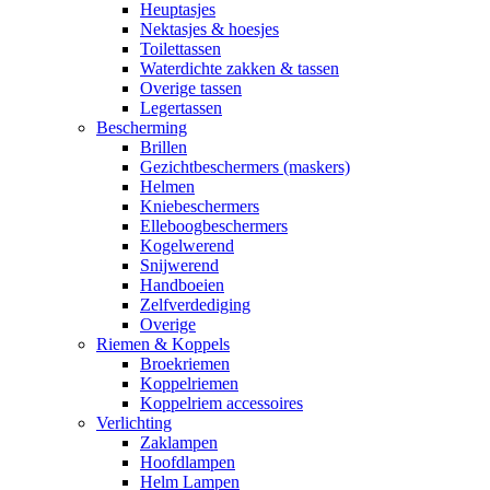
Heuptasjes
Nektasjes & hoesjes
Toilettassen
Waterdichte zakken & tassen
Overige tassen
Legertassen
Bescherming
Brillen
Gezichtbeschermers (maskers)
Helmen
Kniebeschermers
Elleboogbeschermers
Kogelwerend
Snijwerend
Handboeien
Zelfverdediging
Overige
Riemen & Koppels
Broekriemen
Koppelriemen
Koppelriem accessoires
Verlichting
Zaklampen
Hoofdlampen
Helm Lampen