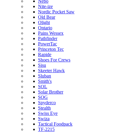
Nebo
Nite-ize
Nordic Pocket Saw
Old Bear
Olight
Ontario
Pains Wessex
Pathfinder
PowerTac
Princeton Tec
Rapide
Shoes For Crews
Sisu
Skeeter Hawk
Sluban
Smith's
SOL
Solar Brother
SOG
Spyderco
Stealth
Swiss Eye
Swiza
Tactical Foodpack
TF-2215