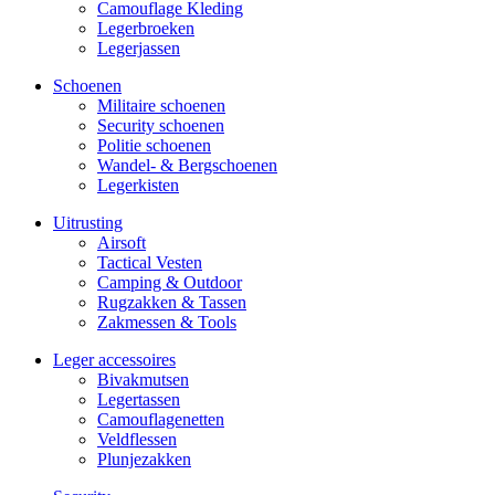
Camouflage Kleding
Legerbroeken
Legerjassen
Schoenen
Militaire schoe­nen
Security schoenen
Politie schoenen
Wandel- & Berg­­schoenen
Legerkisten
Uitrusting
Airsoft
Tactical Ves­ten
Camping & Outdoor
Rugzakken & Tassen
Zakmessen & Tools
Leger accessoires
Bivakmutsen
Legertassen
Camouflage­­netten
Veldflessen
Plunjezakken