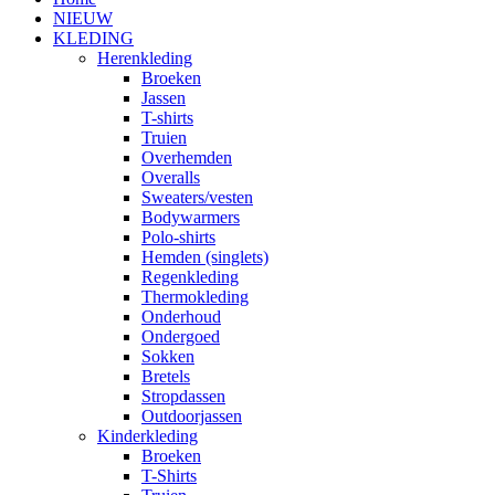
NIEUW
KLEDING
Herenkleding
Broeken
Jassen
T-shirts
Truien
Overhemden
Overalls
Sweaters/vesten
Bodywarmers
Polo-shirts
Hemden (singlets)
Regenkleding
Thermokleding
Onderhoud
Ondergoed
Sokken
Bretels
Stropdassen
Outdoorjassen
Kinderkleding
Broeken
T-Shirts