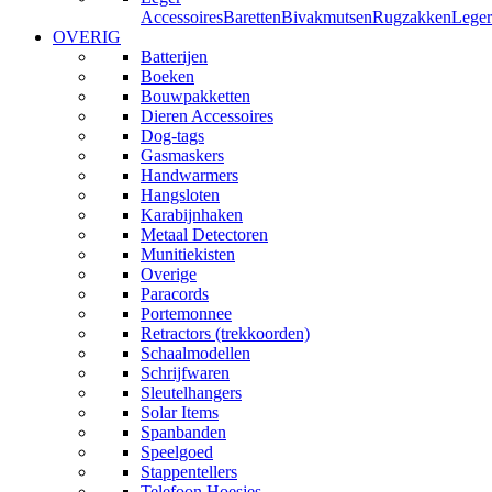
Accessoires
Baretten
Bivakmutsen
Rugzakken
Leger
OVERIG
Batterijen
Boeken
Bouwpakketten
Dieren Accessoires
Dog-tags
Gasmaskers
Handwarmers
Hangsloten
Karabijnhaken
Metaal Detectoren
Munitiekisten
Overige
Paracords
Portemonnee
Retractors (trekkoorden)
Schaalmodellen
Schrijfwaren
Sleutelhangers
Solar Items
Spanbanden
Speelgoed
Stappentellers
Telefoon Hoesjes