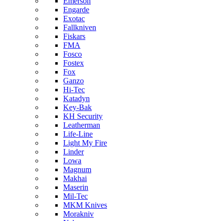
Emerson
Engarde
Exotac
Fallkniven
Fiskars
FMA
Fosco
Fostex
Fox
Ganzo
Hi-Tec
Katadyn
Key-Bak
KH Security
Leatherman
Life-Line
Light My Fire
Linder
Lowa
Magnum
Makhai
Maserin
Mil-Tec
MKM Knives
Morakniv