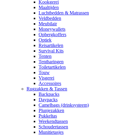
Kookgerei
Maaltijden
Luchtbedden & Matrassen
Veldbedden
Meubilair
Moneywallets
Opbergkoffers
Optiek
Reisartikelen
Survival Kits
Tenten
Tentharingen
Toiletartikelen
Touw
Visgerei
Accessoires
Rugzakken & Tassen
Backpacks
Daypacks
Camelbags (drinksysteem)
Plunjezakken
Pukkeltas
Weekendtassen
Schoudertassen
Munitietasjes