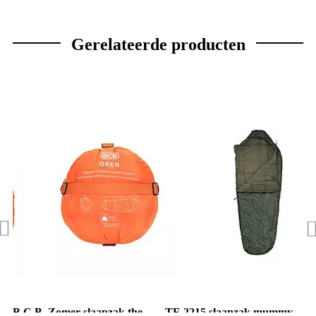
Gerelateerde producten
B.C.B. Zomer slaapzak the
TF-2215 slaapzak mummy