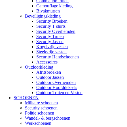
Commando truien
Camouflage kleding
Bivakmutsen
Beveiligingskleding
Security Broeken
Security T-shirts
Security Overhemden
Security Truien
Security Jassen
Kogelvrije vesten
Steekvrije vesten
Security Handschoenen
Accessoires
Outdoorkleding
Afritsbroeken
Outdoor Jassen
Outdoor Overhemden
Outdoor Hoofddeksels
Outdoor Truien en Vesten
SCHOENEN
Militaire schoenen
Security schoenen
Politie schoenen
Wandel- & bergschoenen
Werkschoenen