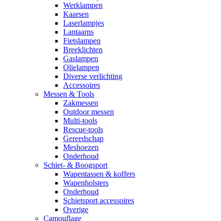
Werklampen
Kaarsen
Laserlampjes
Lantaarns
Fietslampen
Breeklichten
Gaslampen
Olielampen
Diverse verlichting
Accessoires
Messen & Tools
Zakmessen
Outdoor messen
Multi-tools
Rescue-tools
Gereedschap
Meshoezen
Onderhoud
Schiet- & Boogsport
Wapentassen & koffers
Wapenholsters
Onderhoud
Schietsport accessoires
Overige
Camouflage