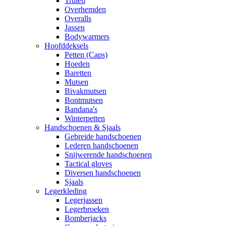
Truien
Overhemden
Overalls
Jassen
Bodywarmers
Hoofddeksels
Petten (Caps)
Hoeden
Baretten
Mutsen
Bivakmutsen
Bontmutsen
Bandana's
Winterpetten
Handschoenen & Sjaals
Gebreide handschoenen
Lederen handschoenen
Snijwerende handschoenen
Tactical gloves
Diversen handschoenen
Sjaals
Legerkleding
Legerjassen
Legerbroeken
Bomberjacks