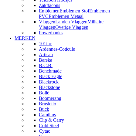
Zakflacons
Emblemen
Emblemen Stof
Emblemen
PVC
Emblemen Metaal
Vlaggen
Landen Vlaggen
Militaire
Vlaggen
Overige Vlaggen
Powerbanks
MERKEN
101inc
Ardennes-Coticule
Artisan
Barska
B.C.B.
Benchmade
Black Eagle
Blackrock
Blackstone
Bollé
Boomerang
Brusletto
Buck
Camillus
Clip & Carry
Cold Steel
Cytac