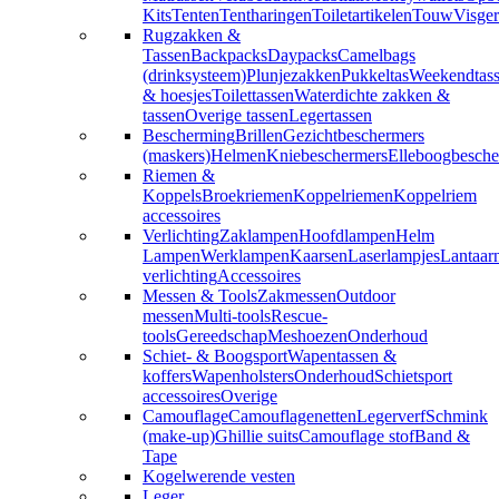
Kits
Tenten
Tentharingen
Toiletartikelen
Touw
Visger
Rugzakken &
Tassen
Backpacks
Daypacks
Camelbags
(drinksysteem)
Plunjezakken
Pukkeltas
Weekendtas
& hoesjes
Toilettassen
Waterdichte zakken &
tassen
Overige tassen
Legertassen
Bescherming
Brillen
Gezichtbeschermers
(maskers)
Helmen
Kniebeschermers
Elleboogbesche
Riemen &
Koppels
Broekriemen
Koppelriemen
Koppelriem
accessoires
Verlichting
Zaklampen
Hoofdlampen
Helm
Lampen
Werklampen
Kaarsen
Laserlampjes
Lantaar
verlichting
Accessoires
Messen & Tools
Zakmessen
Outdoor
messen
Multi-tools
Rescue-
tools
Gereedschap
Meshoezen
Onderhoud
Schiet- & Boogsport
Wapentassen &
koffers
Wapenholsters
Onderhoud
Schietsport
accessoires
Overige
Camouflage
Camouflagenetten
Legerverf
Schmink
(make-up)
Ghillie suits
Camouflage stof
Band &
Tape
Kogelwerende vesten
Leger