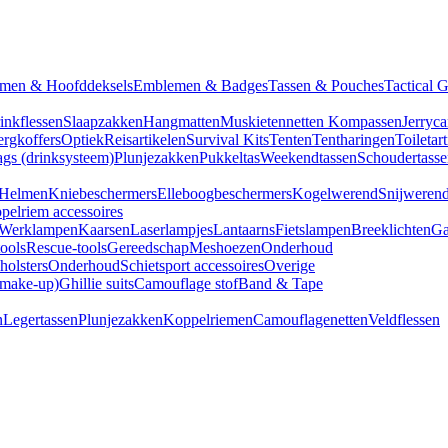
men & Hoofddeksels
Emblemen & Badges
Tassen & Pouches
Tactical 
inkflessen
Slaapzakken
Hangmatten
Muskietennetten
Kompassen
Jerryca
rgkoffers
Optiek
Reisartikelen
Survival Kits
Tenten
Tentharingen
Toiletar
gs (drinksysteem)
Plunjezakken
Pukkeltas
Weekendtassen
Schoudertasse
Helmen
Kniebeschermers
Elleboogbeschermers
Kogelwerend
Snijweren
pelriem accessoires
Werklampen
Kaarsen
Laserlampjes
Lantaarns
Fietslampen
Breeklichten
Ga
tools
Rescue-tools
Gereedschap
Meshoezen
Onderhoud
olsters
Onderhoud
Schietsport accessoires
Overige
(make-up)
Ghillie suits
Camouflage stof
Band & Tape
n
Legertassen
Plunjezakken
Koppelriemen
Camouflagenetten
Veldflessen