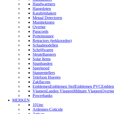
Handwarmers
Hangsloten
Karabijnhaken
Metaal Detectoren
Munitiekisten
Overige
Paracords
Portemonnee
Retractors (trekkoorden)
Schaalmodellen
Schrijfwaren
Sleutelhangers
Solar Items
Spanbanden
Speelgoed
Stappentellers
Telefoon Hoesjes
Zakflacons
Emblemen
Emblemen Stof
Emblemen PVC
Emblem
Vlaggen
Landen Vlaggen
Militaire Vlaggen
Overig
Powerbanks
MERKEN
101inc
Ardennes-Coticule
Artisan