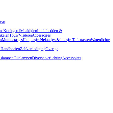
Gear
ns
Kookgerei
Maaltijden
Luchtbedden &
tikelen
Touw
Visgerei
Accessoires
n
Munitietasjes
Heuptasjes
Nektasjes & hoesjes
Toilettassen
Waterdichte
d
Handboeien
Zelfverdediging
Overige
slampen
Olielampen
Diverse verlichting
Accessoires