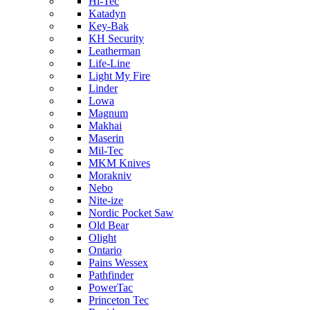
Hi-Tec
Katadyn
Key-Bak
KH Security
Leatherman
Life-Line
Light My Fire
Linder
Lowa
Magnum
Makhai
Maserin
Mil-Tec
MKM Knives
Morakniv
Nebo
Nite-ize
Nordic Pocket Saw
Old Bear
Olight
Ontario
Pains Wessex
Pathfinder
PowerTac
Princeton Tec