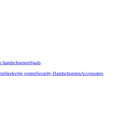
n handschoenen
Sjaals
en
Steekvrije vesten
Security Handschoenen
Accessoires