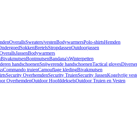
mden
Overalls
Sweaters/vesten
Bodywarmers
Polo-shirts
Hemden
Ondergoed
Sokken
Bretels
Stropdassen
Outdoorjassen
Overalls
Jassen
Bodywarmers
n
Bivakmutsen
Bontmutsen
Bandana's
Winterpetten
deren handschoenen
Snijwerende handschoenen
Tactical gloves
Diverse
ks
Commando truien
Camouflage kleding
Bivakmutsen
irts
Security Overhemden
Security Truien
Security Jassen
Kogelvrije vest
oor Overhemden
Outdoor Hoofddeksels
Outdoor Truien en Vesten