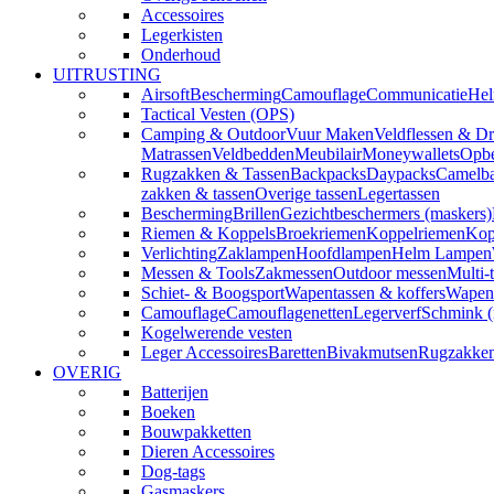
Accessoires
Legerkisten
Onderhoud
UITRUSTING
Airsoft
Bescherming
Camouflage
Communicatie
Hel
Tactical Vesten (OPS)
Camping & Outdoor
Vuur Maken
Veldflessen & Dr
Matrassen
Veldbedden
Meubilair
Moneywallets
Opbe
Rugzakken & Tassen
Backpacks
Daypacks
Camelba
zakken & tassen
Overige tassen
Legertassen
Bescherming
Brillen
Gezichtbeschermers (maskers)
Riemen & Koppels
Broekriemen
Koppelriemen
Kop
Verlichting
Zaklampen
Hoofdlampen
Helm Lampen
Messen & Tools
Zakmessen
Outdoor messen
Multi-
Schiet- & Boogsport
Wapentassen & koffers
Wapenh
Camouflage
Camouflagenetten
Legerverf
Schmink 
Kogelwerende vesten
Leger Accessoires
Baretten
Bivakmutsen
Rugzakke
OVERIG
Batterijen
Boeken
Bouwpakketten
Dieren Accessoires
Dog-tags
Gasmaskers