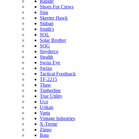
Rapide
Shoes For Crews
Sisu
Skeeter Hawk
Sluban
Smith's
SOL
Solar Brother
SOG
Spyderco
Stealth
Swiss Eye
Swiza
Tactical Foodpack
TF-2215
Thaw
Timberline
True Utility
Uco
Urikan
Varta
Vintage Industries
X-Treme
Zippo
Bata