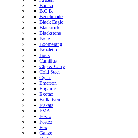
Barska
B.C.B.
Benchmade
Black Eagle
Blackrock
Blackstone
Bollé
Boomerang
Brusletto
Buck
Camillus
Clip & Carry
Cold Steel
Cytac
Emerson
Engarde
Exotac
Fallkniven
Fiskars
FMA
Fosco
Fostex
Fox
Ganzo