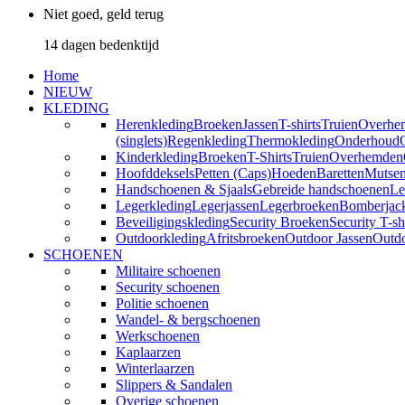
Niet goed, geld terug
14 dagen bedenktijd
Home
NIEUW
KLEDING
Herenkleding
Broeken
Jassen
T-shirts
Truien
Overhe
(singlets)
Regenkleding
Thermokleding
Onderhoud
Kinderkleding
Broeken
T-Shirts
Truien
Overhemden
Hoofddeksels
Petten (Caps)
Hoeden
Baretten
Mutse
Handschoenen & Sjaals
Gebreide handschoenen
Le
Legerkleding
Legerjassen
Legerbroeken
Bomberjac
Beveiligingskleding
Security Broeken
Security T-sh
Outdoorkleding
Afritsbroeken
Outdoor Jassen
Outd
SCHOENEN
Militaire schoenen
Security schoenen
Politie schoenen
Wandel- & bergschoenen
Werkschoenen
Kaplaarzen
Winterlaarzen
Slippers & Sandalen
Overige schoenen