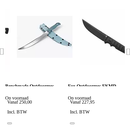
Benchmade Outdoormes
Fox Outdoormes FKMD
Fishcrafter 9 Inch
RYU Tactical Tanto Fixed
Op voorraad
Op voorraad
Vanaf
250,00
Vanaf
227,95
Incl. BTW
Incl. BTW