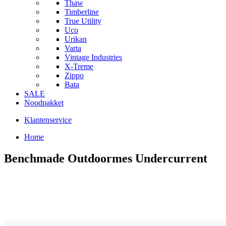
Thaw
Timberline
True Utility
Uco
Urikan
Varta
Vintage Industries
X-Treme
Zippo
Bata
SALE
Noodpakket
Klantenservice
Home
Benchmade Outdoormes Undercurrent