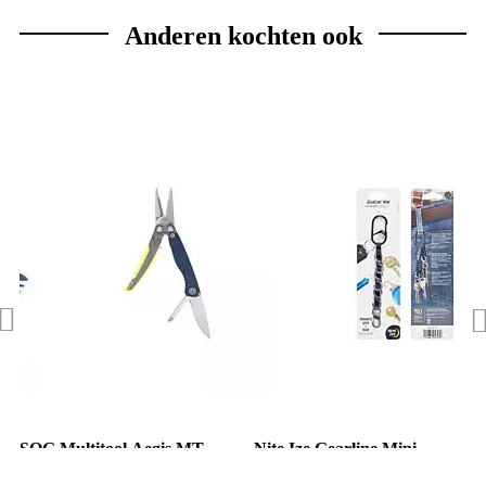
Anderen kochten ook
SOG Multitool Aegis MT
Nite Ize Gearline Mini
Indigo Acid
Sleutelhouder Zwart