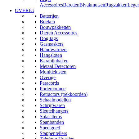
Accessoires
Baretten
Bivakmutsen
Rugzakken
Leger
OVERIG
Batterijen
Boeken
Bouwpakketten
Dieren Accessoires
Dog-tags
Gasmaskers
Handwarmers
Hangsloten
Karabijnhaken
Metaal Detectoren
Munitiekisten
Overige
Paracords
Portemonnee
Retractors (trekkoorden)
Schaalmodellen
Schrijfwaren
Sleutelhangers
Solar Items
Spanbanden
Speelgoed
Stappentellers
Telefoon Hoesjes