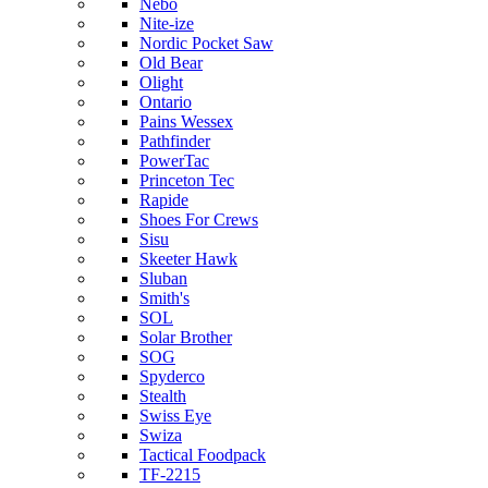
Nebo
Nite-ize
Nordic Pocket Saw
Old Bear
Olight
Ontario
Pains Wessex
Pathfinder
PowerTac
Princeton Tec
Rapide
Shoes For Crews
Sisu
Skeeter Hawk
Sluban
Smith's
SOL
Solar Brother
SOG
Spyderco
Stealth
Swiss Eye
Swiza
Tactical Foodpack
TF-2215