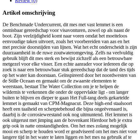
Review (0)
Artikel omschrijving
De Benchmade Undercurrent, dit mes met vast lemmet is een
onmisbaar gereedschap voor visavonturen, zowel op als naast de
boot. Zijn veelzijdigheid komt naar voren omdat het moeiteloos
eenvoudige taken uitvoert, zoals het voorbereiden van aas en het
met precisie doorsnijden van lijnen. Wat het echt onderscheidt is zijn
duurzaamheid in de ruwe zoutwateromgeving. Zelfs na veelvuldig
gebruik blijft dit mes sterk en bewijst zichzelf als een betrouwbare
metgezel voor elke visser. Een echte aanrader voor iedereen die op
zoek is naar een betrouwbaar stuk gereedschap dat de tand des tijds
op het water kan doorstaan. Geïnspireerd door het noordwesten van
de Stille Oceaan en gemaakt om de zwaarste elementen te
weerstaan, bestaat The Water Collection om je te helpen de
wildernis te verkennen die onder de oppervlakte ligt - om langer
buiten te blijven en dieper te gaan Het Full-tang deels gekartelde
lemmet is gemaakt van CPM-Magnacut. Deze high-end staalsoort
heeft een taaiheid en scherptebehoud die bijna ongeëvenaard is,
daarbij is de corrosieweestand ook nog uitmuntend. Het lemmet is
ook uitgerust met jimping aan de bovenkant Hierdoor heb je extra
grip ook in natte omstandigheden. Om het mes zolang mogelijk
mooi en scherp te houden word er geadviseerd om het mes niet voor
langere tijd in het water te laten liggen en het mes na gebruik af te