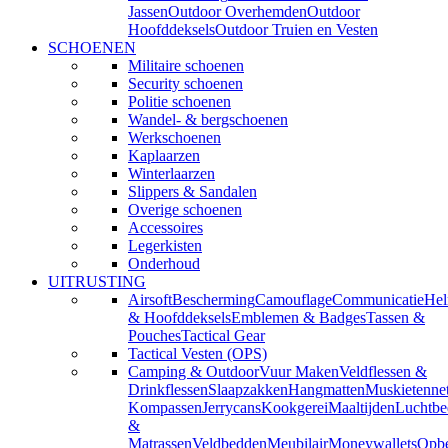
Jassen
Outdoor Overhemden
Outdoor
Hoofddeksels
Outdoor Truien en Vesten
SCHOENEN
Militaire schoenen
Security schoenen
Politie schoenen
Wandel- & bergschoenen
Werkschoenen
Kaplaarzen
Winterlaarzen
Slippers & Sandalen
Overige schoenen
Accessoires
Legerkisten
Onderhoud
UITRUSTING
Airsoft
Bescherming
Camouflage
Communicatie
He
& Hoofddeksels
Emblemen & Badges
Tassen &
Pouches
Tactical Gear
Tactical Vesten (OPS)
Camping & Outdoor
Vuur Maken
Veldflessen &
Drinkflessen
Slaapzakken
Hangmatten
Muskietenne
Kompassen
Jerrycans
Kookgerei
Maaltijden
Luchtbe
&
Matrassen
Veldbedden
Meubilair
Moneywallets
Opbe