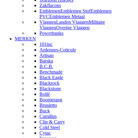
Zakflacons
Emblemen
Emblemen Stof
Emblemen
PVC
Emblemen Metaal
Vlaggen
Landen Vlaggen
Militaire
Vlaggen
Overige Vlaggen
Powerbanks
MERKEN
101inc
Ardennes-Coticule
Artisan
Barska
B.C.B.
Benchmade
Black Eagle
Blackrock
Blackstone
Bollé
Boomerang
Brusletto
Buck
Camillus
Clip & Carry
Cold Steel
Cytac