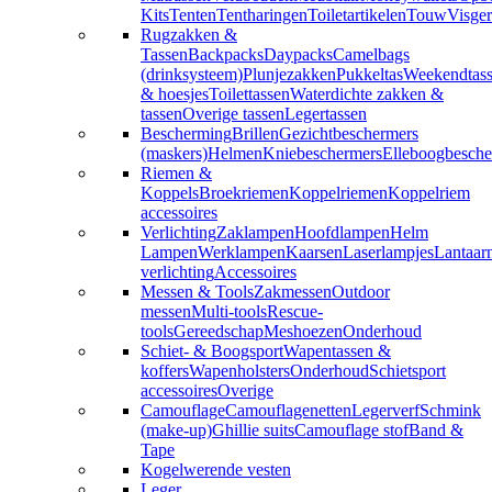
Kits
Tenten
Tentharingen
Toiletartikelen
Touw
Visger
Rugzakken &
Tassen
Backpacks
Daypacks
Camelbags
(drinksysteem)
Plunjezakken
Pukkeltas
Weekendtas
& hoesjes
Toilettassen
Waterdichte zakken &
tassen
Overige tassen
Legertassen
Bescherming
Brillen
Gezichtbeschermers
(maskers)
Helmen
Kniebeschermers
Elleboogbesche
Riemen &
Koppels
Broekriemen
Koppelriemen
Koppelriem
accessoires
Verlichting
Zaklampen
Hoofdlampen
Helm
Lampen
Werklampen
Kaarsen
Laserlampjes
Lantaar
verlichting
Accessoires
Messen & Tools
Zakmessen
Outdoor
messen
Multi-tools
Rescue-
tools
Gereedschap
Meshoezen
Onderhoud
Schiet- & Boogsport
Wapentassen &
koffers
Wapenholsters
Onderhoud
Schietsport
accessoires
Overige
Camouflage
Camouflagenetten
Legerverf
Schmink
(make-up)
Ghillie suits
Camouflage stof
Band &
Tape
Kogelwerende vesten
Leger