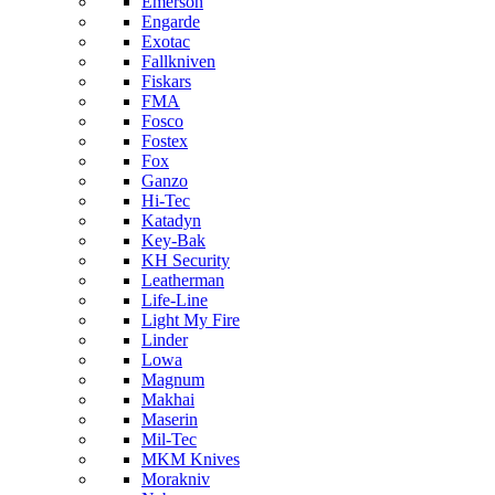
Emerson
Engarde
Exotac
Fallkniven
Fiskars
FMA
Fosco
Fostex
Fox
Ganzo
Hi-Tec
Katadyn
Key-Bak
KH Security
Leatherman
Life-Line
Light My Fire
Linder
Lowa
Magnum
Makhai
Maserin
Mil-Tec
MKM Knives
Morakniv