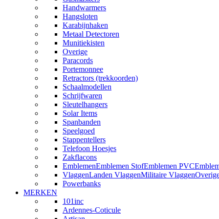
Handwarmers
Hangsloten
Karabijnhaken
Metaal Detectoren
Munitiekisten
Overige
Paracords
Portemonnee
Retractors (trekkoorden)
Schaalmodellen
Schrijfwaren
Sleutelhangers
Solar Items
Spanbanden
Speelgoed
Stappentellers
Telefoon Hoesjes
Zakflacons
Emblemen
Emblemen Stof
Emblemen PVC
Emblem
Vlaggen
Landen Vlaggen
Militaire Vlaggen
Overig
Powerbanks
MERKEN
101inc
Ardennes-Coticule
Artisan