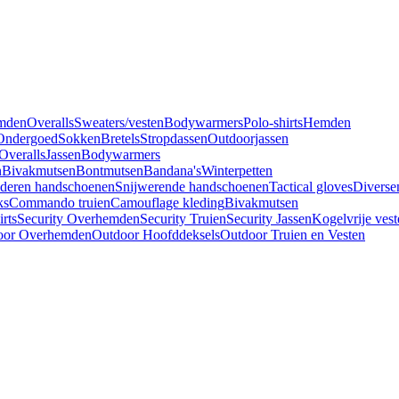
mden
Overalls
Sweaters/vesten
Bodywarmers
Polo-shirts
Hemden
Ondergoed
Sokken
Bretels
Stropdassen
Outdoorjassen
Overalls
Jassen
Bodywarmers
n
Bivakmutsen
Bontmutsen
Bandana's
Winterpetten
deren handschoenen
Snijwerende handschoenen
Tactical gloves
Diverse
ks
Commando truien
Camouflage kleding
Bivakmutsen
irts
Security Overhemden
Security Truien
Security Jassen
Kogelvrije vest
oor Overhemden
Outdoor Hoofddeksels
Outdoor Truien en Vesten