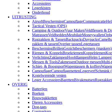
Accessoires
Legerkisten
Onderhoud
UITRUSTING
Airsoft
Bescherming
Camouflage
Communicatie
Hel
Tactical Vesten (OPS)
Camping & Outdoor
Vuur Maken
Veldflessen & Dr
Matrassen
Veldbedden
Meubilair
Moneywallets
Opbe
Rugzakken & Tassen
Backpacks
Daypacks
Camelba
zakken & tassen
Overige tassen
Legertassen
Bescherming
Brillen
Gezichtbeschermers (maskers)
Riemen & Koppels
Broekriemen
Koppelriemen
Kop
Verlichting
Zaklampen
Hoofdlampen
Helm Lampen
Messen & Tools
Zakmessen
Outdoor messen
Multi-
Schiet- & Boogsport
Wapentassen & koffers
Wapenh
Camouflage
Camouflagenetten
Legerverf
Schmink 
Kogelwerende vesten
Leger Accessoires
Baretten
Bivakmutsen
Rugzakke
OVERIG
Batterijen
Boeken
Bouwpakketten
Dieren Accessoires
Dog-tags
Gasmaskers