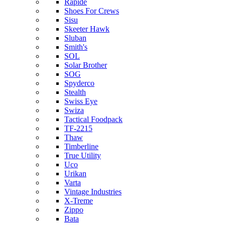
Rapide
Shoes For Crews
Sisu
Skeeter Hawk
Sluban
Smith's
SOL
Solar Brother
SOG
Spyderco
Stealth
Swiss Eye
Swiza
Tactical Foodpack
TF-2215
Thaw
Timberline
True Utility
Uco
Urikan
Varta
Vintage Industries
X-Treme
Zippo
Bata