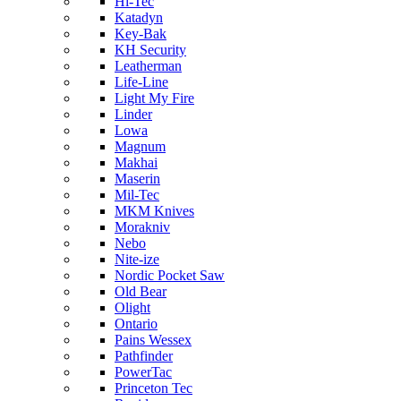
Hi-Tec
Katadyn
Key-Bak
KH Security
Leatherman
Life-Line
Light My Fire
Linder
Lowa
Magnum
Makhai
Maserin
Mil-Tec
MKM Knives
Morakniv
Nebo
Nite-ize
Nordic Pocket Saw
Old Bear
Olight
Ontario
Pains Wessex
Pathfinder
PowerTac
Princeton Tec