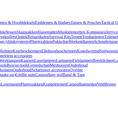
men & Hoofddeksels
Emblemen & Badges
Tassen & Pouches
Tactical 
inkflessen
Slaapzakken
Hangmatten
Muskietennetten
Kompassen
Jerryca
rgkoffers
Optiek
Reisartikelen
Survival Kits
Tenten
Tentharingen
Toiletar
gs (drinksysteem)
Plunjezakken
Pukkeltas
Weekendtassen
Schoudertasse
Helmen
Kniebeschermers
Elleboogbeschermers
Kogelwerend
Snijweren
pelriem accessoires
Werklampen
Kaarsen
Laserlampjes
Lantaarns
Fietslampen
Breeklichten
Ga
tools
Rescue-tools
Gereedschap
Meshoezen
Onderhoud
olsters
Onderhoud
Schietsport accessoires
Overige
(make-up)
Ghillie suits
Camouflage stof
Band & Tape
n
Legertassen
Plunjezakken
Koppelriemen
Camouflagenetten
Veldflessen