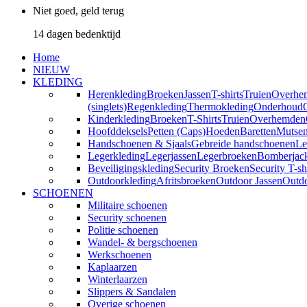
Niet goed, geld terug
14 dagen bedenktijd
Home
NIEUW
KLEDING
Herenkleding
Broeken
Jassen
T-shirts
Truien
Overhe
(singlets)
Regenkleding
Thermokleding
Onderhoud
Kinderkleding
Broeken
T-Shirts
Truien
Overhemden
Hoofddeksels
Petten (Caps)
Hoeden
Baretten
Mutse
Handschoenen & Sjaals
Gebreide handschoenen
Le
Legerkleding
Legerjassen
Legerbroeken
Bomberjac
Beveiligingskleding
Security Broeken
Security T-sh
Outdoorkleding
Afritsbroeken
Outdoor Jassen
Outd
SCHOENEN
Militaire schoenen
Security schoenen
Politie schoenen
Wandel- & bergschoenen
Werkschoenen
Kaplaarzen
Winterlaarzen
Slippers & Sandalen
Overige schoenen