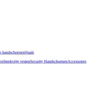
n handschoenen
Sjaals
en
Steekvrije vesten
Security Handschoenen
Accessoires