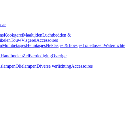
Gear
ns
Kookgerei
Maaltijden
Luchtbedden &
tikelen
Touw
Visgerei
Accessoires
n
Munitietasjes
Heuptasjes
Nektasjes & hoesjes
Toilettassen
Waterdichte
d
Handboeien
Zelfverdediging
Overige
slampen
Olielampen
Diverse verlichting
Accessoires