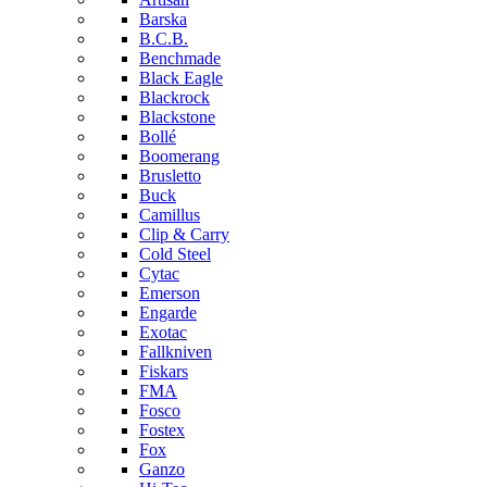
Barska
B.C.B.
Benchmade
Black Eagle
Blackrock
Blackstone
Bollé
Boomerang
Brusletto
Buck
Camillus
Clip & Carry
Cold Steel
Cytac
Emerson
Engarde
Exotac
Fallkniven
Fiskars
FMA
Fosco
Fostex
Fox
Ganzo