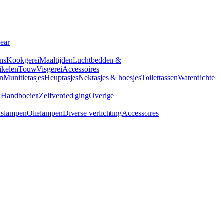
Gear
ns
Kookgerei
Maaltijden
Luchtbedden &
tikelen
Touw
Visgerei
Accessoires
n
Munitietasjes
Heuptasjes
Nektasjes & hoesjes
Toilettassen
Waterdichte
d
Handboeien
Zelfverdediging
Overige
slampen
Olielampen
Diverse verlichting
Accessoires