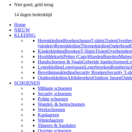
Niet goed, geld terug
14 dagen bedenktijd
Home
NIEUW
KLEDING
Herenkleding
Broeken
Jassen
T-shirts
Truien
Overhe
(singlets)
Regenkleding
Thermokleding
Onderhoud
Kinderkleding
Broeken
T-Shirts
Truien
Overhemden
Hoofddeksels
Petten (Caps)
Hoeden
Baretten
Mutse
Handschoenen & Sjaals
Gebreide handschoenen
Le
Legerkleding
Legerjassen
Legerbroeken
Bomberjac
Beveiligingskleding
Security Broeken
Security T-sh
Outdoorkleding
Afritsbroeken
Outdoor Jassen
Outd
SCHOENEN
Militaire schoenen
Security schoenen
Politie schoenen
Wandel- & bergschoenen
Werkschoenen
Kaplaarzen
Winterlaarzen
Slippers & Sandalen
Overige schoenen