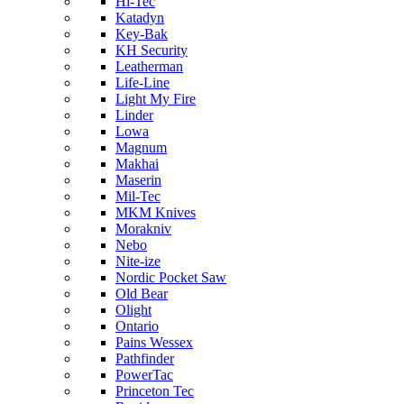
Hi-Tec
Katadyn
Key-Bak
KH Security
Leatherman
Life-Line
Light My Fire
Linder
Lowa
Magnum
Makhai
Maserin
Mil-Tec
MKM Knives
Morakniv
Nebo
Nite-ize
Nordic Pocket Saw
Old Bear
Olight
Ontario
Pains Wessex
Pathfinder
PowerTac
Princeton Tec