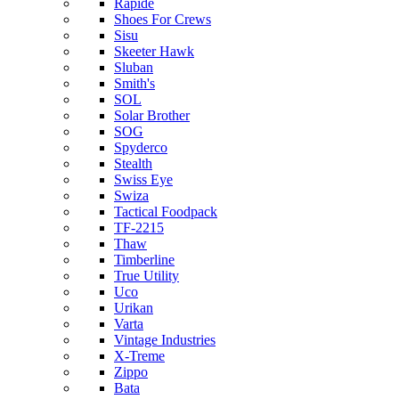
Rapide
Shoes For Crews
Sisu
Skeeter Hawk
Sluban
Smith's
SOL
Solar Brother
SOG
Spyderco
Stealth
Swiss Eye
Swiza
Tactical Foodpack
TF-2215
Thaw
Timberline
True Utility
Uco
Urikan
Varta
Vintage Industries
X-Treme
Zippo
Bata