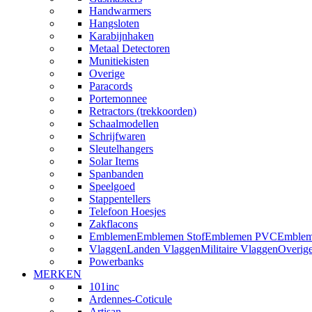
Handwarmers
Hangsloten
Karabijnhaken
Metaal Detectoren
Munitiekisten
Overige
Paracords
Portemonnee
Retractors (trekkoorden)
Schaalmodellen
Schrijfwaren
Sleutelhangers
Solar Items
Spanbanden
Speelgoed
Stappentellers
Telefoon Hoesjes
Zakflacons
Emblemen
Emblemen Stof
Emblemen PVC
Emblem
Vlaggen
Landen Vlaggen
Militaire Vlaggen
Overig
Powerbanks
MERKEN
101inc
Ardennes-Coticule
Artisan