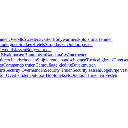
mden
Overalls
Sweaters/vesten
Bodywarmers
Polo-shirts
Hemden
Ondergoed
Sokken
Bretels
Stropdassen
Outdoorjassen
Overalls
Jassen
Bodywarmers
n
Bivakmutsen
Bontmutsen
Bandana's
Winterpetten
deren handschoenen
Snijwerende handschoenen
Tactical gloves
Diverse
ks
Commando truien
Camouflage kleding
Bivakmutsen
irts
Security Overhemden
Security Truien
Security Jassen
Kogelvrije vest
oor Overhemden
Outdoor Hoofddeksels
Outdoor Truien en Vesten