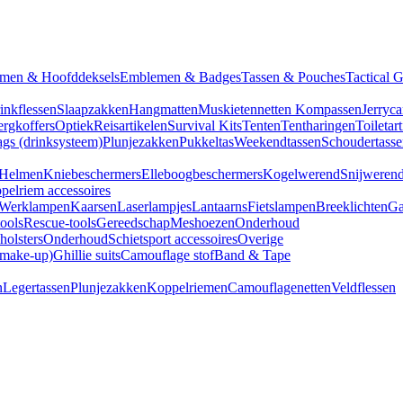
men & Hoofddeksels
Emblemen & Badges
Tassen & Pouches
Tactical 
inkflessen
Slaapzakken
Hangmatten
Muskietennetten
Kompassen
Jerryca
rgkoffers
Optiek
Reisartikelen
Survival Kits
Tenten
Tentharingen
Toiletar
gs (drinksysteem)
Plunjezakken
Pukkeltas
Weekendtassen
Schoudertasse
Helmen
Kniebeschermers
Elleboogbeschermers
Kogelwerend
Snijweren
pelriem accessoires
Werklampen
Kaarsen
Laserlampjes
Lantaarns
Fietslampen
Breeklichten
Ga
tools
Rescue-tools
Gereedschap
Meshoezen
Onderhoud
olsters
Onderhoud
Schietsport accessoires
Overige
(make-up)
Ghillie suits
Camouflage stof
Band & Tape
n
Legertassen
Plunjezakken
Koppelriemen
Camouflagenetten
Veldflessen