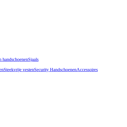
n handschoenen
Sjaals
en
Steekvrije vesten
Security Handschoenen
Accessoires