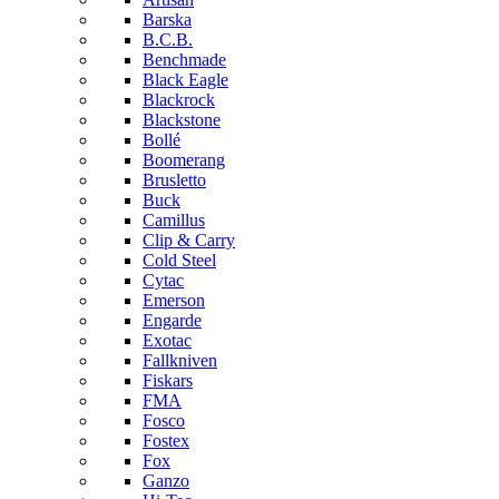
Barska
B.C.B.
Benchmade
Black Eagle
Blackrock
Blackstone
Bollé
Boomerang
Brusletto
Buck
Camillus
Clip & Carry
Cold Steel
Cytac
Emerson
Engarde
Exotac
Fallkniven
Fiskars
FMA
Fosco
Fostex
Fox
Ganzo