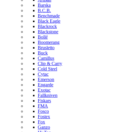
Barska
B.C.B.
Benchmade
Black Eagle
Blackrock
Blackstone
Bollé
Boomerang
Brusletto
Buck
Camillus
Clip & Carry
Cold Steel
Cytac
Emerson
Engarde
Exotac
Fallkniven
Fiskars
FMA
Fosco
Fostex
Fox
Ganzo