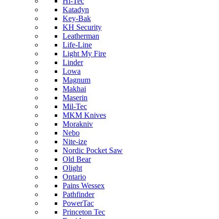
Hi-Tec
Katadyn
Key-Bak
KH Security
Leatherman
Life-Line
Light My Fire
Linder
Lowa
Magnum
Makhai
Maserin
Mil-Tec
MKM Knives
Morakniv
Nebo
Nite-ize
Nordic Pocket Saw
Old Bear
Olight
Ontario
Pains Wessex
Pathfinder
PowerTac
Princeton Tec