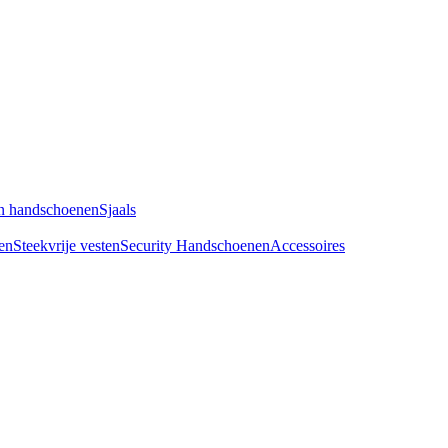
n handschoenen
Sjaals
en
Steekvrije vesten
Security Handschoenen
Accessoires