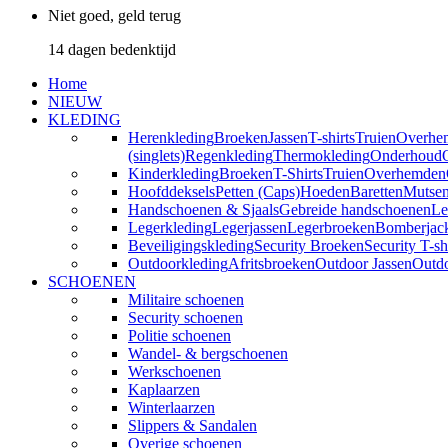
Niet goed, geld terug
14 dagen bedenktijd
Home
NIEUW
KLEDING
Herenkleding
Broeken
Jassen
T-shirts
Truien
Overhe
(singlets)
Regenkleding
Thermokleding
Onderhoud
Kinderkleding
Broeken
T-Shirts
Truien
Overhemden
Hoofddeksels
Petten (Caps)
Hoeden
Baretten
Mutse
Handschoenen & Sjaals
Gebreide handschoenen
Le
Legerkleding
Legerjassen
Legerbroeken
Bomberjac
Beveiligingskleding
Security Broeken
Security T-sh
Outdoorkleding
Afritsbroeken
Outdoor Jassen
Outd
SCHOENEN
Militaire schoenen
Security schoenen
Politie schoenen
Wandel- & bergschoenen
Werkschoenen
Kaplaarzen
Winterlaarzen
Slippers & Sandalen
Overige schoenen