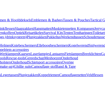
men & Hoofddeksels
Emblemen & Badges
Tassen & Pouches
Tactical 
inkflessen
Slaapzakken
Hangmatten
Muskietennetten
Kompassen
Jerryca
rgkoffers
Optiek
Reisartikelen
Survival Kits
Tenten
Tentharingen
Toiletar
gs (drinksysteem)
Plunjezakken
Pukkeltas
Weekendtassen
Schoudertasse
Helmen
Kniebeschermers
Elleboogbeschermers
Kogelwerend
Snijweren
pelriem accessoires
Werklampen
Kaarsen
Laserlampjes
Lantaarns
Fietslampen
Breeklichten
Ga
tools
Rescue-tools
Gereedschap
Meshoezen
Onderhoud
olsters
Onderhoud
Schietsport accessoires
Overige
(make-up)
Ghillie suits
Camouflage stof
Band & Tape
n
Legertassen
Plunjezakken
Koppelriemen
Camouflagenetten
Veldflessen