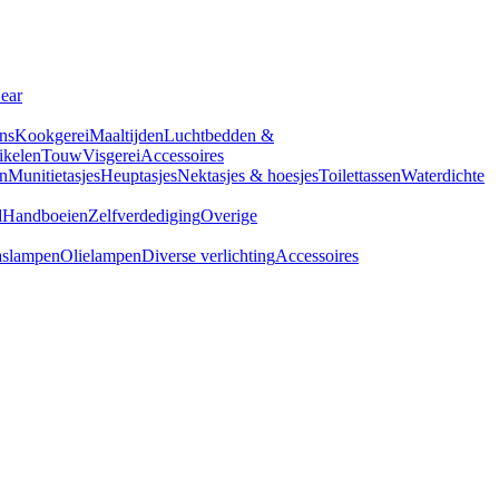
Gear
ns
Kookgerei
Maaltijden
Luchtbedden &
tikelen
Touw
Visgerei
Accessoires
n
Munitietasjes
Heuptasjes
Nektasjes & hoesjes
Toilettassen
Waterdichte
d
Handboeien
Zelfverdediging
Overige
slampen
Olielampen
Diverse verlichting
Accessoires