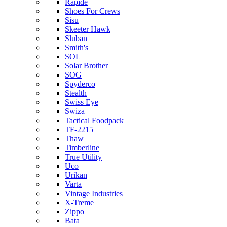
Rapide
Shoes For Crews
Sisu
Skeeter Hawk
Sluban
Smith's
SOL
Solar Brother
SOG
Spyderco
Stealth
Swiss Eye
Swiza
Tactical Foodpack
TF-2215
Thaw
Timberline
True Utility
Uco
Urikan
Varta
Vintage Industries
X-Treme
Zippo
Bata