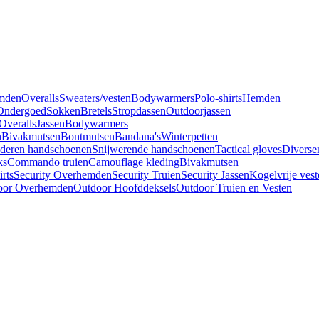
mden
Overalls
Sweaters/vesten
Bodywarmers
Polo-shirts
Hemden
Ondergoed
Sokken
Bretels
Stropdassen
Outdoorjassen
Overalls
Jassen
Bodywarmers
n
Bivakmutsen
Bontmutsen
Bandana's
Winterpetten
deren handschoenen
Snijwerende handschoenen
Tactical gloves
Diverse
ks
Commando truien
Camouflage kleding
Bivakmutsen
irts
Security Overhemden
Security Truien
Security Jassen
Kogelvrije vest
oor Overhemden
Outdoor Hoofddeksels
Outdoor Truien en Vesten