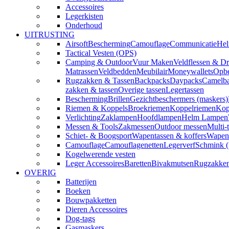
Accessoires
Legerkisten
Onderhoud
UITRUSTING
Airsoft
Bescherming
Camouflage
Communicatie
Hel
Tactical Vesten (OPS)
Camping & Outdoor
Vuur Maken
Veldflessen & Dr
Matrassen
Veldbedden
Meubilair
Moneywallets
Opbe
Rugzakken & Tassen
Backpacks
Daypacks
Camelba
zakken & tassen
Overige tassen
Legertassen
Bescherming
Brillen
Gezichtbeschermers (maskers)
Riemen & Koppels
Broekriemen
Koppelriemen
Kop
Verlichting
Zaklampen
Hoofdlampen
Helm Lampen
Messen & Tools
Zakmessen
Outdoor messen
Multi-
Schiet- & Boogsport
Wapentassen & koffers
Wapenh
Camouflage
Camouflagenetten
Legerverf
Schmink 
Kogelwerende vesten
Leger Accessoires
Baretten
Bivakmutsen
Rugzakke
OVERIG
Batterijen
Boeken
Bouwpakketten
Dieren Accessoires
Dog-tags
Gasmaskers