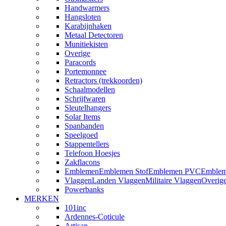
Handwarmers
Hangsloten
Karabijnhaken
Metaal Detectoren
Munitiekisten
Overige
Paracords
Portemonnee
Retractors (trekkoorden)
Schaalmodellen
Schrijfwaren
Sleutelhangers
Solar Items
Spanbanden
Speelgoed
Stappentellers
Telefoon Hoesjes
Zakflacons
Emblemen
Emblemen Stof
Emblemen PVC
Emblem
Vlaggen
Landen Vlaggen
Militaire Vlaggen
Overig
Powerbanks
MERKEN
101inc
Ardennes-Coticule
Artisan