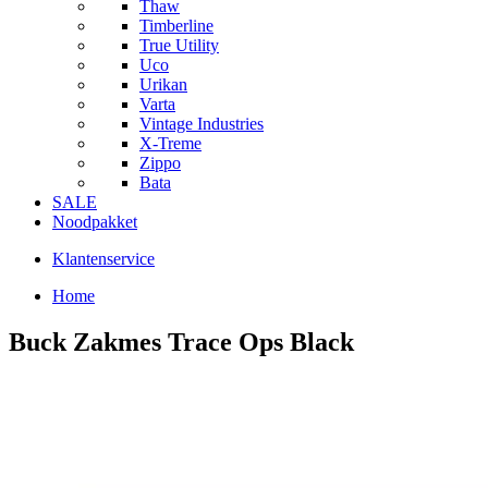
Thaw
Timberline
True Utility
Uco
Urikan
Varta
Vintage Industries
X-Treme
Zippo
Bata
SALE
Noodpakket
Klantenservice
Home
Buck Zakmes Trace Ops Black