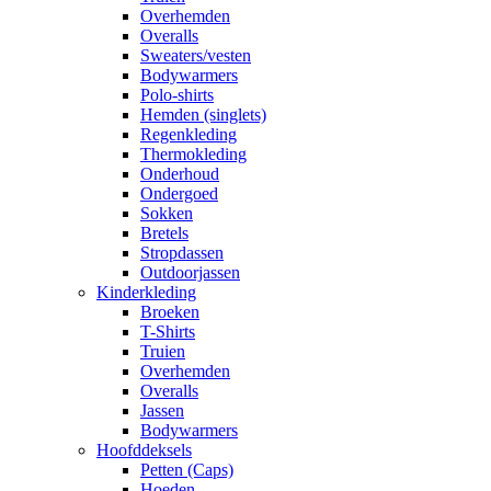
Overhemden
Overalls
Sweaters/vesten
Bodywarmers
Polo-shirts
Hemden (singlets)
Regenkleding
Thermokleding
Onderhoud
Ondergoed
Sokken
Bretels
Stropdassen
Outdoorjassen
Kinderkleding
Broeken
T-Shirts
Truien
Overhemden
Overalls
Jassen
Bodywarmers
Hoofddeksels
Petten (Caps)
Hoeden