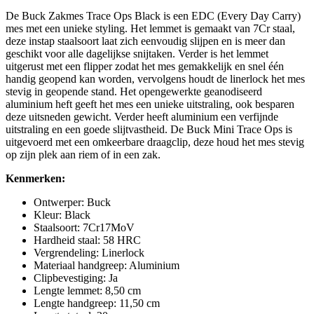
De Buck Zakmes Trace Ops Black is een EDC (Every Day Carry)
mes met een unieke styling. Het lemmet is gemaakt van 7Cr staal,
deze instap staalsoort laat zich eenvoudig slijpen en is meer dan
geschikt voor alle dagelijkse snijtaken. Verder is het lemmet
uitgerust met een flipper zodat het mes gemakkelijk en snel één
handig geopend kan worden, vervolgens houdt de linerlock het mes
stevig in geopende stand. Het opengewerkte geanodiseerd
aluminium heft geeft het mes een unieke uitstraling, ook besparen
deze uitsneden gewicht. Verder heeft aluminium een verfijnde
uitstraling en een goede slijtvastheid. De Buck Mini Trace Ops is
uitgevoerd met een omkeerbare draagclip, deze houd het mes stevig
op zijn plek aan riem of in een zak.
Kenmerken:
Ontwerper: Buck
Kleur: Black
Staalsoort: 7Cr17MoV
Hardheid staal: 58 HRC
Vergrendeling: Linerlock
Materiaal handgreep: Aluminium
Clipbevestiging: Ja
Lengte lemmet: 8,50 cm
Lengte handgreep: 11,50 cm