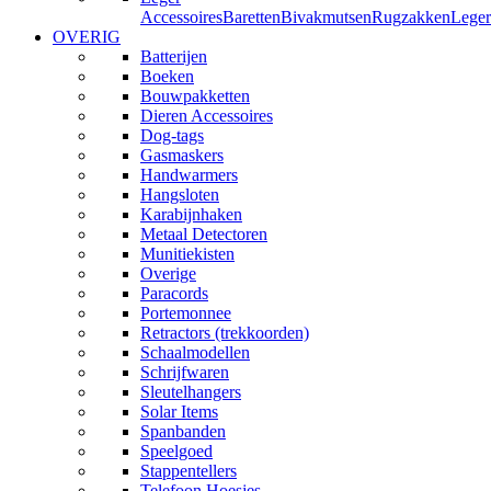
Accessoires
Baretten
Bivakmutsen
Rugzakken
Leger
OVERIG
Batterijen
Boeken
Bouwpakketten
Dieren Accessoires
Dog-tags
Gasmaskers
Handwarmers
Hangsloten
Karabijnhaken
Metaal Detectoren
Munitiekisten
Overige
Paracords
Portemonnee
Retractors (trekkoorden)
Schaalmodellen
Schrijfwaren
Sleutelhangers
Solar Items
Spanbanden
Speelgoed
Stappentellers
Telefoon Hoesjes