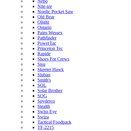
Nebo
Nite-ize
Nordic Pocket Saw
Old Bear
Olight
Ontario
Pains Wessex
Pathfinder
PowerTac
Princeton Tec
Rapide
Shoes For Crews
Sisu
Skeeter Hawk
Sluban
Smith's
SOL
Solar Brother
SOG
Spyderco
Stealth
Swiss Eye
Swiza
Tactical Foodpack
TF-2215