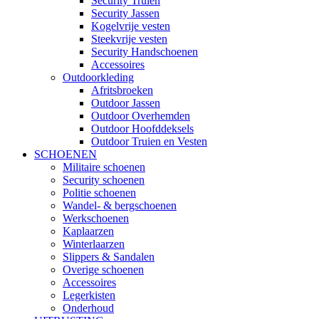
Security Truien
Security Jassen
Kogelvrije vesten
Steekvrije vesten
Security Handschoenen
Accessoires
Outdoorkleding
Afritsbroeken
Outdoor Jassen
Outdoor Overhemden
Outdoor Hoofddeksels
Outdoor Truien en Vesten
SCHOENEN
Militaire schoenen
Security schoenen
Politie schoenen
Wandel- & bergschoenen
Werkschoenen
Kaplaarzen
Winterlaarzen
Slippers & Sandalen
Overige schoenen
Accessoires
Legerkisten
Onderhoud