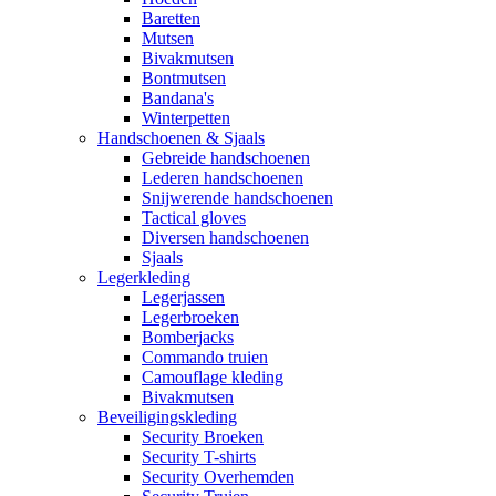
Baretten
Mutsen
Bivakmutsen
Bontmutsen
Bandana's
Winterpetten
Handschoenen & Sjaals
Gebreide handschoenen
Lederen handschoenen
Snijwerende handschoenen
Tactical gloves
Diversen handschoenen
Sjaals
Legerkleding
Legerjassen
Legerbroeken
Bomberjacks
Commando truien
Camouflage kleding
Bivakmutsen
Beveiligingskleding
Security Broeken
Security T-shirts
Security Overhemden