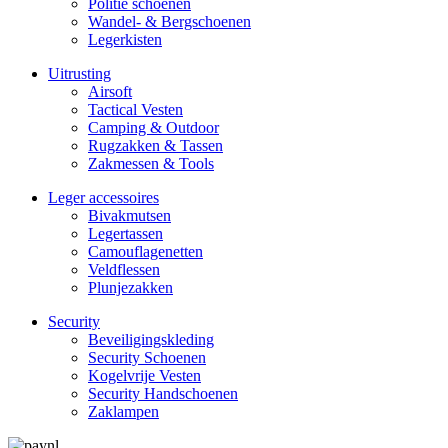
Politie schoenen
Wandel- & Berg­­schoenen
Legerkisten
Uitrusting
Airsoft
Tactical Ves­ten
Camping & Outdoor
Rugzakken & Tassen
Zakmessen & Tools
Leger accessoires
Bivakmutsen
Legertassen
Camouflage­­netten
Veldflessen
Plunjezakken
Security
Beveiligings­­kleding
Security Schoenen
Kogelvrije Vesten
Security Hand­­schoenen
Zaklampen