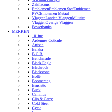
Zakflacons
Emblemen
Emblemen Stof
Emblemen
PVC
Emblemen Metaal
Vlaggen
Landen Vlaggen
Militaire
Vlaggen
Overige Vlaggen
Powerbanks
MERKEN
101inc
Ardennes-Coticule
Artisan
Barska
B.C.B.
Benchmade
Black Eagle
Blackrock
Blackstone
Bollé
Boomerang
Brusletto
Buck
Camillus
Clip & Carry
Cold Steel
Cytac