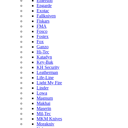
Emerson
Engarde
Exotac
Fallkniven
Fiskars
FMA
Fosco
Fostex
Fox
Ganzo
Hi-Tec
Katadyn
Key-Bak
KH Security
Leatherman
Life-Line
Light My Fire
Linder
Lowa
Magnum
Makhai
Maserin
Mil-Tec
MKM Knives
Morakniv