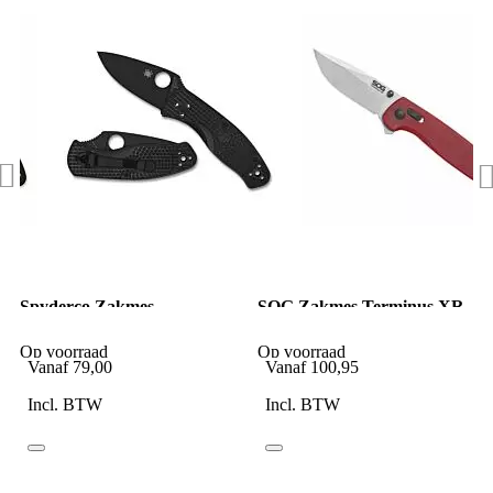
Spyderco Zakmes
SOG Zakmes Terminus XR
Persistence Lightweight
G10 Crimson PE
Black / Black 8Cr13MoV
Op voorraad
Op voorraad
PE
Vanaf
79,00
Vanaf
100,95
Incl. BTW
Incl. BTW