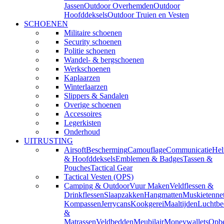
Jassen
Outdoor Overhemden
Outdoor
Hoofddeksels
Outdoor Truien en Vesten
SCHOENEN
Militaire schoenen
Security schoenen
Politie schoenen
Wandel- & bergschoenen
Werkschoenen
Kaplaarzen
Winterlaarzen
Slippers & Sandalen
Overige schoenen
Accessoires
Legerkisten
Onderhoud
UITRUSTING
Airsoft
Bescherming
Camouflage
Communicatie
He
& Hoofddeksels
Emblemen & Badges
Tassen &
Pouches
Tactical Gear
Tactical Vesten (OPS)
Camping & Outdoor
Vuur Maken
Veldflessen &
Drinkflessen
Slaapzakken
Hangmatten
Muskietenne
Kompassen
Jerrycans
Kookgerei
Maaltijden
Luchtbe
&
Matrassen
Veldbedden
Meubilair
Moneywallets
Opbe