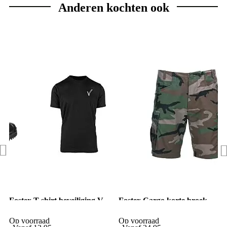
Anderen kochten ook
Fostex T-shirt beveiliging V-
Fostex Cargo korte broek
logo zwart
woodland camo
Op voorraad
Op voorraad