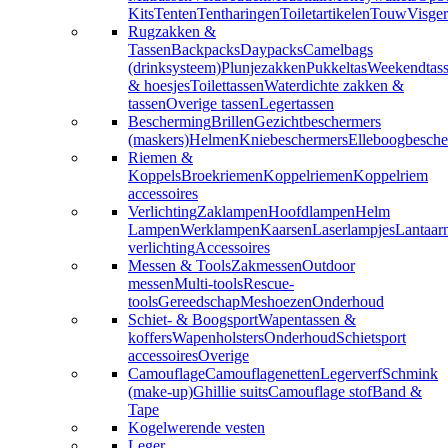
Kits
Tenten
Tentharingen
Toiletartikelen
Touw
Visger
Rugzakken &
Tassen
Backpacks
Daypacks
Camelbags
(drinksysteem)
Plunjezakken
Pukkeltas
Weekendtas
& hoesjes
Toilettassen
Waterdichte zakken &
tassen
Overige tassen
Legertassen
Bescherming
Brillen
Gezichtbeschermers
(maskers)
Helmen
Kniebeschermers
Elleboogbesche
Riemen &
Koppels
Broekriemen
Koppelriemen
Koppelriem
accessoires
Verlichting
Zaklampen
Hoofdlampen
Helm
Lampen
Werklampen
Kaarsen
Laserlampjes
Lantaar
verlichting
Accessoires
Messen & Tools
Zakmessen
Outdoor
messen
Multi-tools
Rescue-
tools
Gereedschap
Meshoezen
Onderhoud
Schiet- & Boogsport
Wapentassen &
koffers
Wapenholsters
Onderhoud
Schietsport
accessoires
Overige
Camouflage
Camouflagenetten
Legerverf
Schmink
(make-up)
Ghillie suits
Camouflage stof
Band &
Tape
Kogelwerende vesten
Leger