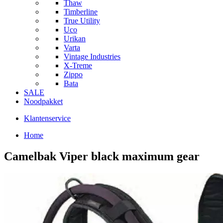
Thaw
Timberline
True Utility
Uco
Urikan
Varta
Vintage Industries
X-Treme
Zippo
Bata
SALE
Noodpakket
Klantenservice
Home
Camelbak Viper black maximum gear