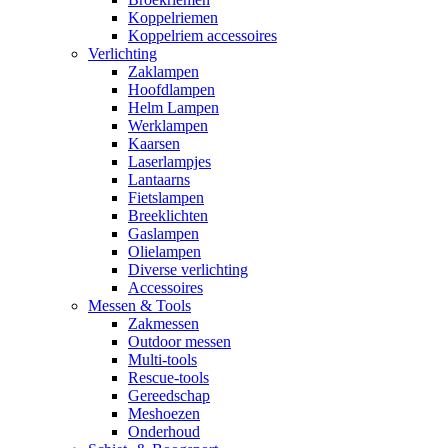
Koppelriemen
Koppelriem accessoires
Verlichting
Zaklampen
Hoofdlampen
Helm Lampen
Werklampen
Kaarsen
Laserlampjes
Lantaarns
Fietslampen
Breeklichten
Gaslampen
Olielampen
Diverse verlichting
Accessoires
Messen & Tools
Zakmessen
Outdoor messen
Multi-tools
Rescue-tools
Gereedschap
Meshoezen
Onderhoud