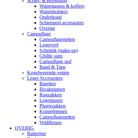
Schiet- & Boogsport
Wapentassen & koffers
Wapenholsters
Onderhoud
Schietsport accessoires
Overige
Camouflage
Camouflagenetten
Legerverf
Schmink (make-up)
Ghillie suits
Camouflage stof
Band & Tape
Kogelwerende vesten
Leger Accessoires
Baretten
Bivakmutsen
Rugzakken
Legertassen
Plunjezakken
Koppelriemen
Camouflagenetten
Veldflessen
OVERIG
Batterijen