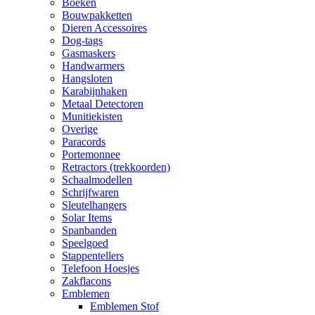
Boeken
Bouwpakketten
Dieren Accessoires
Dog-tags
Gasmaskers
Handwarmers
Hangsloten
Karabijnhaken
Metaal Detectoren
Munitiekisten
Overige
Paracords
Portemonnee
Retractors (trekkoorden)
Schaalmodellen
Schrijfwaren
Sleutelhangers
Solar Items
Spanbanden
Speelgoed
Stappentellers
Telefoon Hoesjes
Zakflacons
Emblemen
Emblemen Stof