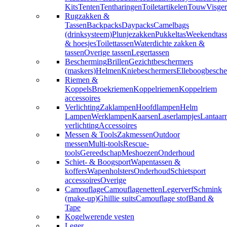
Kits
Tenten
Tentharingen
Toiletartikelen
Touw
Visger
Rugzakken &
Tassen
Backpacks
Daypacks
Camelbags
(drinksysteem)
Plunjezakken
Pukkeltas
Weekendtas
& hoesjes
Toilettassen
Waterdichte zakken &
tassen
Overige tassen
Legertassen
Bescherming
Brillen
Gezichtbeschermers
(maskers)
Helmen
Kniebeschermers
Elleboogbesche
Riemen &
Koppels
Broekriemen
Koppelriemen
Koppelriem
accessoires
Verlichting
Zaklampen
Hoofdlampen
Helm
Lampen
Werklampen
Kaarsen
Laserlampjes
Lantaar
verlichting
Accessoires
Messen & Tools
Zakmessen
Outdoor
messen
Multi-tools
Rescue-
tools
Gereedschap
Meshoezen
Onderhoud
Schiet- & Boogsport
Wapentassen &
koffers
Wapenholsters
Onderhoud
Schietsport
accessoires
Overige
Camouflage
Camouflagenetten
Legerverf
Schmink
(make-up)
Ghillie suits
Camouflage stof
Band &
Tape
Kogelwerende vesten
Leger