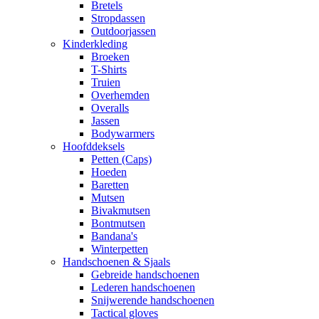
Bretels
Stropdassen
Outdoorjassen
Kinderkleding
Broeken
T-Shirts
Truien
Overhemden
Overalls
Jassen
Bodywarmers
Hoofddeksels
Petten (Caps)
Hoeden
Baretten
Mutsen
Bivakmutsen
Bontmutsen
Bandana's
Winterpetten
Handschoenen & Sjaals
Gebreide handschoenen
Lederen handschoenen
Snijwerende handschoenen
Tactical gloves