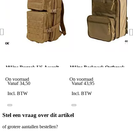
101inc Rugzak US Assault
101inc Backpack Outbreak
LQ13168A Coyote
1-3 days coyote
Op voorraad
Op voorraad
Vanaf
34,50
Vanaf
43,95
Incl. BTW
Incl. BTW
Stel een vraag over dit artikel
of grotere aantallen bestellen?