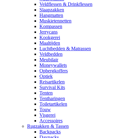
Veldflessen & Drinkflessen
Slaapzakken
Hangmatten
Muskietennetten
Kompassen
Jerrycans
Kookgerei
Maaltijden
Luchtbedden & Matrassen
Veldbedden
Meubilair
Moneywallets
Opbergkoffers
Optiek
Reisartikelen
Survival Kits
Tenten
Tentharingen
Toiletartikelen
Touw
Visgerei
Accessoires
Rugzakken & Tassen
Backpacks
Daypacks