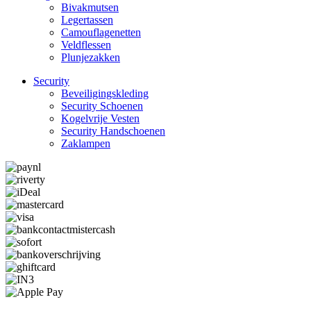
Bivakmutsen
Legertassen
Camouflage­­netten
Veldflessen
Plunjezakken
Security
Beveiligings­­kleding
Security Schoenen
Kogelvrije Vesten
Security Hand­­schoenen
Zaklampen