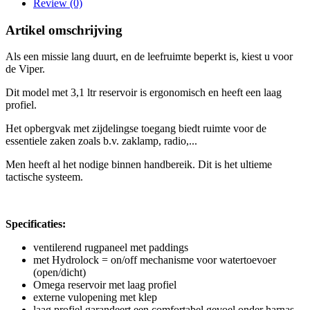
Review (0)
Artikel omschrijving
Als een missie lang duurt, en de leefruimte beperkt is, kiest u voor
de Viper.
Dit model met 3,1 ltr reservoir is ergonomisch en heeft een laag
profiel.
Het opbergvak met zijdelingse toegang biedt ruimte voor de
essentiele zaken zoals b.v. zaklamp, radio,...
Men heeft al het nodige binnen handbereik. Dit is het ultieme
tactische systeem.
Specificaties:
ventilerend rugpaneel met paddings
met Hydrolock = on/off mechanisme voor watertoevoer
(open/dicht)
Omega reservoir met laag profiel
externe vulopening met klep
laag profiel garandeert een comfortabel gevoel onder harnas