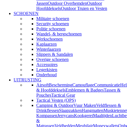
Jassen
Outdoor Overhemden
Outdoor
Hoofddeksels
Outdoor Truien en Vesten
SCHOENEN
Militaire schoenen
Security schoenen
Politie schoenen
Wandel- & bergschoenen
Werkschoenen
Kaplaarzen
Winterlaarzen
Slippers & Sandalen
Overige schoenen
Accessoires
Legerkisten
Onderhoud
UITRUSTING
Airsoft
Bescherming
Camouflage
Communicatie
He
& Hoofddeksels
Emblemen & Badges
Tassen &
Pouches
Tactical Gear
Tactical Vesten (OPS)
Camping & Outdoor
Vuur Maken
Veldflessen &
Drinkflessen
Slaapzakken
Hangmatten
Muskietenne
Kompassen
Jerrycans
Kookgerei
Maaltijden
Luchtbe
&
Matrassen
Veldbedden
Meubilair
Moneywallets
Opbe