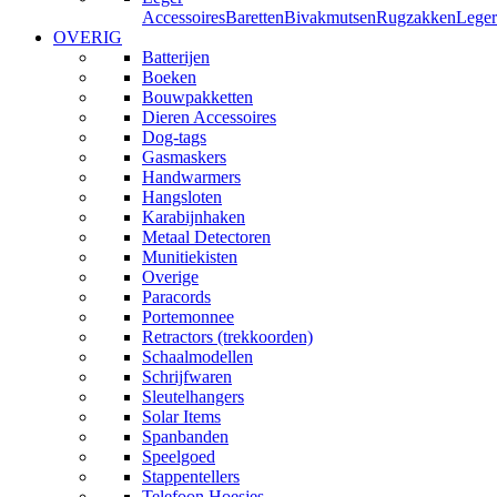
Accessoires
Baretten
Bivakmutsen
Rugzakken
Leger
OVERIG
Batterijen
Boeken
Bouwpakketten
Dieren Accessoires
Dog-tags
Gasmaskers
Handwarmers
Hangsloten
Karabijnhaken
Metaal Detectoren
Munitiekisten
Overige
Paracords
Portemonnee
Retractors (trekkoorden)
Schaalmodellen
Schrijfwaren
Sleutelhangers
Solar Items
Spanbanden
Speelgoed
Stappentellers
Telefoon Hoesjes