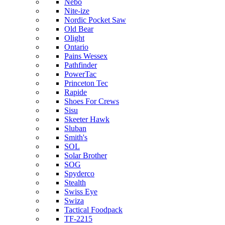
Nebo
Nite-ize
Nordic Pocket Saw
Old Bear
Olight
Ontario
Pains Wessex
Pathfinder
PowerTac
Princeton Tec
Rapide
Shoes For Crews
Sisu
Skeeter Hawk
Sluban
Smith's
SOL
Solar Brother
SOG
Spyderco
Stealth
Swiss Eye
Swiza
Tactical Foodpack
TF-2215