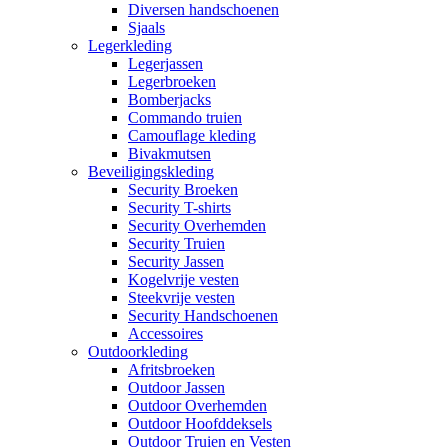
Diversen handschoenen
Sjaals
Legerkleding
Legerjassen
Legerbroeken
Bomberjacks
Commando truien
Camouflage kleding
Bivakmutsen
Beveiligingskleding
Security Broeken
Security T-shirts
Security Overhemden
Security Truien
Security Jassen
Kogelvrije vesten
Steekvrije vesten
Security Handschoenen
Accessoires
Outdoorkleding
Afritsbroeken
Outdoor Jassen
Outdoor Overhemden
Outdoor Hoofddeksels
Outdoor Truien en Vesten