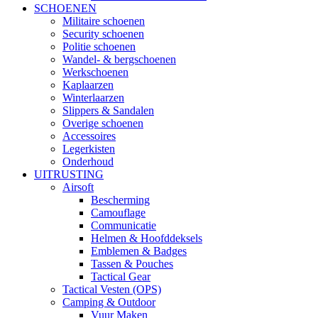
SCHOENEN
Militaire schoenen
Security schoenen
Politie schoenen
Wandel- & bergschoenen
Werkschoenen
Kaplaarzen
Winterlaarzen
Slippers & Sandalen
Overige schoenen
Accessoires
Legerkisten
Onderhoud
UITRUSTING
Airsoft
Bescherming
Camouflage
Communicatie
Helmen & Hoofddeksels
Emblemen & Badges
Tassen & Pouches
Tactical Gear
Tactical Vesten (OPS)
Camping & Outdoor
Vuur Maken