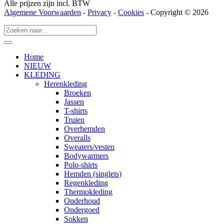
Alle prijzen zijn incl. BTW
Algemene Voorwaarden
-
Privacy
-
Cookies
- Copyright © 2026
Home
NIEUW
KLEDING
Herenkleding
Broeken
Jassen
T-shirts
Truien
Overhemden
Overalls
Sweaters/vesten
Bodywarmers
Polo-shirts
Hemden (singlets)
Regenkleding
Thermokleding
Onderhoud
Ondergoed
Sokken