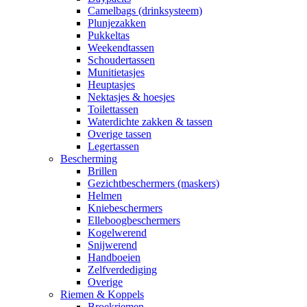
Camelbags (drinksysteem)
Plunjezakken
Pukkeltas
Weekendtassen
Schoudertassen
Munitietasjes
Heuptasjes
Nektasjes & hoesjes
Toilettassen
Waterdichte zakken & tassen
Overige tassen
Legertassen
Bescherming
Brillen
Gezichtbeschermers (maskers)
Helmen
Kniebeschermers
Elleboogbeschermers
Kogelwerend
Snijwerend
Handboeien
Zelfverdediging
Overige
Riemen & Koppels
Broekriemen