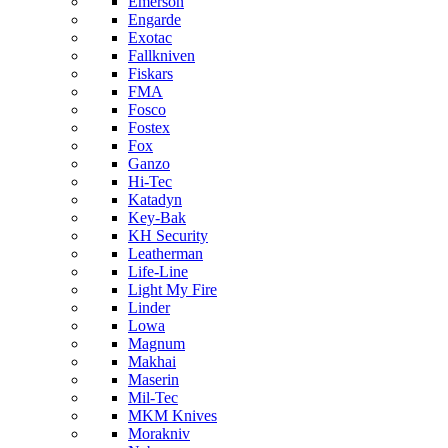
Emerson
Engarde
Exotac
Fallkniven
Fiskars
FMA
Fosco
Fostex
Fox
Ganzo
Hi-Tec
Katadyn
Key-Bak
KH Security
Leatherman
Life-Line
Light My Fire
Linder
Lowa
Magnum
Makhai
Maserin
Mil-Tec
MKM Knives
Morakniv