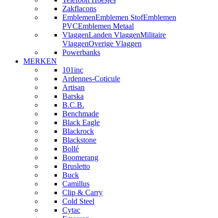
Zakflacons
Emblemen
Emblemen Stof
Emblemen
PVC
Emblemen Metaal
Vlaggen
Landen Vlaggen
Militaire
Vlaggen
Overige Vlaggen
Powerbanks
MERKEN
101inc
Ardennes-Coticule
Artisan
Barska
B.C.B.
Benchmade
Black Eagle
Blackrock
Blackstone
Bollé
Boomerang
Brusletto
Buck
Camillus
Clip & Carry
Cold Steel
Cytac