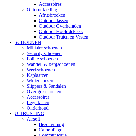
Accessoires
Outdoorkleding
Afritsbroeken
Outdoor Jassen
Outdoor Overhemden
Outdoor Hoofddeksels
Outdoor Truien en Vesten
SCHOENEN
Militaire schoenen
Security schoenen
Politie schoenen
Wandel- & bergschoenen
Werkschoenen
Kaplaarzen
Winterlaarzen
Slippers & Sandalen
Overige schoenen
Accessoires
Legerkisten
Onderhoud
UITRUSTING
Airsoft
Bescherming
Camouflage
Communicatie