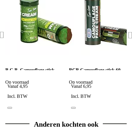
B.C.B. Camouflage stick
BCB Camouflage stick 60
bruin/groen klein
gr. zwart/groen
Op voorraad
Op voorraad
Vanaf
4,95
Vanaf
6,95
Incl. BTW
Incl. BTW
Anderen kochten ook