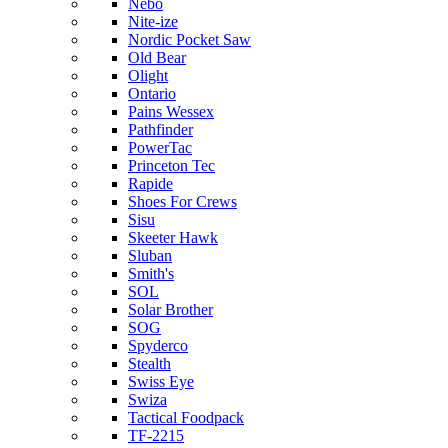
Nebo
Nite-ize
Nordic Pocket Saw
Old Bear
Olight
Ontario
Pains Wessex
Pathfinder
PowerTac
Princeton Tec
Rapide
Shoes For Crews
Sisu
Skeeter Hawk
Sluban
Smith's
SOL
Solar Brother
SOG
Spyderco
Stealth
Swiss Eye
Swiza
Tactical Foodpack
TF-2215