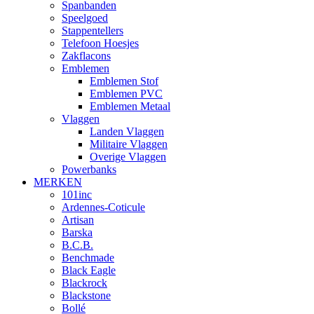
Spanbanden
Speelgoed
Stappentellers
Telefoon Hoesjes
Zakflacons
Emblemen
Emblemen Stof
Emblemen PVC
Emblemen Metaal
Vlaggen
Landen Vlaggen
Militaire Vlaggen
Overige Vlaggen
Powerbanks
MERKEN
101inc
Ardennes-Coticule
Artisan
Barska
B.C.B.
Benchmade
Black Eagle
Blackrock
Blackstone
Bollé