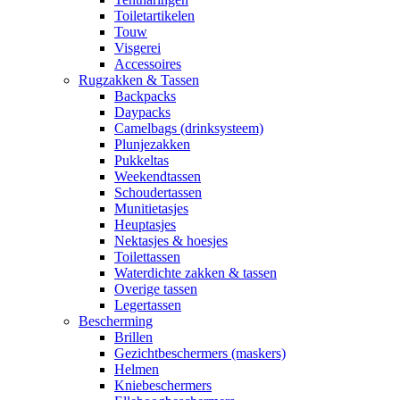
Toiletartikelen
Touw
Visgerei
Accessoires
Rugzakken & Tassen
Backpacks
Daypacks
Camelbags (drinksysteem)
Plunjezakken
Pukkeltas
Weekendtassen
Schoudertassen
Munitietasjes
Heuptasjes
Nektasjes & hoesjes
Toilettassen
Waterdichte zakken & tassen
Overige tassen
Legertassen
Bescherming
Brillen
Gezichtbeschermers (maskers)
Helmen
Kniebeschermers