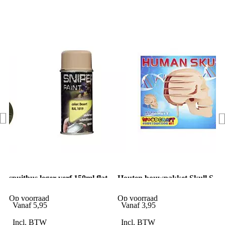
spuitbus leger verf 150ml flat
Houten bouwpakket Skull S-
desert camo (mat desert
09
camo)
Op voorraad
Op voorraad
Vanaf
5,95
Vanaf
3,95
Incl. BTW
Incl. BTW