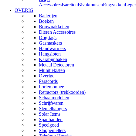
Accessoires
Baretten
Bivakmutsen
Rugzakken
Leger
OVERIG
Batterijen
Boeken
Bouwpakketten
Dieren Accessoires
Dog-tags
Gasmaskers
Handwarmers
Hangsloten
Karabijnhaken
Metaal Detectoren
Munitiekisten
Overige
Paracords
Portemonnee
Retractors (trekkoorden)
Schaalmodellen
Schrijfwaren
Sleutelhangers
Solar Items
Spanbanden
Speelgoed
Stappentellers
Telefoon Hoesjes