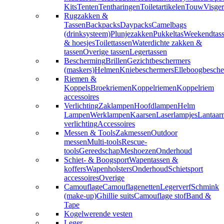
Kits
Tenten
Tentharingen
Toiletartikelen
Touw
Visger
Rugzakken &
Tassen
Backpacks
Daypacks
Camelbags
(drinksysteem)
Plunjezakken
Pukkeltas
Weekendtas
& hoesjes
Toilettassen
Waterdichte zakken &
tassen
Overige tassen
Legertassen
Bescherming
Brillen
Gezichtbeschermers
(maskers)
Helmen
Kniebeschermers
Elleboogbesche
Riemen &
Koppels
Broekriemen
Koppelriemen
Koppelriem
accessoires
Verlichting
Zaklampen
Hoofdlampen
Helm
Lampen
Werklampen
Kaarsen
Laserlampjes
Lantaar
verlichting
Accessoires
Messen & Tools
Zakmessen
Outdoor
messen
Multi-tools
Rescue-
tools
Gereedschap
Meshoezen
Onderhoud
Schiet- & Boogsport
Wapentassen &
koffers
Wapenholsters
Onderhoud
Schietsport
accessoires
Overige
Camouflage
Camouflagenetten
Legerverf
Schmink
(make-up)
Ghillie suits
Camouflage stof
Band &
Tape
Kogelwerende vesten
Leger