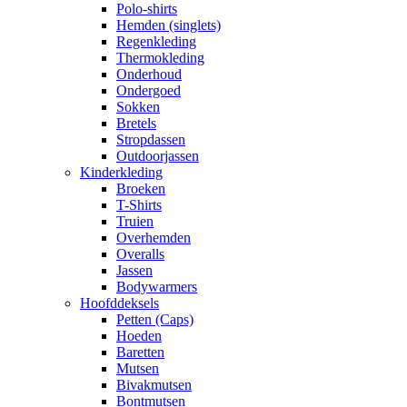
Polo-shirts
Hemden (singlets)
Regenkleding
Thermokleding
Onderhoud
Ondergoed
Sokken
Bretels
Stropdassen
Outdoorjassen
Kinderkleding
Broeken
T-Shirts
Truien
Overhemden
Overalls
Jassen
Bodywarmers
Hoofddeksels
Petten (Caps)
Hoeden
Baretten
Mutsen
Bivakmutsen
Bontmutsen