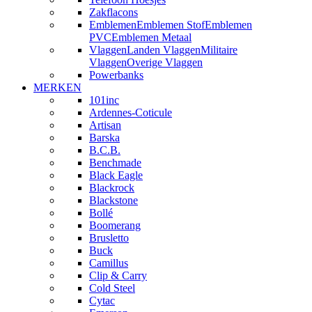
Zakflacons
Emblemen
Emblemen Stof
Emblemen
PVC
Emblemen Metaal
Vlaggen
Landen Vlaggen
Militaire
Vlaggen
Overige Vlaggen
Powerbanks
MERKEN
101inc
Ardennes-Coticule
Artisan
Barska
B.C.B.
Benchmade
Black Eagle
Blackrock
Blackstone
Bollé
Boomerang
Brusletto
Buck
Camillus
Clip & Carry
Cold Steel
Cytac