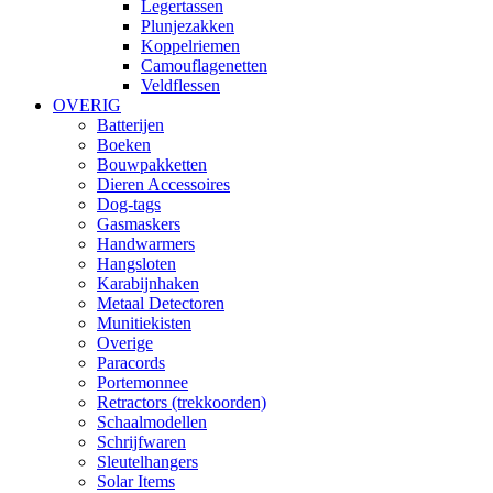
Legertassen
Plunjezakken
Koppelriemen
Camouflagenetten
Veldflessen
OVERIG
Batterijen
Boeken
Bouwpakketten
Dieren Accessoires
Dog-tags
Gasmaskers
Handwarmers
Hangsloten
Karabijnhaken
Metaal Detectoren
Munitiekisten
Overige
Paracords
Portemonnee
Retractors (trekkoorden)
Schaalmodellen
Schrijfwaren
Sleutelhangers
Solar Items