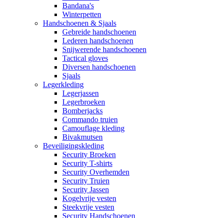
Bandana's
Winterpetten
Handschoenen & Sjaals
Gebreide handschoenen
Lederen handschoenen
Snijwerende handschoenen
Tactical gloves
Diversen handschoenen
Sjaals
Legerkleding
Legerjassen
Legerbroeken
Bomberjacks
Commando truien
Camouflage kleding
Bivakmutsen
Beveiligingskleding
Security Broeken
Security T-shirts
Security Overhemden
Security Truien
Security Jassen
Kogelvrije vesten
Steekvrije vesten
Security Handschoenen