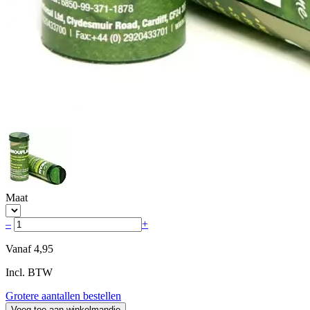
Maat
–
+
Vanaf
4,95
Incl. BTW
Grotere aantallen bestellen
Voeg toe aan winkelmandje