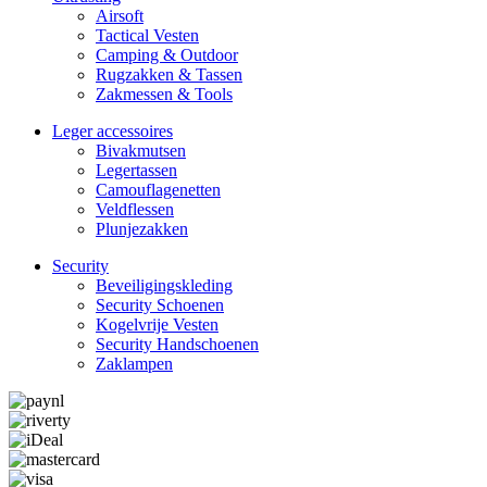
Airsoft
Tactical Ves­ten
Camping & Outdoor
Rugzakken & Tassen
Zakmessen & Tools
Leger accessoires
Bivakmutsen
Legertassen
Camouflage­­netten
Veldflessen
Plunjezakken
Security
Beveiligings­­kleding
Security Schoenen
Kogelvrije Vesten
Security Hand­­schoenen
Zaklampen