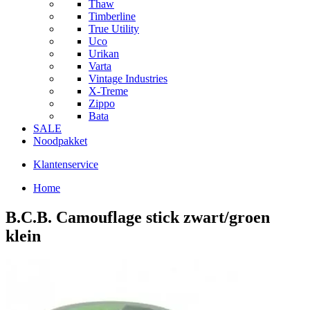
Thaw
Timberline
True Utility
Uco
Urikan
Varta
Vintage Industries
X-Treme
Zippo
Bata
SALE
Noodpakket
Klantenservice
Home
B.C.B. Camouflage stick zwart/groen
klein