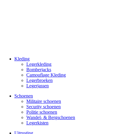
Kleding
Legerkleding
Bomberjacks
Camouflage Kleding
Legerbroeken
Legerjassen
Schoenen
Militaire schoe­nen
Security schoenen
Politie schoenen
Wandel- & Berg­­schoenen
Legerkisten
Uitrusting