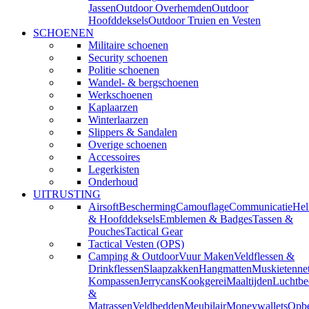
Jassen
Outdoor Overhemden
Outdoor
Hoofddeksels
Outdoor Truien en Vesten
SCHOENEN
Militaire schoenen
Security schoenen
Politie schoenen
Wandel- & bergschoenen
Werkschoenen
Kaplaarzen
Winterlaarzen
Slippers & Sandalen
Overige schoenen
Accessoires
Legerkisten
Onderhoud
UITRUSTING
Airsoft
Bescherming
Camouflage
Communicatie
He
& Hoofddeksels
Emblemen & Badges
Tassen &
Pouches
Tactical Gear
Tactical Vesten (OPS)
Camping & Outdoor
Vuur Maken
Veldflessen &
Drinkflessen
Slaapzakken
Hangmatten
Muskietenne
Kompassen
Jerrycans
Kookgerei
Maaltijden
Luchtbe
&
Matrassen
Veldbedden
Meubilair
Moneywallets
Opbe