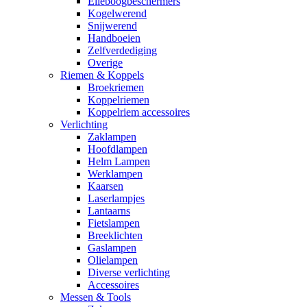
Elleboogbeschermers
Kogelwerend
Snijwerend
Handboeien
Zelfverdediging
Overige
Riemen & Koppels
Broekriemen
Koppelriemen
Koppelriem accessoires
Verlichting
Zaklampen
Hoofdlampen
Helm Lampen
Werklampen
Kaarsen
Laserlampjes
Lantaarns
Fietslampen
Breeklichten
Gaslampen
Olielampen
Diverse verlichting
Accessoires
Messen & Tools