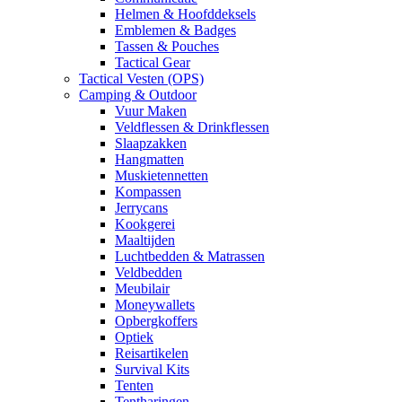
Helmen & Hoofddeksels
Emblemen & Badges
Tassen & Pouches
Tactical Gear
Tactical Vesten (OPS)
Camping & Outdoor
Vuur Maken
Veldflessen & Drinkflessen
Slaapzakken
Hangmatten
Muskietennetten
Kompassen
Jerrycans
Kookgerei
Maaltijden
Luchtbedden & Matrassen
Veldbedden
Meubilair
Moneywallets
Opbergkoffers
Optiek
Reisartikelen
Survival Kits
Tenten
Tentharingen