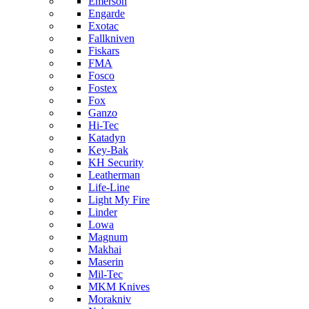
Emerson
Engarde
Exotac
Fallkniven
Fiskars
FMA
Fosco
Fostex
Fox
Ganzo
Hi-Tec
Katadyn
Key-Bak
KH Security
Leatherman
Life-Line
Light My Fire
Linder
Lowa
Magnum
Makhai
Maserin
Mil-Tec
MKM Knives
Morakniv