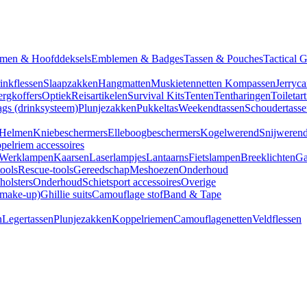
men & Hoofddeksels
Emblemen & Badges
Tassen & Pouches
Tactical 
inkflessen
Slaapzakken
Hangmatten
Muskietennetten
Kompassen
Jerryca
rgkoffers
Optiek
Reisartikelen
Survival Kits
Tenten
Tentharingen
Toiletar
gs (drinksysteem)
Plunjezakken
Pukkeltas
Weekendtassen
Schoudertasse
Helmen
Kniebeschermers
Elleboogbeschermers
Kogelwerend
Snijweren
pelriem accessoires
Werklampen
Kaarsen
Laserlampjes
Lantaarns
Fietslampen
Breeklichten
Ga
tools
Rescue-tools
Gereedschap
Meshoezen
Onderhoud
olsters
Onderhoud
Schietsport accessoires
Overige
(make-up)
Ghillie suits
Camouflage stof
Band & Tape
n
Legertassen
Plunjezakken
Koppelriemen
Camouflagenetten
Veldflessen