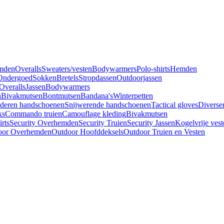
mden
Overalls
Sweaters/vesten
Bodywarmers
Polo-shirts
Hemden
Ondergoed
Sokken
Bretels
Stropdassen
Outdoorjassen
Overalls
Jassen
Bodywarmers
n
Bivakmutsen
Bontmutsen
Bandana's
Winterpetten
deren handschoenen
Snijwerende handschoenen
Tactical gloves
Diverse
ks
Commando truien
Camouflage kleding
Bivakmutsen
irts
Security Overhemden
Security Truien
Security Jassen
Kogelvrije vest
oor Overhemden
Outdoor Hoofddeksels
Outdoor Truien en Vesten