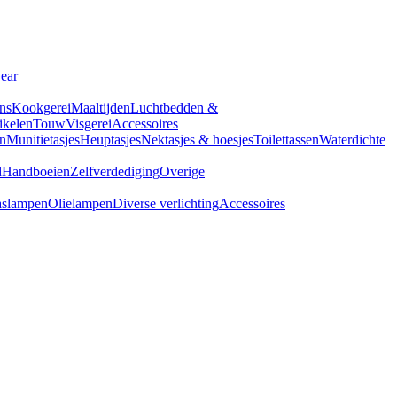
Gear
ns
Kookgerei
Maaltijden
Luchtbedden &
tikelen
Touw
Visgerei
Accessoires
n
Munitietasjes
Heuptasjes
Nektasjes & hoesjes
Toilettassen
Waterdichte
d
Handboeien
Zelfverdediging
Overige
slampen
Olielampen
Diverse verlichting
Accessoires