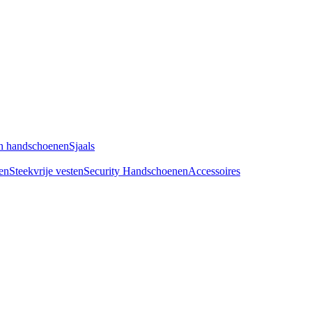
n handschoenen
Sjaals
en
Steekvrije vesten
Security Handschoenen
Accessoires