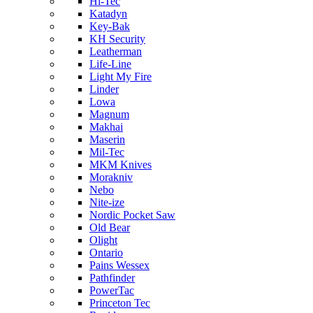
Hi-Tec
Katadyn
Key-Bak
KH Security
Leatherman
Life-Line
Light My Fire
Linder
Lowa
Magnum
Makhai
Maserin
Mil-Tec
MKM Knives
Morakniv
Nebo
Nite-ize
Nordic Pocket Saw
Old Bear
Olight
Ontario
Pains Wessex
Pathfinder
PowerTac
Princeton Tec