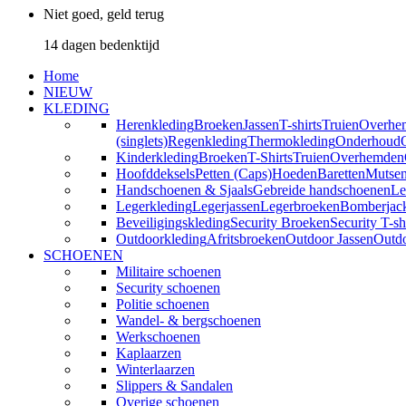
Niet goed, geld terug
14 dagen bedenktijd
Home
NIEUW
KLEDING
Herenkleding
Broeken
Jassen
T-shirts
Truien
Overhe
(singlets)
Regenkleding
Thermokleding
Onderhoud
Kinderkleding
Broeken
T-Shirts
Truien
Overhemden
Hoofddeksels
Petten (Caps)
Hoeden
Baretten
Mutse
Handschoenen & Sjaals
Gebreide handschoenen
Le
Legerkleding
Legerjassen
Legerbroeken
Bomberjac
Beveiligingskleding
Security Broeken
Security T-sh
Outdoorkleding
Afritsbroeken
Outdoor Jassen
Outd
SCHOENEN
Militaire schoenen
Security schoenen
Politie schoenen
Wandel- & bergschoenen
Werkschoenen
Kaplaarzen
Winterlaarzen
Slippers & Sandalen
Overige schoenen