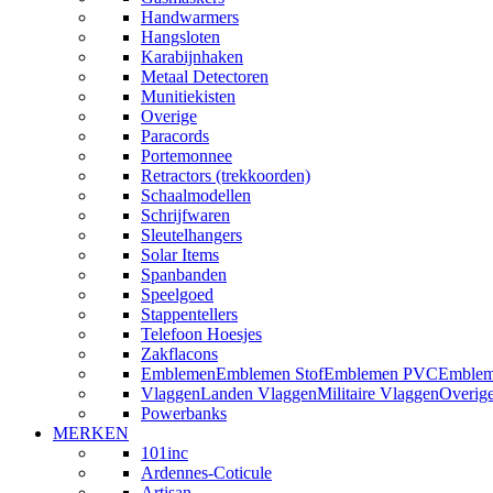
Handwarmers
Hangsloten
Karabijnhaken
Metaal Detectoren
Munitiekisten
Overige
Paracords
Portemonnee
Retractors (trekkoorden)
Schaalmodellen
Schrijfwaren
Sleutelhangers
Solar Items
Spanbanden
Speelgoed
Stappentellers
Telefoon Hoesjes
Zakflacons
Emblemen
Emblemen Stof
Emblemen PVC
Emblem
Vlaggen
Landen Vlaggen
Militaire Vlaggen
Overig
Powerbanks
MERKEN
101inc
Ardennes-Coticule
Artisan