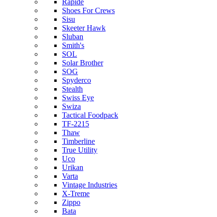
Rapide
Shoes For Crews
Sisu
Skeeter Hawk
Sluban
Smith's
SOL
Solar Brother
SOG
Spyderco
Stealth
Swiss Eye
Swiza
Tactical Foodpack
TF-2215
Thaw
Timberline
True Utility
Uco
Urikan
Varta
Vintage Industries
X-Treme
Zippo
Bata