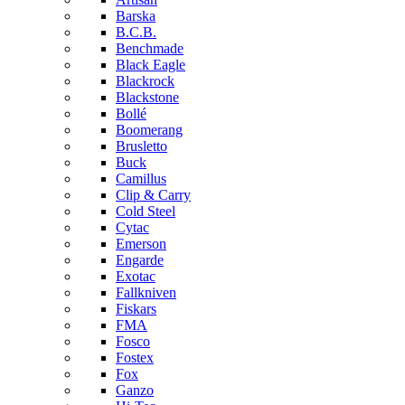
Barska
B.C.B.
Benchmade
Black Eagle
Blackrock
Blackstone
Bollé
Boomerang
Brusletto
Buck
Camillus
Clip & Carry
Cold Steel
Cytac
Emerson
Engarde
Exotac
Fallkniven
Fiskars
FMA
Fosco
Fostex
Fox
Ganzo