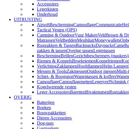
Accessoires
Legerkisten
Onderhoud
UITRUSTING
Airsoft
Bescherming
Camouflage
Communicatie
Hel
Tactical Vesten (OPS)
Camping & Outdoor
Vuur Maken
Veldflessen & Dr
Matrassen
Veldbedden
Meubilair
Moneywallets
Opbe
Rugzakken & Tassen
Backpacks
Daypacks
Camelba
zakken & tassen
Overige tassen
Legertassen
Bescherming
Brillen
Gezichtbeschermers (maskers)
Riemen & Koppels
Broekriemen
Koppelriemen
Kop
Verlichting
Zaklampen
Hoofdlampen
Helm Lampen
Messen & Tools
Zakmessen
Outdoor messen
Multi-
Schiet- & Boogsport
Wapentassen & koffers
Wapenh
Camouflage
Camouflagenetten
Legerverf
Schmink 
Kogelwerende vesten
Leger Accessoires
Baretten
Bivakmutsen
Rugzakke
OVERIG
Batterijen
Boeken
Bouwpakketten
Dieren Accessoires
Dog-tags
Gasmaskers