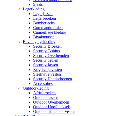
Sjaals
Legerkleding
Legerjassen
Legerbroeken
Bomberjacks
Commando truien
Camouflage kleding
Bivakmutsen
Beveiligingskleding
Security Broeken
Security T-shirts
Security Overhemden
Security Truien
Security Jassen
Kogelvrije vesten
Steekvrije vesten
Security Handschoenen
Accessoires
Outdoorkleding
Afritsbroeken
Outdoor Jassen
Outdoor Overhemden
Outdoor Hoofddeksels
Outdoor Truien en Vesten