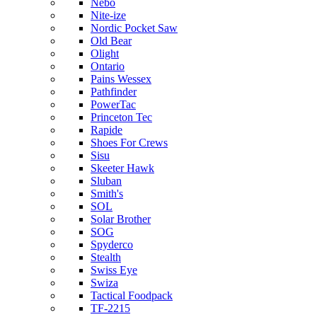
Nebo
Nite-ize
Nordic Pocket Saw
Old Bear
Olight
Ontario
Pains Wessex
Pathfinder
PowerTac
Princeton Tec
Rapide
Shoes For Crews
Sisu
Skeeter Hawk
Sluban
Smith's
SOL
Solar Brother
SOG
Spyderco
Stealth
Swiss Eye
Swiza
Tactical Foodpack
TF-2215