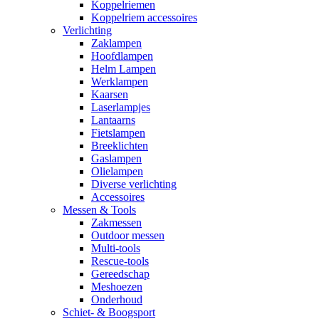
Koppelriemen
Koppelriem accessoires
Verlichting
Zaklampen
Hoofdlampen
Helm Lampen
Werklampen
Kaarsen
Laserlampjes
Lantaarns
Fietslampen
Breeklichten
Gaslampen
Olielampen
Diverse verlichting
Accessoires
Messen & Tools
Zakmessen
Outdoor messen
Multi-tools
Rescue-tools
Gereedschap
Meshoezen
Onderhoud
Schiet- & Boogsport