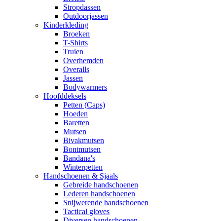
Stropdassen
Outdoorjassen
Kinderkleding
Broeken
T-Shirts
Truien
Overhemden
Overalls
Jassen
Bodywarmers
Hoofddeksels
Petten (Caps)
Hoeden
Baretten
Mutsen
Bivakmutsen
Bontmutsen
Bandana's
Winterpetten
Handschoenen & Sjaals
Gebreide handschoenen
Lederen handschoenen
Snijwerende handschoenen
Tactical gloves
Diversen handschoenen