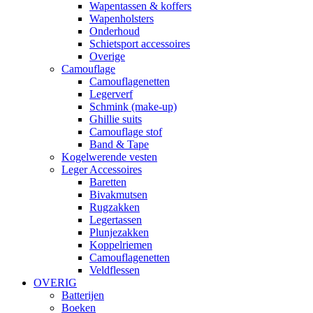
Wapentassen & koffers
Wapenholsters
Onderhoud
Schietsport accessoires
Overige
Camouflage
Camouflagenetten
Legerverf
Schmink (make-up)
Ghillie suits
Camouflage stof
Band & Tape
Kogelwerende vesten
Leger Accessoires
Baretten
Bivakmutsen
Rugzakken
Legertassen
Plunjezakken
Koppelriemen
Camouflagenetten
Veldflessen
OVERIG
Batterijen
Boeken