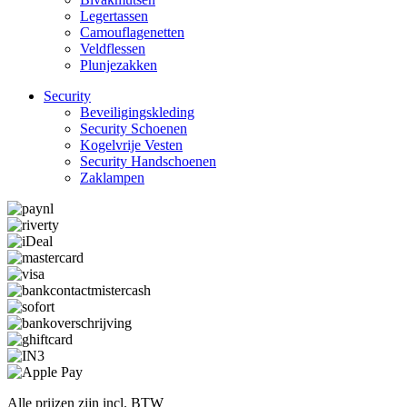
Legertassen
Camouflage­­netten
Veldflessen
Plunjezakken
Security
Beveiligings­­kleding
Security Schoenen
Kogelvrije Vesten
Security Hand­­schoenen
Zaklampen
Alle prijzen zijn incl. BTW