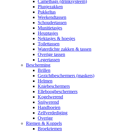
Camelbags (drinksysteem)
Plunjezakken
Pukkeltas
Weekendtassen
Schoudertassen
Munitietasjes
Heuptasjes
Nektasjes & hoesjes
Toilettassen
Waterdichte zakken & tassen
Overige tassen
Legertassen
Bescherming
Brillen
Gezichtbeschermers (maskers)
Helmen
Kniebeschermers
Elleboogbeschermers
Kogelwerend
Snijwerend
Handboeien
Zelfverdediging
Overige
Riemen & Koppels
Broekriemen