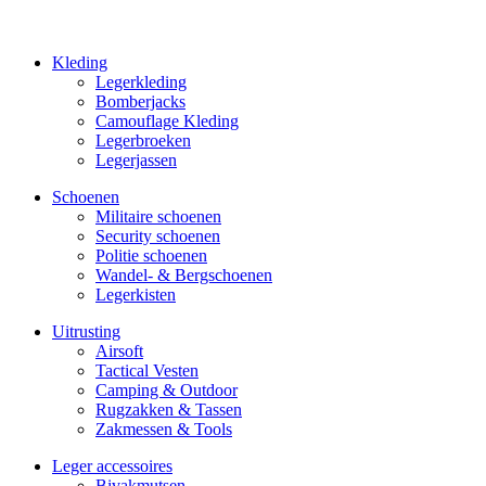
Kleding
Legerkleding
Bomberjacks
Camouflage Kleding
Legerbroeken
Legerjassen
Schoenen
Militaire schoe­nen
Security schoenen
Politie schoenen
Wandel- & Berg­­schoenen
Legerkisten
Uitrusting
Airsoft
Tactical Ves­ten
Camping & Outdoor
Rugzakken & Tassen
Zakmessen & Tools
Leger accessoires
Bivakmutsen