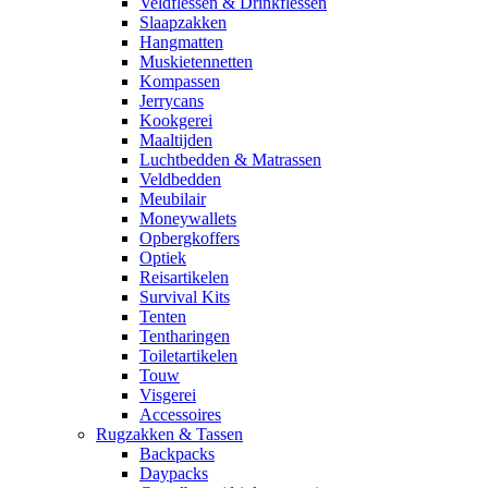
Veldflessen & Drinkflessen
Slaapzakken
Hangmatten
Muskietennetten
Kompassen
Jerrycans
Kookgerei
Maaltijden
Luchtbedden & Matrassen
Veldbedden
Meubilair
Moneywallets
Opbergkoffers
Optiek
Reisartikelen
Survival Kits
Tenten
Tentharingen
Toiletartikelen
Touw
Visgerei
Accessoires
Rugzakken & Tassen
Backpacks
Daypacks