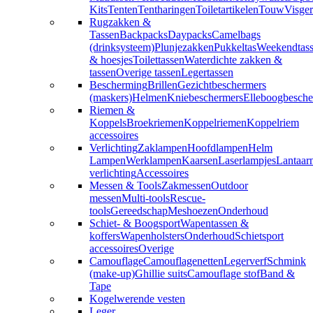
Kits
Tenten
Tentharingen
Toiletartikelen
Touw
Visger
Rugzakken &
Tassen
Backpacks
Daypacks
Camelbags
(drinksysteem)
Plunjezakken
Pukkeltas
Weekendtas
& hoesjes
Toilettassen
Waterdichte zakken &
tassen
Overige tassen
Legertassen
Bescherming
Brillen
Gezichtbeschermers
(maskers)
Helmen
Kniebeschermers
Elleboogbesche
Riemen &
Koppels
Broekriemen
Koppelriemen
Koppelriem
accessoires
Verlichting
Zaklampen
Hoofdlampen
Helm
Lampen
Werklampen
Kaarsen
Laserlampjes
Lantaar
verlichting
Accessoires
Messen & Tools
Zakmessen
Outdoor
messen
Multi-tools
Rescue-
tools
Gereedschap
Meshoezen
Onderhoud
Schiet- & Boogsport
Wapentassen &
koffers
Wapenholsters
Onderhoud
Schietsport
accessoires
Overige
Camouflage
Camouflagenetten
Legerverf
Schmink
(make-up)
Ghillie suits
Camouflage stof
Band &
Tape
Kogelwerende vesten
Leger