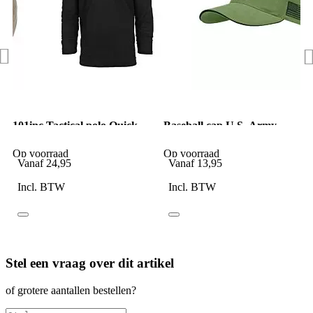
101inc Tactical polo Quick
Baseball cap U.S. Army
dry lange mouw zwart
Op voorraad
Op voorraad
Vanaf
24,95
Vanaf
13,95
Incl. BTW
Incl. BTW
Stel een vraag over dit artikel
of grotere aantallen bestellen?