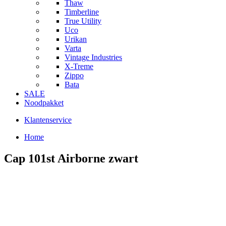
Thaw
Timberline
True Utility
Uco
Urikan
Varta
Vintage Industries
X-Treme
Zippo
Bata
SALE
Noodpakket
Klantenservice
Home
Cap 101st Airborne zwart