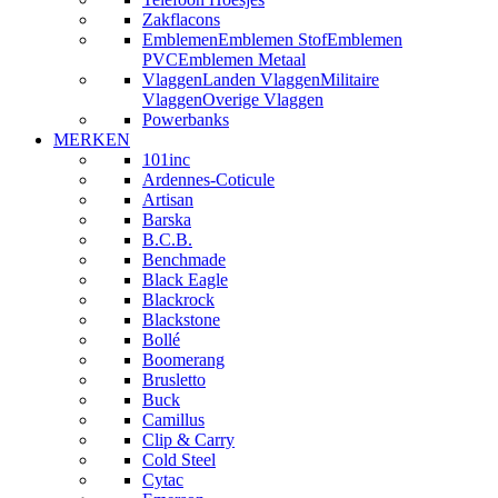
Zakflacons
Emblemen
Emblemen Stof
Emblemen
PVC
Emblemen Metaal
Vlaggen
Landen Vlaggen
Militaire
Vlaggen
Overige Vlaggen
Powerbanks
MERKEN
101inc
Ardennes-Coticule
Artisan
Barska
B.C.B.
Benchmade
Black Eagle
Blackrock
Blackstone
Bollé
Boomerang
Brusletto
Buck
Camillus
Clip & Carry
Cold Steel
Cytac