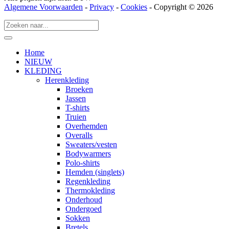
Algemene Voorwaarden
-
Privacy
-
Cookies
- Copyright © 2026
Home
NIEUW
KLEDING
Herenkleding
Broeken
Jassen
T-shirts
Truien
Overhemden
Overalls
Sweaters/vesten
Bodywarmers
Polo-shirts
Hemden (singlets)
Regenkleding
Thermokleding
Onderhoud
Ondergoed
Sokken
Bretels