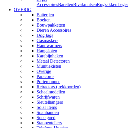
Accessoires
Baretten
Bivakmutsen
Rugzakken
Leger
OVERIG
Batterijen
Boeken
Bouwpakketten
Dieren Accessoires
Dog-tags
Gasmaskers
Handwarmers
Hangsloten
Karabijnhaken
Metaal Detectoren
Munitiekisten
Overige
Paracords
Portemonnee
Retractors (trekkoorden)
Schaalmodellen
Schrijfwaren
Sleutelhangers
Solar Items
Spanbanden
Speelgoed
Stappentellers
Telefoon Hoesjes