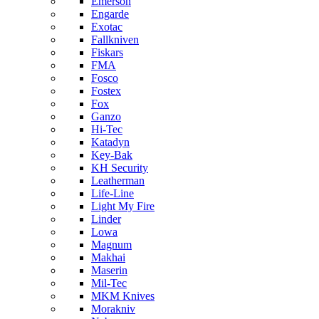
Emerson
Engarde
Exotac
Fallkniven
Fiskars
FMA
Fosco
Fostex
Fox
Ganzo
Hi-Tec
Katadyn
Key-Bak
KH Security
Leatherman
Life-Line
Light My Fire
Linder
Lowa
Magnum
Makhai
Maserin
Mil-Tec
MKM Knives
Morakniv