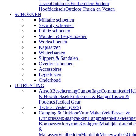
Jassen
Outdoor Overhemden
Outdoor
Hoofddeksels
Outdoor Truien en Vesten
SCHOENEN
Militaire schoenen
Security schoenen
Politie schoenen
Wandel- & bergschoenen
Werkschoenen
Kaplaarzen
Winterlaarzen
Slippers & Sandalen
Overige schoenen
Accessoires
Legerkisten
Onderhoud
UITRUSTING
Airsoft
Bescherming
Camouflage
Communicatie
He
& Hoofddeksels
Emblemen & Badges
Tassen &
Pouches
Tactical Gear
Tactical Vesten (OPS)
Camping & Outdoor
Vuur Maken
Veldflessen &
Drinkflessen
Slaapzakken
Hangmatten
Muskietenne
Kompassen
Jerrycans
Kookgerei
Maaltijden
Luchtbe
&
Matrassen
Veldbedden
Meubilair
Moneywallets
Opbe