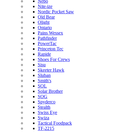
Nebo
Nite-ize
Nordic Pocket Saw
Old Bear
Olight
Ontario
Pains Wessex
Pathfinder
PowerTac
Princeton Tec
Rapide
Shoes For Crews
Sisu
Skeeter Hawk
Sluban
Smith's
SOL
Solar Brother
SOG
Spyderco
Stealth
Swiss Eye
Swiza
Tactical Foodpack
TF-2215