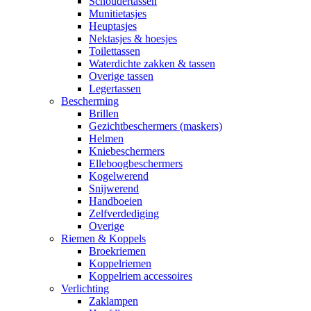
Schoudertassen
Munitietasjes
Heuptasjes
Nektasjes & hoesjes
Toilettassen
Waterdichte zakken & tassen
Overige tassen
Legertassen
Bescherming
Brillen
Gezichtbeschermers (maskers)
Helmen
Kniebeschermers
Elleboogbeschermers
Kogelwerend
Snijwerend
Handboeien
Zelfverdediging
Overige
Riemen & Koppels
Broekriemen
Koppelriemen
Koppelriem accessoires
Verlichting
Zaklampen