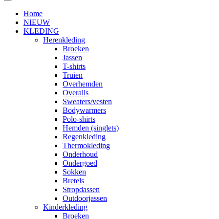
Home
NIEUW
KLEDING
Herenkleding
Broeken
Jassen
T-shirts
Truien
Overhemden
Overalls
Sweaters/vesten
Bodywarmers
Polo-shirts
Hemden (singlets)
Regenkleding
Thermokleding
Onderhoud
Ondergoed
Sokken
Bretels
Stropdassen
Outdoorjassen
Kinderkleding
Broeken