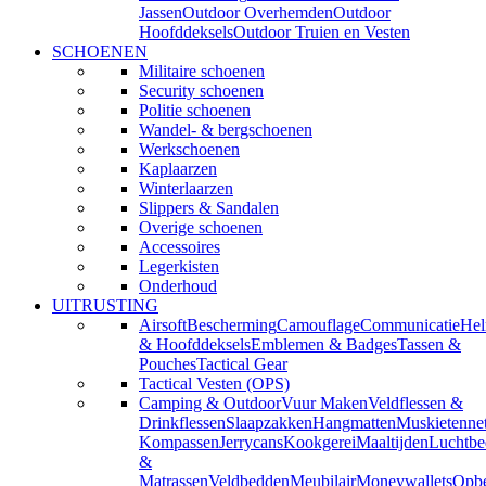
Jassen
Outdoor Overhemden
Outdoor
Hoofddeksels
Outdoor Truien en Vesten
SCHOENEN
Militaire schoenen
Security schoenen
Politie schoenen
Wandel- & bergschoenen
Werkschoenen
Kaplaarzen
Winterlaarzen
Slippers & Sandalen
Overige schoenen
Accessoires
Legerkisten
Onderhoud
UITRUSTING
Airsoft
Bescherming
Camouflage
Communicatie
He
& Hoofddeksels
Emblemen & Badges
Tassen &
Pouches
Tactical Gear
Tactical Vesten (OPS)
Camping & Outdoor
Vuur Maken
Veldflessen &
Drinkflessen
Slaapzakken
Hangmatten
Muskietenne
Kompassen
Jerrycans
Kookgerei
Maaltijden
Luchtbe
&
Matrassen
Veldbedden
Meubilair
Moneywallets
Opbe