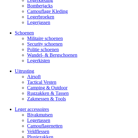
Legerkleding
Bomberjacks
Camouflage Kleding
Legerbroeken
Legerjassen
Schoenen
Militaire schoe­nen
Security schoenen
Politie schoenen
Wandel- & Berg­­schoenen
Legerkisten
Uitrusting
Airsoft
Tactical Ves­ten
Camping & Outdoor
Rugzakken & Tassen
Zakmessen & Tools
Leger accessoires
Bivakmutsen
Legertassen
Camouflage­­netten
Veldflessen
Plunjezakken