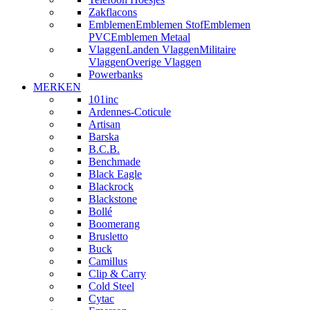
Zakflacons
Emblemen
Emblemen Stof
Emblemen
PVC
Emblemen Metaal
Vlaggen
Landen Vlaggen
Militaire
Vlaggen
Overige Vlaggen
Powerbanks
MERKEN
101inc
Ardennes-Coticule
Artisan
Barska
B.C.B.
Benchmade
Black Eagle
Blackrock
Blackstone
Bollé
Boomerang
Brusletto
Buck
Camillus
Clip & Carry
Cold Steel
Cytac