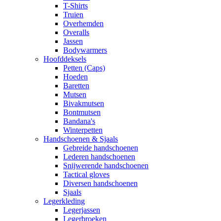
T-Shirts
Truien
Overhemden
Overalls
Jassen
Bodywarmers
Hoofddeksels
Petten (Caps)
Hoeden
Baretten
Mutsen
Bivakmutsen
Bontmutsen
Bandana's
Winterpetten
Handschoenen & Sjaals
Gebreide handschoenen
Lederen handschoenen
Snijwerende handschoenen
Tactical gloves
Diversen handschoenen
Sjaals
Legerkleding
Legerjassen
Legerbroeken