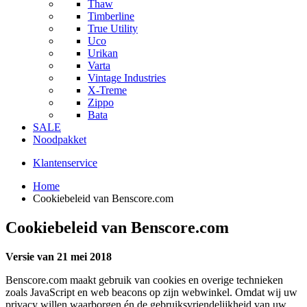
Thaw
Timberline
True Utility
Uco
Urikan
Varta
Vintage Industries
X-Treme
Zippo
Bata
SALE
Noodpakket
Klantenservice
Home
Cookiebeleid van Benscore.com
Cookiebeleid van Benscore.com
Versie van 21 mei 2018
Benscore.com maakt gebruik van cookies en overige technieken
zoals JavaScript en web beacons op zijn webwinkel. Omdat wij uw
privacy willen waarborgen én de gebruiksvriendelijkheid van uw