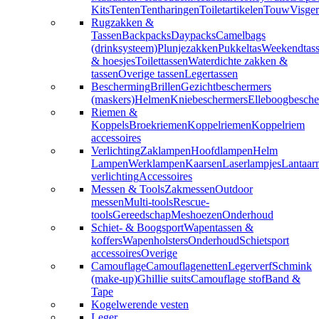
Kits
Tenten
Tentharingen
Toiletartikelen
Touw
Visger
Rugzakken &
Tassen
Backpacks
Daypacks
Camelbags
(drinksysteem)
Plunjezakken
Pukkeltas
Weekendtas
& hoesjes
Toilettassen
Waterdichte zakken &
tassen
Overige tassen
Legertassen
Bescherming
Brillen
Gezichtbeschermers
(maskers)
Helmen
Kniebeschermers
Elleboogbesche
Riemen &
Koppels
Broekriemen
Koppelriemen
Koppelriem
accessoires
Verlichting
Zaklampen
Hoofdlampen
Helm
Lampen
Werklampen
Kaarsen
Laserlampjes
Lantaar
verlichting
Accessoires
Messen & Tools
Zakmessen
Outdoor
messen
Multi-tools
Rescue-
tools
Gereedschap
Meshoezen
Onderhoud
Schiet- & Boogsport
Wapentassen &
koffers
Wapenholsters
Onderhoud
Schietsport
accessoires
Overige
Camouflage
Camouflagenetten
Legerverf
Schmink
(make-up)
Ghillie suits
Camouflage stof
Band &
Tape
Kogelwerende vesten
Leger