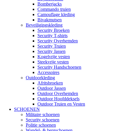
Bomberjacks
Commando truien
Camouflage kleding
Bivakmutsen
Beveiligingskleding
Security Broeken
Security T-shirts
Security Overhemden
Security Truien
Security Jassen
Kogelvrije vesten
Steekvrije vesten
Security Handschoenen
Accessoires
Outdoorkleding
Afritsbroeken
Outdoor Jassen
Outdoor Overhemden
Outdoor Hoofddeksels
Outdoor Truien en Vesten
SCHOENEN
Militaire schoenen
Security schoenen
Politie schoenen
Wandel- & bergschoenen