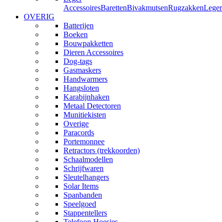
Accessoires
Baretten
Bivakmutsen
Rugzakken
Leger
OVERIG
Batterijen
Boeken
Bouwpakketten
Dieren Accessoires
Dog-tags
Gasmaskers
Handwarmers
Hangsloten
Karabijnhaken
Metaal Detectoren
Munitiekisten
Overige
Paracords
Portemonnee
Retractors (trekkoorden)
Schaalmodellen
Schrijfwaren
Sleutelhangers
Solar Items
Spanbanden
Speelgoed
Stappentellers
Telefoon Hoesjes