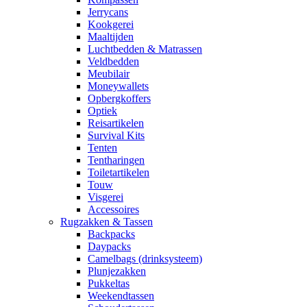
Jerrycans
Kookgerei
Maaltijden
Luchtbedden & Matrassen
Veldbedden
Meubilair
Moneywallets
Opbergkoffers
Optiek
Reisartikelen
Survival Kits
Tenten
Tentharingen
Toiletartikelen
Touw
Visgerei
Accessoires
Rugzakken & Tassen
Backpacks
Daypacks
Camelbags (drinksysteem)
Plunjezakken
Pukkeltas
Weekendtassen