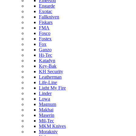
Emerson
Engarde
Exotac
Fallkniven
Fiskars
FMA
Fosco
Fostex
Fox
Ganzo
Hi-Tec
Katadyn
Key-Bak
KH Security
Leatherman
Life-Line
Light My Fire
Linder
Lowa
Magnum
Makhai
Maserin
Mil-Tec
MKM Knives
Morakniv