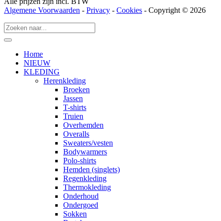
Alle prijzen zijn incl. BTW
Algemene Voorwaarden
-
Privacy
-
Cookies
- Copyright © 2026
Home
NIEUW
KLEDING
Herenkleding
Broeken
Jassen
T-shirts
Truien
Overhemden
Overalls
Sweaters/vesten
Bodywarmers
Polo-shirts
Hemden (singlets)
Regenkleding
Thermokleding
Onderhoud
Ondergoed
Sokken