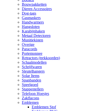
Bouwpakketten
Dieren Accessoires
Dog-tags
Gasmaskers
Handwarmers
Hangsloten
Karabijnhaken
Metaal Detectoren
Munitiekisten
Overige
Paracords
Portemonnee
Retractors (trekkoorden)
Schaalmodellen
Schrijfwaren
Sleutelhangers
Solar Items
Spanbanden
Speelgoed
Stappentellers
Telefoon Hoesjes
Zakflacons
Emblemen
Emblemen Stof