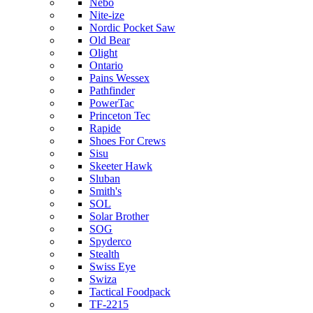
Nebo
Nite-ize
Nordic Pocket Saw
Old Bear
Olight
Ontario
Pains Wessex
Pathfinder
PowerTac
Princeton Tec
Rapide
Shoes For Crews
Sisu
Skeeter Hawk
Sluban
Smith's
SOL
Solar Brother
SOG
Spyderco
Stealth
Swiss Eye
Swiza
Tactical Foodpack
TF-2215