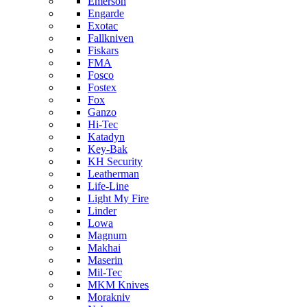
Emerson
Engarde
Exotac
Fallkniven
Fiskars
FMA
Fosco
Fostex
Fox
Ganzo
Hi-Tec
Katadyn
Key-Bak
KH Security
Leatherman
Life-Line
Light My Fire
Linder
Lowa
Magnum
Makhai
Maserin
Mil-Tec
MKM Knives
Morakniv