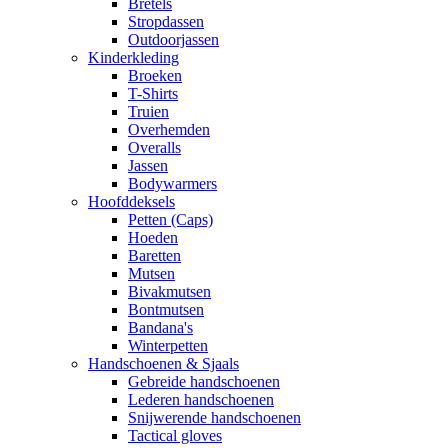
Bretels
Stropdassen
Outdoorjassen
Kinderkleding
Broeken
T-Shirts
Truien
Overhemden
Overalls
Jassen
Bodywarmers
Hoofddeksels
Petten (Caps)
Hoeden
Baretten
Mutsen
Bivakmutsen
Bontmutsen
Bandana's
Winterpetten
Handschoenen & Sjaals
Gebreide handschoenen
Lederen handschoenen
Snijwerende handschoenen
Tactical gloves