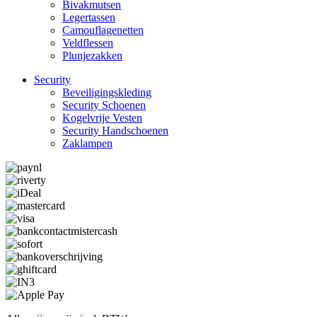
Bivakmutsen
Legertassen
Camouflage­­netten
Veldflessen
Plunjezakken
Security
Beveiligings­­kleding
Security Schoenen
Kogelvrije Vesten
Security Hand­­schoenen
Zaklampen