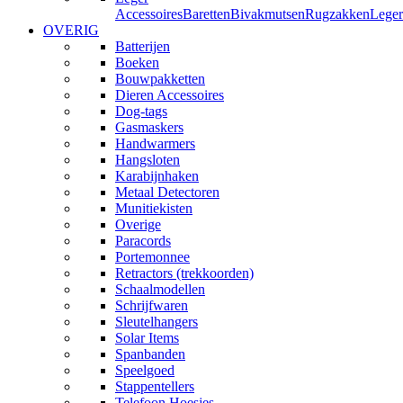
Accessoires
Baretten
Bivakmutsen
Rugzakken
Leger
OVERIG
Batterijen
Boeken
Bouwpakketten
Dieren Accessoires
Dog-tags
Gasmaskers
Handwarmers
Hangsloten
Karabijnhaken
Metaal Detectoren
Munitiekisten
Overige
Paracords
Portemonnee
Retractors (trekkoorden)
Schaalmodellen
Schrijfwaren
Sleutelhangers
Solar Items
Spanbanden
Speelgoed
Stappentellers
Telefoon Hoesjes