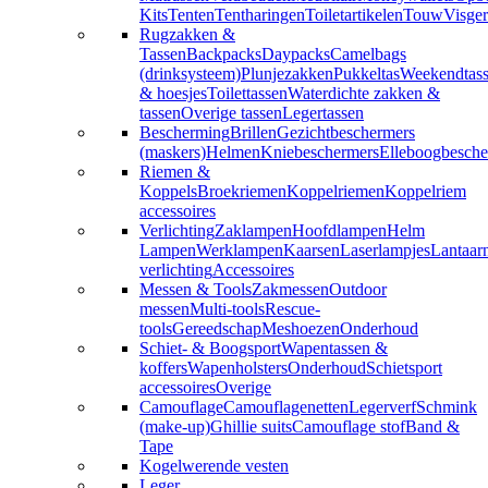
Kits
Tenten
Tentharingen
Toiletartikelen
Touw
Visger
Rugzakken &
Tassen
Backpacks
Daypacks
Camelbags
(drinksysteem)
Plunjezakken
Pukkeltas
Weekendtas
& hoesjes
Toilettassen
Waterdichte zakken &
tassen
Overige tassen
Legertassen
Bescherming
Brillen
Gezichtbeschermers
(maskers)
Helmen
Kniebeschermers
Elleboogbesche
Riemen &
Koppels
Broekriemen
Koppelriemen
Koppelriem
accessoires
Verlichting
Zaklampen
Hoofdlampen
Helm
Lampen
Werklampen
Kaarsen
Laserlampjes
Lantaar
verlichting
Accessoires
Messen & Tools
Zakmessen
Outdoor
messen
Multi-tools
Rescue-
tools
Gereedschap
Meshoezen
Onderhoud
Schiet- & Boogsport
Wapentassen &
koffers
Wapenholsters
Onderhoud
Schietsport
accessoires
Overige
Camouflage
Camouflagenetten
Legerverf
Schmink
(make-up)
Ghillie suits
Camouflage stof
Band &
Tape
Kogelwerende vesten
Leger