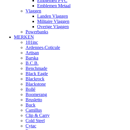
Emblemen PVC
Emblemen Metaal
Vlaggen
Landen Vlaggen
Militaire Vlaggen
Overige Vlaggen
Powerbanks
MERKEN
101inc
Ardennes-Coticule
Artisan
Barska
B.C.B.
Benchmade
Black Eagle
Blackrock
Blackstone
Bollé
Boomerang
Brusletto
Buck
Camillus
Clip & Carry
Cold Steel
Cytac