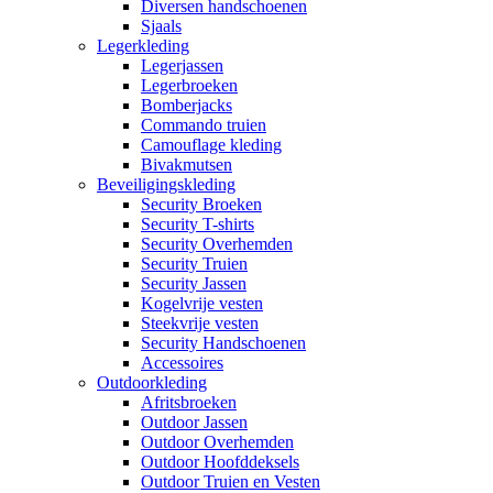
Diversen handschoenen
Sjaals
Legerkleding
Legerjassen
Legerbroeken
Bomberjacks
Commando truien
Camouflage kleding
Bivakmutsen
Beveiligingskleding
Security Broeken
Security T-shirts
Security Overhemden
Security Truien
Security Jassen
Kogelvrije vesten
Steekvrije vesten
Security Handschoenen
Accessoires
Outdoorkleding
Afritsbroeken
Outdoor Jassen
Outdoor Overhemden
Outdoor Hoofddeksels
Outdoor Truien en Vesten