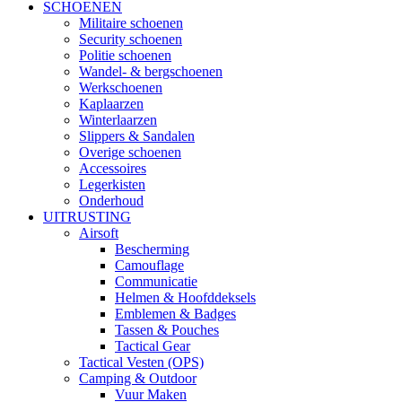
SCHOENEN
Militaire schoenen
Security schoenen
Politie schoenen
Wandel- & bergschoenen
Werkschoenen
Kaplaarzen
Winterlaarzen
Slippers & Sandalen
Overige schoenen
Accessoires
Legerkisten
Onderhoud
UITRUSTING
Airsoft
Bescherming
Camouflage
Communicatie
Helmen & Hoofddeksels
Emblemen & Badges
Tassen & Pouches
Tactical Gear
Tactical Vesten (OPS)
Camping & Outdoor
Vuur Maken