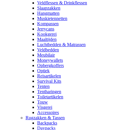
Veldflessen & Drinkflessen
Slaapzakken
Hangmatten
Muskietennetten
Kompassen
Jerrycans
Kookgerei
Maaltijden
Luchtbedden & Matrassen
Veldbedden
Meubilair
Moneywallets
Opbergkoffers
Optiek
Reisartikelen
Survival Kits
Tenten
Tentharingen
Toiletartikelen
Touw
Visgerei
Accessoires
Rugzakken & Tassen
Backpacks
Daypacks