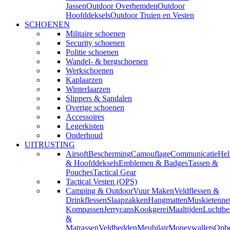
Jassen
Outdoor Overhemden
Outdoor
Hoofddeksels
Outdoor Truien en Vesten
SCHOENEN
Militaire schoenen
Security schoenen
Politie schoenen
Wandel- & bergschoenen
Werkschoenen
Kaplaarzen
Winterlaarzen
Slippers & Sandalen
Overige schoenen
Accessoires
Legerkisten
Onderhoud
UITRUSTING
Airsoft
Bescherming
Camouflage
Communicatie
He
& Hoofddeksels
Emblemen & Badges
Tassen &
Pouches
Tactical Gear
Tactical Vesten (OPS)
Camping & Outdoor
Vuur Maken
Veldflessen &
Drinkflessen
Slaapzakken
Hangmatten
Muskietenne
Kompassen
Jerrycans
Kookgerei
Maaltijden
Luchtbe
&
Matrassen
Veldbedden
Meubilair
Moneywallets
Opbe