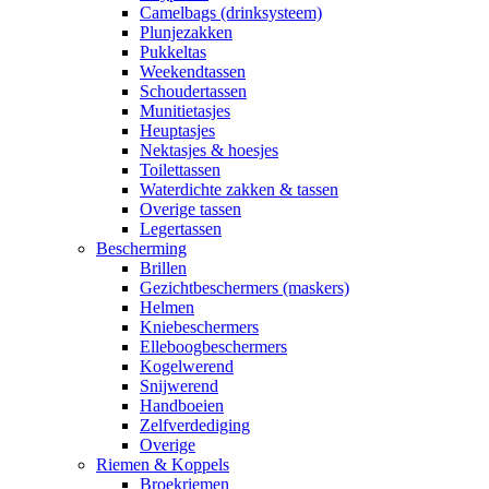
Camelbags (drinksysteem)
Plunjezakken
Pukkeltas
Weekendtassen
Schoudertassen
Munitietasjes
Heuptasjes
Nektasjes & hoesjes
Toilettassen
Waterdichte zakken & tassen
Overige tassen
Legertassen
Bescherming
Brillen
Gezichtbeschermers (maskers)
Helmen
Kniebeschermers
Elleboogbeschermers
Kogelwerend
Snijwerend
Handboeien
Zelfverdediging
Overige
Riemen & Koppels
Broekriemen