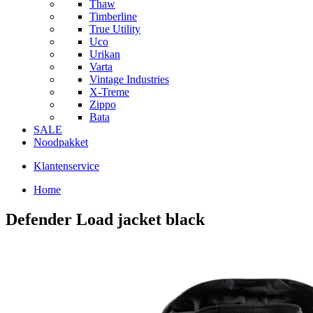
Thaw
Timberline
True Utility
Uco
Urikan
Varta
Vintage Industries
X-Treme
Zippo
Bata
SALE
Noodpakket
Klantenservice
Home
Defender Load jacket black