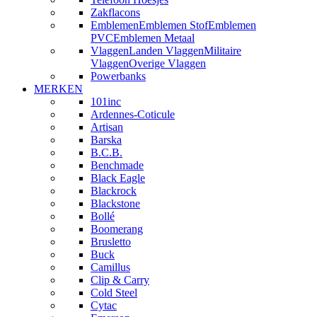
Zakflacons
Emblemen
Emblemen Stof
Emblemen
PVC
Emblemen Metaal
Vlaggen
Landen Vlaggen
Militaire
Vlaggen
Overige Vlaggen
Powerbanks
MERKEN
101inc
Ardennes-Coticule
Artisan
Barska
B.C.B.
Benchmade
Black Eagle
Blackrock
Blackstone
Bollé
Boomerang
Brusletto
Buck
Camillus
Clip & Carry
Cold Steel
Cytac