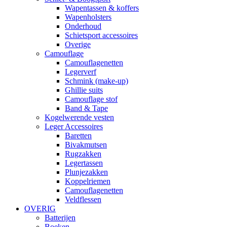
Wapentassen & koffers
Wapenholsters
Onderhoud
Schietsport accessoires
Overige
Camouflage
Camouflagenetten
Legerverf
Schmink (make-up)
Ghillie suits
Camouflage stof
Band & Tape
Kogelwerende vesten
Leger Accessoires
Baretten
Bivakmutsen
Rugzakken
Legertassen
Plunjezakken
Koppelriemen
Camouflagenetten
Veldflessen
OVERIG
Batterijen
Boeken