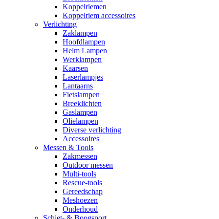
Koppelriemen
Koppelriem accessoires
Verlichting
Zaklampen
Hoofdlampen
Helm Lampen
Werklampen
Kaarsen
Laserlampjes
Lantaarns
Fietslampen
Breeklichten
Gaslampen
Olielampen
Diverse verlichting
Accessoires
Messen & Tools
Zakmessen
Outdoor messen
Multi-tools
Rescue-tools
Gereedschap
Meshoezen
Onderhoud
Schiet- & Boogsport