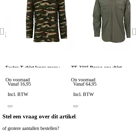
Fostex T-shirt lange mouw
TF-2215 Bravo one shirt
woodland camo
Ranger Green
Op voorraad
Op voorraad
Vanaf
16,95
Vanaf
64,95
Incl. BTW
Incl. BTW
Stel een vraag over dit artikel
of grotere aantallen bestellen?