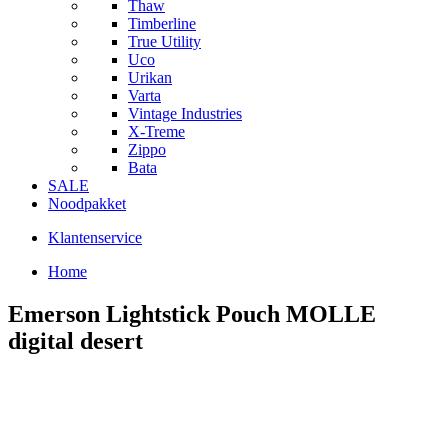
Thaw
Timberline
True Utility
Uco
Urikan
Varta
Vintage Industries
X-Treme
Zippo
Bata
SALE
Noodpakket
Klantenservice
Home
Emerson Lightstick Pouch MOLLE
digital desert