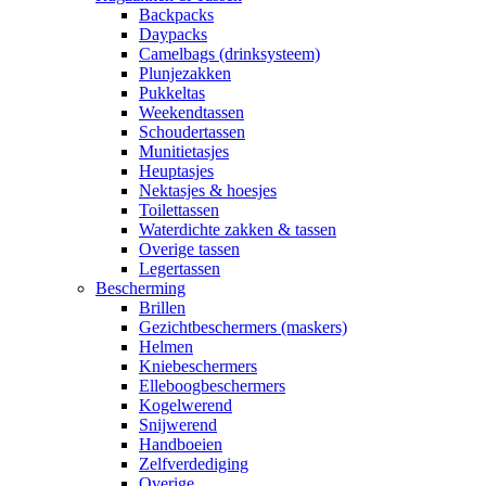
Backpacks
Daypacks
Camelbags (drinksysteem)
Plunjezakken
Pukkeltas
Weekendtassen
Schoudertassen
Munitietasjes
Heuptasjes
Nektasjes & hoesjes
Toilettassen
Waterdichte zakken & tassen
Overige tassen
Legertassen
Bescherming
Brillen
Gezichtbeschermers (maskers)
Helmen
Kniebeschermers
Elleboogbeschermers
Kogelwerend
Snijwerend
Handboeien
Zelfverdediging
Overige