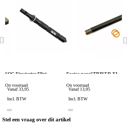
SOG Firestarter Flint
Exotac nanoSTRIKER XL
Clampack
Refill Kit 5 cm
Op voorraad
Op voorraad
Vanaf
33,95
Vanaf
13,95
Incl. BTW
Incl. BTW
Stel een vraag over dit artikel