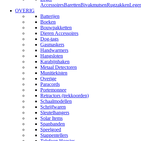
Accessoires
Baretten
Bivakmutsen
Rugzakken
Leger
OVERIG
Batterijen
Boeken
Bouwpakketten
Dieren Accessoires
Dog-tags
Gasmaskers
Handwarmers
Hangsloten
Karabijnhaken
Metaal Detectoren
Munitiekisten
Overige
Paracords
Portemonnee
Retractors (trekkoorden)
Schaalmodellen
Schrijfwaren
Sleutelhangers
Solar Items
Spanbanden
Speelgoed
Stappentellers
Telefoon Hoesjes