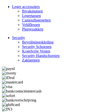
Leger accessoires
Bivakmutsen
Legertassen
Camouflage­­netten
Veldflessen
Plunjezakken
Security
Beveiligings­­kleding
Security Schoenen
Kogelvrije Vesten
Security Hand­­schoenen
Zaklampen