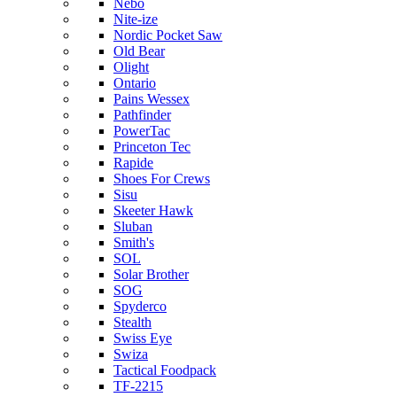
Nebo
Nite-ize
Nordic Pocket Saw
Old Bear
Olight
Ontario
Pains Wessex
Pathfinder
PowerTac
Princeton Tec
Rapide
Shoes For Crews
Sisu
Skeeter Hawk
Sluban
Smith's
SOL
Solar Brother
SOG
Spyderco
Stealth
Swiss Eye
Swiza
Tactical Foodpack
TF-2215