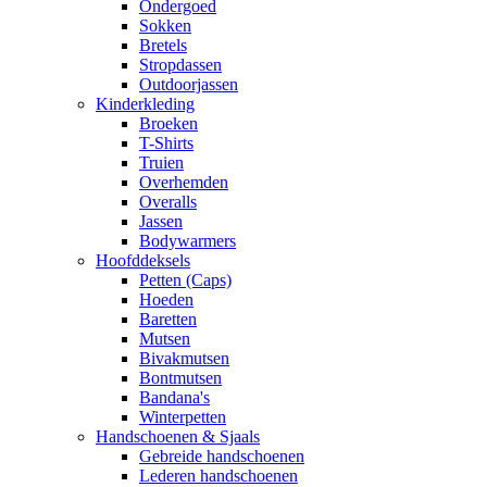
Ondergoed
Sokken
Bretels
Stropdassen
Outdoorjassen
Kinderkleding
Broeken
T-Shirts
Truien
Overhemden
Overalls
Jassen
Bodywarmers
Hoofddeksels
Petten (Caps)
Hoeden
Baretten
Mutsen
Bivakmutsen
Bontmutsen
Bandana's
Winterpetten
Handschoenen & Sjaals
Gebreide handschoenen
Lederen handschoenen