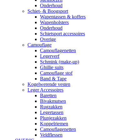
Onderhoud
Schiet- & Boogsport
Wapentassen & koffers
Wapenholsters
Onderhoud
Schietsport accessoires
Overige
Camouflage
Camouflagenetten
Legerverf
Schmink (make-up)
Ghillie suits
Camouflage stof
Band & Tape
Kogelwerende vesten
Leger Accessoires
Baretten
Bivakmutsen
Rugzakken
Legertassen
Plunjezakken
Koppelriemen
Camouflagenetten
Veldflessen