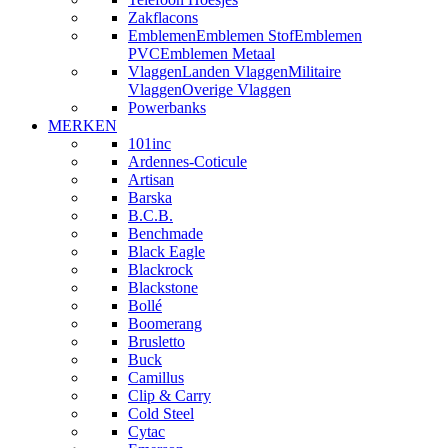
Zakflacons
Emblemen
Emblemen Stof
Emblemen
PVC
Emblemen Metaal
Vlaggen
Landen Vlaggen
Militaire
Vlaggen
Overige Vlaggen
Powerbanks
MERKEN
101inc
Ardennes-Coticule
Artisan
Barska
B.C.B.
Benchmade
Black Eagle
Blackrock
Blackstone
Bollé
Boomerang
Brusletto
Buck
Camillus
Clip & Carry
Cold Steel
Cytac