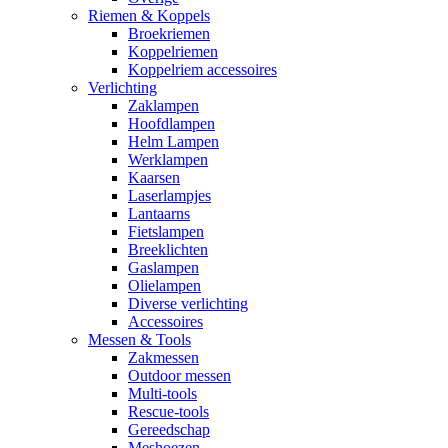
Riemen & Koppels
Broekriemen
Koppelriemen
Koppelriem accessoires
Verlichting
Zaklampen
Hoofdlampen
Helm Lampen
Werklampen
Kaarsen
Laserlampjes
Lantaarns
Fietslampen
Breeklichten
Gaslampen
Olielampen
Diverse verlichting
Accessoires
Messen & Tools
Zakmessen
Outdoor messen
Multi-tools
Rescue-tools
Gereedschap
Meshoezen