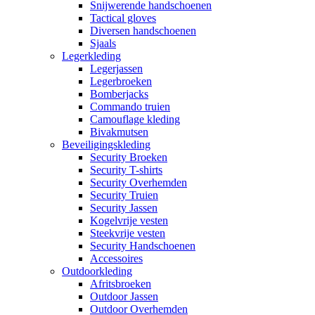
Snijwerende handschoenen
Tactical gloves
Diversen handschoenen
Sjaals
Legerkleding
Legerjassen
Legerbroeken
Bomberjacks
Commando truien
Camouflage kleding
Bivakmutsen
Beveiligingskleding
Security Broeken
Security T-shirts
Security Overhemden
Security Truien
Security Jassen
Kogelvrije vesten
Steekvrije vesten
Security Handschoenen
Accessoires
Outdoorkleding
Afritsbroeken
Outdoor Jassen
Outdoor Overhemden