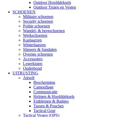
Outdoor Hoofddeksels
Outdoor Truien en Vesten
SCHOENEN
Militaire schoenen
Security schoenen
Politie schoenen
Wandel- & bergschoenen
Werkschoenen
Kaplaarzen
Winterlaarzen
Slippers & Sandalen
Overige schoenen
Accessoires
Legerkisten
Onderhoud
UITRUSTING
Airsoft
Bescherming
Camouflage
Communicatie
Helmen & Hoofddeksels
Emblemen & Badges
Tassen & Pouches
Tactical Gear
Tactical Vesten (OPS)