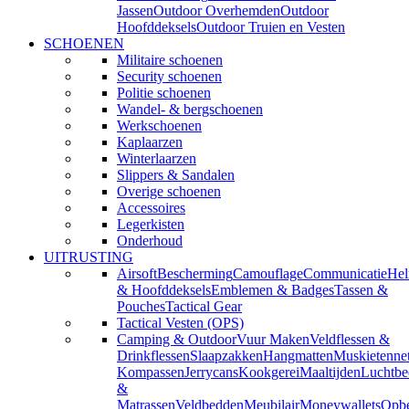
Jassen
Outdoor Overhemden
Outdoor
Hoofddeksels
Outdoor Truien en Vesten
SCHOENEN
Militaire schoenen
Security schoenen
Politie schoenen
Wandel- & bergschoenen
Werkschoenen
Kaplaarzen
Winterlaarzen
Slippers & Sandalen
Overige schoenen
Accessoires
Legerkisten
Onderhoud
UITRUSTING
Airsoft
Bescherming
Camouflage
Communicatie
He
& Hoofddeksels
Emblemen & Badges
Tassen &
Pouches
Tactical Gear
Tactical Vesten (OPS)
Camping & Outdoor
Vuur Maken
Veldflessen &
Drinkflessen
Slaapzakken
Hangmatten
Muskietenne
Kompassen
Jerrycans
Kookgerei
Maaltijden
Luchtbe
&
Matrassen
Veldbedden
Meubilair
Moneywallets
Opbe