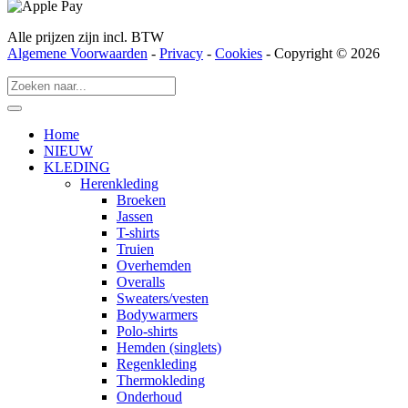
Alle prijzen zijn incl. BTW
Algemene Voorwaarden
-
Privacy
-
Cookies
- Copyright © 2026
Home
NIEUW
KLEDING
Herenkleding
Broeken
Jassen
T-shirts
Truien
Overhemden
Overalls
Sweaters/vesten
Bodywarmers
Polo-shirts
Hemden (singlets)
Regenkleding
Thermokleding
Onderhoud