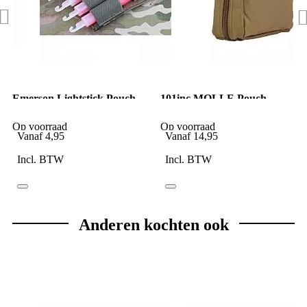
Emerson Lightstick Pouch
101inc MOLLE Pouch
MOLLE digital WDL camo
Medic groot zonder rood
kruis coyote
Op voorraad
Op voorraad
Vanaf
4,95
Vanaf
14,95
Incl. BTW
Incl. BTW
Anderen kochten ook