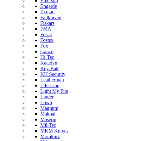
Emerson
Engarde
Exotac
Fallkniven
Fiskars
FMA
Fosco
Fostex
Fox
Ganzo
Hi-Tec
Katadyn
Key-Bak
KH Security
Leatherman
Life-Line
Light My Fire
Linder
Lowa
Magnum
Makhai
Maserin
Mil-Tec
MKM Knives
Morakniv