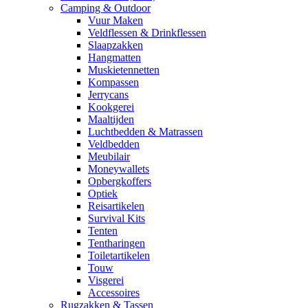
Camping & Outdoor
Vuur Maken
Veldflessen & Drinkflessen
Slaapzakken
Hangmatten
Muskietennetten
Kompassen
Jerrycans
Kookgerei
Maaltijden
Luchtbedden & Matrassen
Veldbedden
Meubilair
Moneywallets
Opbergkoffers
Optiek
Reisartikelen
Survival Kits
Tenten
Tentharingen
Toiletartikelen
Touw
Visgerei
Accessoires
Rugzakken & Tassen