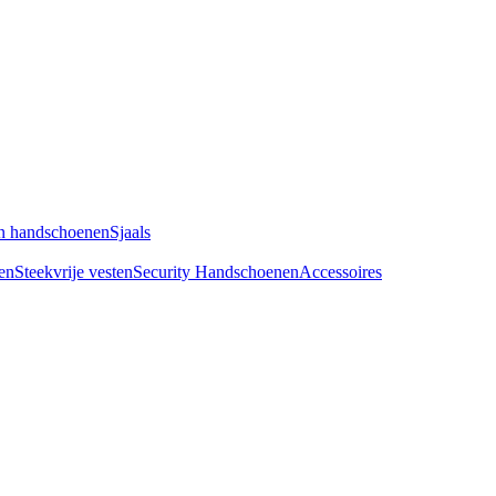
n handschoenen
Sjaals
en
Steekvrije vesten
Security Handschoenen
Accessoires