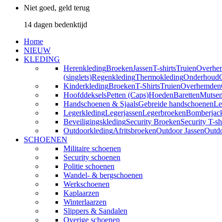
Niet goed, geld terug
14 dagen bedenktijd
Home
NIEUW
KLEDING
Herenkleding
Broeken
Jassen
T-shirts
Truien
Overhe
(singlets)
Regenkleding
Thermokleding
Onderhoud
Kinderkleding
Broeken
T-Shirts
Truien
Overhemden
Hoofddeksels
Petten (Caps)
Hoeden
Baretten
Mutse
Handschoenen & Sjaals
Gebreide handschoenen
Le
Legerkleding
Legerjassen
Legerbroeken
Bomberjac
Beveiligingskleding
Security Broeken
Security T-sh
Outdoorkleding
Afritsbroeken
Outdoor Jassen
Outd
SCHOENEN
Militaire schoenen
Security schoenen
Politie schoenen
Wandel- & bergschoenen
Werkschoenen
Kaplaarzen
Winterlaarzen
Slippers & Sandalen
Overige schoenen