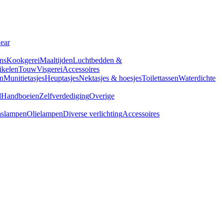
Gear
ns
Kookgerei
Maaltijden
Luchtbedden &
tikelen
Touw
Visgerei
Accessoires
n
Munitietasjes
Heuptasjes
Nektasjes & hoesjes
Toilettassen
Waterdichte
d
Handboeien
Zelfverdediging
Overige
slampen
Olielampen
Diverse verlichting
Accessoires