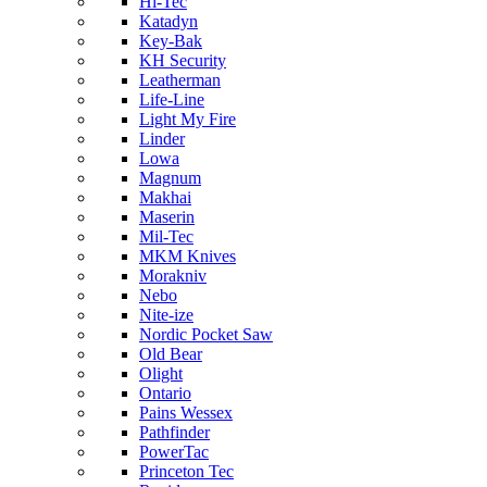
Hi-Tec
Katadyn
Key-Bak
KH Security
Leatherman
Life-Line
Light My Fire
Linder
Lowa
Magnum
Makhai
Maserin
Mil-Tec
MKM Knives
Morakniv
Nebo
Nite-ize
Nordic Pocket Saw
Old Bear
Olight
Ontario
Pains Wessex
Pathfinder
PowerTac
Princeton Tec