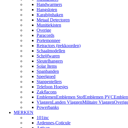
Handwarmers
Hangsloten
Karabijnhaken
Metaal Detectoren
Munitiekisten
Overige
Paracords
Portemonnee
Retractors (trekkoorden)
Schaalmodellen
Schrijfwaren
Sleutelhangers
Solar Items
Spanbanden
Speelgoed
Stappentellers
Telefoon Hoesjes
Zakflacons
Emblemen
Emblemen Stof
Emblemen PVC
Emblem
Vlaggen
Landen Vlaggen
Militaire Vlaggen
Overig
Powerbanks
MERKEN
101inc
Ardennes-Coticule
Artisan