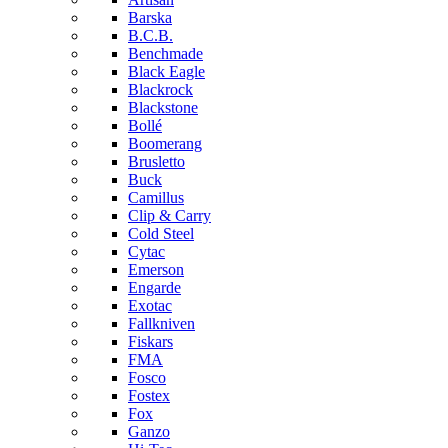
Barska
B.C.B.
Benchmade
Black Eagle
Blackrock
Blackstone
Bollé
Boomerang
Brusletto
Buck
Camillus
Clip & Carry
Cold Steel
Cytac
Emerson
Engarde
Exotac
Fallkniven
Fiskars
FMA
Fosco
Fostex
Fox
Ganzo