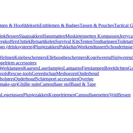
men & Hoofddeksels
Emblemen & Badges
Tassen & Pouches
Tactical 
inkflessen
Slaapzakken
Hangmatten
Muskietennetten
Kompassen
Jerryca
rgkoffers
Optiek
Reisartikelen
Survival Kits
Tenten
Tentharingen
Toiletar
gs (drinksysteem)
Plunjezakken
Pukkeltas
Weekendtassen
Schoudertasse
Helmen
Kniebeschermers
Elleboogbeschermers
Kogelwerend
Snijweren
pelriem accessoires
Werklampen
Kaarsen
Laserlampjes
Lantaarns
Fietslampen
Breeklichten
Ga
tools
Rescue-tools
Gereedschap
Meshoezen
Onderhoud
olsters
Onderhoud
Schietsport accessoires
Overige
(make-up)
Ghillie suits
Camouflage stof
Band & Tape
n
Legertassen
Plunjezakken
Koppelriemen
Camouflagenetten
Veldflessen