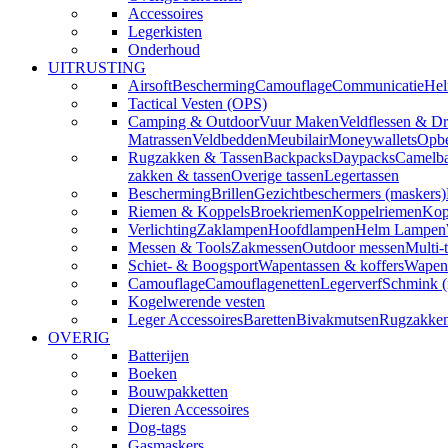
Accessoires
Legerkisten
Onderhoud
UITRUSTING
Airsoft
Bescherming
Camouflage
Communicatie
Hel
Tactical Vesten (OPS)
Camping & Outdoor
Vuur Maken
Veldflessen & Dr
Matrassen
Veldbedden
Meubilair
Moneywallets
Opbe
Rugzakken & Tassen
Backpacks
Daypacks
Camelba
zakken & tassen
Overige tassen
Legertassen
Bescherming
Brillen
Gezichtbeschermers (maskers)
Riemen & Koppels
Broekriemen
Koppelriemen
Kop
Verlichting
Zaklampen
Hoofdlampen
Helm Lampen
Messen & Tools
Zakmessen
Outdoor messen
Multi-
Schiet- & Boogsport
Wapentassen & koffers
Wapenh
Camouflage
Camouflagenetten
Legerverf
Schmink 
Kogelwerende vesten
Leger Accessoires
Baretten
Bivakmutsen
Rugzakke
OVERIG
Batterijen
Boeken
Bouwpakketten
Dieren Accessoires
Dog-tags
Gasmaskers