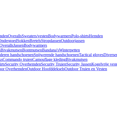
mden
Overalls
Sweaters/vesten
Bodywarmers
Polo-shirts
Hemden
Ondergoed
Sokken
Bretels
Stropdassen
Outdoorjassen
Overalls
Jassen
Bodywarmers
n
Bivakmutsen
Bontmutsen
Bandana's
Winterpetten
deren handschoenen
Snijwerende handschoenen
Tactical gloves
Diverse
ks
Commando truien
Camouflage kleding
Bivakmutsen
irts
Security Overhemden
Security Truien
Security Jassen
Kogelvrije vest
oor Overhemden
Outdoor Hoofddeksels
Outdoor Truien en Vesten