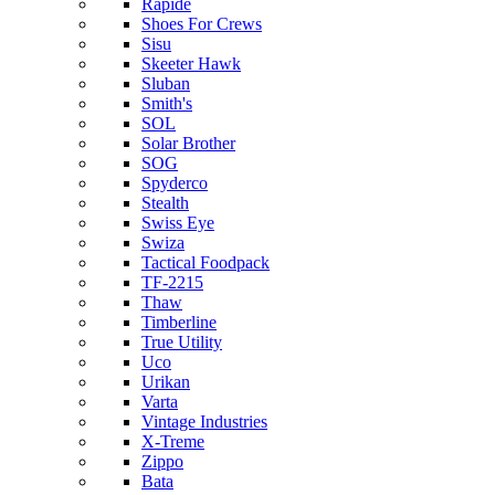
Rapide
Shoes For Crews
Sisu
Skeeter Hawk
Sluban
Smith's
SOL
Solar Brother
SOG
Spyderco
Stealth
Swiss Eye
Swiza
Tactical Foodpack
TF-2215
Thaw
Timberline
True Utility
Uco
Urikan
Varta
Vintage Industries
X-Treme
Zippo
Bata