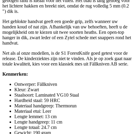
gebogen rand is ideaal voor het villen. Het blad is lang genoeg voor
het lichtere hakken en breekt niet, omdat de rug volledig 5 mm (0.2
") dik is.
Het geblokte handvat geeft een goede grip, zelfs wanneer uw
handen koud of nat zijn. Afhankelijk van uw behoeften, heeft u de
mogelijkheid om te kiezen uit twee soorten heaths. Een open-top
hanger in dik, zwart leder of een Zytel schede met snappers rond het
handvat.
Net als al onze modellen, is de S1 ForestKnife goed getest voor de
release. De kinderziektes zijn niet te vinden. Als je op zoek gaat naar
totale kwaliteit, kies voor een klassiek mes uit Fällkniven AB serie.
Kenmerken:
Ontwerper: Fällkniven
Kleur: Zwart
Staalsoort: Laminated VG10 Staal
Hardheid staal: 59 HRC
Materiaal handgreep: Thermorun
Materiaal etui: Leer
Lengte lemmet: 13 cm
Lengte handgreep: 11 cm
Lengte totaal: 24.7 cm
Gewicht: 190 gram