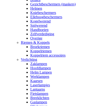
Gezichtbeschermers (maskers)
Helmen
Kniebeschermers
Elleboogbeschermers
Kogelwerend
Snijwerend
Handboeien
Zelfverdediging
Overige
Riemen & Koppels
Broekriemen
Koppelriemen
Koppelriem accessoires
Verlichting
Zaklampen
Hoofdlampen
Helm Lampen
Werklampen
Kaarsen
Laserlampjes
Lantaarns
Fietslampen
Breeklichten
Gaslampen