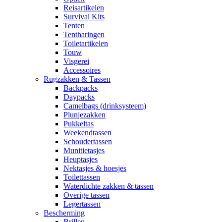
Reisartikelen
Survival Kits
Tenten
Tentharingen
Toiletartikelen
Touw
Visgerei
Accessoires
Rugzakken & Tassen
Backpacks
Daypacks
Camelbags (drinksysteem)
Plunjezakken
Pukkeltas
Weekendtassen
Schoudertassen
Munitietasjes
Heuptasjes
Nektasjes & hoesjes
Toilettassen
Waterdichte zakken & tassen
Overige tassen
Legertassen
Bescherming
Brillen