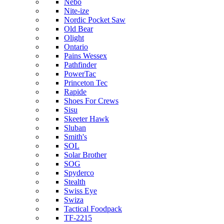
Nebo
Nite-ize
Nordic Pocket Saw
Old Bear
Olight
Ontario
Pains Wessex
Pathfinder
PowerTac
Princeton Tec
Rapide
Shoes For Crews
Sisu
Skeeter Hawk
Sluban
Smith's
SOL
Solar Brother
SOG
Spyderco
Stealth
Swiss Eye
Swiza
Tactical Foodpack
TF-2215