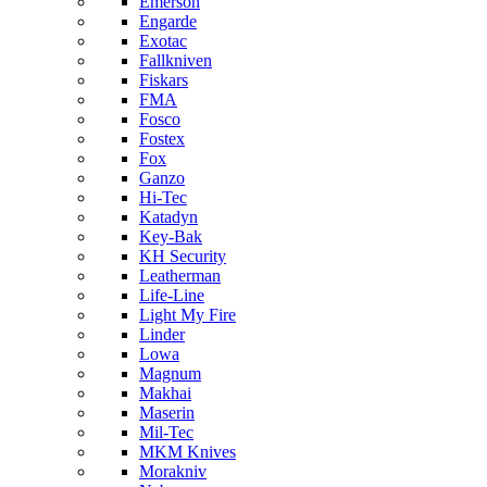
Emerson
Engarde
Exotac
Fallkniven
Fiskars
FMA
Fosco
Fostex
Fox
Ganzo
Hi-Tec
Katadyn
Key-Bak
KH Security
Leatherman
Life-Line
Light My Fire
Linder
Lowa
Magnum
Makhai
Maserin
Mil-Tec
MKM Knives
Morakniv