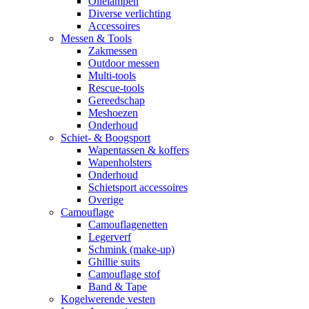
Olielampen
Diverse verlichting
Accessoires
Messen & Tools
Zakmessen
Outdoor messen
Multi-tools
Rescue-tools
Gereedschap
Meshoezen
Onderhoud
Schiet- & Boogsport
Wapentassen & koffers
Wapenholsters
Onderhoud
Schietsport accessoires
Overige
Camouflage
Camouflagenetten
Legerverf
Schmink (make-up)
Ghillie suits
Camouflage stof
Band & Tape
Kogelwerende vesten