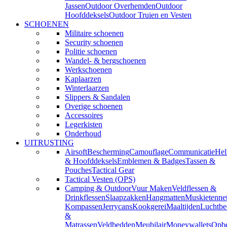
Jassen
Outdoor Overhemden
Outdoor
Hoofddeksels
Outdoor Truien en Vesten
SCHOENEN
Militaire schoenen
Security schoenen
Politie schoenen
Wandel- & bergschoenen
Werkschoenen
Kaplaarzen
Winterlaarzen
Slippers & Sandalen
Overige schoenen
Accessoires
Legerkisten
Onderhoud
UITRUSTING
Airsoft
Bescherming
Camouflage
Communicatie
He
& Hoofddeksels
Emblemen & Badges
Tassen &
Pouches
Tactical Gear
Tactical Vesten (OPS)
Camping & Outdoor
Vuur Maken
Veldflessen &
Drinkflessen
Slaapzakken
Hangmatten
Muskietenne
Kompassen
Jerrycans
Kookgerei
Maaltijden
Luchtbe
&
Matrassen
Veldbedden
Meubilair
Moneywallets
Opbe