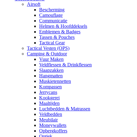
Airsoft
Bescherming
Camouflage
Communicatie
Helmen & Hoofddeksels
Emblemen & Badges
Tassen & Pouches
Tactical Gear
Tactical Vesten (OPS)
Camping & Outdoor
Vuur Maken
Veldflessen & Drinkflessen
Slaapzakken
Hangmatten
Muskietennetten
Kompassen
Jerrycans
Kookgerei
Maaltijden
Luchtbedden & Matrassen
Veldbedden
Meubilair
Moneywallets
Opbergkoffers
Optiek