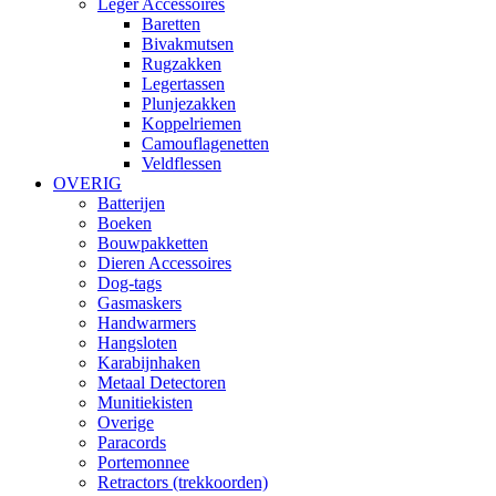
Leger Accessoires
Baretten
Bivakmutsen
Rugzakken
Legertassen
Plunjezakken
Koppelriemen
Camouflagenetten
Veldflessen
OVERIG
Batterijen
Boeken
Bouwpakketten
Dieren Accessoires
Dog-tags
Gasmaskers
Handwarmers
Hangsloten
Karabijnhaken
Metaal Detectoren
Munitiekisten
Overige
Paracords
Portemonnee
Retractors (trekkoorden)