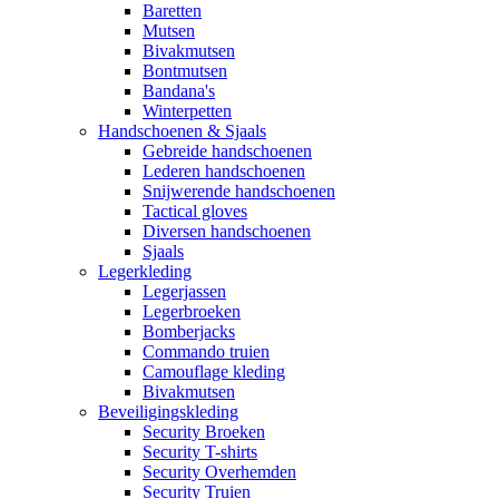
Baretten
Mutsen
Bivakmutsen
Bontmutsen
Bandana's
Winterpetten
Handschoenen & Sjaals
Gebreide handschoenen
Lederen handschoenen
Snijwerende handschoenen
Tactical gloves
Diversen handschoenen
Sjaals
Legerkleding
Legerjassen
Legerbroeken
Bomberjacks
Commando truien
Camouflage kleding
Bivakmutsen
Beveiligingskleding
Security Broeken
Security T-shirts
Security Overhemden
Security Truien