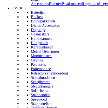
Accessoires
Baretten
Bivakmutsen
Rugzakken
Leger
OVERIG
Batterijen
Boeken
Bouwpakketten
Dieren Accessoires
Dog-tags
Gasmaskers
Handwarmers
Hangsloten
Karabijnhaken
Metaal Detectoren
Munitiekisten
Overige
Paracords
Portemonnee
Retractors (trekkoorden)
Schaalmodellen
Schrijfwaren
Sleutelhangers
Solar Items
Spanbanden
Speelgoed
Stappentellers
Telefoon Hoesjes