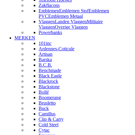
Zakflacons
Emblemen
Emblemen Stof
Emblemen
PVC
Emblemen Metaal
Vlaggen
Landen Vlaggen
Militaire
Vlaggen
Overige Vlaggen
Powerbanks
MERKEN
101inc
Ardennes-Coticule
Artisan
Barska
B.C.B.
Benchmade
Black Eagle
Blackrock
Blackstone
Bollé
Boomerang
Brusletto
Buck
Camillus
Clip & Carry
Cold Steel
Cytac