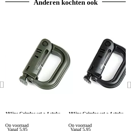
Anderen kochten ook
101inc Grimloc set a 4 stuks
101inc Grimloc set a 4 stuks
groen
zwart
Op voorraad
Op voorraad
Vanaf
5,95
Vanaf
5,95