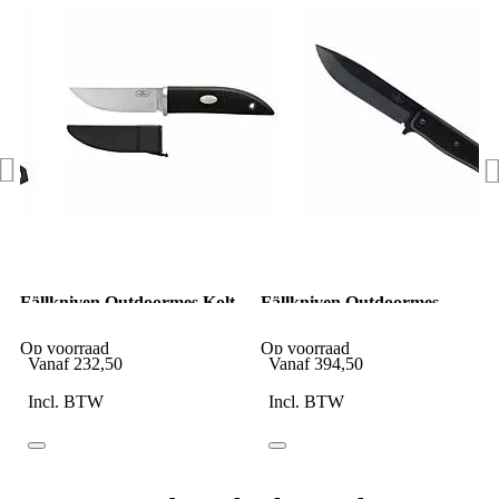
Fällkniven Outdoormes Kolt
Fällkniven Outdoormes
Knife Leather & Zytel
Survival Knife Black Blade
Sheath
Zytel Sheath
Op voorraad
Op voorraad
Vanaf
232,50
Vanaf
394,50
Incl. BTW
Incl. BTW