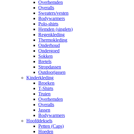
Overhemden
Overalls
Sweaters/vesten
Bodywarmers
Polo-shirts
Hemden (singlets)
Regenkleding
Thermokleding
Onderhoud
Ondergoed
Sokken
Bretels
Stropdassen
Outdoorjassen
Kinderkleding
Broeken
T-Shirts
Truien
Overhemden
Overalls
Jassen
Bodywarmers
Hoofddeksels
Petten (Caps)
Hoeden