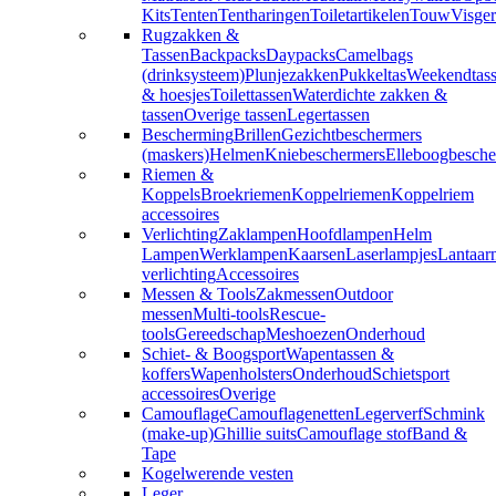
Kits
Tenten
Tentharingen
Toiletartikelen
Touw
Visger
Rugzakken &
Tassen
Backpacks
Daypacks
Camelbags
(drinksysteem)
Plunjezakken
Pukkeltas
Weekendtas
& hoesjes
Toilettassen
Waterdichte zakken &
tassen
Overige tassen
Legertassen
Bescherming
Brillen
Gezichtbeschermers
(maskers)
Helmen
Kniebeschermers
Elleboogbesche
Riemen &
Koppels
Broekriemen
Koppelriemen
Koppelriem
accessoires
Verlichting
Zaklampen
Hoofdlampen
Helm
Lampen
Werklampen
Kaarsen
Laserlampjes
Lantaar
verlichting
Accessoires
Messen & Tools
Zakmessen
Outdoor
messen
Multi-tools
Rescue-
tools
Gereedschap
Meshoezen
Onderhoud
Schiet- & Boogsport
Wapentassen &
koffers
Wapenholsters
Onderhoud
Schietsport
accessoires
Overige
Camouflage
Camouflagenetten
Legerverf
Schmink
(make-up)
Ghillie suits
Camouflage stof
Band &
Tape
Kogelwerende vesten
Leger