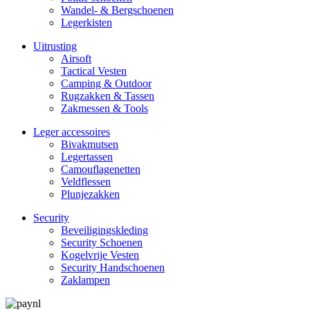
Wandel- & Berg­­schoenen
Legerkisten
Uitrusting
Airsoft
Tactical Ves­ten
Camping & Outdoor
Rugzakken & Tassen
Zakmessen & Tools
Leger accessoires
Bivakmutsen
Legertassen
Camouflage­­netten
Veldflessen
Plunjezakken
Security
Beveiligings­­kleding
Security Schoenen
Kogelvrije Vesten
Security Hand­­schoenen
Zaklampen