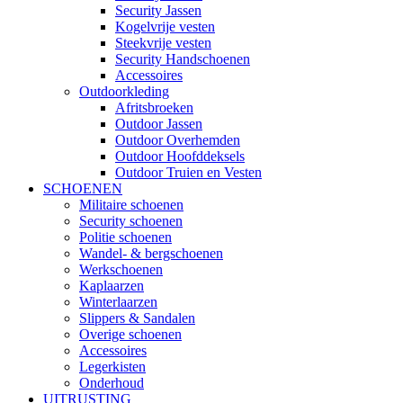
Security Jassen
Kogelvrije vesten
Steekvrije vesten
Security Handschoenen
Accessoires
Outdoorkleding
Afritsbroeken
Outdoor Jassen
Outdoor Overhemden
Outdoor Hoofddeksels
Outdoor Truien en Vesten
SCHOENEN
Militaire schoenen
Security schoenen
Politie schoenen
Wandel- & bergschoenen
Werkschoenen
Kaplaarzen
Winterlaarzen
Slippers & Sandalen
Overige schoenen
Accessoires
Legerkisten
Onderhoud
UITRUSTING