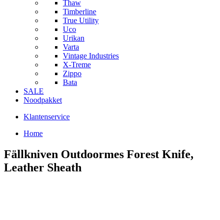
Thaw
Timberline
True Utility
Uco
Urikan
Varta
Vintage Industries
X-Treme
Zippo
Bata
SALE
Noodpakket
Klantenservice
Home
Fällkniven Outdoormes Forest Knife,
Leather Sheath