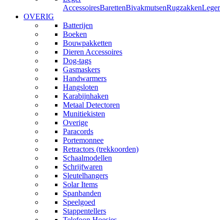
Accessoires
Baretten
Bivakmutsen
Rugzakken
Leger
OVERIG
Batterijen
Boeken
Bouwpakketten
Dieren Accessoires
Dog-tags
Gasmaskers
Handwarmers
Hangsloten
Karabijnhaken
Metaal Detectoren
Munitiekisten
Overige
Paracords
Portemonnee
Retractors (trekkoorden)
Schaalmodellen
Schrijfwaren
Sleutelhangers
Solar Items
Spanbanden
Speelgoed
Stappentellers
Telefoon Hoesjes