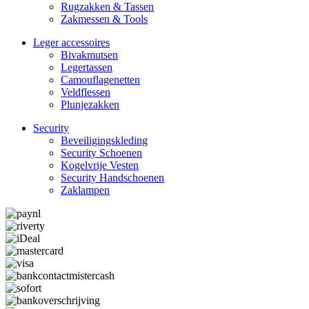
Rugzakken & Tassen
Zakmessen & Tools
Leger accessoires
Bivakmutsen
Legertassen
Camouflage­­netten
Veldflessen
Plunjezakken
Security
Beveiligings­­kleding
Security Schoenen
Kogelvrije Vesten
Security Hand­­schoenen
Zaklampen