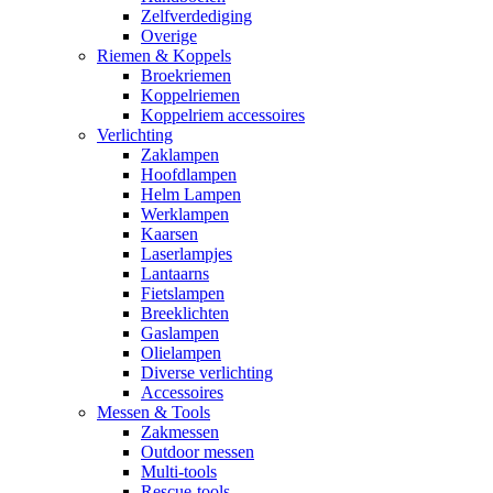
Zelfverdediging
Overige
Riemen & Koppels
Broekriemen
Koppelriemen
Koppelriem accessoires
Verlichting
Zaklampen
Hoofdlampen
Helm Lampen
Werklampen
Kaarsen
Laserlampjes
Lantaarns
Fietslampen
Breeklichten
Gaslampen
Olielampen
Diverse verlichting
Accessoires
Messen & Tools
Zakmessen
Outdoor messen
Multi-tools
Rescue-tools