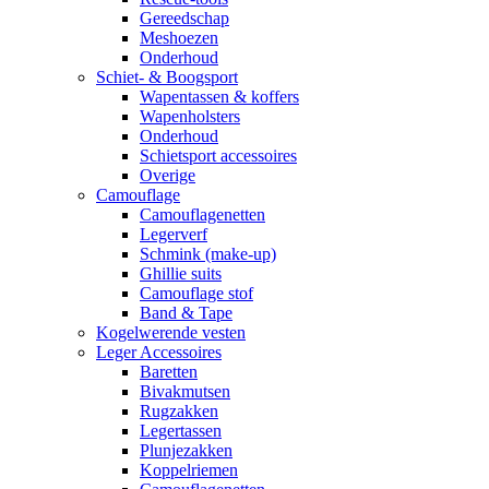
Gereedschap
Meshoezen
Onderhoud
Schiet- & Boogsport
Wapentassen & koffers
Wapenholsters
Onderhoud
Schietsport accessoires
Overige
Camouflage
Camouflagenetten
Legerverf
Schmink (make-up)
Ghillie suits
Camouflage stof
Band & Tape
Kogelwerende vesten
Leger Accessoires
Baretten
Bivakmutsen
Rugzakken
Legertassen
Plunjezakken
Koppelriemen