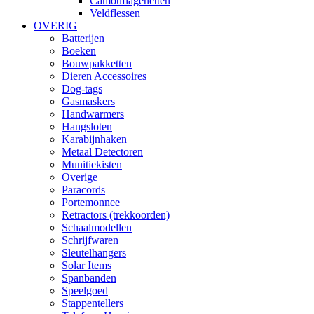
Camouflagenetten
Veldflessen
OVERIG
Batterijen
Boeken
Bouwpakketten
Dieren Accessoires
Dog-tags
Gasmaskers
Handwarmers
Hangsloten
Karabijnhaken
Metaal Detectoren
Munitiekisten
Overige
Paracords
Portemonnee
Retractors (trekkoorden)
Schaalmodellen
Schrijfwaren
Sleutelhangers
Solar Items
Spanbanden
Speelgoed
Stappentellers