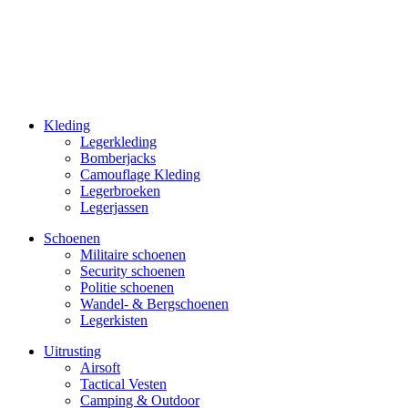
Kleding
Legerkleding
Bomberjacks
Camouflage Kleding
Legerbroeken
Legerjassen
Schoenen
Militaire schoe­nen
Security schoenen
Politie schoenen
Wandel- & Berg­­schoenen
Legerkisten
Uitrusting
Airsoft
Tactical Ves­ten
Camping & Outdoor