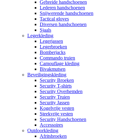
Gebreide handschoenen
Lederen handschoenen
Snijwerende handschoenen
Tactical gloves
Diversen handschoenen
Sjaals
Legerkleding
Legerjassen
Legerbroeken
Bomberjacks
Commando truien
Camouflage kleding
Bivakmutsen
Beveiligingskleding
Security Broeken
Security T-shirts
Security Overhemden
Security Truien
Security Jassen
Kogelvrije vesten
Steekvrije vesten
Security Handschoenen
Accessoires
Outdoorkleding
Afritsbroeken