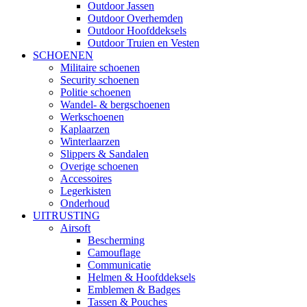
Outdoor Jassen
Outdoor Overhemden
Outdoor Hoofddeksels
Outdoor Truien en Vesten
SCHOENEN
Militaire schoenen
Security schoenen
Politie schoenen
Wandel- & bergschoenen
Werkschoenen
Kaplaarzen
Winterlaarzen
Slippers & Sandalen
Overige schoenen
Accessoires
Legerkisten
Onderhoud
UITRUSTING
Airsoft
Bescherming
Camouflage
Communicatie
Helmen & Hoofddeksels
Emblemen & Badges
Tassen & Pouches