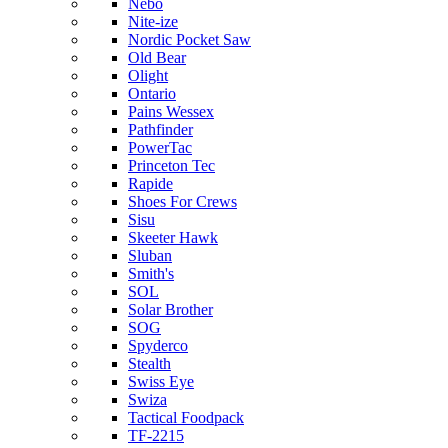
Nebo
Nite-ize
Nordic Pocket Saw
Old Bear
Olight
Ontario
Pains Wessex
Pathfinder
PowerTac
Princeton Tec
Rapide
Shoes For Crews
Sisu
Skeeter Hawk
Sluban
Smith's
SOL
Solar Brother
SOG
Spyderco
Stealth
Swiss Eye
Swiza
Tactical Foodpack
TF-2215