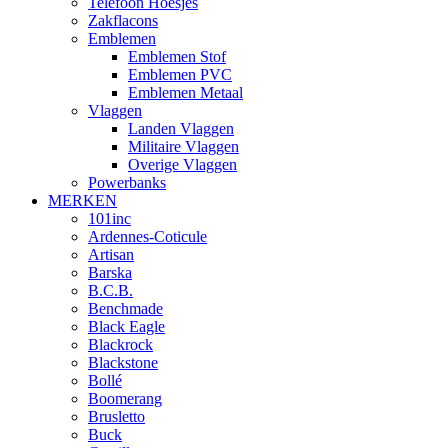
Telefoon Hoesjes
Zakflacons
Emblemen
Emblemen Stof
Emblemen PVC
Emblemen Metaal
Vlaggen
Landen Vlaggen
Militaire Vlaggen
Overige Vlaggen
Powerbanks
MERKEN
101inc
Ardennes-Coticule
Artisan
Barska
B.C.B.
Benchmade
Black Eagle
Blackrock
Blackstone
Bollé
Boomerang
Brusletto
Buck