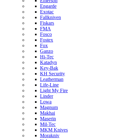
Emerson
Engarde
Exotac
Fallkniven
Fiskars
FMA
Fosco
Fostex
Fox
Ganzo
Hi-Tec
Katadyn
Key-Bak
KH Security
Leatherman
Life-Line
Light My Fire
Linder
Lowa
Magnum
Makhai
Maserin
Mil-Tec
MKM Knives
Morakniv