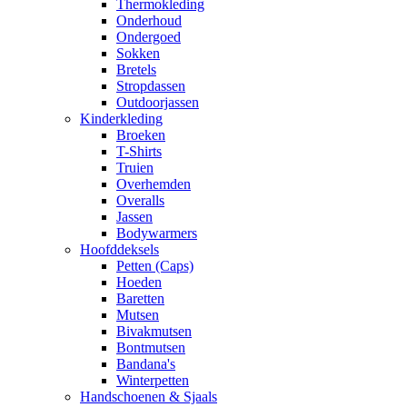
Thermokleding
Onderhoud
Ondergoed
Sokken
Bretels
Stropdassen
Outdoorjassen
Kinderkleding
Broeken
T-Shirts
Truien
Overhemden
Overalls
Jassen
Bodywarmers
Hoofddeksels
Petten (Caps)
Hoeden
Baretten
Mutsen
Bivakmutsen
Bontmutsen
Bandana's
Winterpetten
Handschoenen & Sjaals