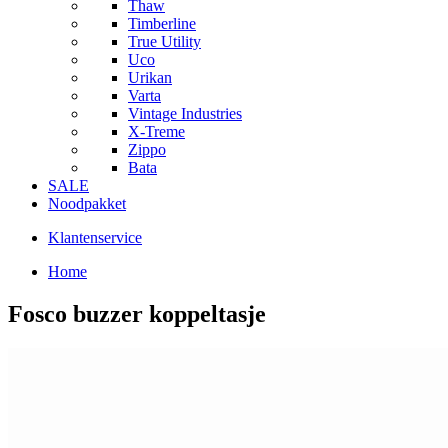
Thaw
Timberline
True Utility
Uco
Urikan
Varta
Vintage Industries
X-Treme
Zippo
Bata
SALE
Noodpakket
Klantenservice
Home
Fosco buzzer koppeltasje