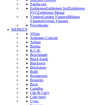
Zakflacons
Emblemen
Emblemen Stof
Emblemen
PVC
Emblemen Metaal
Vlaggen
Landen Vlaggen
Militaire
Vlaggen
Overige Vlaggen
Powerbanks
MERKEN
101inc
Ardennes-Coticule
Artisan
Barska
B.C.B.
Benchmade
Black Eagle
Blackrock
Blackstone
Bollé
Boomerang
Brusletto
Buck
Camillus
Clip & Carry
Cold Steel
Cytac