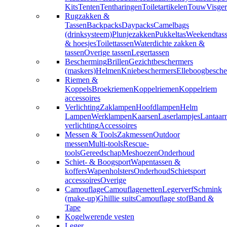
Kits
Tenten
Tentharingen
Toiletartikelen
Touw
Visger
Rugzakken &
Tassen
Backpacks
Daypacks
Camelbags
(drinksysteem)
Plunjezakken
Pukkeltas
Weekendtas
& hoesjes
Toilettassen
Waterdichte zakken &
tassen
Overige tassen
Legertassen
Bescherming
Brillen
Gezichtbeschermers
(maskers)
Helmen
Kniebeschermers
Elleboogbesche
Riemen &
Koppels
Broekriemen
Koppelriemen
Koppelriem
accessoires
Verlichting
Zaklampen
Hoofdlampen
Helm
Lampen
Werklampen
Kaarsen
Laserlampjes
Lantaar
verlichting
Accessoires
Messen & Tools
Zakmessen
Outdoor
messen
Multi-tools
Rescue-
tools
Gereedschap
Meshoezen
Onderhoud
Schiet- & Boogsport
Wapentassen &
koffers
Wapenholsters
Onderhoud
Schietsport
accessoires
Overige
Camouflage
Camouflagenetten
Legerverf
Schmink
(make-up)
Ghillie suits
Camouflage stof
Band &
Tape
Kogelwerende vesten
Leger