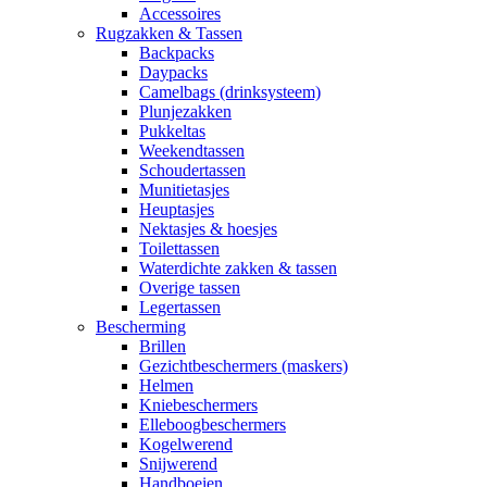
Accessoires
Rugzakken & Tassen
Backpacks
Daypacks
Camelbags (drinksysteem)
Plunjezakken
Pukkeltas
Weekendtassen
Schoudertassen
Munitietasjes
Heuptasjes
Nektasjes & hoesjes
Toilettassen
Waterdichte zakken & tassen
Overige tassen
Legertassen
Bescherming
Brillen
Gezichtbeschermers (maskers)
Helmen
Kniebeschermers
Elleboogbeschermers
Kogelwerend
Snijwerend
Handboeien