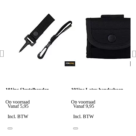
101inc Sleutelhouder
101inc Latex handschoen
cordura zwart
koppeltas zwart
Op voorraad
Op voorraad
Vanaf
5,95
Vanaf
9,95
Incl. BTW
Incl. BTW