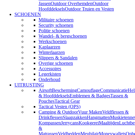
Jassen
Outdoor Overhemden
Outdoor
Hoofddeksels
Outdoor Truien en Vesten
SCHOENEN
Militaire schoenen
Security schoenen
Politie schoenen
Wandel- & bergschoenen
Werkschoenen
Kaplaarzen
Winterlaarzen
Slippers & Sandalen
Overige schoenen
Accessoires
Legerkisten
Onderhoud
UITRUSTING
Airsoft
Bescherming
Camouflage
Communicatie
He
& Hoofddeksels
Emblemen & Badges
Tassen &
Pouches
Tactical Gear
Tactical Vesten (OPS)
Camping & Outdoor
Vuur Maken
Veldflessen &
Drinkflessen
Slaapzakken
Hangmatten
Muskietenne
Kompassen
Jerrycans
Kookgerei
Maaltijden
Luchtbe
&
Matrassen
Veldbedden
Meubilair
Moneywallets
Opbe