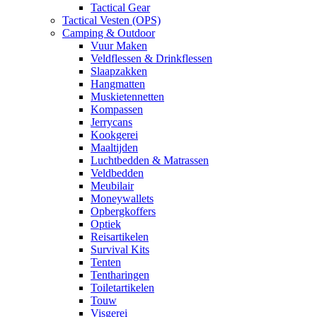
Tactical Gear
Tactical Vesten (OPS)
Camping & Outdoor
Vuur Maken
Veldflessen & Drinkflessen
Slaapzakken
Hangmatten
Muskietennetten
Kompassen
Jerrycans
Kookgerei
Maaltijden
Luchtbedden & Matrassen
Veldbedden
Meubilair
Moneywallets
Opbergkoffers
Optiek
Reisartikelen
Survival Kits
Tenten
Tentharingen
Toiletartikelen
Touw
Visgerei