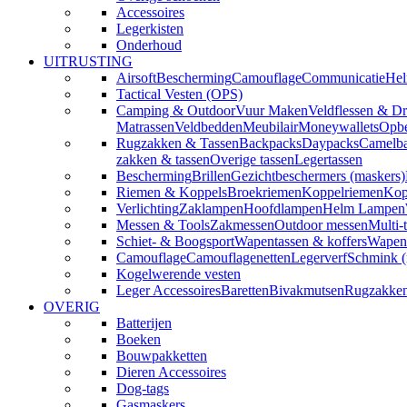
Accessoires
Legerkisten
Onderhoud
UITRUSTING
Airsoft
Bescherming
Camouflage
Communicatie
Hel
Tactical Vesten (OPS)
Camping & Outdoor
Vuur Maken
Veldflessen & Dr
Matrassen
Veldbedden
Meubilair
Moneywallets
Opbe
Rugzakken & Tassen
Backpacks
Daypacks
Camelba
zakken & tassen
Overige tassen
Legertassen
Bescherming
Brillen
Gezichtbeschermers (maskers)
Riemen & Koppels
Broekriemen
Koppelriemen
Kop
Verlichting
Zaklampen
Hoofdlampen
Helm Lampen
Messen & Tools
Zakmessen
Outdoor messen
Multi-
Schiet- & Boogsport
Wapentassen & koffers
Wapenh
Camouflage
Camouflagenetten
Legerverf
Schmink 
Kogelwerende vesten
Leger Accessoires
Baretten
Bivakmutsen
Rugzakke
OVERIG
Batterijen
Boeken
Bouwpakketten
Dieren Accessoires
Dog-tags
Gasmaskers