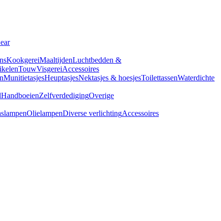
Gear
ns
Kookgerei
Maaltijden
Luchtbedden &
tikelen
Touw
Visgerei
Accessoires
n
Munitietasjes
Heuptasjes
Nektasjes & hoesjes
Toilettassen
Waterdichte
d
Handboeien
Zelfverdediging
Overige
slampen
Olielampen
Diverse verlichting
Accessoires