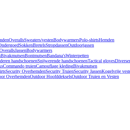
mden
Overalls
Sweaters/vesten
Bodywarmers
Polo-shirts
Hemden
Ondergoed
Sokken
Bretels
Stropdassen
Outdoorjassen
Overalls
Jassen
Bodywarmers
n
Bivakmutsen
Bontmutsen
Bandana's
Winterpetten
deren handschoenen
Snijwerende handschoenen
Tactical gloves
Diverse
ks
Commando truien
Camouflage kleding
Bivakmutsen
irts
Security Overhemden
Security Truien
Security Jassen
Kogelvrije vest
oor Overhemden
Outdoor Hoofddeksels
Outdoor Truien en Vesten