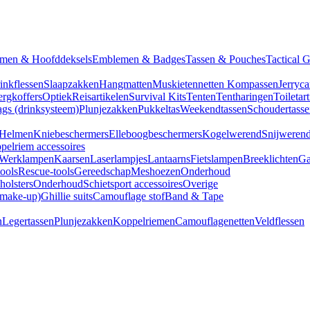
men & Hoofddeksels
Emblemen & Badges
Tassen & Pouches
Tactical 
inkflessen
Slaapzakken
Hangmatten
Muskietennetten
Kompassen
Jerryca
rgkoffers
Optiek
Reisartikelen
Survival Kits
Tenten
Tentharingen
Toiletar
gs (drinksysteem)
Plunjezakken
Pukkeltas
Weekendtassen
Schoudertasse
Helmen
Kniebeschermers
Elleboogbeschermers
Kogelwerend
Snijweren
pelriem accessoires
Werklampen
Kaarsen
Laserlampjes
Lantaarns
Fietslampen
Breeklichten
Ga
tools
Rescue-tools
Gereedschap
Meshoezen
Onderhoud
olsters
Onderhoud
Schietsport accessoires
Overige
(make-up)
Ghillie suits
Camouflage stof
Band & Tape
n
Legertassen
Plunjezakken
Koppelriemen
Camouflagenetten
Veldflessen