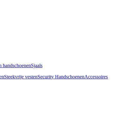
n handschoenen
Sjaals
en
Steekvrije vesten
Security Handschoenen
Accessoires