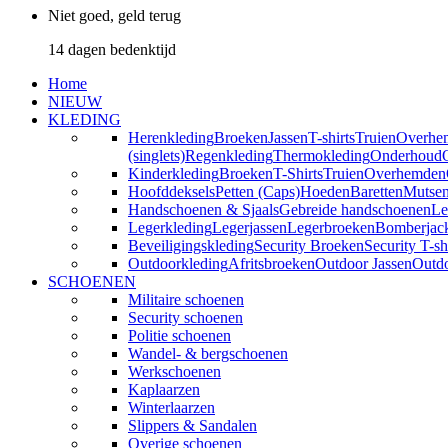
Niet goed, geld terug
14 dagen bedenktijd
Home
NIEUW
KLEDING
Herenkleding
Broeken
Jassen
T-shirts
Truien
Overhe
(singlets)
Regenkleding
Thermokleding
Onderhoud
Kinderkleding
Broeken
T-Shirts
Truien
Overhemden
Hoofddeksels
Petten (Caps)
Hoeden
Baretten
Mutse
Handschoenen & Sjaals
Gebreide handschoenen
Le
Legerkleding
Legerjassen
Legerbroeken
Bomberjac
Beveiligingskleding
Security Broeken
Security T-sh
Outdoorkleding
Afritsbroeken
Outdoor Jassen
Outd
SCHOENEN
Militaire schoenen
Security schoenen
Politie schoenen
Wandel- & bergschoenen
Werkschoenen
Kaplaarzen
Winterlaarzen
Slippers & Sandalen
Overige schoenen