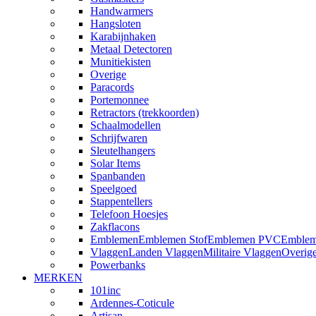
Handwarmers
Hangsloten
Karabijnhaken
Metaal Detectoren
Munitiekisten
Overige
Paracords
Portemonnee
Retractors (trekkoorden)
Schaalmodellen
Schrijfwaren
Sleutelhangers
Solar Items
Spanbanden
Speelgoed
Stappentellers
Telefoon Hoesjes
Zakflacons
Emblemen
Emblemen Stof
Emblemen PVC
Emblem
Vlaggen
Landen Vlaggen
Militaire Vlaggen
Overig
Powerbanks
MERKEN
101inc
Ardennes-Coticule
Artisan