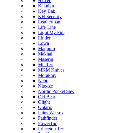
Hi-Tec
Katadyn
Key-Bak
KH Security
Leatherman
Life-Line
Light My Fire
Linder
Lowa
Magnum
Makhai
Maserin
Mil-Tec
MKM Knives
Morakniv
Nebo
Nite-ize
Nordic Pocket Saw
Old Bear
Olight
Ontario
Pains Wessex
Pathfinder
PowerTac
Princeton Tec