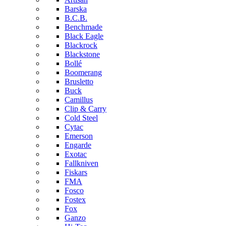
Barska
B.C.B.
Benchmade
Black Eagle
Blackrock
Blackstone
Bollé
Boomerang
Brusletto
Buck
Camillus
Clip & Carry
Cold Steel
Cytac
Emerson
Engarde
Exotac
Fallkniven
Fiskars
FMA
Fosco
Fostex
Fox
Ganzo