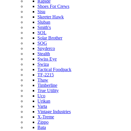
Rapide
Shoes For Crews
Sisu
Skeeter Hawk
Sluban
Smith's
SOL
Solar Brother
SOG
Spyderco
Stealth
Swiss Eye
Swiza
Tactical Foodpack
TF-2215
Thaw
Timberline
True Utility
Uco
Urikan
Varta
Vintage Industries
X-Treme
Zippo
Bata