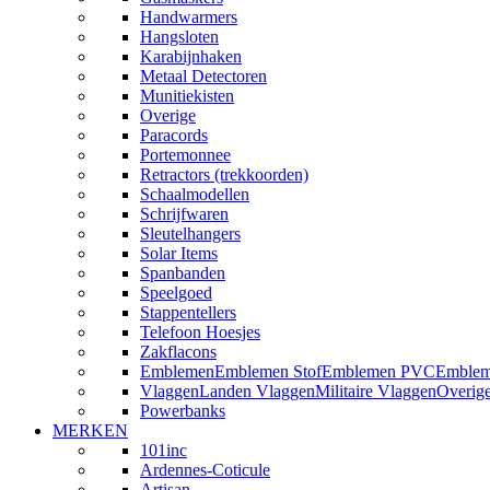
Handwarmers
Hangsloten
Karabijnhaken
Metaal Detectoren
Munitiekisten
Overige
Paracords
Portemonnee
Retractors (trekkoorden)
Schaalmodellen
Schrijfwaren
Sleutelhangers
Solar Items
Spanbanden
Speelgoed
Stappentellers
Telefoon Hoesjes
Zakflacons
Emblemen
Emblemen Stof
Emblemen PVC
Emblem
Vlaggen
Landen Vlaggen
Militaire Vlaggen
Overig
Powerbanks
MERKEN
101inc
Ardennes-Coticule
Artisan