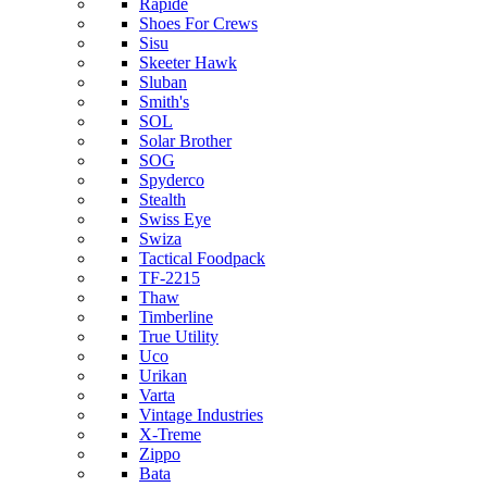
Rapide
Shoes For Crews
Sisu
Skeeter Hawk
Sluban
Smith's
SOL
Solar Brother
SOG
Spyderco
Stealth
Swiss Eye
Swiza
Tactical Foodpack
TF-2215
Thaw
Timberline
True Utility
Uco
Urikan
Varta
Vintage Industries
X-Treme
Zippo
Bata