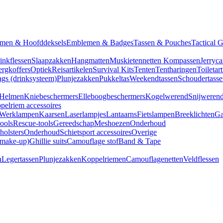
men & Hoofddeksels
Emblemen & Badges
Tassen & Pouches
Tactical 
inkflessen
Slaapzakken
Hangmatten
Muskietennetten
Kompassen
Jerryca
rgkoffers
Optiek
Reisartikelen
Survival Kits
Tenten
Tentharingen
Toiletar
gs (drinksysteem)
Plunjezakken
Pukkeltas
Weekendtassen
Schoudertasse
Helmen
Kniebeschermers
Elleboogbeschermers
Kogelwerend
Snijweren
pelriem accessoires
Werklampen
Kaarsen
Laserlampjes
Lantaarns
Fietslampen
Breeklichten
Ga
tools
Rescue-tools
Gereedschap
Meshoezen
Onderhoud
olsters
Onderhoud
Schietsport accessoires
Overige
(make-up)
Ghillie suits
Camouflage stof
Band & Tape
n
Legertassen
Plunjezakken
Koppelriemen
Camouflagenetten
Veldflessen