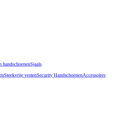
n handschoenen
Sjaals
en
Steekvrije vesten
Security Handschoenen
Accessoires