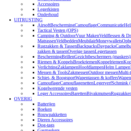
Accessoires
Legerkisten
Onderhoud
UITRUSTING
Airsoft
Bescherming
Camouflage
Communicatie
Hel
Tactical Vesten (OPS)
Camping & Outdoor
Vuur Maken
Veldflessen & Dr
Matrassen
Veldbedden
Meubilair
Moneywallets
Opbe
Rugzakken & Tassen
Backpacks
Daypacks
Camelba
zakken & tassen
Overige tassen
Legertassen
Bescherming
Brillen
Gezichtbeschermers (maskers)
Riemen & Koppels
Broekriemen
Koppelriemen
Kop
Verlichting
Zaklampen
Hoofdlampen
Helm Lampen
Messen & Tools
Zakmessen
Outdoor messen
Multi-
Schiet- & Boogsport
Wapentassen & koffers
Wapenh
Camouflage
Camouflagenetten
Legerverf
Schmink 
Kogelwerende vesten
Leger Accessoires
Baretten
Bivakmutsen
Rugzakke
OVERIG
Batterijen
Boeken
Bouwpakketten
Dieren Accessoires
Dog-tags
Gasmaskers