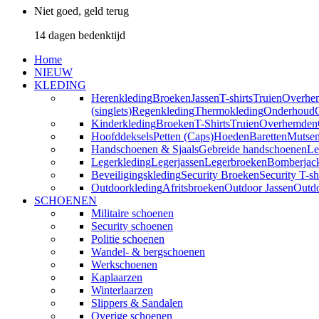
Niet goed, geld terug
14 dagen bedenktijd
Home
NIEUW
KLEDING
Herenkleding
Broeken
Jassen
T-shirts
Truien
Overhe
(singlets)
Regenkleding
Thermokleding
Onderhoud
Kinderkleding
Broeken
T-Shirts
Truien
Overhemden
Hoofddeksels
Petten (Caps)
Hoeden
Baretten
Mutse
Handschoenen & Sjaals
Gebreide handschoenen
Le
Legerkleding
Legerjassen
Legerbroeken
Bomberjac
Beveiligingskleding
Security Broeken
Security T-sh
Outdoorkleding
Afritsbroeken
Outdoor Jassen
Outd
SCHOENEN
Militaire schoenen
Security schoenen
Politie schoenen
Wandel- & bergschoenen
Werkschoenen
Kaplaarzen
Winterlaarzen
Slippers & Sandalen
Overige schoenen