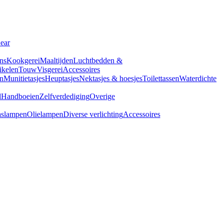
Gear
ns
Kookgerei
Maaltijden
Luchtbedden &
tikelen
Touw
Visgerei
Accessoires
n
Munitietasjes
Heuptasjes
Nektasjes & hoesjes
Toilettassen
Waterdichte
d
Handboeien
Zelfverdediging
Overige
slampen
Olielampen
Diverse verlichting
Accessoires