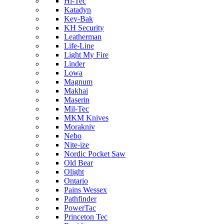
Hi-Tec
Katadyn
Key-Bak
KH Security
Leatherman
Life-Line
Light My Fire
Linder
Lowa
Magnum
Makhai
Maserin
Mil-Tec
MKM Knives
Morakniv
Nebo
Nite-ize
Nordic Pocket Saw
Old Bear
Olight
Ontario
Pains Wessex
Pathfinder
PowerTac
Princeton Tec