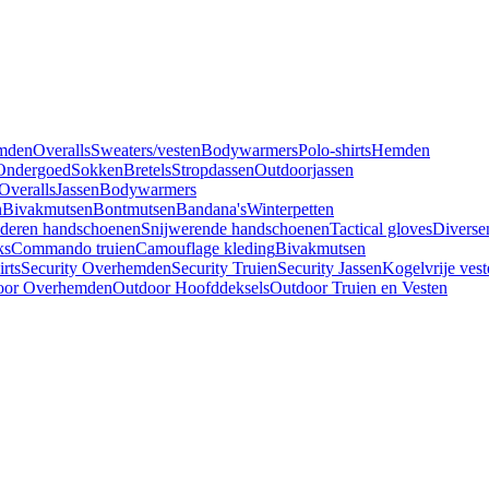
mden
Overalls
Sweaters/vesten
Bodywarmers
Polo-shirts
Hemden
Ondergoed
Sokken
Bretels
Stropdassen
Outdoorjassen
Overalls
Jassen
Bodywarmers
n
Bivakmutsen
Bontmutsen
Bandana's
Winterpetten
deren handschoenen
Snijwerende handschoenen
Tactical gloves
Diverse
ks
Commando truien
Camouflage kleding
Bivakmutsen
irts
Security Overhemden
Security Truien
Security Jassen
Kogelvrije vest
oor Overhemden
Outdoor Hoofddeksels
Outdoor Truien en Vesten