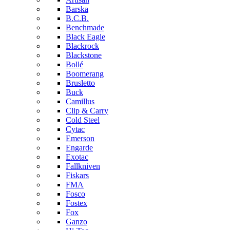
Barska
B.C.B.
Benchmade
Black Eagle
Blackrock
Blackstone
Bollé
Boomerang
Brusletto
Buck
Camillus
Clip & Carry
Cold Steel
Cytac
Emerson
Engarde
Exotac
Fallkniven
Fiskars
FMA
Fosco
Fostex
Fox
Ganzo