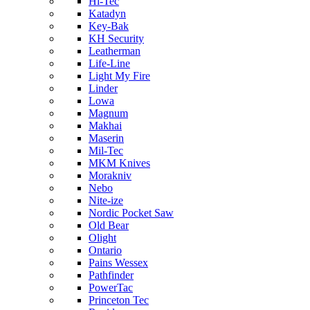
Hi-Tec
Katadyn
Key-Bak
KH Security
Leatherman
Life-Line
Light My Fire
Linder
Lowa
Magnum
Makhai
Maserin
Mil-Tec
MKM Knives
Morakniv
Nebo
Nite-ize
Nordic Pocket Saw
Old Bear
Olight
Ontario
Pains Wessex
Pathfinder
PowerTac
Princeton Tec