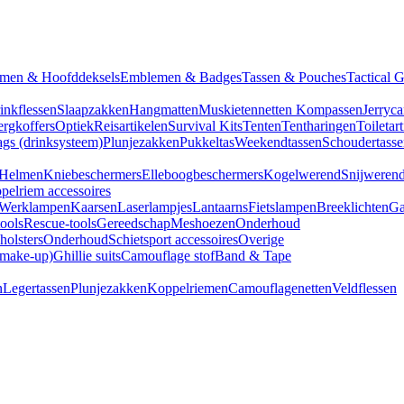
men & Hoofddeksels
Emblemen & Badges
Tassen & Pouches
Tactical 
inkflessen
Slaapzakken
Hangmatten
Muskietennetten
Kompassen
Jerryca
rgkoffers
Optiek
Reisartikelen
Survival Kits
Tenten
Tentharingen
Toiletar
gs (drinksysteem)
Plunjezakken
Pukkeltas
Weekendtassen
Schoudertasse
Helmen
Kniebeschermers
Elleboogbeschermers
Kogelwerend
Snijweren
pelriem accessoires
Werklampen
Kaarsen
Laserlampjes
Lantaarns
Fietslampen
Breeklichten
Ga
tools
Rescue-tools
Gereedschap
Meshoezen
Onderhoud
olsters
Onderhoud
Schietsport accessoires
Overige
(make-up)
Ghillie suits
Camouflage stof
Band & Tape
n
Legertassen
Plunjezakken
Koppelriemen
Camouflagenetten
Veldflessen