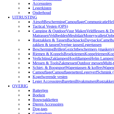
Accessoires
Legerkisten
Onderhoud
UITRUSTING
Airsoft
Bescherming
Camouflage
Communicatie
Hel
Tactical Vesten (OPS)
Camping & Outdoor
Vuur Maken
Veldflessen & Dr
Matrassen
Veldbedden
Meubilair
Moneywallets
Opbe
Rugzakken & Tassen
Backpacks
Daypacks
Camelba
zakken & tassen
Overige tassen
Legertassen
Bescherming
Brillen
Gezichtbeschermers (maskers)
Riemen & Koppels
Broekriemen
Koppelriemen
Kop
Verlichting
Zaklampen
Hoofdlampen
Helm Lampen
Messen & Tools
Zakmessen
Outdoor messen
Multi-
Schiet- & Boogsport
Wapentassen & koffers
Wapenh
Camouflage
Camouflagenetten
Legerverf
Schmink 
Kogelwerende vesten
Leger Accessoires
Baretten
Bivakmutsen
Rugzakke
OVERIG
Batterijen
Boeken
Bouwpakketten
Dieren Accessoires
Dog-tags
Gasmaskers