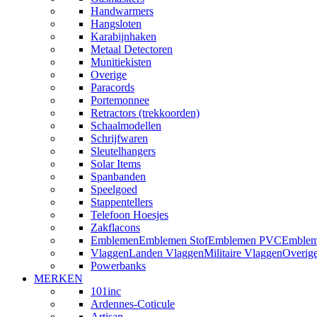
Handwarmers
Hangsloten
Karabijnhaken
Metaal Detectoren
Munitiekisten
Overige
Paracords
Portemonnee
Retractors (trekkoorden)
Schaalmodellen
Schrijfwaren
Sleutelhangers
Solar Items
Spanbanden
Speelgoed
Stappentellers
Telefoon Hoesjes
Zakflacons
Emblemen
Emblemen Stof
Emblemen PVC
Emblem
Vlaggen
Landen Vlaggen
Militaire Vlaggen
Overig
Powerbanks
MERKEN
101inc
Ardennes-Coticule
Artisan