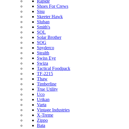
Rapide
Shoes For Crews
Sisu
Skeeter Hawk
Sluban
Smith's
SOL
Solar Brother
SOG
Spyderco
Stealth
Swiss Eye
Swiza
Tactical Foodpack
TF-2215
Thaw
Timberline
True Utility
Uco
Urikan
Varta
Vintage Industries
X-Treme
Zippo
Bata