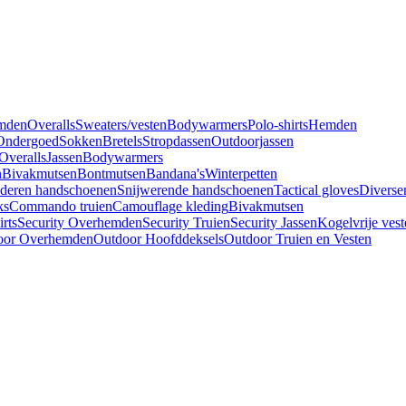
mden
Overalls
Sweaters/vesten
Bodywarmers
Polo-shirts
Hemden
Ondergoed
Sokken
Bretels
Stropdassen
Outdoorjassen
Overalls
Jassen
Bodywarmers
n
Bivakmutsen
Bontmutsen
Bandana's
Winterpetten
deren handschoenen
Snijwerende handschoenen
Tactical gloves
Diverse
ks
Commando truien
Camouflage kleding
Bivakmutsen
irts
Security Overhemden
Security Truien
Security Jassen
Kogelvrije vest
oor Overhemden
Outdoor Hoofddeksels
Outdoor Truien en Vesten