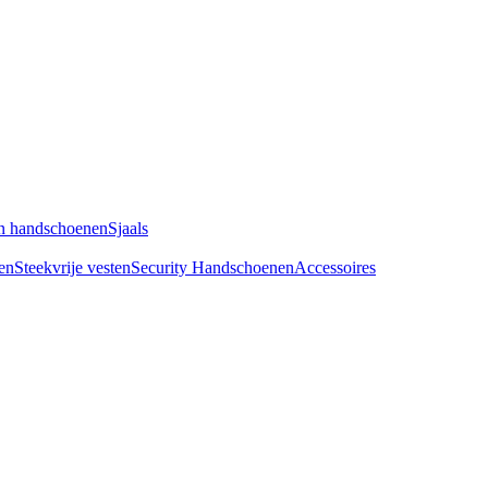
n handschoenen
Sjaals
en
Steekvrije vesten
Security Handschoenen
Accessoires