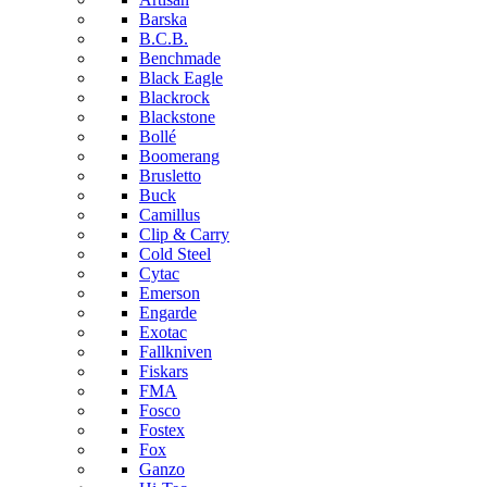
Barska
B.C.B.
Benchmade
Black Eagle
Blackrock
Blackstone
Bollé
Boomerang
Brusletto
Buck
Camillus
Clip & Carry
Cold Steel
Cytac
Emerson
Engarde
Exotac
Fallkniven
Fiskars
FMA
Fosco
Fostex
Fox
Ganzo