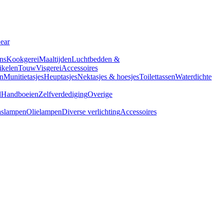
Gear
ns
Kookgerei
Maaltijden
Luchtbedden &
tikelen
Touw
Visgerei
Accessoires
n
Munitietasjes
Heuptasjes
Nektasjes & hoesjes
Toilettassen
Waterdichte
d
Handboeien
Zelfverdediging
Overige
slampen
Olielampen
Diverse verlichting
Accessoires