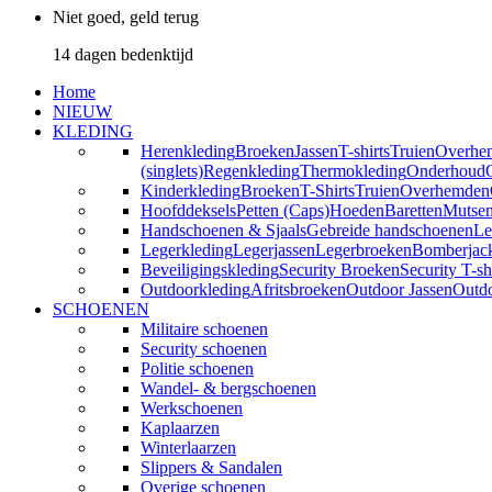
Niet goed, geld terug
14 dagen bedenktijd
Home
NIEUW
KLEDING
Herenkleding
Broeken
Jassen
T-shirts
Truien
Overhe
(singlets)
Regenkleding
Thermokleding
Onderhoud
Kinderkleding
Broeken
T-Shirts
Truien
Overhemden
Hoofddeksels
Petten (Caps)
Hoeden
Baretten
Mutse
Handschoenen & Sjaals
Gebreide handschoenen
Le
Legerkleding
Legerjassen
Legerbroeken
Bomberjac
Beveiligingskleding
Security Broeken
Security T-sh
Outdoorkleding
Afritsbroeken
Outdoor Jassen
Outd
SCHOENEN
Militaire schoenen
Security schoenen
Politie schoenen
Wandel- & bergschoenen
Werkschoenen
Kaplaarzen
Winterlaarzen
Slippers & Sandalen
Overige schoenen