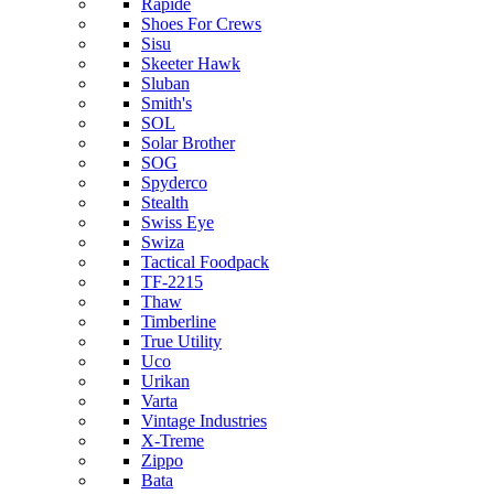
Rapide
Shoes For Crews
Sisu
Skeeter Hawk
Sluban
Smith's
SOL
Solar Brother
SOG
Spyderco
Stealth
Swiss Eye
Swiza
Tactical Foodpack
TF-2215
Thaw
Timberline
True Utility
Uco
Urikan
Varta
Vintage Industries
X-Treme
Zippo
Bata