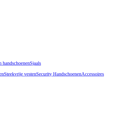
n handschoenen
Sjaals
en
Steekvrije vesten
Security Handschoenen
Accessoires