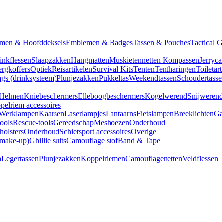
men & Hoofddeksels
Emblemen & Badges
Tassen & Pouches
Tactical 
inkflessen
Slaapzakken
Hangmatten
Muskietennetten
Kompassen
Jerryca
rgkoffers
Optiek
Reisartikelen
Survival Kits
Tenten
Tentharingen
Toiletar
gs (drinksysteem)
Plunjezakken
Pukkeltas
Weekendtassen
Schoudertasse
Helmen
Kniebeschermers
Elleboogbeschermers
Kogelwerend
Snijweren
pelriem accessoires
Werklampen
Kaarsen
Laserlampjes
Lantaarns
Fietslampen
Breeklichten
Ga
tools
Rescue-tools
Gereedschap
Meshoezen
Onderhoud
olsters
Onderhoud
Schietsport accessoires
Overige
(make-up)
Ghillie suits
Camouflage stof
Band & Tape
n
Legertassen
Plunjezakken
Koppelriemen
Camouflagenetten
Veldflessen