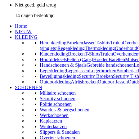
Niet goed, geld terug
14 dagen bedenktijd
Home
NIEUW
KLEDING
Herenkleding
Broeken
Jassen
T-shirts
Truien
Overhe
(singlets)
Regenkleding
Thermokleding
Onderhoud
Kinderkleding
Broeken
T-Shirts
Truien
Overhemden
Hoofddeksels
Petten (Caps)
Hoeden
Baretten
Mutse
Handschoenen & Sjaals
Gebreide handschoenen
Le
Legerkleding
Legerjassen
Legerbroeken
Bomberjac
Beveiligingskleding
Security Broeken
Security T-sh
Outdoorkleding
Afritsbroeken
Outdoor Jassen
Outd
SCHOENEN
Militaire schoenen
Security schoenen
Politie schoenen
Wandel- & bergschoenen
Werkschoenen
Kaplaarzen
Winterlaarzen
Slippers & Sandalen
Overige schoenen