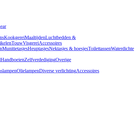
Gear
ns
Kookgerei
Maaltijden
Luchtbedden &
tikelen
Touw
Visgerei
Accessoires
n
Munitietasjes
Heuptasjes
Nektasjes & hoesjes
Toilettassen
Waterdichte
d
Handboeien
Zelfverdediging
Overige
slampen
Olielampen
Diverse verlichting
Accessoires