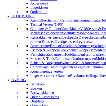
Accessoires
Legerkisten
Onderhoud
UITRUSTING
Airsoft
Bescherming
Camouflage
Communicatie
Hel
Tactical Vesten (OPS)
Camping & Outdoor
Vuur Maken
Veldflessen & Dr
Matrassen
Veldbedden
Meubilair
Moneywallets
Opbe
Rugzakken & Tassen
Backpacks
Daypacks
Camelba
zakken & tassen
Overige tassen
Legertassen
Bescherming
Brillen
Gezichtbeschermers (maskers)
Riemen & Koppels
Broekriemen
Koppelriemen
Kop
Verlichting
Zaklampen
Hoofdlampen
Helm Lampen
Messen & Tools
Zakmessen
Outdoor messen
Multi-
Schiet- & Boogsport
Wapentassen & koffers
Wapenh
Camouflage
Camouflagenetten
Legerverf
Schmink 
Kogelwerende vesten
Leger Accessoires
Baretten
Bivakmutsen
Rugzakke
OVERIG
Batterijen
Boeken
Bouwpakketten
Dieren Accessoires
Dog-tags
Gasmaskers