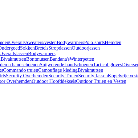
mden
Overalls
Sweaters/vesten
Bodywarmers
Polo-shirts
Hemden
Ondergoed
Sokken
Bretels
Stropdassen
Outdoorjassen
Overalls
Jassen
Bodywarmers
n
Bivakmutsen
Bontmutsen
Bandana's
Winterpetten
deren handschoenen
Snijwerende handschoenen
Tactical gloves
Diverse
ks
Commando truien
Camouflage kleding
Bivakmutsen
irts
Security Overhemden
Security Truien
Security Jassen
Kogelvrije vest
oor Overhemden
Outdoor Hoofddeksels
Outdoor Truien en Vesten