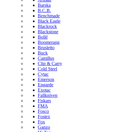
Barska
B.C.B.
Benchmade
Black Eagle
Blackrock
Blackstone
Bollé
Boomerang
Brusletto
Buck
Camillus
Clip & Carry
Cold Steel
Cytac
Emerson
Engarde
Exotac
Fallkniven
Fiskars
FMA
Fosco
Fostex
Fox
Ganzo