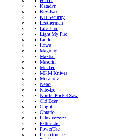
Hi-Tec
Katadyn
Key-Bak
KH Security
Leatherman
Life-Line
Light My Fire
Linder
Lowa
Magnum
Makhai
Maserin
Mil-Tec
MKM Knives
Morakniv
Nebo
Nite-ize
Nordic Pocket Saw
Old Bear
Olight
Ontario
Pains Wessex
Pathfinder
PowerTac
Princeton Tec