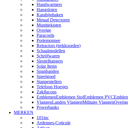
Handwarmers
Hangsloten
Karabijnhaken
Metaal Detectoren
Munitiekisten
Overige
Paracords
Portemonnee
Retractors (trekkoorden)
Schaalmodellen
Schrijfwaren
Sleutelhangers
Solar Items
Spanbanden
Speelgoed
Stappentellers
Telefoon Hoesjes
Zakflacons
Emblemen
Emblemen Stof
Emblemen PVC
Emblem
Vlaggen
Landen Vlaggen
Militaire Vlaggen
Overig
Powerbanks
MERKEN
101inc
Ardennes-Coticule
Artisan