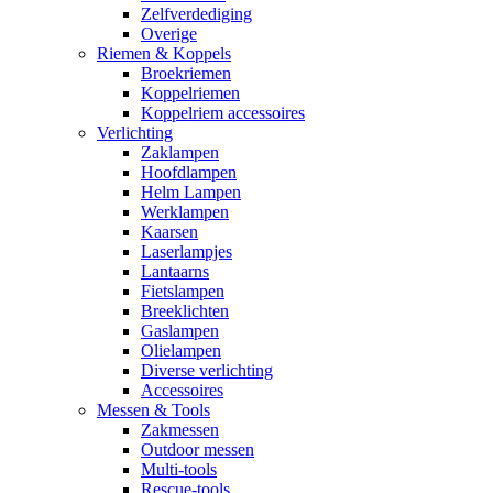
Zelfverdediging
Overige
Riemen & Koppels
Broekriemen
Koppelriemen
Koppelriem accessoires
Verlichting
Zaklampen
Hoofdlampen
Helm Lampen
Werklampen
Kaarsen
Laserlampjes
Lantaarns
Fietslampen
Breeklichten
Gaslampen
Olielampen
Diverse verlichting
Accessoires
Messen & Tools
Zakmessen
Outdoor messen
Multi-tools
Rescue-tools