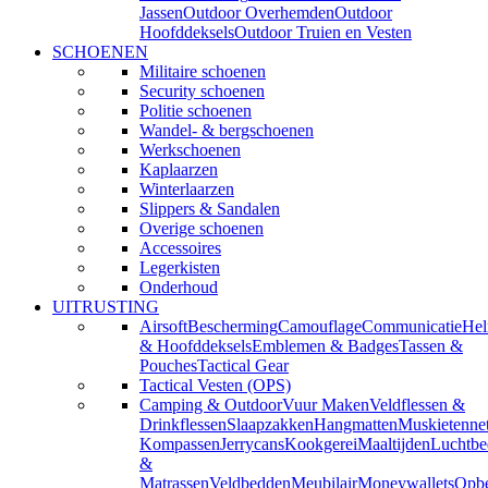
Jassen
Outdoor Overhemden
Outdoor
Hoofddeksels
Outdoor Truien en Vesten
SCHOENEN
Militaire schoenen
Security schoenen
Politie schoenen
Wandel- & bergschoenen
Werkschoenen
Kaplaarzen
Winterlaarzen
Slippers & Sandalen
Overige schoenen
Accessoires
Legerkisten
Onderhoud
UITRUSTING
Airsoft
Bescherming
Camouflage
Communicatie
He
& Hoofddeksels
Emblemen & Badges
Tassen &
Pouches
Tactical Gear
Tactical Vesten (OPS)
Camping & Outdoor
Vuur Maken
Veldflessen &
Drinkflessen
Slaapzakken
Hangmatten
Muskietenne
Kompassen
Jerrycans
Kookgerei
Maaltijden
Luchtbe
&
Matrassen
Veldbedden
Meubilair
Moneywallets
Opbe