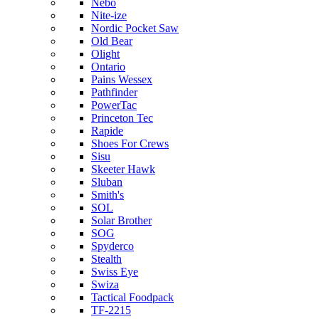
Nebo
Nite-ize
Nordic Pocket Saw
Old Bear
Olight
Ontario
Pains Wessex
Pathfinder
PowerTac
Princeton Tec
Rapide
Shoes For Crews
Sisu
Skeeter Hawk
Sluban
Smith's
SOL
Solar Brother
SOG
Spyderco
Stealth
Swiss Eye
Swiza
Tactical Foodpack
TF-2215