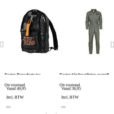
Fostex Parachute tas
Fostex kinder piloten overall
6/rugtas klein night camo
groen
Op voorraad
Op voorraad
Vanaf
49,95
Vanaf
36,95
Incl. BTW
Incl. BTW