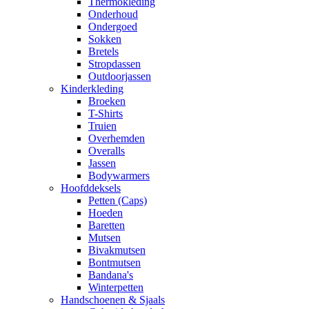
Thermokleding
Onderhoud
Ondergoed
Sokken
Bretels
Stropdassen
Outdoorjassen
Kinderkleding
Broeken
T-Shirts
Truien
Overhemden
Overalls
Jassen
Bodywarmers
Hoofddeksels
Petten (Caps)
Hoeden
Baretten
Mutsen
Bivakmutsen
Bontmutsen
Bandana's
Winterpetten
Handschoenen & Sjaals