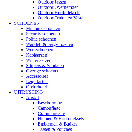
Outdoor Jassen
Outdoor Overhemden
Outdoor Hoofddeksels
Outdoor Truien en Vesten
SCHOENEN
Militaire schoenen
Security schoenen
Politie schoenen
Wandel- & bergschoenen
Werkschoenen
Kaplaarzen
Winterlaarzen
Slippers & Sandalen
Overige schoenen
Accessoires
Legerkisten
Onderhoud
UITRUSTING
Airsoft
Bescherming
Camouflage
Communicatie
Helmen & Hoofddeksels
Emblemen & Badges
Tassen & Pouches