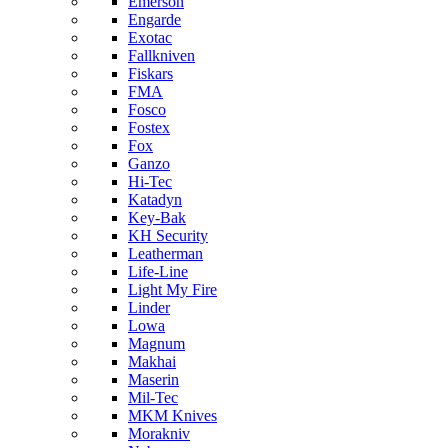
Emerson
Engarde
Exotac
Fallkniven
Fiskars
FMA
Fosco
Fostex
Fox
Ganzo
Hi-Tec
Katadyn
Key-Bak
KH Security
Leatherman
Life-Line
Light My Fire
Linder
Lowa
Magnum
Makhai
Maserin
Mil-Tec
MKM Knives
Morakniv