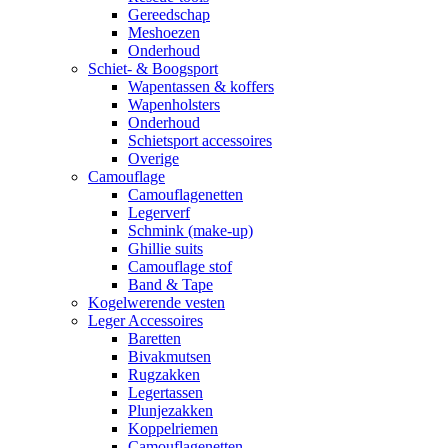
Gereedschap
Meshoezen
Onderhoud
Schiet- & Boogsport
Wapentassen & koffers
Wapenholsters
Onderhoud
Schietsport accessoires
Overige
Camouflage
Camouflagenetten
Legerverf
Schmink (make-up)
Ghillie suits
Camouflage stof
Band & Tape
Kogelwerende vesten
Leger Accessoires
Baretten
Bivakmutsen
Rugzakken
Legertassen
Plunjezakken
Koppelriemen
Camouflagenetten