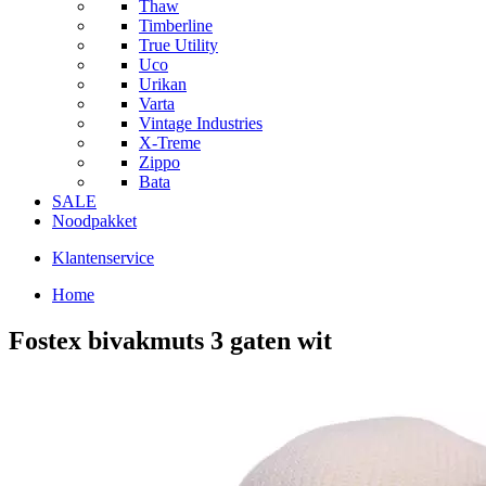
Thaw
Timberline
True Utility
Uco
Urikan
Varta
Vintage Industries
X-Treme
Zippo
Bata
SALE
Noodpakket
Klantenservice
Home
Fostex bivakmuts 3 gaten wit