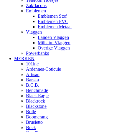
Telefoon Hoesjes
Zakflacons
Emblemen
Emblemen Stof
Emblemen PVC
Emblemen Metaal
Vlaggen
Landen Vlaggen
Militaire Vlaggen
Overige Vlaggen
Powerbanks
MERKEN
101inc
Ardennes-Coticule
Artisan
Barska
B.C.B.
Benchmade
Black Eagle
Blackrock
Blackstone
Bollé
Boomerang
Brusletto
Buck