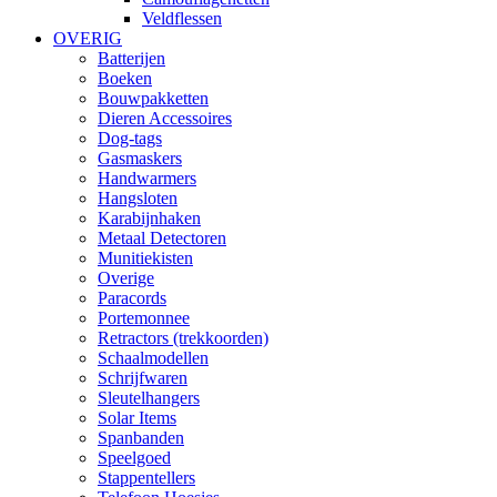
Veldflessen
OVERIG
Batterijen
Boeken
Bouwpakketten
Dieren Accessoires
Dog-tags
Gasmaskers
Handwarmers
Hangsloten
Karabijnhaken
Metaal Detectoren
Munitiekisten
Overige
Paracords
Portemonnee
Retractors (trekkoorden)
Schaalmodellen
Schrijfwaren
Sleutelhangers
Solar Items
Spanbanden
Speelgoed
Stappentellers