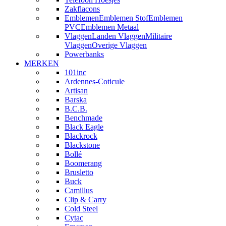
Zakflacons
Emblemen
Emblemen Stof
Emblemen
PVC
Emblemen Metaal
Vlaggen
Landen Vlaggen
Militaire
Vlaggen
Overige Vlaggen
Powerbanks
MERKEN
101inc
Ardennes-Coticule
Artisan
Barska
B.C.B.
Benchmade
Black Eagle
Blackrock
Blackstone
Bollé
Boomerang
Brusletto
Buck
Camillus
Clip & Carry
Cold Steel
Cytac