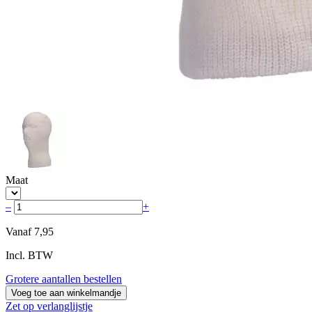
Maat
–
+
Vanaf
7,95
Incl. BTW
Grotere aantallen bestellen
Voeg toe aan winkelmandje
Zet op verlanglijstje