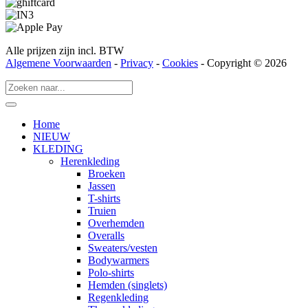
Alle prijzen zijn incl. BTW
Algemene Voorwaarden
-
Privacy
-
Cookies
- Copyright © 2026
Home
NIEUW
KLEDING
Herenkleding
Broeken
Jassen
T-shirts
Truien
Overhemden
Overalls
Sweaters/vesten
Bodywarmers
Polo-shirts
Hemden (singlets)
Regenkleding