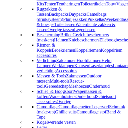
Kits
Tenten
Tentharingen
Toiletartikelen
Touw
Visger
Rugzakken &
Tassen
Backpacks
Daypacks
Camelbags
(drinksysteem)
Plunjezakken
Pukkeltas
Weekendtas
& hoesjes
Toilettassen
Waterdichte zakken &
tassen
Overige tassen
Legertassen
Bescherming
Brillen
Gezichtbeschermers
(maskers)
Helmen
Kniebeschermers
Elleboogbesche
Riemen &
Koppels
Broekriemen
Koppelriemen
Koppelriem
accessoires
Verlichting
Zaklampen
Hoofdlampen
Helm
Lampen
Werklampen
Kaarsen
Laserlampjes
Lantaar
verlichting
Accessoires
Messen & Tools
Zakmessen
Outdoor
messen
Multi-tools
Rescue-
tools
Gereedschap
Meshoezen
Onderhoud
Schiet- & Boogsport
Wapentassen &
koffers
Wapenholsters
Onderhoud
Schietsport
accessoires
Overige
Camouflage
Camouflagenetten
Legerverf
Schmink
(make-up)
Ghillie suits
Camouflage stof
Band &
Tape
Kogelwerende vesten
Leger