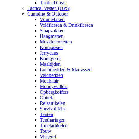
Tactical Gear
Tactical Vesten (OPS)
Camping & Outdoor
Vuur Maken
Veldflessen & Drinkflessen
Slaapzakken
Hangmatten
Muskietennetten
Kompassen
Jerrycans
Kookgerei
Maaltijden
Luchtbedden & Matrassen
Veldbedden
Meubilair
Moneywallets
Opbergkoffers
Optiek
Reisartikelen
Survival Kits
Tenten
Tentharingen
Toiletartikelen
Touw
Visgerei