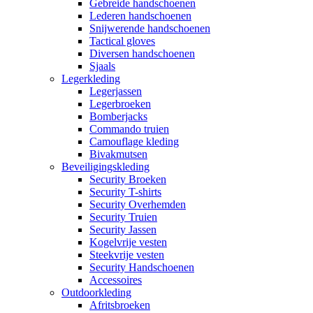
Gebreide handschoenen
Lederen handschoenen
Snijwerende handschoenen
Tactical gloves
Diversen handschoenen
Sjaals
Legerkleding
Legerjassen
Legerbroeken
Bomberjacks
Commando truien
Camouflage kleding
Bivakmutsen
Beveiligingskleding
Security Broeken
Security T-shirts
Security Overhemden
Security Truien
Security Jassen
Kogelvrije vesten
Steekvrije vesten
Security Handschoenen
Accessoires
Outdoorkleding
Afritsbroeken