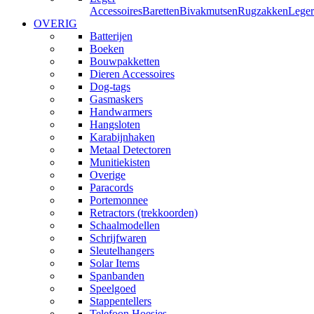
Accessoires
Baretten
Bivakmutsen
Rugzakken
Leger
OVERIG
Batterijen
Boeken
Bouwpakketten
Dieren Accessoires
Dog-tags
Gasmaskers
Handwarmers
Hangsloten
Karabijnhaken
Metaal Detectoren
Munitiekisten
Overige
Paracords
Portemonnee
Retractors (trekkoorden)
Schaalmodellen
Schrijfwaren
Sleutelhangers
Solar Items
Spanbanden
Speelgoed
Stappentellers
Telefoon Hoesjes