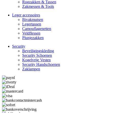
Rugzakken & Tassen
Zakmessen & Tools
Leger accessoires
Bivakmutsen
Legertassen
Camouflage­­netten
Veldflessen
Plunjezakken
Security
Beveiligings­­kleding
Security Schoenen
Kogelvrije Vesten
Security Hand­­schoenen
Zaklampen