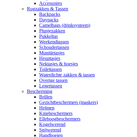
Accessoires
Rugzakken & Tassen
Backpacks
Daypacks
Camelbags (drinksysteem)
Plunjezakken
Pukkeltas
Weekendtassen
Schoudertassen
Munitietasjes
Heuptasjes
Nektasjes & hoesjes
Toilettassen
Waterdichte zakken & tassen
Overige tassen
Legertassen
Bescherming
Brillen
Gezichtbeschermers (maskers)
Helmen
Kniebeschermers
Elleboogbeschermers
Kogelwerend
Snijwerend
Handboeien