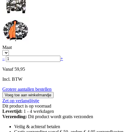
Maat
–
+
Vanaf
59,95
Incl. BTW
Grotere aantallen bestellen
Voeg toe aan winkelmandje
Zet op verlanglijstje
Dit product is op voorraad
Levertijd:
1 - 4 werkdagen
Verzending:
Dit product wordt gratis verzonden
Veilig & achteraf betalen
Gratis verzending vanaf € 50, anders € 4,95 verzendkosten