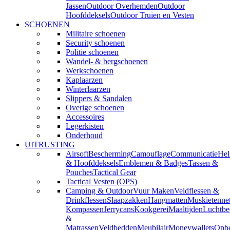
Jassen
Outdoor Overhemden
Outdoor
Hoofddeksels
Outdoor Truien en Vesten
SCHOENEN
Militaire schoenen
Security schoenen
Politie schoenen
Wandel- & bergschoenen
Werkschoenen
Kaplaarzen
Winterlaarzen
Slippers & Sandalen
Overige schoenen
Accessoires
Legerkisten
Onderhoud
UITRUSTING
Airsoft
Bescherming
Camouflage
Communicatie
He
& Hoofddeksels
Emblemen & Badges
Tassen &
Pouches
Tactical Gear
Tactical Vesten (OPS)
Camping & Outdoor
Vuur Maken
Veldflessen &
Drinkflessen
Slaapzakken
Hangmatten
Muskietenne
Kompassen
Jerrycans
Kookgerei
Maaltijden
Luchtbe
&
Matrassen
Veldbedden
Meubilair
Moneywallets
Opbe