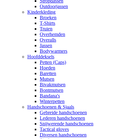
Stropdassen
Outdoorjassen
Kinderkleding
Broeken
T-Shirts
Truien
Overhemden
Overalls
Jassen
Bodywarmers
Hoofddeksels
Petten (Caps)
Hoeden
Baretten
Mutsen
Bivakmutsen
Bontmutsen
Bandana's
Winterpetten
Handschoenen & Sjaals
Gebreide handschoenen
Lederen handschoenen
Snijwerende handschoenen
Tactical gloves
Diversen handschoenen