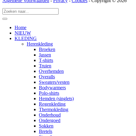
Algemene Voorwaarden
-
Privacy
-
Cookies
- Copyright © 2026
Home
NIEUW
KLEDING
Herenkleding
Broeken
Jassen
T-shirts
Truien
Overhemden
Overalls
Sweaters/vesten
Bodywarmers
Polo-shirts
Hemden (singlets)
Regenkleding
Thermokleding
Onderhoud
Ondergoed
Sokken
Bretels