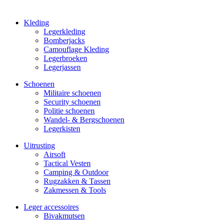
Kleding
Legerkleding
Bomberjacks
Camouflage Kleding
Legerbroeken
Legerjassen
Schoenen
Militaire schoe­nen
Security schoenen
Politie schoenen
Wandel- & Berg­­schoenen
Legerkisten
Uitrusting
Airsoft
Tactical Ves­ten
Camping & Outdoor
Rugzakken & Tassen
Zakmessen & Tools
Leger accessoires
Bivakmutsen