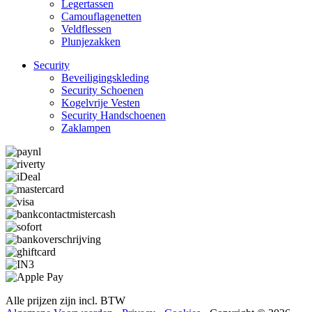
Legertassen
Camouflage­­netten
Veldflessen
Plunjezakken
Security
Beveiligings­­kleding
Security Schoenen
Kogelvrije Vesten
Security Hand­­schoenen
Zaklampen
Alle prijzen zijn incl. BTW