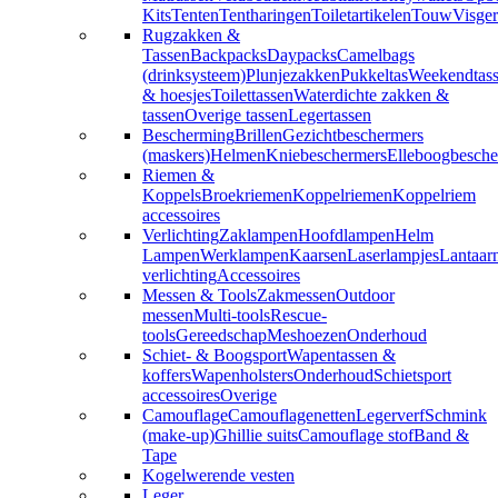
Kits
Tenten
Tentharingen
Toiletartikelen
Touw
Visger
Rugzakken &
Tassen
Backpacks
Daypacks
Camelbags
(drinksysteem)
Plunjezakken
Pukkeltas
Weekendtas
& hoesjes
Toilettassen
Waterdichte zakken &
tassen
Overige tassen
Legertassen
Bescherming
Brillen
Gezichtbeschermers
(maskers)
Helmen
Kniebeschermers
Elleboogbesche
Riemen &
Koppels
Broekriemen
Koppelriemen
Koppelriem
accessoires
Verlichting
Zaklampen
Hoofdlampen
Helm
Lampen
Werklampen
Kaarsen
Laserlampjes
Lantaar
verlichting
Accessoires
Messen & Tools
Zakmessen
Outdoor
messen
Multi-tools
Rescue-
tools
Gereedschap
Meshoezen
Onderhoud
Schiet- & Boogsport
Wapentassen &
koffers
Wapenholsters
Onderhoud
Schietsport
accessoires
Overige
Camouflage
Camouflagenetten
Legerverf
Schmink
(make-up)
Ghillie suits
Camouflage stof
Band &
Tape
Kogelwerende vesten
Leger