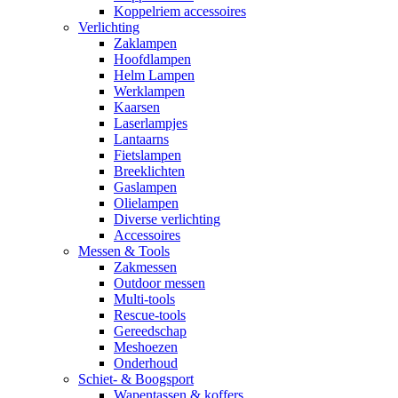
Koppelriem accessoires
Verlichting
Zaklampen
Hoofdlampen
Helm Lampen
Werklampen
Kaarsen
Laserlampjes
Lantaarns
Fietslampen
Breeklichten
Gaslampen
Olielampen
Diverse verlichting
Accessoires
Messen & Tools
Zakmessen
Outdoor messen
Multi-tools
Rescue-tools
Gereedschap
Meshoezen
Onderhoud
Schiet- & Boogsport
Wapentassen & koffers