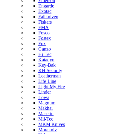
Emerson
Engarde
Exotac
Fallkniven
Fiskars
FMA
Fosco
Fostex
Fox
Ganzo
Hi-Tec
Katadyn
Key-Bak
KH Security
Leatherman
Life-Line
Light My Fire
Linder
Lowa
Magnum
Makhai
Maserin
Mil-Tec
MKM Knives
Morakniv