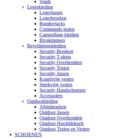
Sjaals
Legerkleding
Legerjassen
Legerbroeken
Bomberjacks
Commando truien
Camouflage kleding
Bivakmutsen
Beveiligingskleding
Security Broeken
Security T-shirts
Security Overhemden
Security Truien
Security Jassen
Kogelvrije vesten
Steekvrije vesten
Security Handschoenen
Accessoires
Outdoorkleding
Afritsbroeken
Outdoor Jassen
Outdoor Overhemden
Outdoor Hoofddeksels
Outdoor Truien en Vesten
SCHOENEN