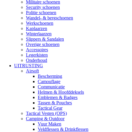
Militaire schoenen
Security schoenen
Politie schoenen
Wandel- & bergschoenen
Werkschoenen
Kaplaarzen
Winterlaarzen
Slippers & Sandalen
Overige schoenen
Accessoires
Legerkisten
Onderhoud
UITRUSTING
Airsoft
Bescherming
Camouflage
Communicatie
Helmen & Hoofddeksels
Emblemen & Badges
Tassen & Pouches
Tactical Gear
Tactical Vesten (OPS)
Camping & Outdoor
Vuur Maken
Veldflessen & Drinkflessen