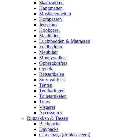
Slaapzakken
Hangmatten
Muskietennetten
Kompassen
Jerrycans
Kookgerei
Maaltijden
Luchtbedden & Matrassen
Veldbedden
Meubilair
Moneywallets
Opbergkoffers
Optiek
Reisartikelen
Survival Kits
Tenten
Tentharingen
Toiletartikelen
Touw
Visgerei
Accessoires
Rugzakken & Tassen
Backpacks
Daypacks
Camelbags (drinksysteem)