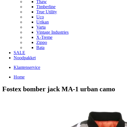
Thaw
Timberline
True Utility
Uco
Urikan
Varta
Vintage Industries
X-Treme
Zippo
Bata
SALE
Noodpakket
Klantenservice
Home
Fostex bomber jack MA-1 urban camo