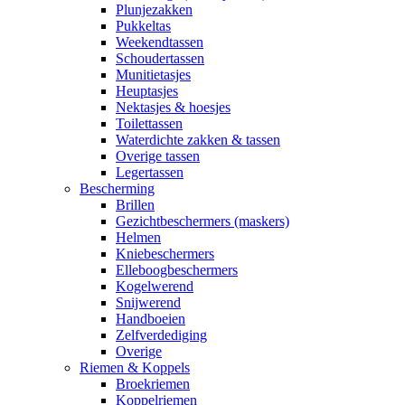
Plunjezakken
Pukkeltas
Weekendtassen
Schoudertassen
Munitietasjes
Heuptasjes
Nektasjes & hoesjes
Toilettassen
Waterdichte zakken & tassen
Overige tassen
Legertassen
Bescherming
Brillen
Gezichtbeschermers (maskers)
Helmen
Kniebeschermers
Elleboogbeschermers
Kogelwerend
Snijwerend
Handboeien
Zelfverdediging
Overige
Riemen & Koppels
Broekriemen
Koppelriemen