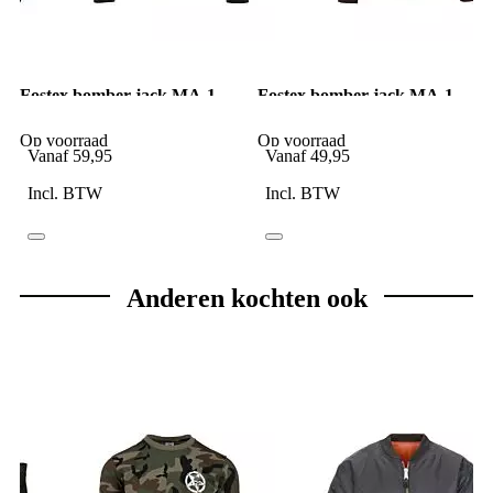
Fostex bomber jack MA-1
Fostex bomber jack MA-1
woodland camo
Bordo Rood
Op voorraad
Op voorraad
Vanaf
59,95
Vanaf
49,95
Incl. BTW
Incl. BTW
Anderen kochten ook