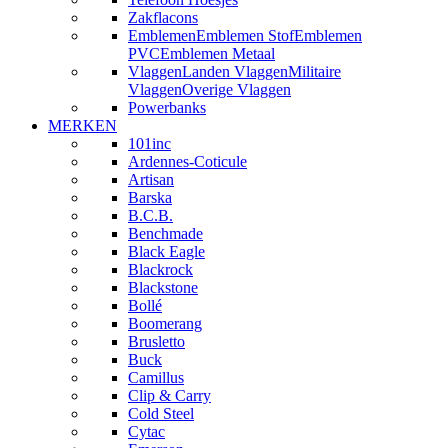
Zakflacons
Emblemen
Emblemen Stof
Emblemen
PVC
Emblemen Metaal
Vlaggen
Landen Vlaggen
Militaire
Vlaggen
Overige Vlaggen
Powerbanks
MERKEN
101inc
Ardennes-Coticule
Artisan
Barska
B.C.B.
Benchmade
Black Eagle
Blackrock
Blackstone
Bollé
Boomerang
Brusletto
Buck
Camillus
Clip & Carry
Cold Steel
Cytac