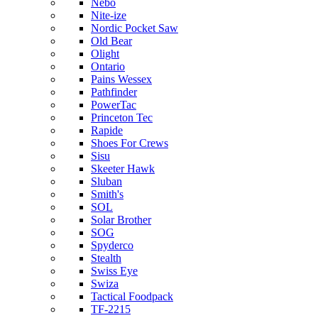
Nebo
Nite-ize
Nordic Pocket Saw
Old Bear
Olight
Ontario
Pains Wessex
Pathfinder
PowerTac
Princeton Tec
Rapide
Shoes For Crews
Sisu
Skeeter Hawk
Sluban
Smith's
SOL
Solar Brother
SOG
Spyderco
Stealth
Swiss Eye
Swiza
Tactical Foodpack
TF-2215