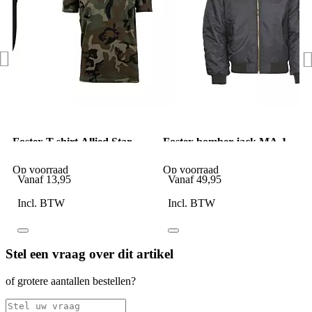
Fostex T-shirt Allied Star -
Fostex bomber jack MA-1
punisher camouflage
Gunmetal grey
Op voorraad
Op voorraad
Vanaf
13,95
Vanaf
49,95
Incl. BTW
Incl. BTW
Stel een vraag over dit artikel
of grotere aantallen bestellen?