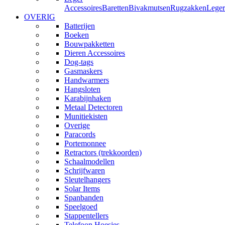
Accessoires
Baretten
Bivakmutsen
Rugzakken
Leger
OVERIG
Batterijen
Boeken
Bouwpakketten
Dieren Accessoires
Dog-tags
Gasmaskers
Handwarmers
Hangsloten
Karabijnhaken
Metaal Detectoren
Munitiekisten
Overige
Paracords
Portemonnee
Retractors (trekkoorden)
Schaalmodellen
Schrijfwaren
Sleutelhangers
Solar Items
Spanbanden
Speelgoed
Stappentellers
Telefoon Hoesjes