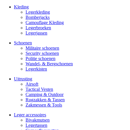
Kleding
Legerkleding
Bomberjacks
Camouflage Kleding
Legerbroeken
Legerjassen
Schoenen
Militaire schoe­nen
Security schoenen
Politie schoenen
Wandel- & Berg­­schoenen
Legerkisten
Uitrusting
Airsoft
Tactical Ves­ten
Camping & Outdoor
Rugzakken & Tassen
Zakmessen & Tools
Leger accessoires
Bivakmutsen
Legertassen