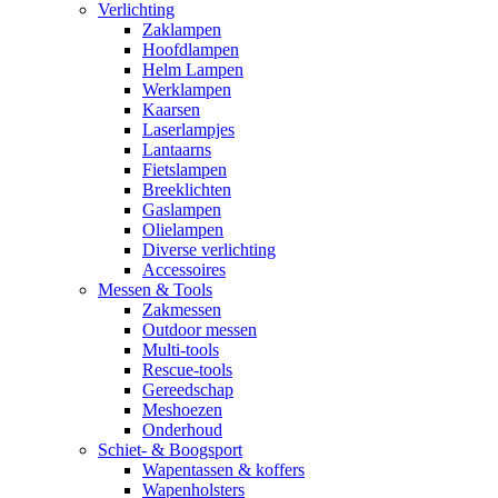
Verlichting
Zaklampen
Hoofdlampen
Helm Lampen
Werklampen
Kaarsen
Laserlampjes
Lantaarns
Fietslampen
Breeklichten
Gaslampen
Olielampen
Diverse verlichting
Accessoires
Messen & Tools
Zakmessen
Outdoor messen
Multi-tools
Rescue-tools
Gereedschap
Meshoezen
Onderhoud
Schiet- & Boogsport
Wapentassen & koffers
Wapenholsters