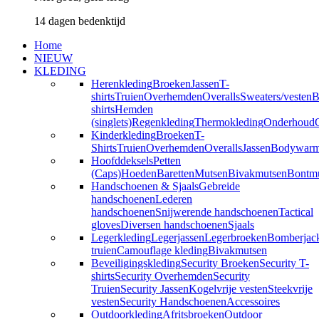
14 dagen bedenktijd
Home
NIEUW
KLEDING
Herenkleding
Broeken
Jassen
T-
shirts
Truien
Overhemden
Overalls
Sweaters/vesten
B
shirts
Hemden
(singlets)
Regenkleding
Thermokleding
Onderhoud
Kinderkleding
Broeken
T-
Shirts
Truien
Overhemden
Overalls
Jassen
Bodywarm
Hoofddeksels
Petten
(Caps)
Hoeden
Baretten
Mutsen
Bivakmutsen
Bontm
Handschoenen & Sjaals
Gebreide
handschoenen
Lederen
handschoenen
Snijwerende handschoenen
Tactical
gloves
Diversen handschoenen
Sjaals
Legerkleding
Legerjassen
Legerbroeken
Bomberjac
truien
Camouflage kleding
Bivakmutsen
Beveiligingskleding
Security Broeken
Security T-
shirts
Security Overhemden
Security
Truien
Security Jassen
Kogelvrije vesten
Steekvrije
vesten
Security Handschoenen
Accessoires
Outdoorkleding
Afritsbroeken
Outdoor