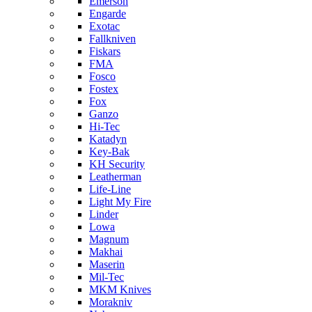
Emerson
Engarde
Exotac
Fallkniven
Fiskars
FMA
Fosco
Fostex
Fox
Ganzo
Hi-Tec
Katadyn
Key-Bak
KH Security
Leatherman
Life-Line
Light My Fire
Linder
Lowa
Magnum
Makhai
Maserin
Mil-Tec
MKM Knives
Morakniv