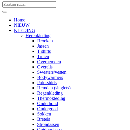
Home
NIEUW
KLEDING
Herenkleding
Broeken
Jassen
T-shirts
Truien
Overhemden
Overalls
Sweaters/vesten
Bodywarmers
Polo-shirts
Hemden (singlets)
Regenkleding
Thermokleding
Onderhoud
Ondergoed
Sokken
Bretels
Stropdassen
Outdoorjassen