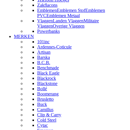
Zakflacons
Emblemen
Emblemen Stof
Emblemen
PVC
Emblemen Metaal
Vlaggen
Landen Vlaggen
Militaire
Vlaggen
Overige Vlaggen
Powerbanks
MERKEN
101inc
Ardennes-Coticule
Artisan
Barska
B.C.B.
Benchmade
Black Eagle
Blackrock
Blackstone
Bollé
Boomerang
Brusletto
Buck
Camillus
Clip & Carry
Cold Steel
Cytac