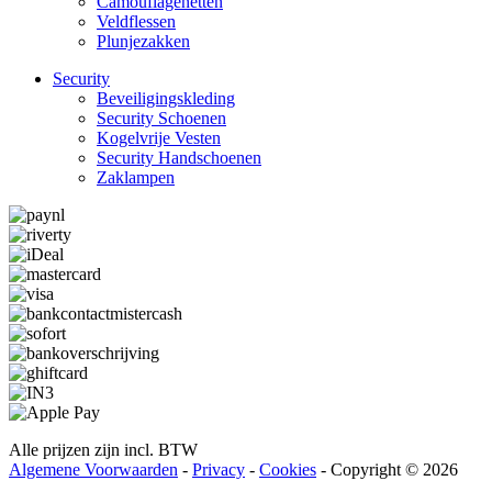
Camouflage­­netten
Veldflessen
Plunjezakken
Security
Beveiligings­­kleding
Security Schoenen
Kogelvrije Vesten
Security Hand­­schoenen
Zaklampen
Alle prijzen zijn incl. BTW
Algemene Voorwaarden
-
Privacy
-
Cookies
- Copyright © 2026