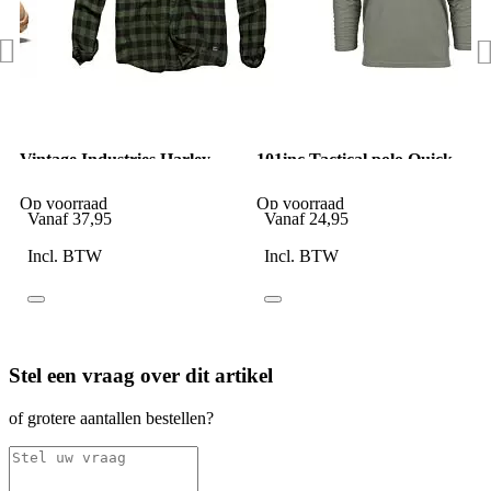
Vintage Industries Harley
101inc Tactical polo Quick
shirt green
dry lange mouw groen
Op voorraad
Op voorraad
Vanaf
37,95
Vanaf
24,95
Incl. BTW
Incl. BTW
Stel een vraag over dit artikel
of grotere aantallen bestellen?