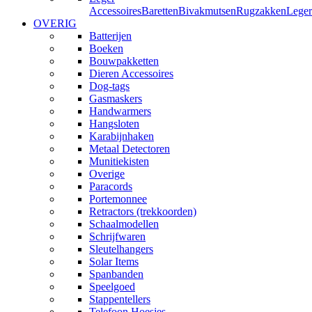
Accessoires
Baretten
Bivakmutsen
Rugzakken
Leger
OVERIG
Batterijen
Boeken
Bouwpakketten
Dieren Accessoires
Dog-tags
Gasmaskers
Handwarmers
Hangsloten
Karabijnhaken
Metaal Detectoren
Munitiekisten
Overige
Paracords
Portemonnee
Retractors (trekkoorden)
Schaalmodellen
Schrijfwaren
Sleutelhangers
Solar Items
Spanbanden
Speelgoed
Stappentellers
Telefoon Hoesjes