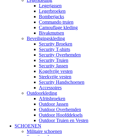
Legerkleding
Legerjassen
Legerbroeken
Bomberjacks
Commando truien
Camouflage kleding
Bivakmutsen
Beveiligingskleding
Security Broeken
Security T-shirts
Security Overhemden
Security Truien
Security Jassen
Kogelvrije vesten
Steekvrije vesten
Security Handschoenen
Accessoires
Outdoorkleding
Afritsbroeken
Outdoor Jassen
Outdoor Overhemden
Outdoor Hoofddeksels
Outdoor Truien en Vesten
SCHOENEN
Militaire schoenen