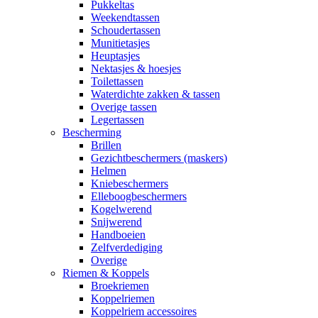
Pukkeltas
Weekendtassen
Schoudertassen
Munitietasjes
Heuptasjes
Nektasjes & hoesjes
Toilettassen
Waterdichte zakken & tassen
Overige tassen
Legertassen
Bescherming
Brillen
Gezichtbeschermers (maskers)
Helmen
Kniebeschermers
Elleboogbeschermers
Kogelwerend
Snijwerend
Handboeien
Zelfverdediging
Overige
Riemen & Koppels
Broekriemen
Koppelriemen
Koppelriem accessoires