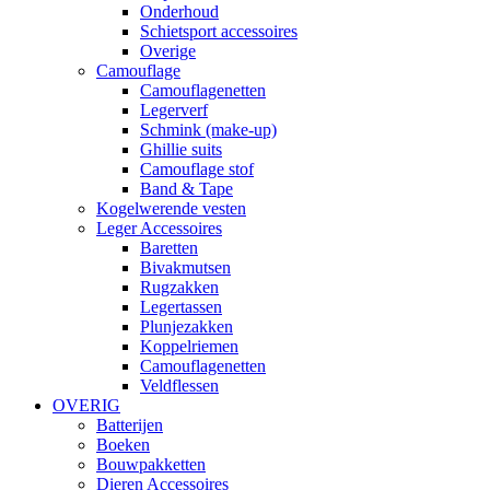
Onderhoud
Schietsport accessoires
Overige
Camouflage
Camouflagenetten
Legerverf
Schmink (make-up)
Ghillie suits
Camouflage stof
Band & Tape
Kogelwerende vesten
Leger Accessoires
Baretten
Bivakmutsen
Rugzakken
Legertassen
Plunjezakken
Koppelriemen
Camouflagenetten
Veldflessen
OVERIG
Batterijen
Boeken
Bouwpakketten
Dieren Accessoires