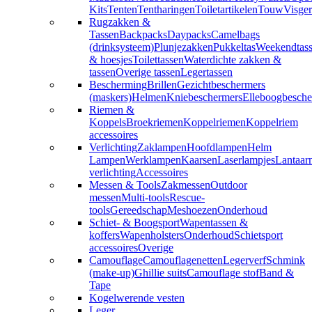
Kits
Tenten
Tentharingen
Toiletartikelen
Touw
Visger
Rugzakken &
Tassen
Backpacks
Daypacks
Camelbags
(drinksysteem)
Plunjezakken
Pukkeltas
Weekendtas
& hoesjes
Toilettassen
Waterdichte zakken &
tassen
Overige tassen
Legertassen
Bescherming
Brillen
Gezichtbeschermers
(maskers)
Helmen
Kniebeschermers
Elleboogbesche
Riemen &
Koppels
Broekriemen
Koppelriemen
Koppelriem
accessoires
Verlichting
Zaklampen
Hoofdlampen
Helm
Lampen
Werklampen
Kaarsen
Laserlampjes
Lantaar
verlichting
Accessoires
Messen & Tools
Zakmessen
Outdoor
messen
Multi-tools
Rescue-
tools
Gereedschap
Meshoezen
Onderhoud
Schiet- & Boogsport
Wapentassen &
koffers
Wapenholsters
Onderhoud
Schietsport
accessoires
Overige
Camouflage
Camouflagenetten
Legerverf
Schmink
(make-up)
Ghillie suits
Camouflage stof
Band &
Tape
Kogelwerende vesten
Leger