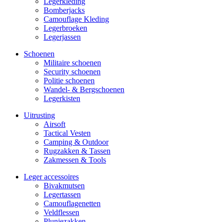
Legerkleding
Bomberjacks
Camouflage Kleding
Legerbroeken
Legerjassen
Schoenen
Militaire schoe­nen
Security schoenen
Politie schoenen
Wandel- & Berg­­schoenen
Legerkisten
Uitrusting
Airsoft
Tactical Ves­ten
Camping & Outdoor
Rugzakken & Tassen
Zakmessen & Tools
Leger accessoires
Bivakmutsen
Legertassen
Camouflage­­netten
Veldflessen
Plunjezakken