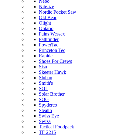
Nebo
Nite-ize
Nordic Pocket Saw
Old Bear
Olight
Ontario
Pains Wessex
Pathfinder
PowerTac
Princeton Tec
Rapide
Shoes For Crews
Sisu
Skeeter Hawk
Sluban
Smith's
SOL
Solar Brother
SOG
Spyderco
Stealth
Swiss Eye
Swiza
Tactical Foodpack
TF-2215