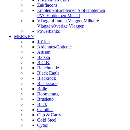
Zakflacons
Emblemen
Emblemen Stof
Emblemen
PVC
Emblemen Metaal
Vlaggen
Landen Vlaggen
Militaire
Vlaggen
Overige Vlaggen
Powerbanks
MERKEN
101inc
Ardennes-Coticule
Artisan
Barska
B.C.B.
Benchmade
Black Eagle
Blackrock
Blackstone
Bollé
Boomerang
Brusletto
Buck
Camillus
Clip & Carry
Cold Steel
Cytac