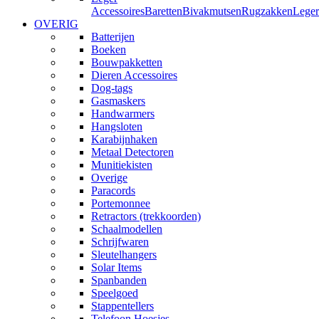
Accessoires
Baretten
Bivakmutsen
Rugzakken
Leger
OVERIG
Batterijen
Boeken
Bouwpakketten
Dieren Accessoires
Dog-tags
Gasmaskers
Handwarmers
Hangsloten
Karabijnhaken
Metaal Detectoren
Munitiekisten
Overige
Paracords
Portemonnee
Retractors (trekkoorden)
Schaalmodellen
Schrijfwaren
Sleutelhangers
Solar Items
Spanbanden
Speelgoed
Stappentellers
Telefoon Hoesjes