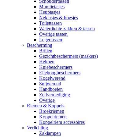
Schoudertassen
Munitietasjes
Heuptasjes
Nektasjes & hoesjes
Toilettassen
Waterdichte zakken & tassen
Overige tassen
Legertassen
Bescherming
Brillen
Gezichtbeschermers (maskers)
Helmen
Kniebeschermers
Elleboogbeschermers
Kogelwerend
Snijwerend
Handboeien
Zelfverdediging
Overige
Riemen & Koppels
Broekriemen
Koppelriemen
Koppelriem accessoires
Verlichting
Zaklampen