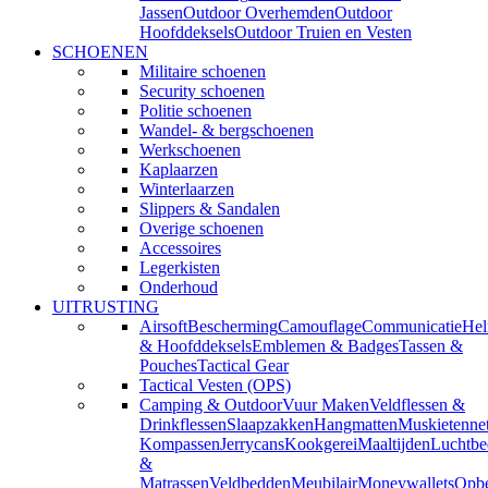
Jassen
Outdoor Overhemden
Outdoor
Hoofddeksels
Outdoor Truien en Vesten
SCHOENEN
Militaire schoenen
Security schoenen
Politie schoenen
Wandel- & bergschoenen
Werkschoenen
Kaplaarzen
Winterlaarzen
Slippers & Sandalen
Overige schoenen
Accessoires
Legerkisten
Onderhoud
UITRUSTING
Airsoft
Bescherming
Camouflage
Communicatie
He
& Hoofddeksels
Emblemen & Badges
Tassen &
Pouches
Tactical Gear
Tactical Vesten (OPS)
Camping & Outdoor
Vuur Maken
Veldflessen &
Drinkflessen
Slaapzakken
Hangmatten
Muskietenne
Kompassen
Jerrycans
Kookgerei
Maaltijden
Luchtbe
&
Matrassen
Veldbedden
Meubilair
Moneywallets
Opbe