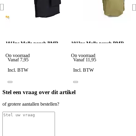
101Inc Molle pouch PMR
101Inc Molle pouch PMR
klein O zwart
groot Q khaki
Op voorraad
Op voorraad
Vanaf
7,95
Vanaf
11,95
Incl. BTW
Incl. BTW
Stel een vraag over dit artikel
of grotere aantallen bestellen?