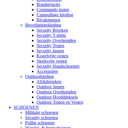
Bomberjacks
Commando truien
Camouflage kleding
Bivakmutsen
Beveiligingskleding
Security Broeken
Security T-shirts
Security Overhemden
Security Truien
Security Jassen
Kogelvrije vesten
Steekvrije vesten
Security Handschoenen
Accessoires
Outdoorkleding
Afritsbroeken
Outdoor Jassen
Outdoor Overhemden
Outdoor Hoofddeksels
Outdoor Truien en Vesten
SCHOENEN
Militaire schoenen
Security schoenen
Politie schoenen
Wandel- & bergschoenen