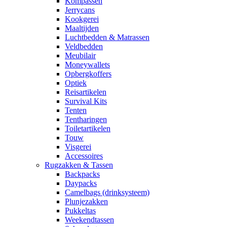
Kompassen
Jerrycans
Kookgerei
Maaltijden
Luchtbedden & Matrassen
Veldbedden
Meubilair
Moneywallets
Opbergkoffers
Optiek
Reisartikelen
Survival Kits
Tenten
Tentharingen
Toiletartikelen
Touw
Visgerei
Accessoires
Rugzakken & Tassen
Backpacks
Daypacks
Camelbags (drinksysteem)
Plunjezakken
Pukkeltas
Weekendtassen