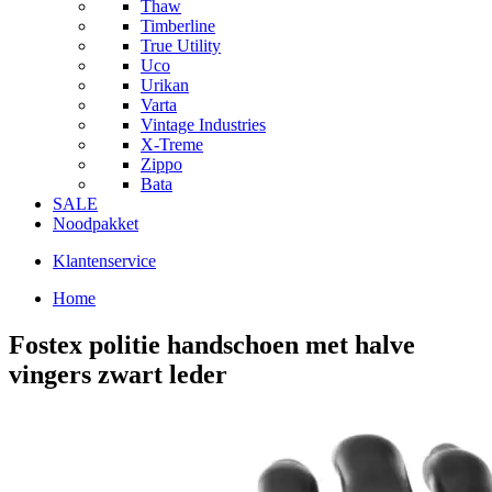
Thaw
Timberline
True Utility
Uco
Urikan
Varta
Vintage Industries
X-Treme
Zippo
Bata
SALE
Noodpakket
Klantenservice
Home
Fostex politie handschoen met halve
vingers zwart leder