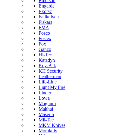
Emerson
Engarde
Exotac
Fallkniven
Fiskars
FMA
Fosco
Fostex
Fox
Ganzo
Hi-Tec
Katadyn
Key-Bak
KH Security
Leatherman
Life-Line
Light My Fire
Linder
Lowa
Magnum
Makhai
Maserin
Mil-Tec
MKM Knives
Morakniv