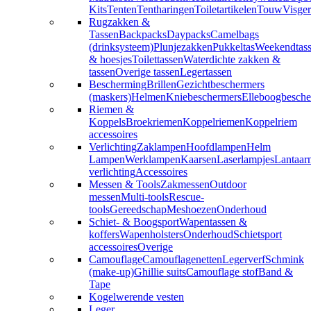
Kits
Tenten
Tentharingen
Toiletartikelen
Touw
Visger
Rugzakken &
Tassen
Backpacks
Daypacks
Camelbags
(drinksysteem)
Plunjezakken
Pukkeltas
Weekendtas
& hoesjes
Toilettassen
Waterdichte zakken &
tassen
Overige tassen
Legertassen
Bescherming
Brillen
Gezichtbeschermers
(maskers)
Helmen
Kniebeschermers
Elleboogbesche
Riemen &
Koppels
Broekriemen
Koppelriemen
Koppelriem
accessoires
Verlichting
Zaklampen
Hoofdlampen
Helm
Lampen
Werklampen
Kaarsen
Laserlampjes
Lantaar
verlichting
Accessoires
Messen & Tools
Zakmessen
Outdoor
messen
Multi-tools
Rescue-
tools
Gereedschap
Meshoezen
Onderhoud
Schiet- & Boogsport
Wapentassen &
koffers
Wapenholsters
Onderhoud
Schietsport
accessoires
Overige
Camouflage
Camouflagenetten
Legerverf
Schmink
(make-up)
Ghillie suits
Camouflage stof
Band &
Tape
Kogelwerende vesten
Leger