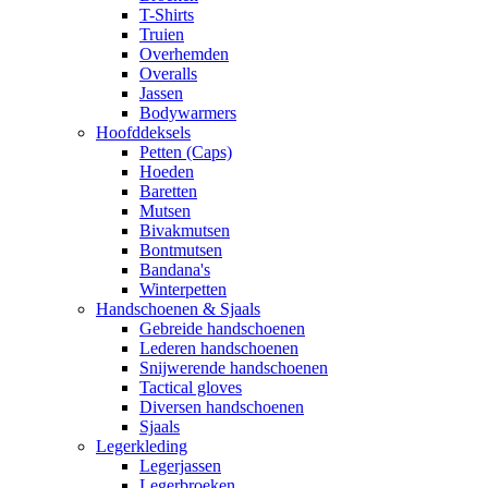
T-Shirts
Truien
Overhemden
Overalls
Jassen
Bodywarmers
Hoofddeksels
Petten (Caps)
Hoeden
Baretten
Mutsen
Bivakmutsen
Bontmutsen
Bandana's
Winterpetten
Handschoenen & Sjaals
Gebreide handschoenen
Lederen handschoenen
Snijwerende handschoenen
Tactical gloves
Diversen handschoenen
Sjaals
Legerkleding
Legerjassen
Legerbroeken