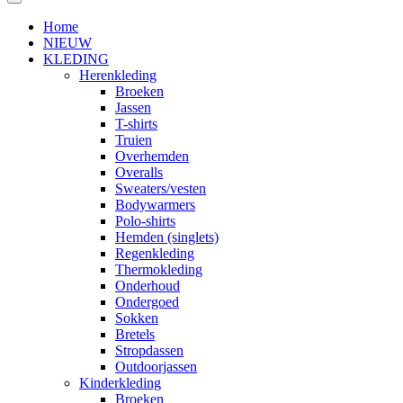
Home
NIEUW
KLEDING
Herenkleding
Broeken
Jassen
T-shirts
Truien
Overhemden
Overalls
Sweaters/vesten
Bodywarmers
Polo-shirts
Hemden (singlets)
Regenkleding
Thermokleding
Onderhoud
Ondergoed
Sokken
Bretels
Stropdassen
Outdoorjassen
Kinderkleding
Broeken