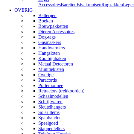
Accessoires
Baretten
Bivakmutsen
Rugzakken
Leger
OVERIG
Batterijen
Boeken
Bouwpakketten
Dieren Accessoires
Dog-tags
Gasmaskers
Handwarmers
Hangsloten
Karabijnhaken
Metaal Detectoren
Munitiekisten
Overige
Paracords
Portemonnee
Retractors (trekkoorden)
Schaalmodellen
Schrijfwaren
Sleutelhangers
Solar Items
Spanbanden
Speelgoed
Stappentellers
Telefoon Hoesjes