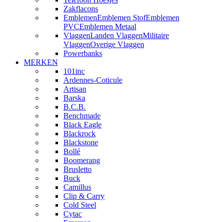
Zakflacons
Emblemen
Emblemen Stof
Emblemen
PVC
Emblemen Metaal
Vlaggen
Landen Vlaggen
Militaire
Vlaggen
Overige Vlaggen
Powerbanks
MERKEN
101inc
Ardennes-Coticule
Artisan
Barska
B.C.B.
Benchmade
Black Eagle
Blackrock
Blackstone
Bollé
Boomerang
Brusletto
Buck
Camillus
Clip & Carry
Cold Steel
Cytac