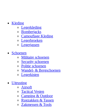
Kleding
Legerkleding
Bomberjacks
Camouflage Kleding
Legerbroeken
Legerjassen
Schoenen
Militaire schoe­nen
Security schoenen
Politie schoenen
Wandel- & Berg­­schoenen
Legerkisten
Uitrusting
Airsoft
Tactical Ves­ten
Camping & Outdoor
Rugzakken & Tassen
Zakmessen & Tools