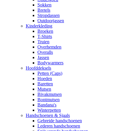
Sokken
Bretels
Stropdassen
Outdoorjassen
Kinderkleding
Broeken
T-Shirts
Truien
Overhemden
Overalls
Jassen
Bodywarmers
Hoofddeksels
Petten (Caps)
Hoeden
Baretten
Mutsen
Bivakmutsen
Bontmutsen
Bandana's
Winterpetten
Handschoenen & Sjaals
Gebreide handschoenen
Lederen handschoenen