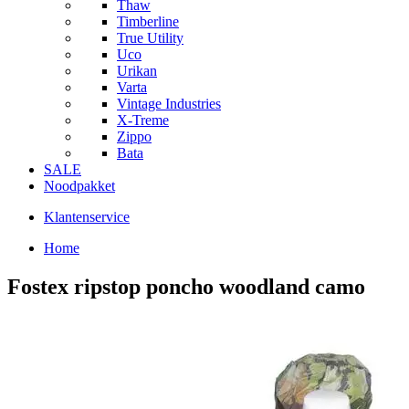
Thaw
Timberline
True Utility
Uco
Urikan
Varta
Vintage Industries
X-Treme
Zippo
Bata
SALE
Noodpakket
Klantenservice
Home
Fostex ripstop poncho woodland camo