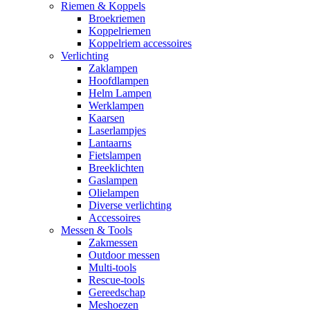
Riemen & Koppels
Broekriemen
Koppelriemen
Koppelriem accessoires
Verlichting
Zaklampen
Hoofdlampen
Helm Lampen
Werklampen
Kaarsen
Laserlampjes
Lantaarns
Fietslampen
Breeklichten
Gaslampen
Olielampen
Diverse verlichting
Accessoires
Messen & Tools
Zakmessen
Outdoor messen
Multi-tools
Rescue-tools
Gereedschap
Meshoezen