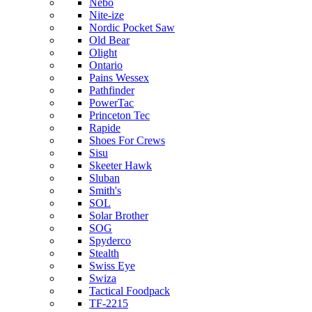
Nebo
Nite-ize
Nordic Pocket Saw
Old Bear
Olight
Ontario
Pains Wessex
Pathfinder
PowerTac
Princeton Tec
Rapide
Shoes For Crews
Sisu
Skeeter Hawk
Sluban
Smith's
SOL
Solar Brother
SOG
Spyderco
Stealth
Swiss Eye
Swiza
Tactical Foodpack
TF-2215