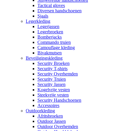
Snijwerende handschoenen
Tactical gloves
Diversen handschoenen
Sjaals
Legerkleding
Legerjassen
Legerbroeken
Bomberjacks
Commando truien
Camouflage kleding
Bivakmutsen
Beveiligingskleding
Security Broeken
Security T-shirts
Security Overhemden
Security Truien
Security Jassen
Kogelvrije vesten
Steekvrije vesten
Security Handschoenen
Accessoires
Outdoorkleding
Afritsbroeken
Outdoor Jassen
Outdoor Overhemden