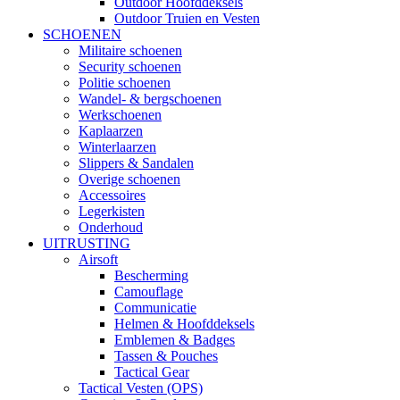
Outdoor Hoofddeksels
Outdoor Truien en Vesten
SCHOENEN
Militaire schoenen
Security schoenen
Politie schoenen
Wandel- & bergschoenen
Werkschoenen
Kaplaarzen
Winterlaarzen
Slippers & Sandalen
Overige schoenen
Accessoires
Legerkisten
Onderhoud
UITRUSTING
Airsoft
Bescherming
Camouflage
Communicatie
Helmen & Hoofddeksels
Emblemen & Badges
Tassen & Pouches
Tactical Gear
Tactical Vesten (OPS)