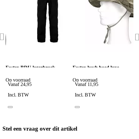
Fostex BDU legerbroek
Fostex bush hoed luxe
zwart
Ripstop ICC AU bruin
Op voorraad
Op voorraad
Vanaf
24,95
Vanaf
11,95
Incl. BTW
Incl. BTW
Stel een vraag over dit artikel