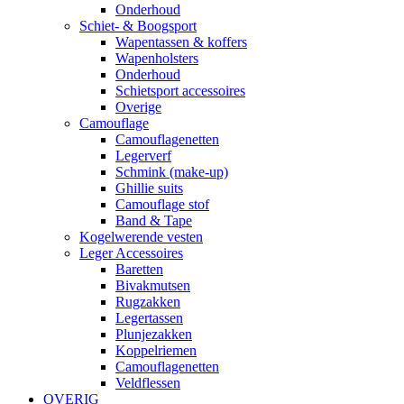
Onderhoud
Schiet- & Boogsport
Wapentassen & koffers
Wapenholsters
Onderhoud
Schietsport accessoires
Overige
Camouflage
Camouflagenetten
Legerverf
Schmink (make-up)
Ghillie suits
Camouflage stof
Band & Tape
Kogelwerende vesten
Leger Accessoires
Baretten
Bivakmutsen
Rugzakken
Legertassen
Plunjezakken
Koppelriemen
Camouflagenetten
Veldflessen
OVERIG