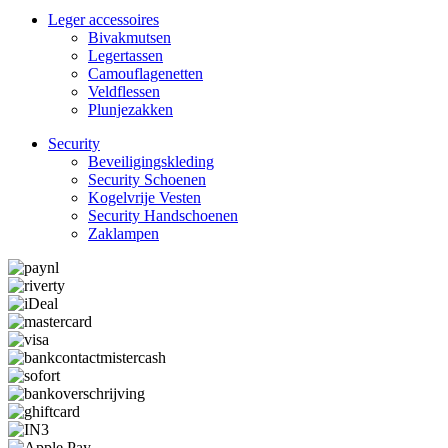
Leger accessoires
Bivakmutsen
Legertassen
Camouflage­­netten
Veldflessen
Plunjezakken
Security
Beveiligings­­kleding
Security Schoenen
Kogelvrije Vesten
Security Hand­­schoenen
Zaklampen