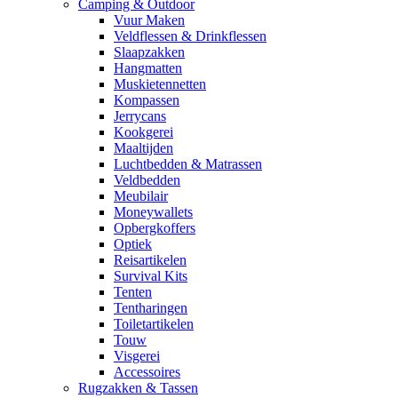
Camping & Outdoor
Vuur Maken
Veldflessen & Drinkflessen
Slaapzakken
Hangmatten
Muskietennetten
Kompassen
Jerrycans
Kookgerei
Maaltijden
Luchtbedden & Matrassen
Veldbedden
Meubilair
Moneywallets
Opbergkoffers
Optiek
Reisartikelen
Survival Kits
Tenten
Tentharingen
Toiletartikelen
Touw
Visgerei
Accessoires
Rugzakken & Tassen