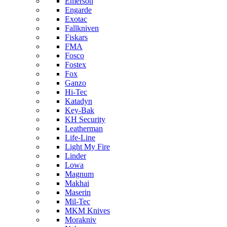
Emerson
Engarde
Exotac
Fallkniven
Fiskars
FMA
Fosco
Fostex
Fox
Ganzo
Hi-Tec
Katadyn
Key-Bak
KH Security
Leatherman
Life-Line
Light My Fire
Linder
Lowa
Magnum
Makhai
Maserin
Mil-Tec
MKM Knives
Morakniv