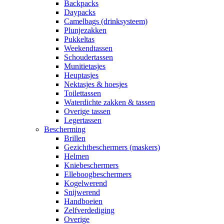
Backpacks
Daypacks
Camelbags (drinksysteem)
Plunjezakken
Pukkeltas
Weekendtassen
Schoudertassen
Munitietasjes
Heuptasjes
Nektasjes & hoesjes
Toilettassen
Waterdichte zakken & tassen
Overige tassen
Legertassen
Bescherming
Brillen
Gezichtbeschermers (maskers)
Helmen
Kniebeschermers
Elleboogbeschermers
Kogelwerend
Snijwerend
Handboeien
Zelfverdediging
Overige