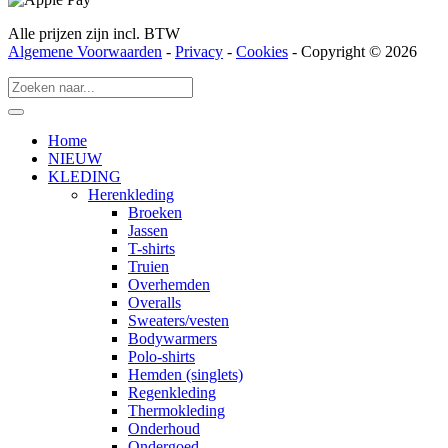
Alle prijzen zijn incl. BTW
Algemene Voorwaarden
-
Privacy
-
Cookies
- Copyright © 2026
Home
NIEUW
KLEDING
Herenkleding
Broeken
Jassen
T-shirts
Truien
Overhemden
Overalls
Sweaters/vesten
Bodywarmers
Polo-shirts
Hemden (singlets)
Regenkleding
Thermokleding
Onderhoud
Ondergoed