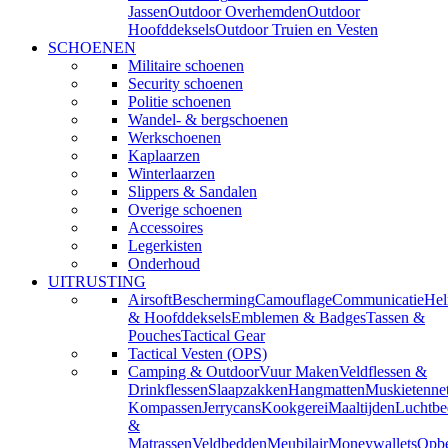
Jassen
Outdoor Overhemden
Outdoor
Hoofddeksels
Outdoor Truien en Vesten
SCHOENEN
Militaire schoenen
Security schoenen
Politie schoenen
Wandel- & bergschoenen
Werkschoenen
Kaplaarzen
Winterlaarzen
Slippers & Sandalen
Overige schoenen
Accessoires
Legerkisten
Onderhoud
UITRUSTING
Airsoft
Bescherming
Camouflage
Communicatie
He
& Hoofddeksels
Emblemen & Badges
Tassen &
Pouches
Tactical Gear
Tactical Vesten (OPS)
Camping & Outdoor
Vuur Maken
Veldflessen &
Drinkflessen
Slaapzakken
Hangmatten
Muskietenne
Kompassen
Jerrycans
Kookgerei
Maaltijden
Luchtbe
&
Matrassen
Veldbedden
Meubilair
Moneywallets
Opbe