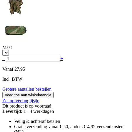
Maat
–
+
Vanaf
27,95
Incl. BTW
Grotere aantallen bestellen
Voeg toe aan winkelmandje
Zet op verlanglijstje
Dit product is op voorraad
Levertijd:
1 - 4 werkdagen
Veilig & achteraf betalen
Gratis verzending vanaf € 50, anders € 4,95 verzendkosten
(NL)