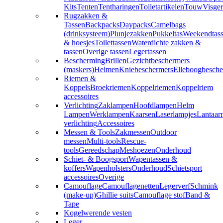
Kits
Tenten
Tentharingen
Toiletartikelen
Touw
Visger
Rugzakken &
Tassen
Backpacks
Daypacks
Camelbags
(drinksysteem)
Plunjezakken
Pukkeltas
Weekendtas
& hoesjes
Toilettassen
Waterdichte zakken &
tassen
Overige tassen
Legertassen
Bescherming
Brillen
Gezichtbeschermers
(maskers)
Helmen
Kniebeschermers
Elleboogbesche
Riemen &
Koppels
Broekriemen
Koppelriemen
Koppelriem
accessoires
Verlichting
Zaklampen
Hoofdlampen
Helm
Lampen
Werklampen
Kaarsen
Laserlampjes
Lantaar
verlichting
Accessoires
Messen & Tools
Zakmessen
Outdoor
messen
Multi-tools
Rescue-
tools
Gereedschap
Meshoezen
Onderhoud
Schiet- & Boogsport
Wapentassen &
koffers
Wapenholsters
Onderhoud
Schietsport
accessoires
Overige
Camouflage
Camouflagenetten
Legerverf
Schmink
(make-up)
Ghillie suits
Camouflage stof
Band &
Tape
Kogelwerende vesten
Leger