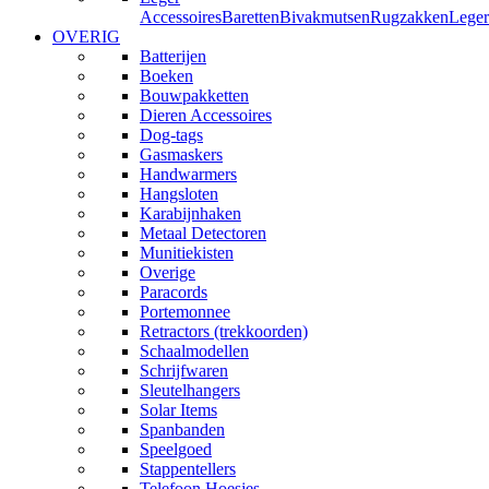
Accessoires
Baretten
Bivakmutsen
Rugzakken
Leger
OVERIG
Batterijen
Boeken
Bouwpakketten
Dieren Accessoires
Dog-tags
Gasmaskers
Handwarmers
Hangsloten
Karabijnhaken
Metaal Detectoren
Munitiekisten
Overige
Paracords
Portemonnee
Retractors (trekkoorden)
Schaalmodellen
Schrijfwaren
Sleutelhangers
Solar Items
Spanbanden
Speelgoed
Stappentellers
Telefoon Hoesjes