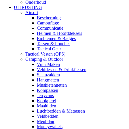
Onderhoud
UITRUSTING
Airsoft
Bescherming
Camouflage
Communicatie
Helmen & Hoofddeksels
Emblemen & Badges
Tassen & Pouches
Tactical Gear
Tactical Vesten (OPS)
Camping & Outdoor
Vuur Maken
Veldflessen & Drinkflessen
Slaapzakken
Hangmatten
Muskietennetten
Kompassen
Jerrycans
Kookgerei
Maaltijden
Luchtbedden & Matrassen
Veldbedden
Meubilair
Moneywallets