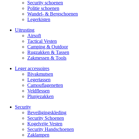
Security schoenen
Politie schoenen
Wandel- & Berg­­schoenen
Legerkisten
Uitrusting
Airsoft
Tactical Ves­ten
Camping & Outdoor
Rugzakken & Tassen
Zakmessen & Tools
Leger accessoires
Bivakmutsen
Legertassen
Camouflage­­netten
Veldflessen
Plunjezakken
Security
Beveiligings­­kleding
Security Schoenen
Kogelvrije Vesten
Security Hand­­schoenen
Zaklampen