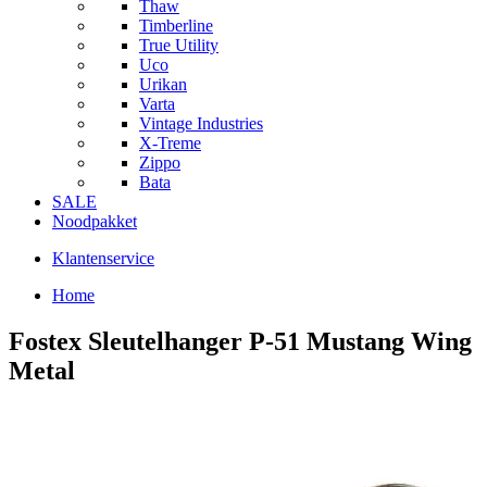
Thaw
Timberline
True Utility
Uco
Urikan
Varta
Vintage Industries
X-Treme
Zippo
Bata
SALE
Noodpakket
Klantenservice
Home
Fostex Sleutelhanger P-51 Mustang Wing
Metal