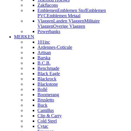
Zakflacons
Emblemen
Emblemen Stof
Emblemen
PVC
Emblemen Metaal
Vlaggen
Landen Vlaggen
Militaire
Vlaggen
Overige Vlaggen
Powerbanks
MERKEN
101inc
Ardennes-Coticule
Artisan
Barska
B.C.B.
Benchmade
Black Eagle
Blackrock
Blackstone
Bollé
Boomerang
Brusletto
Buck
Camillus
Clip & Carry
Cold Steel
Cytac