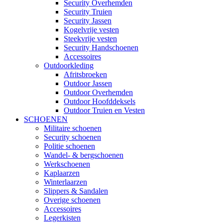
Security Overhemden
Security Truien
Security Jassen
Kogelvrije vesten
Steekvrije vesten
Security Handschoenen
Accessoires
Outdoorkleding
Afritsbroeken
Outdoor Jassen
Outdoor Overhemden
Outdoor Hoofddeksels
Outdoor Truien en Vesten
SCHOENEN
Militaire schoenen
Security schoenen
Politie schoenen
Wandel- & bergschoenen
Werkschoenen
Kaplaarzen
Winterlaarzen
Slippers & Sandalen
Overige schoenen
Accessoires
Legerkisten