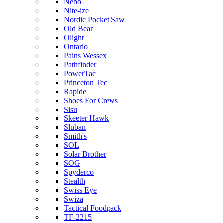
Nebo
Nite-ize
Nordic Pocket Saw
Old Bear
Olight
Ontario
Pains Wessex
Pathfinder
PowerTac
Princeton Tec
Rapide
Shoes For Crews
Sisu
Skeeter Hawk
Sluban
Smith's
SOL
Solar Brother
SOG
Spyderco
Stealth
Swiss Eye
Swiza
Tactical Foodpack
TF-2215