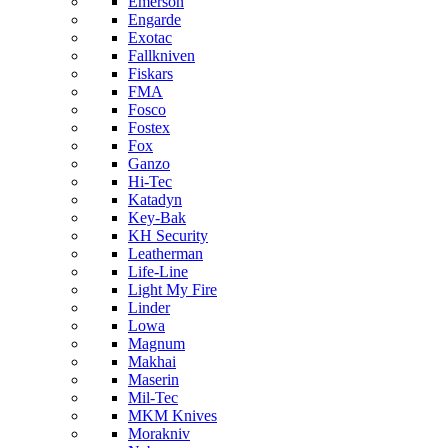
Emerson
Engarde
Exotac
Fallkniven
Fiskars
FMA
Fosco
Fostex
Fox
Ganzo
Hi-Tec
Katadyn
Key-Bak
KH Security
Leatherman
Life-Line
Light My Fire
Linder
Lowa
Magnum
Makhai
Maserin
Mil-Tec
MKM Knives
Morakniv