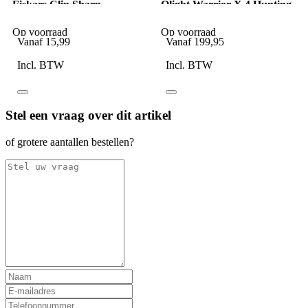
Fiskars Clip Sharp
Olight Warrior X 4 Hunting
Functional Form
Kit Zwart
scharenslijper
Op voorraad
Op voorraad
Vanaf
15,99
Vanaf
199,95
Incl. BTW
Incl. BTW
Stel een vraag over dit artikel
of grotere aantallen bestellen?