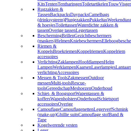
Kits
Tenten
Tentharingen
Toiletartikelen
Touw
Visger
Rugzakken &
Tassen
Backpacks
Daypacks
Camelbags
(drinksysteem)
Plunjezakken
Pukkeltas
Weekendtas
& hoesjes
Toilettassen
Waterdichte zakken &
tassen
Overige tassen
Legertassen
Bescherming
Brillen
Gezichtbeschermers
(maskers)
Helmen
Kniebeschermers
Elleboogbesche
Riemen &
Koppels
Broekriemen
Koppelriemen
Koppelriem
accessoires
Verlichting
Zaklampen
Hoofdlampen
Helm
Lampen
Werklampen
Kaarsen
Laserlampjes
Lantaar
verlichting
Accessoires
Messen & Tools
Zakmessen
Outdoor
messen
Multi-tools
Rescue-
tools
Gereedschap
Meshoezen
Onderhoud
Schiet- & Boogsport
Wapentassen &
koffers
Wapenholsters
Onderhoud
Schietsport
accessoires
Overige
Camouflage
Camouflagenetten
Legerverf
Schmink
(make-up)
Ghillie suits
Camouflage stof
Band &
Tape
Kogelwerende vesten
Leger