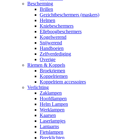
Bescherming
Brillen
Gezichtbeschermers (maskers)
Helmen
Kniebeschermers
Elleboogbeschermers
Kogelwerend
Snijwerend
Handboeien
Zelfverdediging
Overige
Riemen & Koppels
Broekriemen
Koppelriemen
Koppelriem accessoires
Verlichting
Zaklampen
Hoofdlampen
Helm Lampen
Werklampen
Kaarsen
Laserlampjes
Lantaarns
Fietslampen
Breeklichten