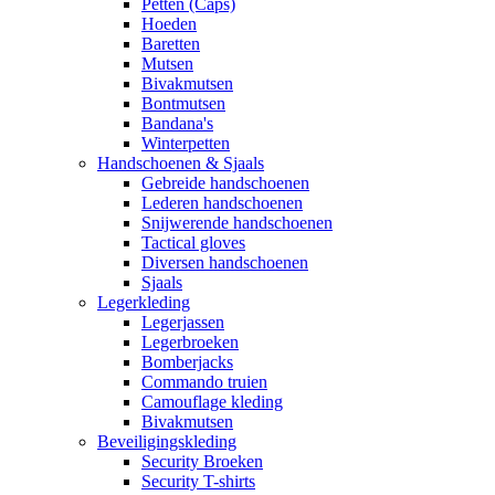
Petten (Caps)
Hoeden
Baretten
Mutsen
Bivakmutsen
Bontmutsen
Bandana's
Winterpetten
Handschoenen & Sjaals
Gebreide handschoenen
Lederen handschoenen
Snijwerende handschoenen
Tactical gloves
Diversen handschoenen
Sjaals
Legerkleding
Legerjassen
Legerbroeken
Bomberjacks
Commando truien
Camouflage kleding
Bivakmutsen
Beveiligingskleding
Security Broeken
Security T-shirts