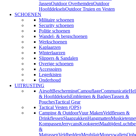
Jassen
Outdoor Overhemden
Outdoor
Hoofddeksels
Outdoor Truien en Vesten
SCHOENEN
Militaire schoenen
Security schoenen
Politie schoenen
Wandel- & bergschoenen
Werkschoenen
Kaplaarzen
Winterlaarzen
Slippers & Sandalen
Overige schoenen
Accessoires
Legerkisten
Onderhoud
UITRUSTING
Airsoft
Bescherming
Camouflage
Communicatie
He
& Hoofddeksels
Emblemen & Badges
Tassen &
Pouches
Tactical Gear
Tactical Vesten (OPS)
Camping & Outdoor
Vuur Maken
Veldflessen &
Drinkflessen
Slaapzakken
Hangmatten
Muskietenne
Kompassen
Jerrycans
Kookgerei
Maaltijden
Luchtbe
&
Matrassen
Veldbedden
Meubilair
Moneywallets
Opbe