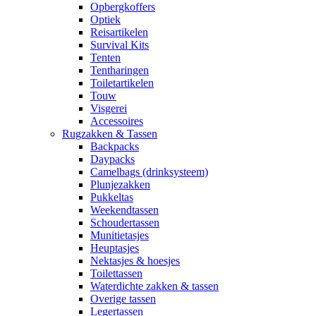
Opbergkoffers
Optiek
Reisartikelen
Survival Kits
Tenten
Tentharingen
Toiletartikelen
Touw
Visgerei
Accessoires
Rugzakken & Tassen
Backpacks
Daypacks
Camelbags (drinksysteem)
Plunjezakken
Pukkeltas
Weekendtassen
Schoudertassen
Munitietasjes
Heuptasjes
Nektasjes & hoesjes
Toilettassen
Waterdichte zakken & tassen
Overige tassen
Legertassen