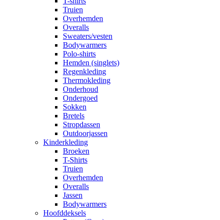
T-shirts
Truien
Overhemden
Overalls
Sweaters/vesten
Bodywarmers
Polo-shirts
Hemden (singlets)
Regenkleding
Thermokleding
Onderhoud
Ondergoed
Sokken
Bretels
Stropdassen
Outdoorjassen
Kinderkleding
Broeken
T-Shirts
Truien
Overhemden
Overalls
Jassen
Bodywarmers
Hoofddeksels