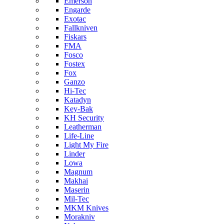
Emerson
Engarde
Exotac
Fallkniven
Fiskars
FMA
Fosco
Fostex
Fox
Ganzo
Hi-Tec
Katadyn
Key-Bak
KH Security
Leatherman
Life-Line
Light My Fire
Linder
Lowa
Magnum
Makhai
Maserin
Mil-Tec
MKM Knives
Morakniv