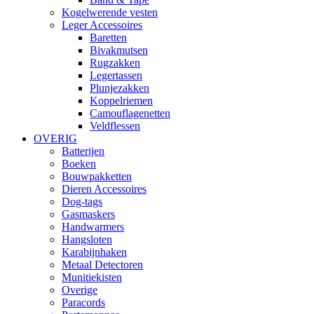
Kogelwerende vesten
Leger Accessoires
Baretten
Bivakmutsen
Rugzakken
Legertassen
Plunjezakken
Koppelriemen
Camouflagenetten
Veldflessen
OVERIG
Batterijen
Boeken
Bouwpakketten
Dieren Accessoires
Dog-tags
Gasmaskers
Handwarmers
Hangsloten
Karabijnhaken
Metaal Detectoren
Munitiekisten
Overige
Paracords