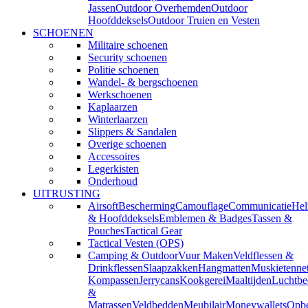
Jassen
Outdoor Overhemden
Outdoor
Hoofddeksels
Outdoor Truien en Vesten
SCHOENEN
Militaire schoenen
Security schoenen
Politie schoenen
Wandel- & bergschoenen
Werkschoenen
Kaplaarzen
Winterlaarzen
Slippers & Sandalen
Overige schoenen
Accessoires
Legerkisten
Onderhoud
UITRUSTING
Airsoft
Bescherming
Camouflage
Communicatie
He
& Hoofddeksels
Emblemen & Badges
Tassen &
Pouches
Tactical Gear
Tactical Vesten (OPS)
Camping & Outdoor
Vuur Maken
Veldflessen &
Drinkflessen
Slaapzakken
Hangmatten
Muskietenne
Kompassen
Jerrycans
Kookgerei
Maaltijden
Luchtbe
&
Matrassen
Veldbedden
Meubilair
Moneywallets
Opbe