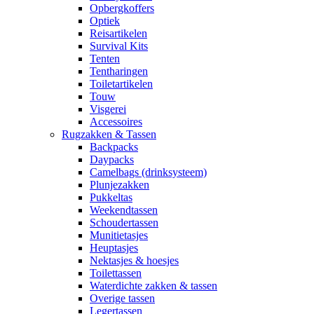
Opbergkoffers
Optiek
Reisartikelen
Survival Kits
Tenten
Tentharingen
Toiletartikelen
Touw
Visgerei
Accessoires
Rugzakken & Tassen
Backpacks
Daypacks
Camelbags (drinksysteem)
Plunjezakken
Pukkeltas
Weekendtassen
Schoudertassen
Munitietasjes
Heuptasjes
Nektasjes & hoesjes
Toilettassen
Waterdichte zakken & tassen
Overige tassen
Legertassen