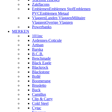
Zakflacons
Emblemen
Emblemen Stof
Emblemen
PVC
Emblemen Metaal
Vlaggen
Landen Vlaggen
Militaire
Vlaggen
Overige Vlaggen
Powerbanks
MERKEN
101inc
Ardennes-Coticule
Artisan
Barska
B.C.B.
Benchmade
Black Eagle
Blackrock
Blackstone
Bollé
Boomerang
Brusletto
Buck
Camillus
Clip & Carry
Cold Steel
Cytac