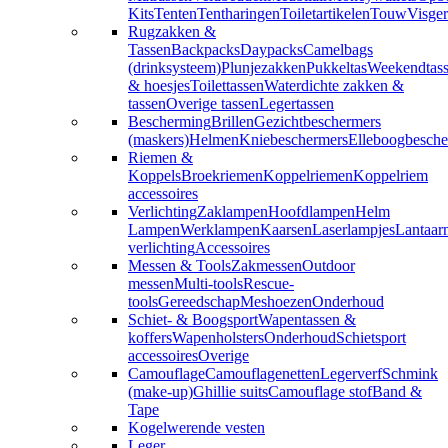
Kits
Tenten
Tentharingen
Toiletartikelen
Touw
Visger
Rugzakken &
Tassen
Backpacks
Daypacks
Camelbags
(drinksysteem)
Plunjezakken
Pukkeltas
Weekendtas
& hoesjes
Toilettassen
Waterdichte zakken &
tassen
Overige tassen
Legertassen
Bescherming
Brillen
Gezichtbeschermers
(maskers)
Helmen
Kniebeschermers
Elleboogbesche
Riemen &
Koppels
Broekriemen
Koppelriemen
Koppelriem
accessoires
Verlichting
Zaklampen
Hoofdlampen
Helm
Lampen
Werklampen
Kaarsen
Laserlampjes
Lantaar
verlichting
Accessoires
Messen & Tools
Zakmessen
Outdoor
messen
Multi-tools
Rescue-
tools
Gereedschap
Meshoezen
Onderhoud
Schiet- & Boogsport
Wapentassen &
koffers
Wapenholsters
Onderhoud
Schietsport
accessoires
Overige
Camouflage
Camouflagenetten
Legerverf
Schmink
(make-up)
Ghillie suits
Camouflage stof
Band &
Tape
Kogelwerende vesten
Leger