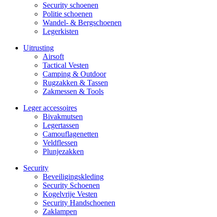
Security schoenen
Politie schoenen
Wandel- & Berg­­schoenen
Legerkisten
Uitrusting
Airsoft
Tactical Ves­ten
Camping & Outdoor
Rugzakken & Tassen
Zakmessen & Tools
Leger accessoires
Bivakmutsen
Legertassen
Camouflage­­netten
Veldflessen
Plunjezakken
Security
Beveiligings­­kleding
Security Schoenen
Kogelvrije Vesten
Security Hand­­schoenen
Zaklampen