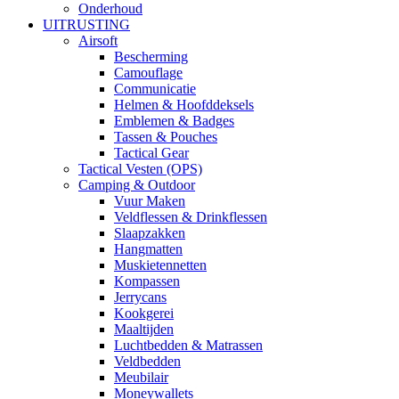
Onderhoud
UITRUSTING
Airsoft
Bescherming
Camouflage
Communicatie
Helmen & Hoofddeksels
Emblemen & Badges
Tassen & Pouches
Tactical Gear
Tactical Vesten (OPS)
Camping & Outdoor
Vuur Maken
Veldflessen & Drinkflessen
Slaapzakken
Hangmatten
Muskietennetten
Kompassen
Jerrycans
Kookgerei
Maaltijden
Luchtbedden & Matrassen
Veldbedden
Meubilair
Moneywallets