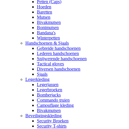
Petten (Caps)
Hoeden
Baretten
Mutsen
Bivakmutsen
Bontmutsen
Bandana's
Winterpetten
Handschoenen & Sjaals
Gebreide handschoenen
Lederen handschoenen
Snijwerende handschoenen
Tactical gloves
Diversen handschoenen
Sjaals
Legerkleding
Legerjassen
Legerbroeken
Bomberjacks
Commando truien
Camouflage kleding
Bivakmutsen
Beveiligingskleding
Security Broeken
Security T-shirts