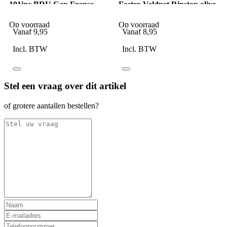
101inc BDU Cap Franse
Fostex Veldpet Ripstop olive
camo
Op voorraad
Op voorraad
Vanaf
9,95
Vanaf
8,95
Incl. BTW
Incl. BTW
Stel een vraag over dit artikel
of grotere aantallen bestellen?