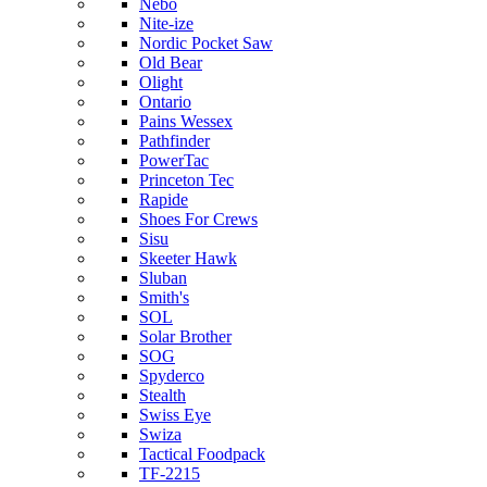
Nebo
Nite-ize
Nordic Pocket Saw
Old Bear
Olight
Ontario
Pains Wessex
Pathfinder
PowerTac
Princeton Tec
Rapide
Shoes For Crews
Sisu
Skeeter Hawk
Sluban
Smith's
SOL
Solar Brother
SOG
Spyderco
Stealth
Swiss Eye
Swiza
Tactical Foodpack
TF-2215