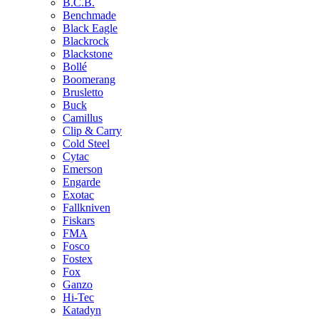
B.C.B.
Benchmade
Black Eagle
Blackrock
Blackstone
Bollé
Boomerang
Brusletto
Buck
Camillus
Clip & Carry
Cold Steel
Cytac
Emerson
Engarde
Exotac
Fallkniven
Fiskars
FMA
Fosco
Fostex
Fox
Ganzo
Hi-Tec
Katadyn