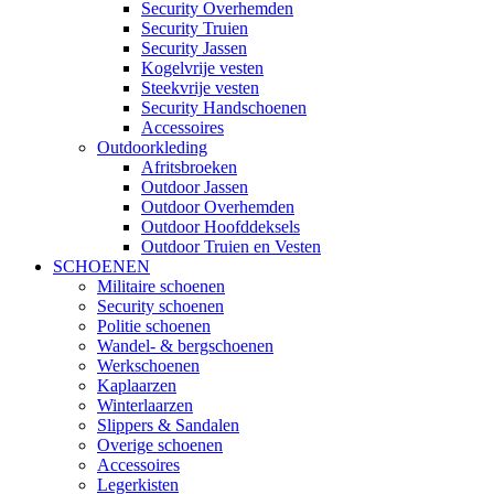
Security Overhemden
Security Truien
Security Jassen
Kogelvrije vesten
Steekvrije vesten
Security Handschoenen
Accessoires
Outdoorkleding
Afritsbroeken
Outdoor Jassen
Outdoor Overhemden
Outdoor Hoofddeksels
Outdoor Truien en Vesten
SCHOENEN
Militaire schoenen
Security schoenen
Politie schoenen
Wandel- & bergschoenen
Werkschoenen
Kaplaarzen
Winterlaarzen
Slippers & Sandalen
Overige schoenen
Accessoires
Legerkisten