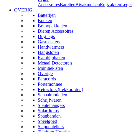
Accessoires
Baretten
Bivakmutsen
Rugzakken
Leger
OVERIG
Batterijen
Boeken
Bouwpakketten
Dieren Accessoires
Dog-tags
Gasmaskers
Handwarmers
Hangsloten
Karabijnhaken
Metaal Detectoren
Munitiekisten
Overige
Paracords
Portemonnee
Retractors (trekkoorden)
Schaalmodellen
Schrijfwaren
Sleutelhangers
Solar Items
Spanbanden
Speelgoed
Stappentellers
Telefoon Hoesjes