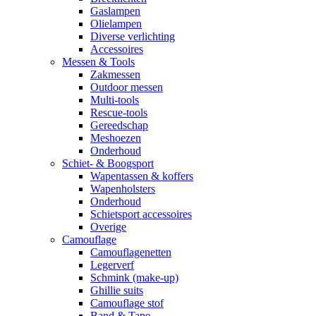
Gaslampen
Olielampen
Diverse verlichting
Accessoires
Messen & Tools
Zakmessen
Outdoor messen
Multi-tools
Rescue-tools
Gereedschap
Meshoezen
Onderhoud
Schiet- & Boogsport
Wapentassen & koffers
Wapenholsters
Onderhoud
Schietsport accessoires
Overige
Camouflage
Camouflagenetten
Legerverf
Schmink (make-up)
Ghillie suits
Camouflage stof
Band & Tape