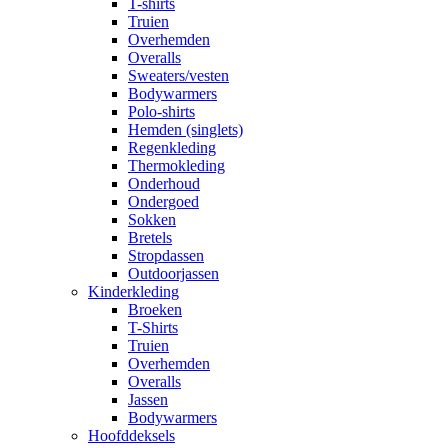
T-shirts
Truien
Overhemden
Overalls
Sweaters/vesten
Bodywarmers
Polo-shirts
Hemden (singlets)
Regenkleding
Thermokleding
Onderhoud
Ondergoed
Sokken
Bretels
Stropdassen
Outdoorjassen
Kinderkleding
Broeken
T-Shirts
Truien
Overhemden
Overalls
Jassen
Bodywarmers
Hoofddeksels