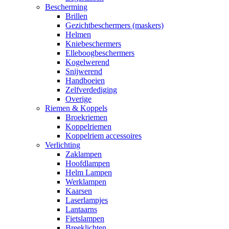
Bescherming
Brillen
Gezichtbeschermers (maskers)
Helmen
Kniebeschermers
Elleboogbeschermers
Kogelwerend
Snijwerend
Handboeien
Zelfverdediging
Overige
Riemen & Koppels
Broekriemen
Koppelriemen
Koppelriem accessoires
Verlichting
Zaklampen
Hoofdlampen
Helm Lampen
Werklampen
Kaarsen
Laserlampjes
Lantaarns
Fietslampen
Breeklichten