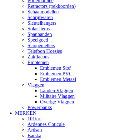
Portemonnee
Retractors (trekkoorden)
Schaalmodellen
Schrijfwaren
Sleutelhangers
Solar Items
Spanbanden
Speelgoed
Stappentellers
Telefoon Hoesjes
Zakflacons
Emblemen
Emblemen Stof
Emblemen PVC
Emblemen Metaal
Vlaggen
Landen Vlaggen
Militaire Vlaggen
Overige Vlaggen
Powerbanks
MERKEN
101inc
Ardennes-Coticule
Artisan
Barska